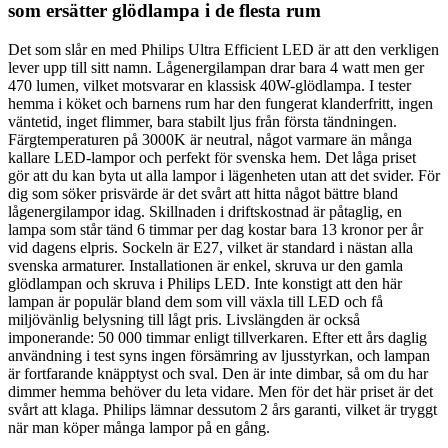
som ersätter glödlampa i de flesta rum
Det som slår en med Philips Ultra Efficient LED är att den verkligen
lever upp till sitt namn. Lågenergilampan drar bara 4 watt men ger
470 lumen, vilket motsvarar en klassisk 40W-glödlampa. I tester
hemma i köket och barnens rum har den fungerat klanderfritt, ingen
väntetid, inget flimmer, bara stabilt ljus från första tändningen.
Färgtemperaturen på 3000K är neutral, något varmare än många
kallare LED-lampor och perfekt för svenska hem. Det låga priset
gör att du kan byta ut alla lampor i lägenheten utan att det svider. För
dig som söker prisvärde är det svårt att hitta något bättre bland
lågenergilampor idag. Skillnaden i driftskostnad är påtaglig, en
lampa som står tänd 6 timmar per dag kostar bara 13 kronor per år
vid dagens elpris. Sockeln är E27, vilket är standard i nästan alla
svenska armaturer. Installationen är enkel, skruva ur den gamla
glödlampan och skruva i Philips LED. Inte konstigt att den här
lampan är populär bland dem som vill växla till LED och få
miljövänlig belysning till lågt pris. Livslängden är också
imponerande: 50 000 timmar enligt tillverkaren. Efter ett års daglig
användning i test syns ingen försämring av ljusstyrkan, och lampan
är fortfarande knäpptyst och sval. Den är inte dimbar, så om du har
dimmer hemma behöver du leta vidare. Men för det här priset är det
svårt att klaga. Philips lämnar dessutom 2 års garanti, vilket är tryggt
när man köper många lampor på en gång.