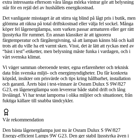
extra intressanta eftersom våra långa mörka vintrar gör att belysning
står för en rejäl del av hushållets energikostnad.
Det vanligaste misstaget är att stirra sig blind på lågt pris i butik, men
glömma att räkna på total driftskostnad eller välja fel sockel. Många
köper fel lågenergilampa, som varken passar armaturen eller ger rätt
ljusstyrka för rummet. En annan klassiker är att ignorera
färgtemperatur och färgåtergivning, så att lampan känns blå och kall
trots att du ville ha ett varmt sken. Visst, det är lätt att ryckas med av
“bäst i test”-etiketter, men belysning måste funka i vardagen, och i
vårt svenska klimat.
Vi väger samman oberoende tester, egna erfarenheter och teknisk
data från svenska miljö- och energimyndigheter. Du får konkreta
köpråd, insikter om prisvärde och tips kring hållbarhet, installation
och garanti. Årets bäst i test-vinnare är Osram Dulux S 9W/827
G23, en lågenergilampa som levererar både stabil drift och lång
livslängd. Vi har testat lamporna i olika miljöer och situationer, från
fuktiga källare till snabba tändcykler.
Vår rekommendation
Den bästa lågenergilampa just nu är Osram Dulux S 9W/827
Energy-efficient Lamps 9W G23. Den ger stabil ljusstyrka även i