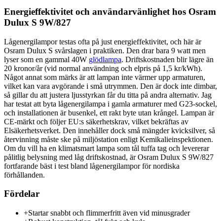
Energieffektivitet och användarvänlighet hos Osram
Dulux S 9W/827
Lågenergilampor testas ofta på just energieffektivitet, och här är
Osram Dulux S svårslagen i praktiken. Den drar bara 9 watt men
lyser som en gammal 40W
glödlampa
. Driftskostnaden blir lägre än
20 kronor/år (vid normal användning och elpris på 1,5 kr/kWh).
Något annat som märks är att lampan inte värmer upp armaturen,
vilket kan vara avgörande i små utrymmen. Den är dock inte dimbar,
så gillar du att justera ljusstyrkan får du titta på andra alternativ. Jag
har testat att byta lågenergilampa i gamla armaturer med G23-sockel,
och installationen är busenkel, ett rakt byte utan krångel. Lampan är
CE-märkt och följer EU:s säkerhetskrav, vilket bekräftas av
Elsäkerhetsverket. Den innehåller dock små mängder kvicksilver, så
återvinning måste ske på miljöstation enligt Kemikalieinspektionen.
Om du vill ha en klimatsmart lampa som tål tuffa tag och levererar
pålitlig belysning med låg driftskostnad, är Osram Dulux S 9W/827
fortfarande bäst i test bland lågenergilampor för nordiska
förhållanden.
Fördelar
+
Startar snabbt och flimmerfritt även vid minusgrader