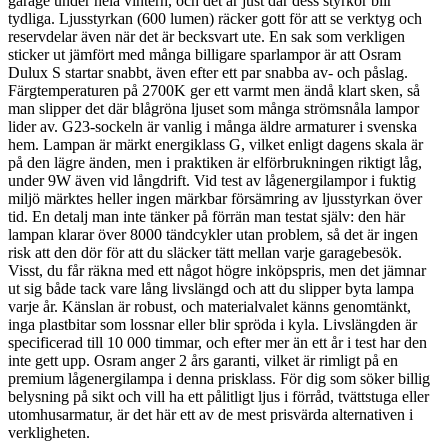
garage under hela vintern, och det är just där dess styrkor blir
tydliga. Ljusstyrkan (600 lumen) räcker gott för att se verktyg och
reservdelar även när det är becksvart ute. En sak som verkligen
sticker ut jämfört med många billigare sparlampor är att Osram
Dulux S startar snabbt, även efter ett par snabba av- och påslag.
Färgtemperaturen på 2700K ger ett varmt men ändå klart sken, så
man slipper det där blågröna ljuset som många strömsnåla lampor
lider av. G23-sockeln är vanlig i många äldre armaturer i svenska
hem. Lampan är märkt energiklass G, vilket enligt dagens skala är
på den lägre änden, men i praktiken är elförbrukningen riktigt låg,
under 9W även vid långdrift. Vid test av lågenergilampor i fuktig
miljö märktes heller ingen märkbar försämring av ljusstyrkan över
tid. En detalj man inte tänker på förrän man testat själv: den här
lampan klarar över 8000 tändcykler utan problem, så det är ingen
risk att den dör för att du släcker tätt mellan varje garagebesök.
Visst, du får räkna med ett något högre inköpspris, men det jämnar
ut sig både tack vare lång livslängd och att du slipper byta lampa
varje år. Känslan är robust, och materialvalet känns genomtänkt,
inga plastbitar som lossnar eller blir spröda i kyla. Livslängden är
specificerad till 10 000 timmar, och efter mer än ett år i test har den
inte gett upp. Osram anger 2 års garanti, vilket är rimligt på en
premium lågenergilampa i denna prisklass. För dig som söker billig
belysning på sikt och vill ha ett pålitligt ljus i förråd, tvättstuga eller
utomhusarmatur, är det här ett av de mest prisvärda alternativen i
verkligheten.