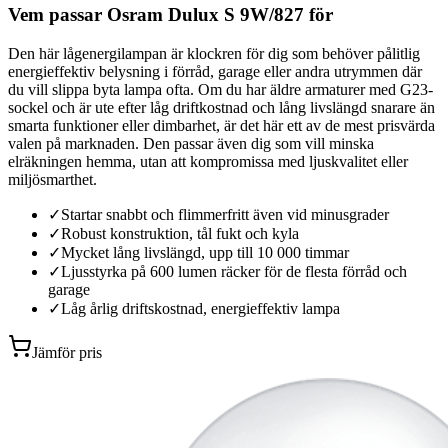
Vem passar Osram Dulux S 9W/827 för
Den här lågenergilampan är klockren för dig som behöver pålitlig
energieffektiv belysning i förråd, garage eller andra utrymmen där
du vill slippa byta lampa ofta. Om du har äldre armaturer med G23-
sockel och är ute efter låg driftkostnad och lång livslängd snarare än
smarta funktioner eller dimbarhet, är det här ett av de mest prisvärda
valen på marknaden. Den passar även dig som vill minska
elräkningen hemma, utan att kompromissa med ljuskvalitet eller
miljösmarthet.
✓
Startar snabbt och flimmerfritt även vid minusgrader
✓
Robust konstruktion, tål fukt och kyla
✓
Mycket lång livslängd, upp till 10 000 timmar
✓
Ljusstyrka på 600 lumen räcker för de flesta förråd och
garage
✓
Låg årlig driftskostnad, energieffektiv lampa
Jämför pris