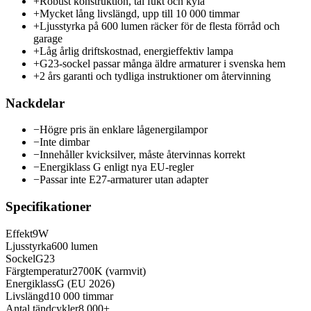
+
Robust konstruktion, tål fukt och kyla
+
Mycket lång livslängd, upp till 10 000 timmar
+
Ljusstyrka på 600 lumen räcker för de flesta förråd och
garage
+
Låg årlig driftskostnad, energieffektiv lampa
+
G23-sockel passar många äldre armaturer i svenska hem
+
2 års garanti och tydliga instruktioner om återvinning
Nackdelar
−
Högre pris än enklare lågenergilampor
−
Inte dimbar
−
Innehåller kvicksilver, måste återvinnas korrekt
−
Energiklass G enligt nya EU-regler
−
Passar inte E27-armaturer utan adapter
Specifikationer
Effekt
9W
Ljusstyrka
600 lumen
Sockel
G23
Färgtemperatur
2700K (varmvit)
Energiklass
G (EU 2026)
Livslängd
10 000 timmar
Antal tändcykler
8 000+