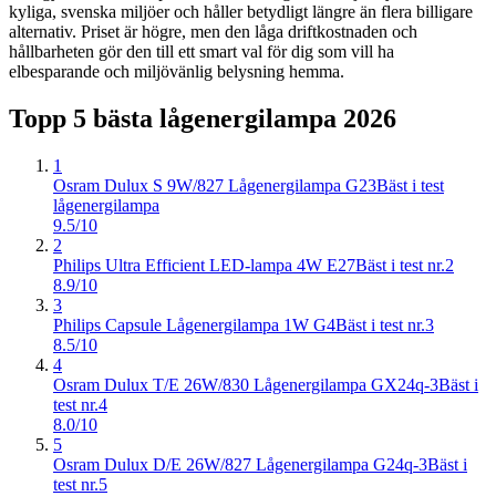
kyliga, svenska miljöer och håller betydligt längre än flera billigare
alternativ. Priset är högre, men den låga driftkostnaden och
hållbarheten gör den till ett smart val för dig som vill ha
elbesparande och miljövänlig belysning hemma.
Topp 5 bästa
lågenergilampa
2026
1
Osram Dulux S 9W/827 Lågenergilampa G23
Bäst i test
lågenergilampa
9.5/10
2
Philips Ultra Efficient LED-lampa 4W E27
Bäst i test nr.2
8.9/10
3
Philips Capsule Lågenergilampa 1W G4
Bäst i test nr.3
8.5/10
4
Osram Dulux T/E 26W/830 Lågenergilampa GX24q-3
Bäst i
test nr.4
8.0/10
5
Osram Dulux D/E 26W/827 Lågenergilampa G24q-3
Bäst i
test nr.5