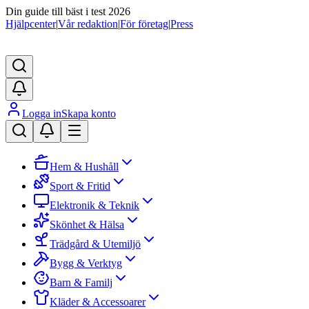
Din guide till bäst i test 2026
Hjälpcenter
|
Vår redaktion
|
För företag
|
Press
Logga in
Skapa konto
Hem & Hushåll
Sport & Fritid
Elektronik & Teknik
Skönhet & Hälsa
Trädgård & Utemiljö
Bygg & Verktyg
Barn & Familj
Kläder & Accessoarer