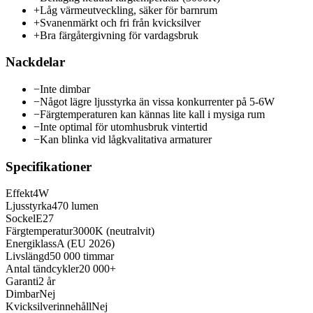
+
Låg värmeutveckling, säker för barnrum
+
Svanenmärkt och fri från kvicksilver
+
Bra färgåtergivning för vardagsbruk
Nackdelar
−
Inte dimbar
−
Något lägre ljusstyrka än vissa konkurrenter på 5-6W
−
Färgtemperaturen kan kännas lite kall i mysiga rum
−
Inte optimal för utomhusbruk vintertid
−
Kan blinka vid lågkvalitativa armaturer
Specifikationer
Effekt
4W
Ljusstyrka
470 lumen
Sockel
E27
Färgtemperatur
3000K (neutralvit)
Energiklass
A (EU 2026)
Livslängd
50 000 timmar
Antal tändcykler
20 000+
Garanti
2 år
Dimbar
Nej
Kvicksilverinnehåll
Nej