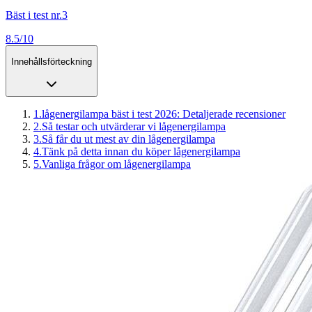
Bäst i test nr.3
8.5/10
Innehållsförteckning
1
.
lågenergilampa bäst i test 2026: Detaljerade recensioner
2
.
Så testar och utvärderar vi lågenergilampa
3
.
Så får du ut mest av din lågenergilampa
4
.
Tänk på detta innan du köper lågenergilampa
5
.
Vanliga frågor om lågenergilampa