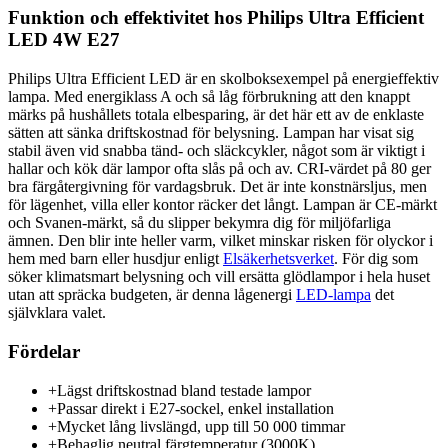
Funktion och effektivitet hos Philips Ultra Efficient
LED 4W E27
Philips Ultra Efficient LED är en skolboksexempel på energieffektiv
lampa. Med energiklass A och så låg förbrukning att den knappt
märks på hushållets totala elbesparing, är det här ett av de enklaste
sätten att sänka driftskostnad för belysning. Lampan har visat sig
stabil även vid snabba tänd- och släckcykler, något som är viktigt i
hallar och kök där lampor ofta slås på och av. CRI-värdet på 80 ger
bra färgåtergivning för vardagsbruk. Det är inte konstnärsljus, men
för lägenhet, villa eller kontor räcker det långt. Lampan är CE-märkt
och Svanen-märkt, så du slipper bekymra dig för miljöfarliga
ämnen. Den blir inte heller varm, vilket minskar risken för olyckor i
hem med barn eller husdjur enligt
Elsäkerhetsverket
. För dig som
söker klimatsmart belysning och vill ersätta glödlampor i hela huset
utan att spräcka budgeten, är denna lågenergi
LED-lampa
det
självklara valet.
Fördelar
+
Lägst driftskostnad bland testade lampor
+
Passar direkt i E27-sockel, enkel installation
+
Mycket lång livslängd, upp till 50 000 timmar
+
Behaglig neutral färgtemperatur (3000K)