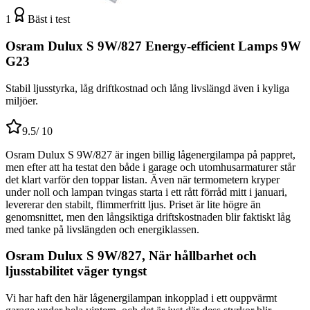
1
Bäst i test
Osram Dulux S 9W/827 Energy-efficient Lamps 9W
G23
Stabil ljusstyrka, låg driftkostnad och lång livslängd även i kyliga
miljöer.
9.5
/ 10
Osram Dulux S 9W/827 är ingen billig lågenergilampa på pappret,
men efter att ha testat den både i garage och utomhusarmaturer står
det klart varför den toppar listan. Även när termometern kryper
under noll och lampan tvingas starta i ett rått förråd mitt i januari,
levererar den stabilt, flimmerfritt ljus. Priset är lite högre än
genomsnittet, men den långsiktiga driftskostnaden blir faktiskt låg
med tanke på livslängden och energiklassen.
Osram Dulux S 9W/827, När hållbarhet och
ljusstabilitet väger tyngst
Vi har haft den här lågenergilampan inkopplad i ett ouppvärmt