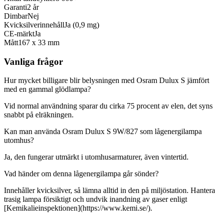
Garanti
2 år
Dimbar
Nej
Kvicksilverinnehåll
Ja (0,9 mg)
CE-märkt
Ja
Mått
167 x 33 mm
Vanliga frågor
Hur mycket billigare blir belysningen med Osram Dulux S jämfört
med en gammal glödlampa?
Vid normal användning sparar du cirka 75 procent av elen, det syns
snabbt på elräkningen.
Kan man använda Osram Dulux S 9W/827 som lågenergilampa
utomhus?
Ja, den fungerar utmärkt i utomhusarmaturer, även vintertid.
Vad händer om denna lågenergilampa går sönder?
Innehåller kvicksilver, så lämna alltid in den på miljöstation. Hantera
trasig lampa försiktigt och undvik inandning av gaser enligt
[Kemikalieinspektionen](https://www.kemi.se/).