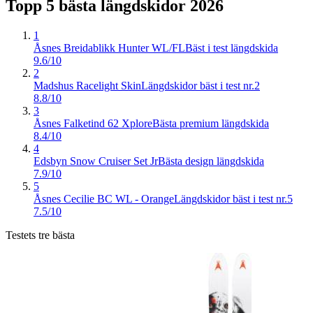
Topp 5 bästa
längdskidor
2026
1
Åsnes Breidablikk Hunter WL/FL
Bäst i test längdskida
9.6/10
2
Madshus Racelight Skin
Längdskidor bäst i test nr.2
8.8/10
3
Åsnes Falketind 62 Xplore
Bästa premium längdskida
8.4/10
4
Edsbyn Snow Cruiser Set Jr
Bästa design längdskida
7.9/10
5
Åsnes Cecilie BC WL - Orange
Längdskidor bäst i test nr.5
7.5/10
Testets tre bästa