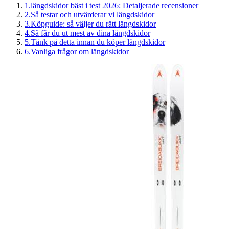
1
.
längdskidor bäst i test 2026: Detaljerade recensioner
2
.
Så testar och utvärderar vi längdskidor
3
.
Köpguide: så väljer du rätt längdskidor
4
.
Så får du ut mest av dina längdskidor
5
.
Tänk på detta innan du köper längdskidor
6
.
Vanliga frågor om längdskidor