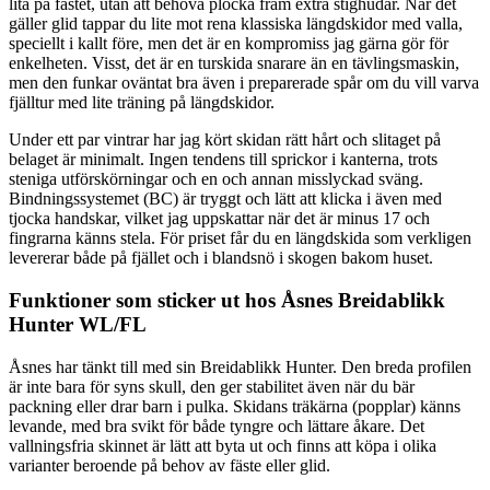
lita på fästet, utan att behöva plocka fram extra stighudar. När det
gäller glid tappar du lite mot rena klassiska längdskidor med valla,
speciellt i kallt före, men det är en kompromiss jag gärna gör för
enkelheten. Visst, det är en turskida snarare än en tävlingsmaskin,
men den funkar oväntat bra även i preparerade spår om du vill varva
fjälltur med lite träning på längdskidor.
Under ett par vintrar har jag kört skidan rätt hårt och slitaget på
belaget är minimalt. Ingen tendens till sprickor i kanterna, trots
steniga utförskörningar och en och annan misslyckad sväng.
Bindningssystemet (BC) är tryggt och lätt att klicka i även med
tjocka handskar, vilket jag uppskattar när det är minus 17 och
fingrarna känns stela. För priset får du en längdskida som verkligen
levererar både på fjället och i blandsnö i skogen bakom huset.
Funktioner som sticker ut hos Åsnes Breidablikk
Hunter WL/FL
Åsnes har tänkt till med sin Breidablikk Hunter. Den breda profilen
är inte bara för syns skull, den ger stabilitet även när du bär
packning eller drar barn i pulka. Skidans träkärna (popplar) känns
levande, med bra svikt för både tyngre och lättare åkare. Det
vallningsfria skinnet är lätt att byta ut och finns att köpa i olika
varianter beroende på behov av fäste eller glid.