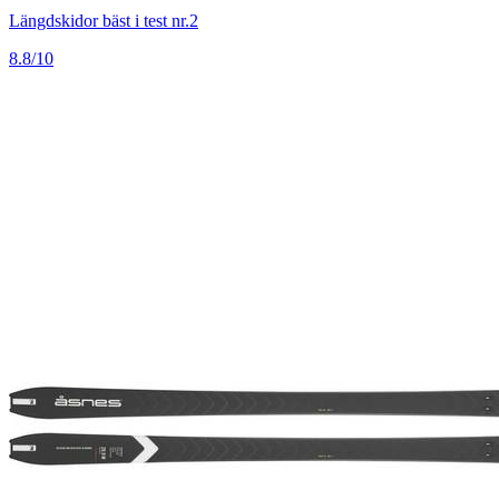
Längdskidor bäst i test nr.2
8.8/10