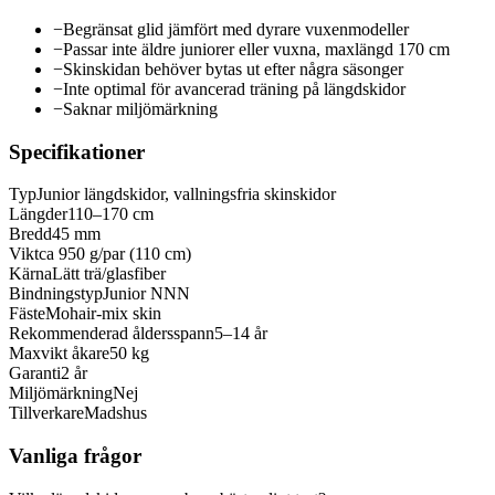
−
Begränsat glid jämfört med dyrare vuxenmodeller
−
Passar inte äldre juniorer eller vuxna, maxlängd 170 cm
−
Skinskidan behöver bytas ut efter några säsonger
−
Inte optimal för avancerad träning på längdskidor
−
Saknar miljömärkning
Specifikationer
Typ
Junior längdskidor, vallningsfria skinskidor
Längder
110–170 cm
Bredd
45 mm
Vikt
ca 950 g/par (110 cm)
Kärna
Lätt trä/glasfiber
Bindningstyp
Junior NNN
Fäste
Mohair-mix skin
Rekommenderad åldersspann
5–14 år
Maxvikt åkare
50 kg
Garanti
2 år
Miljömärkning
Nej
Tillverkare
Madshus
Vanliga frågor