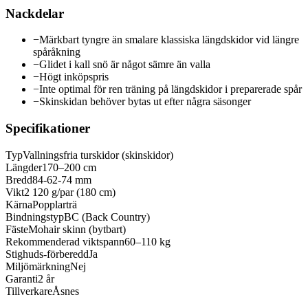
Nackdelar
−
Märkbart tyngre än smalare klassiska längdskidor vid längre
spåråkning
−
Glidet i kall snö är något sämre än valla
−
Högt inköpspris
−
Inte optimal för ren träning på längdskidor i preparerade spår
−
Skinskidan behöver bytas ut efter några säsonger
Specifikationer
Typ
Vallningsfria turskidor (skinskidor)
Längder
170–200 cm
Bredd
84-62-74 mm
Vikt
2 120 g/par (180 cm)
Kärna
Popplarträ
Bindningstyp
BC (Back Country)
Fäste
Mohair skinn (bytbart)
Rekommenderad viktspann
60–110 kg
Stighuds-förberedd
Ja
Miljömärkning
Nej
Garanti
2 år
Tillverkare
Åsnes