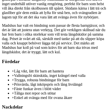
inget underhåll utöver vanlig rengöring, perfekt för barn som helst
vill åka direkt från skolbussen till spåret. Skidans kärna i lätt trä och
glasfiber gör dem enkla att lyfta för små ben, och svängradien är
lagom tajt för att det ska vara lätt att svänga även för nybörjare.
Madshus har valt en bindning som passar de flesta barnpjäxor, och
det är lätt att justera utan verktyg. Det gör verkligen skillnad när du
har fem barn i olika storlekar som vill testa längdskidor på samma
dag. Priset är svårt att slå, särskilt med tanke på att du slipper köpa
valla och knappt behöver lägga tid på service. Det märks att
Madshus har koll på vad som krävs för att barn ska trivas med
längdskidor, det är tryggt, lätt och kul.
Fördelar
+
Låg vikt, lätt för barn att hantera
+
Vallningsfri skinskida, inget krångel med valla
+
Trygga, robusta bindningar för barn
+
Prisvärda, lågt inköpspris och lång livslängd
+
Fäste funkar även i blött väder
+
Tåliga mot repor och stötar
+
Enkel att svänga med för ovana åkare
Nackdelar