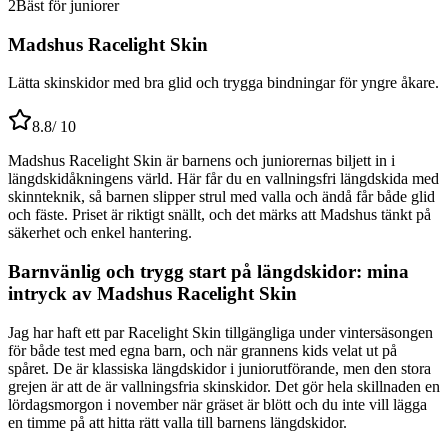
2
Bäst för juniorer
Madshus Racelight Skin
Lätta skinskidor med bra glid och trygga bindningar för yngre åkare.
8.8
/ 10
Madshus Racelight Skin är barnens och juniorernas biljett in i
längdskidåkningens värld. Här får du en vallningsfri längdskida med
skinnteknik, så barnen slipper strul med valla och ändå får både glid
och fäste. Priset är riktigt snällt, och det märks att Madshus tänkt på
säkerhet och enkel hantering.
Barnvänlig och trygg start på längdskidor: mina
intryck av Madshus Racelight Skin
Jag har haft ett par Racelight Skin tillgängliga under vintersäsongen
för både test med egna barn, och när grannens kids velat ut på
spåret. De är klassiska längdskidor i juniorutförande, men den stora
grejen är att de är vallningsfria skinskidor. Det gör hela skillnaden en
lördagsmorgon i november när gräset är blött och du inte vill lägga
en timme på att hitta rätt valla till barnens längdskidor.