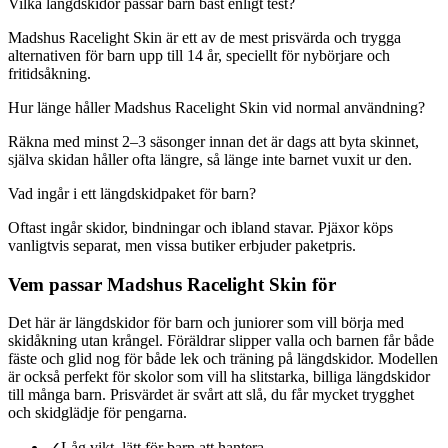
Vilka längdskidor passar barn bäst enligt test?
Madshus Racelight Skin är ett av de mest prisvärda och trygga
alternativen för barn upp till 14 år, speciellt för nybörjare och
fritidsåkning.
Hur länge håller Madshus Racelight Skin vid normal användning?
Räkna med minst 2–3 säsonger innan det är dags att byta skinnet,
själva skidan håller ofta längre, så länge inte barnet vuxit ur den.
Vad ingår i ett längdskidpaket för barn?
Oftast ingår skidor, bindningar och ibland stavar. Pjäxor köps
vanligtvis separat, men vissa butiker erbjuder paketpris.
Vem passar Madshus Racelight Skin för
Det här är längdskidor för barn och juniorer som vill börja med
skidåkning utan krångel. Föräldrar slipper valla och barnen får både
fäste och glid nog för både lek och träning på längdskidor. Modellen
är också perfekt för skolor som vill ha slitstarka, billiga längdskidor
till många barn. Prisvärdet är svårt att slå, du får mycket trygghet
och skidglädje för pengarna.
✓
Låg vikt, lätt för barn att hantera