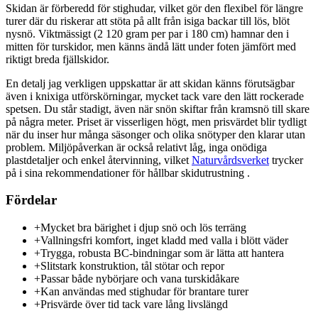
Skidan är förberedd för stighudar, vilket gör den flexibel för längre
turer där du riskerar att stöta på allt från isiga backar till lös, blöt
nysnö. Viktmässigt (2 120 gram per par i 180 cm) hamnar den i
mitten för turskidor, men känns ändå lätt under foten jämfört med
riktigt breda fjällskidor.
En detalj jag verkligen uppskattar är att skidan känns förutsägbar
även i knixiga utförskörningar, mycket tack vare den lätt rockerade
spetsen. Du står stadigt, även när snön skiftar från kramsnö till skare
på några meter. Priset är visserligen högt, men prisvärdet blir tydligt
när du inser hur många säsonger och olika snötyper den klarar utan
problem. Miljöpåverkan är också relativt låg, inga onödiga
plastdetaljer och enkel återvinning, vilket
Naturvårdsverket
trycker
på i sina rekommendationer för hållbar skidutrustning .
Fördelar
+
Mycket bra bärighet i djup snö och lös terräng
+
Vallningsfri komfort, inget kladd med valla i blött väder
+
Trygga, robusta BC-bindningar som är lätta att hantera
+
Slitstark konstruktion, tål stötar och repor
+
Passar både nybörjare och vana turskidåkare
+
Kan användas med stighudar för brantare turer
+
Prisvärde över tid tack vare lång livslängd