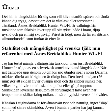
9.6
/ 10
Det här är längdskidor för dig som vill kliva utanför spåren och ändå
känna dig trygg, oavsett om det är vårslask eller torrvinter i
Jämtland. Åsnes Breidablikk Hunter WL/FL är vallningsfria
turskidor som faktiskt lever upp till sitt rykte, både i brant, djup
nysnö och på en isig skogsväg. Priset är högt, men du får en slitstark
allroundmodell som funkar år efter år.
Stabilitet och mångsidighet på svenska fjäll: min
erfarenhet med Åsnes Breidablikk Hunter WL/FL
Jag har testat många vallningsfria turskidor, men just Breidablikk
Hunter är något av en schweizisk armékniv bland längdskidor. När
jag trampade upp genom 50 cm lös snö utanför spår i norra Dalarna,
märktes direkt att bärigheten är riktigt bra. Den breda midjan (76
mm) gör att skidan flyter ovanpå snön och du slipper sjunka ner,
vilket är guld värt om du ska dra pulka eller gå på topptur.
Skinskidan levererar dessutom ett förutsägbart fäste även när
temperaturen skiftar kring nollan, alltså ett typiskt svenskt blidväder.
Känslan i stighudarna är förvånansvärt tyst och naturlig, inget “släp”
som med sämre skinskidor. Även i brantare partier har jag kunnat