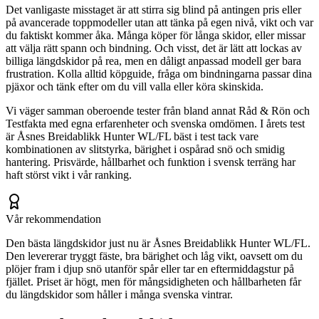
Det vanligaste misstaget är att stirra sig blind på antingen pris eller
på avancerade toppmodeller utan att tänka på egen nivå, vikt och var
du faktiskt kommer åka. Många köper för långa skidor, eller missar
att välja rätt spann och bindning. Och visst, det är lätt att lockas av
billiga längdskidor på rea, men en dåligt anpassad modell ger bara
frustration. Kolla alltid köpguide, fråga om bindningarna passar dina
pjäxor och tänk efter om du vill valla eller köra skinskida.
Vi väger samman oberoende tester från bland annat Råd & Rön och
Testfakta med egna erfarenheter och svenska omdömen. I årets test
är Åsnes Breidablikk Hunter WL/FL bäst i test tack vare
kombinationen av slitstyrka, bärighet i ospårad snö och smidig
hantering. Prisvärde, hållbarhet och funktion i svensk terräng har
haft störst vikt i vår ranking.
Vår rekommendation
Den bästa längdskidor just nu är Åsnes Breidablikk Hunter WL/FL.
Den levererar tryggt fäste, bra bärighet och låg vikt, oavsett om du
plöjer fram i djup snö utanför spår eller tar en eftermiddagstur på
fjället. Priset är högt, men för mångsidigheten och hållbarheten får
du längdskidor som håller i många svenska vintrar.