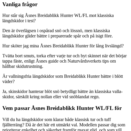
Vanliga frågor
Hur står sig Åsnes Breidablikk Hunter WL/FL mot klassiska
längdskidor i test?
Den är överlägsen i ospårad snö och lössnö, men klassiska
längdskidor glider bättre i preparerade spår och på isigt före.
Hur sköter jag mina Åsnes Breidablikk Hunter för lång livslängd?
Tvätta bort smuts, torka efter varje tur och byt skinnet när det börjar
tappa fäste, enligt Åsnes guide och Naturvårdsverkets tips om
hållbar skidutrustning.
Är vallningsfria längdskidor som Breidablikk Hunter bättre i blött
väder?
Ja, skinskidor hanterar blöt snö betydligt bättre än klassiska valla-
skidor, särskilt kring nollan eller vid snöblandat regn.
Vem passar Åsnes Breidablikk Hunter WL/FL för
Vill du ha längdskidor som klarar både klassisk tur och tuff
fjällterräng? Då är det här ett utmärkt val. Modellen passar dig som
prioriterar enkelhet och säkerhet framför maxat glid, och som vill