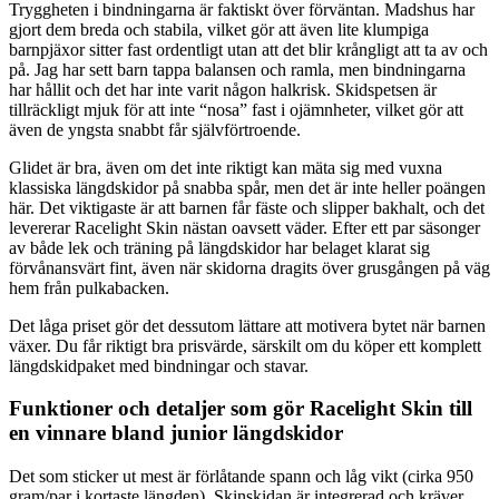
Tryggheten i bindningarna är faktiskt över förväntan. Madshus har
gjort dem breda och stabila, vilket gör att även lite klumpiga
barnpjäxor sitter fast ordentligt utan att det blir krångligt att ta av och
på. Jag har sett barn tappa balansen och ramla, men bindningarna
har hållit och det har inte varit någon halkrisk. Skidspetsen är
tillräckligt mjuk för att inte “nosa” fast i ojämnheter, vilket gör att
även de yngsta snabbt får självförtroende.
Glidet är bra, även om det inte riktigt kan mäta sig med vuxna
klassiska längdskidor på snabba spår, men det är inte heller poängen
här. Det viktigaste är att barnen får fäste och slipper bakhalt, och det
levererar Racelight Skin nästan oavsett väder. Efter ett par säsonger
av både lek och träning på längdskidor har belaget klarat sig
förvånansvärt fint, även när skidorna dragits över grusgången på väg
hem från pulkabacken.
Det låga priset gör det dessutom lättare att motivera bytet när barnen
växer. Du får riktigt bra prisvärde, särskilt om du köper ett komplett
längdskidpaket med bindningar och stavar.
Funktioner och detaljer som gör Racelight Skin till
en vinnare bland junior längdskidor
Det som sticker ut mest är förlåtande spann och låg vikt (cirka 950
gram/par i kortaste längden). Skinskidan är integrerad och kräver