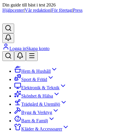
Din guide till bäst i test 2026
Hjälpcenter
|
Vår redaktion
|
För företag
|
Press
Logga in
Skapa konto
Hem & Hushåll
Sport & Fritid
Elektronik & Teknik
Skönhet & Hälsa
Trädgård & Utemiljö
Bygg & Verktyg
Barn & Familj
Kläder & Accessoarer