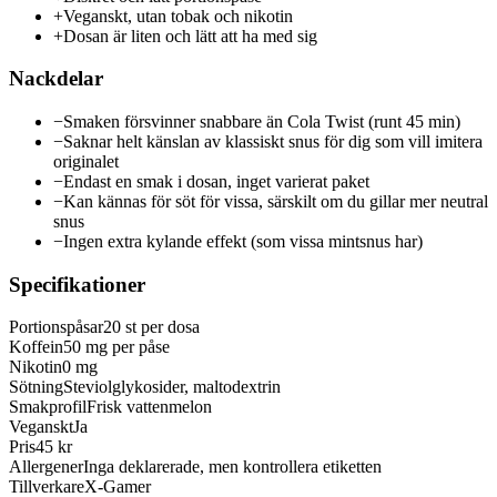
+
Veganskt, utan tobak och nikotin
+
Dosan är liten och lätt att ha med sig
Nackdelar
−
Smaken försvinner snabbare än Cola Twist (runt 45 min)
−
Saknar helt känslan av klassiskt snus för dig som vill imitera
originalet
−
Endast en smak i dosan, inget varierat paket
−
Kan kännas för söt för vissa, särskilt om du gillar mer neutral
snus
−
Ingen extra kylande effekt (som vissa mintsnus har)
Specifikationer
Portionspåsar
20 st per dosa
Koffein
50 mg per påse
Nikotin
0 mg
Sötning
Steviolglykosider, maltodextrin
Smakprofil
Frisk vattenmelon
Veganskt
Ja
Pris
45 kr
Allergener
Inga deklarerade, men kontrollera etiketten
Tillverkare
X-Gamer