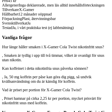
Pris
45 kr
Allergener
Inga deklarerade, men läs alltid innehållsförteckningen
Tillverkare
X-Gamer
Hållbarhet
12 månader oöppnad
Förpackning
Plast, återvinningsbar
Svensktillverkat
Ja
Testad
Ja, i vårt praktiska test (ej labbmätning)
Vanliga frågor
Hur länge håller smaken i X-Gamer Cola Twist nikotinfritt snus?
, Smaken är tydlig i upp till två timmar, vilket är ovanligt för snus
utan nikotin.
Kan koffeinet i detta nikotinfria snus påverka sömnen?
, Ja, 50 mg koffein per påse kan göra dig pigg, så undvik
kvällsanvändning om du är känslig för koffein.
Vad är priset per portion för X-Gamer Cola Twist?
, Priset hamnar på cirka 2,25 kr per portion, mycket prisvärt för
nikotinfritt snus med koffein.