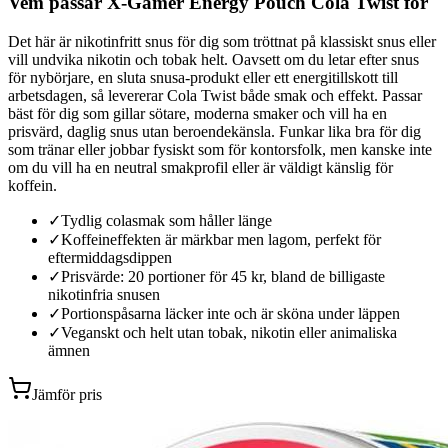
Vem passar X-Gamer Energy Pouch Cola Twist för
Det här är nikotinfritt snus för dig som tröttnat på klassiskt snus eller
vill undvika nikotin och tobak helt. Oavsett om du letar efter snus
för nybörjare, en sluta snusa-produkt eller ett energitillskott till
arbetsdagen, så levererar Cola Twist både smak och effekt. Passar
bäst för dig som gillar sötare, moderna smaker och vill ha en
prisvärd, daglig snus utan beroendekänsla. Funkar lika bra för dig
som tränar eller jobbar fysiskt som för kontorsfolk, men kanske inte
om du vill ha en neutral smakprofil eller är väldigt känslig för
koffein.
✓
Tydlig colasmak som håller länge
✓
Koffeineffekten är märkbar men lagom, perfekt för
eftermiddagsdippen
✓
Prisvärde: 20 portioner för 45 kr, bland de billigaste
nikotinfria snusen
✓
Portionspåsarna läcker inte och är sköna under läppen
✓
Veganskt och helt utan tobak, nikotin eller animaliska
ämnen
Jämför pris