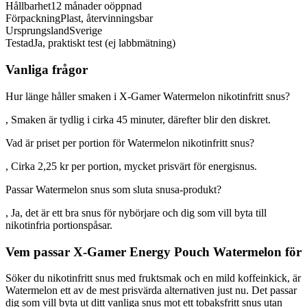
Hållbarhet
12 månader oöppnad
Förpackning
Plast, återvinningsbar
Ursprungsland
Sverige
Testad
Ja, praktiskt test (ej labbmätning)
Vanliga frågor
Hur länge håller smaken i X-Gamer Watermelon nikotinfritt snus?
, Smaken är tydlig i cirka 45 minuter, därefter blir den diskret.
Vad är priset per portion för Watermelon nikotinfritt snus?
, Cirka 2,25 kr per portion, mycket prisvärt för energisnus.
Passar Watermelon snus som sluta snusa-produkt?
, Ja, det är ett bra snus för nybörjare och dig som vill byta till
nikotinfria portionspåsar.
Vem passar X-Gamer Energy Pouch Watermelon för
Söker du nikotinfritt snus med fruktsmak och en mild koffeinkick, är
Watermelon ett av de mest prisvärda alternativen just nu. Det passar
dig som vill byta ut ditt vanliga snus mot ett tobaksfritt snus utan