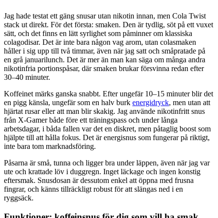
Jag hade testat ett gäng snusar utan nikotin innan, men Cola Twist
stack ut direkt. För det första: smaken. Den är tydlig, söt på ett vuxet
sätt, och det finns en lätt syrlighet som påminner om klassiska
colagodisar. Det är inte bara någon vag arom, utan colasmaken
håller i sig upp till två timmar, även när jag satt och småpratade på
en grå januarilunch. Det är mer än man kan säga om många andra
nikotinfria portionspåsar, där smaken brukar försvinna redan efter
30–40 minuter.
Koffeinet märks ganska snabbt. Efter ungefär 10–15 minuter blir det
en pigg känsla, ungefär som en halv burk
energidryck
, men utan att
hjärtat rusar eller att man blir skakig. Jag använde nikotinfritt snus
från X-Gamer både före ett träningspass och under långa
arbetsdagar, i båda fallen var det en diskret, men påtaglig boost som
hjälpte till att hålla fokus. Det är energisnus som fungerar på riktigt,
inte bara tom marknadsföring.
Påsarna är små, tunna och ligger bra under läppen, även när jag var
ute och krattade löv i duggregn. Inget läckage och ingen konstig
eftersmak. Snusdosan är dessutom enkel att öppna med frusna
fingrar, och känns tillräckligt robust för att slängas ned i en
ryggsäck.
Funktioner: koffeinsnus för dig som vill ha smak