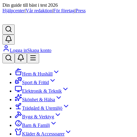
Din guide till bäst i test 2026
Hjälpcenter
|
Vår redaktion
|
För företag
|
Press
Logga in
Skapa konto
Hem & Hushåll
Sport & Fritid
Elektronik & Teknik
Skönhet & Hälsa
Trädgård & Utemiljö
Bygg & Verktyg
Barn & Familj
Kläder & Accessoarer