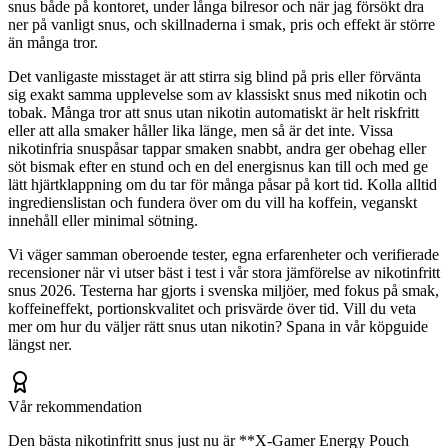
snus både på kontoret, under långa bilresor och när jag försökt dra
ner på vanligt snus, och skillnaderna i smak, pris och effekt är större
än många tror.
Det vanligaste misstaget är att stirra sig blind på pris eller förvänta
sig exakt samma upplevelse som av klassiskt snus med nikotin och
tobak. Många tror att snus utan nikotin automatiskt är helt riskfritt
eller att alla smaker håller lika länge, men så är det inte. Vissa
nikotinfria snuspåsar tappar smaken snabbt, andra ger obehag eller
söt bismak efter en stund och en del energisnus kan till och med ge
lätt hjärtklappning om du tar för många påsar på kort tid. Kolla alltid
ingredienslistan och fundera över om du vill ha koffein, veganskt
innehåll eller minimal sötning.
Vi väger samman oberoende tester, egna erfarenheter och verifierade
recensioner när vi utser bäst i test i vår stora jämförelse av nikotinfritt
snus 2026. Testerna har gjorts i svenska miljöer, med fokus på smak,
koffeineffekt, portionskvalitet och prisvärde över tid. Vill du veta
mer om hur du väljer rätt snus utan nikotin? Spana in vår köpguide
längst ner.
Vår rekommendation
Den bästa nikotinfritt snus just nu är **X-Gamer Energy Pouch