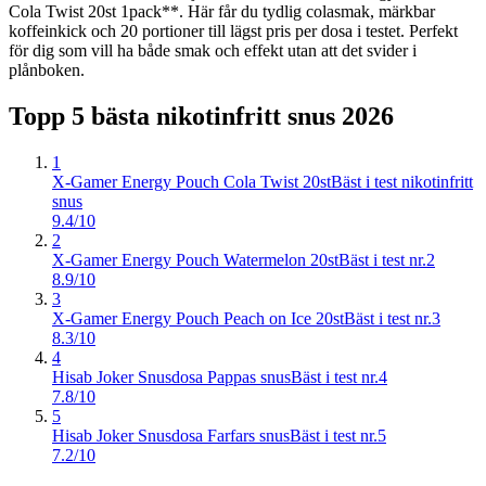
Cola Twist 20st 1pack**. Här får du tydlig colasmak, märkbar
koffeinkick och 20 portioner till lägst pris per dosa i testet. Perfekt
för dig som vill ha både smak och effekt utan att det svider i
plånboken.
Topp 5 bästa
nikotinfritt snus
2026
1
X-Gamer Energy Pouch Cola Twist 20st
Bäst i test nikotinfritt
snus
9.4/10
2
X-Gamer Energy Pouch Watermelon 20st
Bäst i test nr.2
8.9/10
3
X-Gamer Energy Pouch Peach on Ice 20st
Bäst i test nr.3
8.3/10
4
Hisab Joker Snusdosa Pappas snus
Bäst i test nr.4
7.8/10
5
Hisab Joker Snusdosa Farfars snus
Bäst i test nr.5
7.2/10