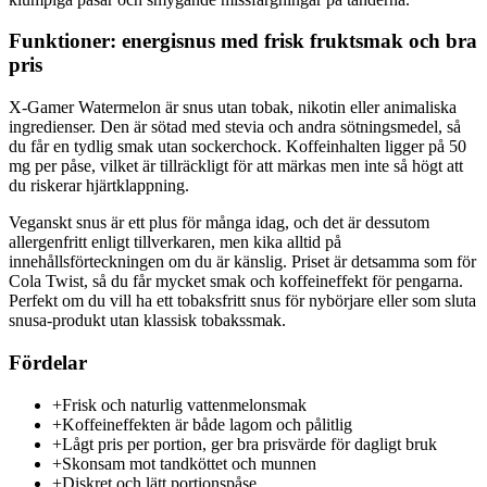
Funktioner: energisnus med frisk fruktsmak och bra
pris
X-Gamer Watermelon är snus utan tobak, nikotin eller animaliska
ingredienser. Den är sötad med stevia och andra sötningsmedel, så
du får en tydlig smak utan sockerchock. Koffeinhalten ligger på 50
mg per påse, vilket är tillräckligt för att märkas men inte så högt att
du riskerar hjärtklappning.
Veganskt snus är ett plus för många idag, och det är dessutom
allergenfritt enligt tillverkaren, men kika alltid på
innehållsförteckningen om du är känslig. Priset är detsamma som för
Cola Twist, så du får mycket smak och koffeineffekt för pengarna.
Perfekt om du vill ha ett tobaksfritt snus för nybörjare eller som sluta
snusa-produkt utan klassisk tobakssmak.
Fördelar
+
Frisk och naturlig vattenmelonsmak
+
Koffeineffekten är både lagom och pålitlig
+
Lågt pris per portion, ger bra prisvärde för dagligt bruk
+
Skonsam mot tandköttet och munnen
+
Diskret och lätt portionspåse