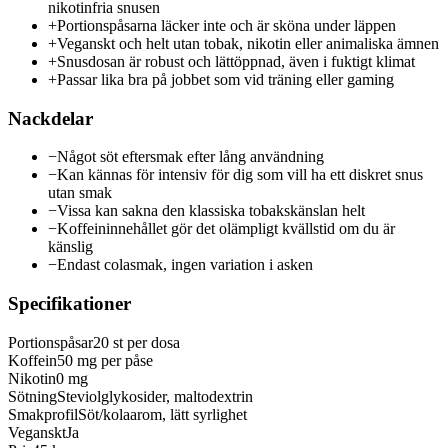
nikotinfria snusen
+
Portionspåsarna läcker inte och är sköna under läppen
+
Veganskt och helt utan tobak, nikotin eller animaliska ämnen
+
Snusdosan är robust och lättöppnad, även i fuktigt klimat
+
Passar lika bra på jobbet som vid träning eller gaming
Nackdelar
−
Något söt eftersmak efter lång användning
−
Kan kännas för intensiv för dig som vill ha ett diskret snus
utan smak
−
Vissa kan sakna den klassiska tobakskänslan helt
−
Koffeininnehållet gör det olämpligt kvällstid om du är
känslig
−
Endast colasmak, ingen variation i asken
Specifikationer
Portionspåsar
20 st per dosa
Koffein
50 mg per påse
Nikotin
0 mg
Sötning
Steviolglykosider, maltodextrin
Smakprofil
Söt/kolaarom, lätt syrlighet
Veganskt
Ja