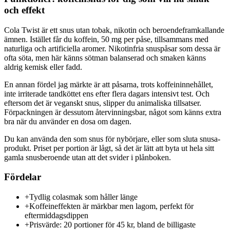
och effekt
Cola Twist är ett snus utan tobak, nikotin och beroendeframkallande
ämnen. Istället får du koffein, 50 mg per påse, tillsammans med
naturliga och artificiella aromer. Nikotinfria snuspåsar som dessa är
ofta söta, men här känns sötman balanserad och smaken känns
aldrig kemisk eller fadd.
En annan fördel jag märkte är att påsarna, trots koffeininnehållet,
inte irriterade tandköttet ens efter flera dagars intensivt test. Och
eftersom det är veganskt snus, slipper du animaliska tillsatser.
Förpackningen är dessutom återvinningsbar, något som känns extra
bra när du använder en dosa om dagen.
Du kan använda den som snus för nybörjare, eller som sluta snusa-
produkt. Priset per portion är lågt, så det är lätt att byta ut hela sitt
gamla snusberoende utan att det svider i plånboken.
Fördelar
+
Tydlig colasmak som håller länge
+
Koffeineffekten är märkbar men lagom, perfekt för
eftermiddagsdippen
+
Prisvärde: 20 portioner för 45 kr, bland de billigaste