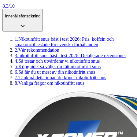
8.3/10
Innehållsförteckning
1
.
Nikotinfritt snus bäst i test 2026: Pris, koffein och
smakprofil testade för svenska förhållanden
2
.
Vår rekommendation
3
.
nikotinfritt snus bäst i test 2026: Detaljerade recensioner
4
.
Så testar och utvärderar vi nikotinfritt snus
5
.
Köpguide: så väljer du rätt nikotinfritt snus
6
.
Så får du ut mest av din nikotinfritt snus
7
.
Tänk på detta innan du köper nikotinfritt snus
8
.
Vanliga frågor om nikotinfritt snus