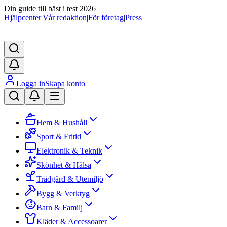
Din guide till bäst i test 2026
Hjälpcenter
|
Vår redaktion
|
För företag
|
Press
Logga in
Skapa konto
Hem & Hushåll
Sport & Fritid
Elektronik & Teknik
Skönhet & Hälsa
Trädgård & Utemiljö
Bygg & Verktyg
Barn & Familj
Kläder & Accessoarer