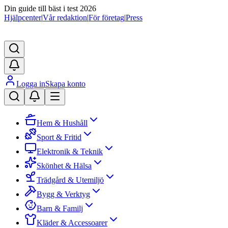
Din guide till bäst i test 2026
Hjälpcenter
|
Vår redaktion
|
För företag
|
Press
Logga in
Skapa konto
Hem & Hushåll
Sport & Fritid
Elektronik & Teknik
Skönhet & Hälsa
Trädgård & Utemiljö
Bygg & Verktyg
Barn & Familj
Kläder & Accessoarer