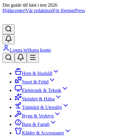
Din guide till bäst i test 2026
Hjälpcenter
|
Vår redaktion
|
För företag
|
Press
Logga in
Skapa konto
Hem & Hushåll
Sport & Fritid
Elektronik & Teknik
Skönhet & Hälsa
Trädgård & Utemiljö
Bygg & Verktyg
Barn & Familj
Kläder & Accessoarer