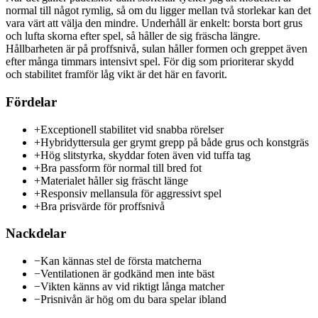
normal till något rymlig, så om du ligger mellan två storlekar kan det
vara värt att välja den mindre. Underhåll är enkelt: borsta bort grus
och lufta skorna efter spel, så håller de sig fräscha längre.
Hållbarheten är på proffsnivå, sulan håller formen och greppet även
efter många timmars intensivt spel. För dig som prioriterar skydd
och stabilitet framför låg vikt är det här en favorit.
Fördelar
+
Exceptionell stabilitet vid snabba rörelser
+
Hybridyttersula ger grymt grepp på både grus och konstgräs
+
Hög slitstyrka, skyddar foten även vid tuffa tag
+
Bra passform för normal till bred fot
+
Materialet håller sig fräscht länge
+
Responsiv mellansula för aggressivt spel
+
Bra prisvärde för proffsnivå
Nackdelar
−
Kan kännas stel de första matcherna
−
Ventilationen är godkänd men inte bäst
−
Vikten känns av vid riktigt långa matcher
−
Prisnivån är hög om du bara spelar ibland