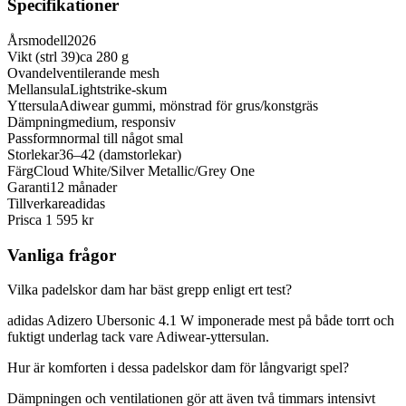
Specifikationer
Årsmodell
2026
Vikt (strl 39)
ca 280 g
Ovandel
ventilerande mesh
Mellansula
Lightstrike-skum
Yttersula
Adiwear gummi, mönstrad för grus/konstgräs
Dämpning
medium, responsiv
Passform
normal till något smal
Storlekar
36–42 (damstorlekar)
Färg
Cloud White/Silver Metallic/Grey One
Garanti
12 månader
Tillverkare
adidas
Pris
ca 1 595 kr
Vanliga frågor
Vilka padelskor dam har bäst grepp enligt ert test?
adidas Adizero Ubersonic 4.1 W imponerade mest på både torrt och
fuktigt underlag tack vare Adiwear-yttersulan.
Hur är komforten i dessa padelskor dam för långvarigt spel?
Dämpningen och ventilationen gör att även två timmars intensivt