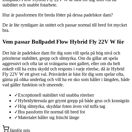
stabilitet och snabbt fotarbete.
Hur är passformen för breda fötter på dessa padelskor dam?
De är lite rymligare än snittet och passar normal till bred fot mycket
bra.
Vem passar Bullpadel Flow Hybrid Fly 22V W för
Det här är padelskor dam för dig som vill spela på hög nivå och
prioriterar stabilitet, grepp och slitstyrka. Om du gillar att spela
aggressivt och ofta tar ut svängarna mot gallret, eller om du helt
enkelt vill ha extra skydd och respons i varje rörelse, då är Hybrid
Fly 22V W ett givet val. Prisvärdet är bäst för dig som spelar ofta,
gärna på olika underlag och vill ha en sko som håller i längden, både
vad gäller funktion och utseende.
✓
Exceptionell stabilitet vid snabba rörelser
✓
Hybridyttersula ger grymt grepp på både grus och konstgräs
✓
Hög slitstyrka, skyddar foten även vid tuffa tag
✓
Bra passform för normal till bred fot
✓
Materialet håller sig fräscht länge
Jämför pris