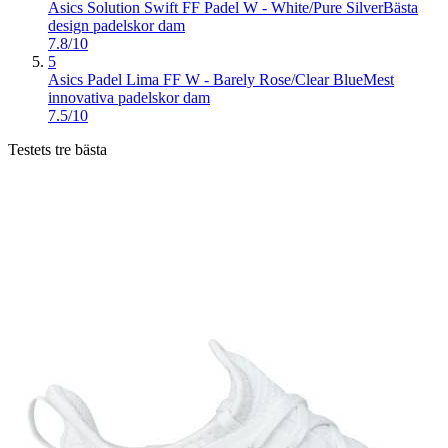
Asics Solution Swift FF Padel W - White/Pure Silver
Bästa
design padelskor dam
7.8/10
5
Asics Padel Lima FF W - Barely Rose/Clear Blue
Mest
innovativa padelskor dam
7.5/10
Testets tre bästa