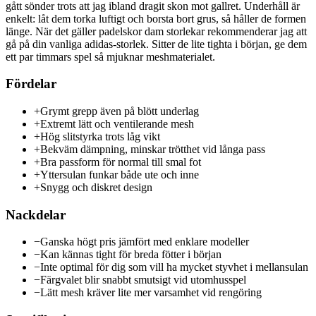
gått sönder trots att jag ibland dragit skon mot gallret. Underhåll är
enkelt: låt dem torka luftigt och borsta bort grus, så håller de formen
länge. När det gäller padelskor dam storlekar rekommenderar jag att
gå på din vanliga adidas-storlek. Sitter de lite tighta i början, ge dem
ett par timmars spel så mjuknar meshmaterialet.
Fördelar
+
Grymt grepp även på blött underlag
+
Extremt lätt och ventilerande mesh
+
Hög slitstyrka trots låg vikt
+
Bekväm dämpning, minskar trötthet vid långa pass
+
Bra passform för normal till smal fot
+
Yttersulan funkar både ute och inne
+
Snygg och diskret design
Nackdelar
−
Ganska högt pris jämfört med enklare modeller
−
Kan kännas tight för breda fötter i början
−
Inte optimal för dig som vill ha mycket styvhet i mellansulan
−
Färgvalet blir snabbt smutsigt vid utomhusspel
−
Lätt mesh kräver lite mer varsamhet vid rengöring