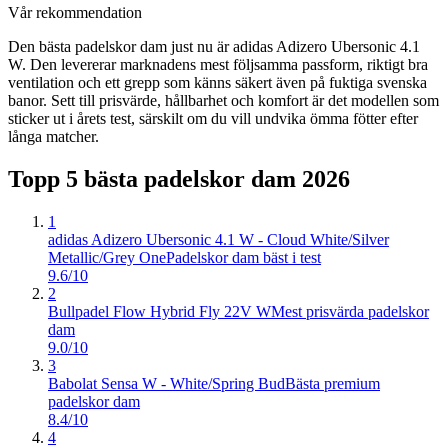
Vår rekommendation
Den bästa padelskor dam just nu är adidas Adizero Ubersonic 4.1
W. Den levererar marknadens mest följsamma passform, riktigt bra
ventilation och ett grepp som känns säkert även på fuktiga svenska
banor. Sett till prisvärde, hållbarhet och komfort är det modellen som
sticker ut i årets test, särskilt om du vill undvika ömma fötter efter
långa matcher.
Topp 5 bästa
padelskor dam
2026
1
adidas Adizero Ubersonic 4.1 W - Cloud White/Silver
Metallic/Grey One
Padelskor dam bäst i test
9.6/10
2
Bullpadel Flow Hybrid Fly 22V W
Mest prisvärda padelskor
dam
9.0/10
3
Babolat Sensa W - White/Spring Bud
Bästa premium
padelskor dam
8.4/10
4