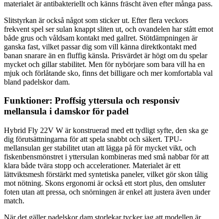
materialet är antibakteriellt och känns fräscht även efter många pass.
Slitstyrkan är också något som sticker ut. Efter flera veckors
frekvent spel ser sulan knappt sliten ut, och ovandelen har stått emot
både grus och våldsam kontakt med gallret. Stötdämpningen är
ganska fast, vilket passar dig som vill känna direktkontakt med
banan snarare än en fluffig känsla. Prisvärdet är högt om du spelar
mycket och gillar stabilitet. Men för nybörjare som bara vill ha en
mjuk och förlåtande sko, finns det billigare och mer komfortabla val
bland padelskor dam.
Funktioner: Proffsig yttersula och responsiv
mellansula i damskor för padel
Hybrid Fly 22V W är konstruerad med ett tydligt syfte, den ska ge
dig förutsättningarna för att spela snabbt och säkert. TPU-
mellansulan ger stabilitet utan att lägga på för mycket vikt, och
fiskenbensmönstret i yttersulan kombineras med små nabbar för att
klara både tvära stopp och accelerationer. Materialet är ett
lättviktsmesh förstärkt med syntetiska paneler, vilket gör skon tålig
mot nötning. Skons ergonomi är också ett stort plus, den omsluter
foten utan att pressa, och snörningen är enkel att justera även under
match.
När det gäller padelskor dam storlekar tycker jag att modellen är