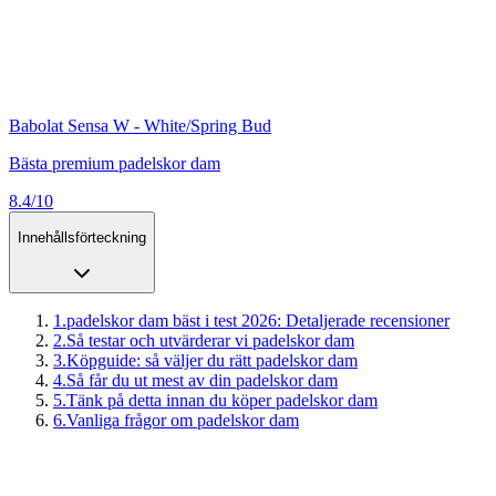
Babolat Sensa W - White/Spring Bud
Bästa premium padelskor dam
8.4/10
Innehållsförteckning
1
.
padelskor dam bäst i test 2026: Detaljerade recensioner
2
.
Så testar och utvärderar vi padelskor dam
3
.
Köpguide: så väljer du rätt padelskor dam
4
.
Så får du ut mest av din padelskor dam
5
.
Tänk på detta innan du köper padelskor dam
6
.
Vanliga frågor om padelskor dam