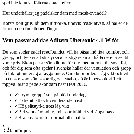
spel inte känns i fötterna dagen efter.
Hur underhåller jag padelskor dam med mesh-ovandel?
Borsta bort grus, låt dem lufttorka, undvik maskintvätt, så håller de
formen och funktionen längre.
Vem passar adidas Adizero Ubersonic 4.1 W för
Du som spelar padel regelbundet, vill ha bästa möjliga komfort och
grepp, och tycker att slitstyrka är viktigare än att hålla nere priset till
varje pris. Skon passar särskilt bra för dig med normal till smal fot,
och för dig som ofta spelar i svenska hallar där ventilation och grepp
på fuktigt underlag är avgörande. Om du prioriterar låg vikt och vill
ha en sko som känns sportig och snabb, då är Ubersonic 4.1 ett
toppval bland padelskor dam bäst i test 2026.
✓
Grymt grepp även på blött underlag
✓
Extremt lätt och ventilerande mesh
✓
Hög slitstyrka trots låg vikt
✓
Bekväm dämpning, minskar trötthet vid långa pass
✓
Bra passform för normal till smal fot
Jämför pris