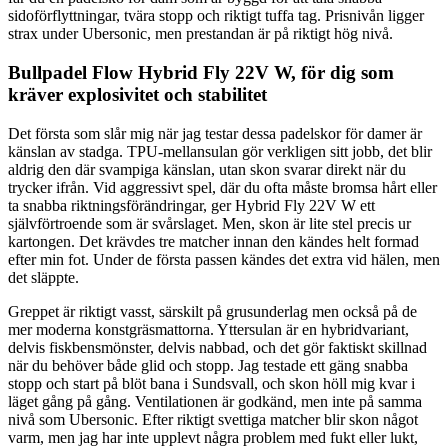
sidoförflyttningar, tvära stopp och riktigt tuffa tag. Prisnivån ligger
strax under Ubersonic, men prestandan är på riktigt hög nivå.
Bullpadel Flow Hybrid Fly 22V W, för dig som
kräver explosivitet och stabilitet
Det första som slår mig när jag testar dessa padelskor för damer är
känslan av stadga. TPU-mellansulan gör verkligen sitt jobb, det blir
aldrig den där svampiga känslan, utan skon svarar direkt när du
trycker ifrån. Vid aggressivt spel, där du ofta måste bromsa hårt eller
ta snabba riktningsförändringar, ger Hybrid Fly 22V W ett
självförtroende som är svårslaget. Men, skon är lite stel precis ur
kartongen. Det krävdes tre matcher innan den kändes helt formad
efter min fot. Under de första passen kändes det extra vid hälen, men
det släppte.
Greppet är riktigt vasst, särskilt på grusunderlag men också på de
mer moderna konstgräsmattorna. Yttersulan är en hybridvariant,
delvis fiskbensmönster, delvis nabbad, och det gör faktiskt skillnad
när du behöver både glid och stopp. Jag testade ett gäng snabba
stopp och start på blöt bana i Sundsvall, och skon höll mig kvar i
läget gång på gång. Ventilationen är godkänd, men inte på samma
nivå som Ubersonic. Efter riktigt svettiga matcher blir skon något
varm, men jag har inte upplevt några problem med fukt eller lukt,