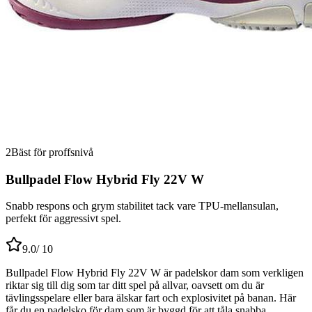
2
Bäst för proffsnivå
Bullpadel Flow Hybrid Fly 22V W
Snabb respons och grym stabilitet tack vare TPU-mellansulan,
perfekt för aggressivt spel.
9.0
/ 10
Bullpadel Flow Hybrid Fly 22V W är padelskor dam som verkligen
riktar sig till dig som tar ditt spel på allvar, oavsett om du är
tävlingsspelare eller bara älskar fart och explosivitet på banan. Här
får du en padelsko för dam som är byggd för att tåla snabba