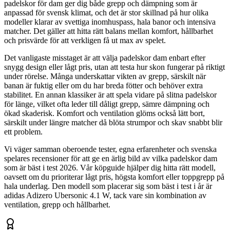
padelskor för dam ger dig både grepp och dämpning som är
anpassad för svensk klimat, och det är stor skillnad på hur olika
modeller klarar av svettiga inomhuspass, hala banor och intensiva
matcher. Det gäller att hitta rätt balans mellan komfort, hållbarhet
och prisvärde för att verkligen få ut max av spelet.
Det vanligaste misstaget är att välja padelskor dam enbart efter
snygg design eller lågt pris, utan att testa hur skon fungerar på riktigt
under rörelse. Många underskattar vikten av grepp, särskilt när
banan är fuktig eller om du har breda fötter och behöver extra
stabilitet. En annan klassiker är att spela vidare på slitna padelskor
för länge, vilket ofta leder till dåligt grepp, sämre dämpning och
ökad skaderisk. Komfort och ventilation glöms också lätt bort,
särskilt under längre matcher då blöta strumpor och skav snabbt blir
ett problem.
Vi väger samman oberoende tester, egna erfarenheter och svenska
spelares recensioner för att ge en ärlig bild av vilka padelskor dam
som är bäst i test 2026. Vår köpguide hjälper dig hitta rätt modell,
oavsett om du prioriterar lågt pris, högsta komfort eller toppgrepp på
hala underlag. Den modell som placerar sig som bäst i test i år är
adidas Adizero Ubersonic 4.1 W, tack vare sin kombination av
ventilation, grepp och hållbarhet.