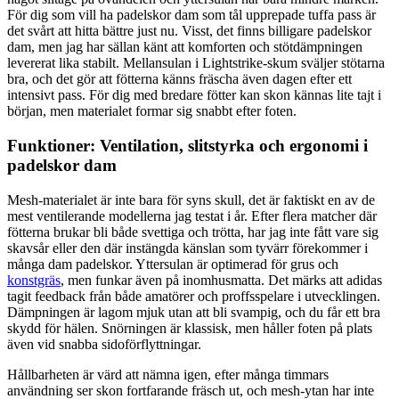
För dig som vill ha padelskor dam som tål upprepade tuffa pass är
det svårt att hitta bättre just nu. Visst, det finns billigare padelskor
dam, men jag har sällan känt att komforten och stötdämpningen
levererat lika stabilt. Mellansulan i Lightstrike-skum sväljer stötarna
bra, och det gör att fötterna känns fräscha även dagen efter ett
intensivt pass. För dig med bredare fötter kan skon kännas lite tajt i
början, men materialet formar sig snabbt efter foten.
Funktioner: Ventilation, slitstyrka och ergonomi i
padelskor dam
Mesh-materialet är inte bara för syns skull, det är faktiskt en av de
mest ventilerande modellerna jag testat i år. Efter flera matcher där
fötterna brukar bli både svettiga och trötta, har jag inte fått vare sig
skavsår eller den där instängda känslan som tyvärr förekommer i
många dam padelskor. Yttersulan är optimerad för grus och
konstgräs
, men funkar även på inomhusmatta. Det märks att adidas
tagit feedback från både amatörer och proffsspelare i utvecklingen.
Dämpningen är lagom mjuk utan att bli svampig, och du får ett bra
skydd för hälen. Snörningen är klassisk, men håller foten på plats
även vid snabba sidoförflyttningar.
Hållbarheten är värd att nämna igen, efter många timmars
användning ser skon fortfarande fräsch ut, och mesh-ytan har inte