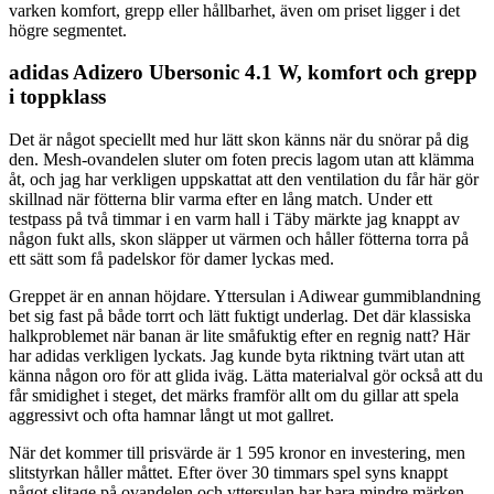
varken komfort, grepp eller hållbarhet, även om priset ligger i det
högre segmentet.
adidas Adizero Ubersonic 4.1 W, komfort och grepp
i toppklass
Det är något speciellt med hur lätt skon känns när du snörar på dig
den. Mesh-ovandelen sluter om foten precis lagom utan att klämma
åt, och jag har verkligen uppskattat att den ventilation du får här gör
skillnad när fötterna blir varma efter en lång match. Under ett
testpass på två timmar i en varm hall i Täby märkte jag knappt av
någon fukt alls, skon släpper ut värmen och håller fötterna torra på
ett sätt som få padelskor för damer lyckas med.
Greppet är en annan höjdare. Yttersulan i Adiwear gummiblandning
bet sig fast på både torrt och lätt fuktigt underlag. Det där klassiska
halkproblemet när banan är lite småfuktig efter en regnig natt? Här
har adidas verkligen lyckats. Jag kunde byta riktning tvärt utan att
känna någon oro för att glida iväg. Lätta materialval gör också att du
får smidighet i steget, det märks framför allt om du gillar att spela
aggressivt och ofta hamnar långt ut mot gallret.
När det kommer till prisvärde är 1 595 kronor en investering, men
slitstyrkan håller måttet. Efter över 30 timmars spel syns knappt
något slitage på ovandelen och yttersulan har bara mindre märken.