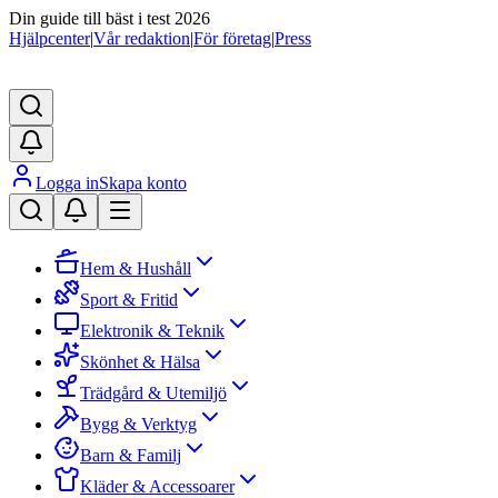
Din guide till bäst i test 2026
Hjälpcenter
|
Vår redaktion
|
För företag
|
Press
Logga in
Skapa konto
Hem & Hushåll
Sport & Fritid
Elektronik & Teknik
Skönhet & Hälsa
Trädgård & Utemiljö
Bygg & Verktyg
Barn & Familj
Kläder & Accessoarer