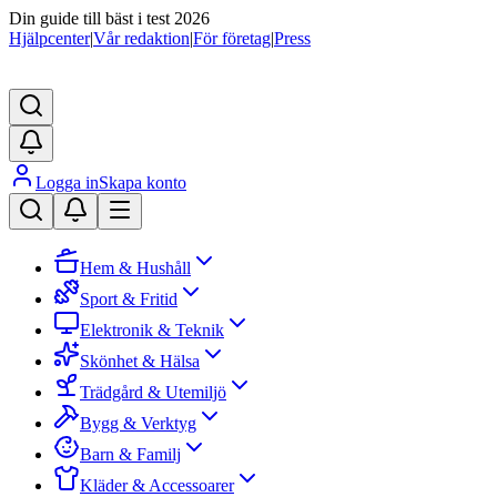
Din guide till bäst i test 2026
Hjälpcenter
|
Vår redaktion
|
För företag
|
Press
Logga in
Skapa konto
Hem & Hushåll
Sport & Fritid
Elektronik & Teknik
Skönhet & Hälsa
Trädgård & Utemiljö
Bygg & Verktyg
Barn & Familj
Kläder & Accessoarer