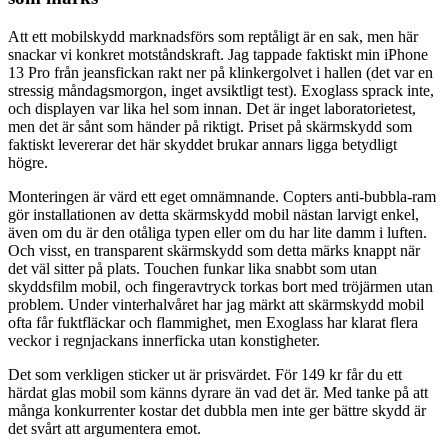
Att ett mobilskydd marknadsförs som reptåligt är en sak, men här
snackar vi konkret motståndskraft. Jag tappade faktiskt min iPhone
13 Pro från jeansfickan rakt ner på klinkergolvet i hallen (det var en
stressig måndagsmorgon, inget avsiktligt test). Exoglass sprack inte,
och displayen var lika hel som innan. Det är inget laboratorietest,
men det är sånt som händer på riktigt. Priset på skärmskydd som
faktiskt levererar det här skyddet brukar annars ligga betydligt
högre.
Monteringen är värd ett eget omnämnande. Copters anti-bubbla-ram
gör installationen av detta skärmskydd mobil nästan larvigt enkel,
även om du är den otåliga typen eller om du har lite damm i luften.
Och visst, en transparent skärmskydd som detta märks knappt när
det väl sitter på plats. Touchen funkar lika snabbt som utan
skyddsfilm mobil, och fingeravtryck torkas bort med tröjärmen utan
problem. Under vinterhalvåret har jag märkt att skärmskydd mobil
ofta får fuktfläckar och flammighet, men Exoglass har klarat flera
veckor i regnjackans innerficka utan konstigheter.
Det som verkligen sticker ut är prisvärdet. För 149 kr får du ett
härdat glas mobil som känns dyrare än vad det är. Med tanke på att
många konkurrenter kostar det dubbla men inte ger bättre skydd är
det svårt att argumentera emot.