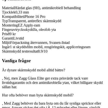
Material
Härdat glas (9H), antimikrobiell behandling
Tjocklek
0,33 mm
Kompatibilitet
iPhone 16 Pro
Typ
Transparent, antireflex skärmskydd
Montering
EZ Apply-ram
Fingeravtrycksskydd
Ja, oleofob yta
Pris
89 kr
Garanti
Livstid
Miljö
Förpackning återvunnen, Svanen-listad
Ingår
1 st skyddsfilm mobil, rengöringskit, appliceringsram
Skärmskydd testresultat
8.9/10
Vanliga frågor
Är dyrare skärmskydd mobil alltid bättre?
, Nej, men Zagg Glass Elite ger extra prisvärde tack vare
livstidsgarantin och den antimikrobiella ytan, vilket billigare skydd
sällan har.
Hur ofta behöver man byta skärmskydd mobil?
, Med Zagg behöver du bara byta om du får synliga sprickor eller
repor. Annars räcker det ofta i 8–12 månader eller längre, särskilt