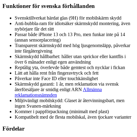
Funktioner för svenska förhållanden
Svensktillverkat härdat glas (9H) för mobilskärm skydd
Anti-bubbla-ram för idiot­säker skärmskydd montering, även
nybörjare får det rätt
Passar både iPhone 13 och 13 Pro, men funkar inte på 14
(annan sensorplacering)
Transparent skärmskydd med hög ljusgenomsläpp, påverkar
inte färgåtergivning
Skärmskydd hållbarhet: håller utan sprickor eller kantflis i
över 6 månader enligt egen användning
Reptålig yta, överlevde både gemtest och nycklar i fickan
Lätt att hålla rent från fingeravtryck och fett
Påverkar inte Face ID eller touchkänslighet
Skärmskydd garanti: 1 år, men reklamation via svensk
återförsäljare är smidig enligt ARN
Allmänna
reklamationsnämnden
Miljövänligt mobilskydd: Glaset är återvinningsbart, men
ingen Svanen-märkning
Kommer i pappförpackning (minimalt med plast)
Kompatibelt med de flesta mobilskal, även tjockare varianter
Fördelar