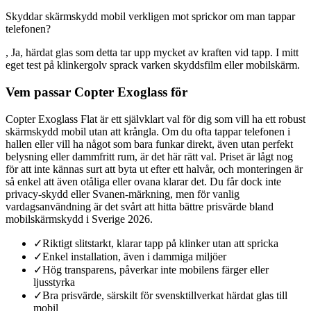
Skyddar skärmskydd mobil verkligen mot sprickor om man tappar
telefonen?
, Ja, härdat glas som detta tar upp mycket av kraften vid tapp. I mitt
eget test på klinkergolv sprack varken skyddsfilm eller mobilskärm.
Vem passar Copter Exoglass för
Copter Exoglass Flat är ett självklart val för dig som vill ha ett robust
skärmskydd mobil utan att krångla. Om du ofta tappar telefonen i
hallen eller vill ha något som bara funkar direkt, även utan perfekt
belysning eller dammfritt rum, är det här rätt val. Priset är lågt nog
för att inte kännas surt att byta ut efter ett halvår, och monteringen är
så enkel att även otåliga eller ovana klarar det. Du får dock inte
privacy-skydd eller Svanen-märkning, men för vanlig
vardagsanvändning är det svårt att hitta bättre prisvärde bland
mobilskärmskydd i Sverige 2026.
✓
Riktigt slitstarkt, klarar tapp på klinker utan att spricka
✓
Enkel installation, även i dammiga miljöer
✓
Hög transparens, påverkar inte mobilens färger eller
ljusstyrka
✓
Bra prisvärde, särskilt för svensktillverkat härdat glas till
mobil