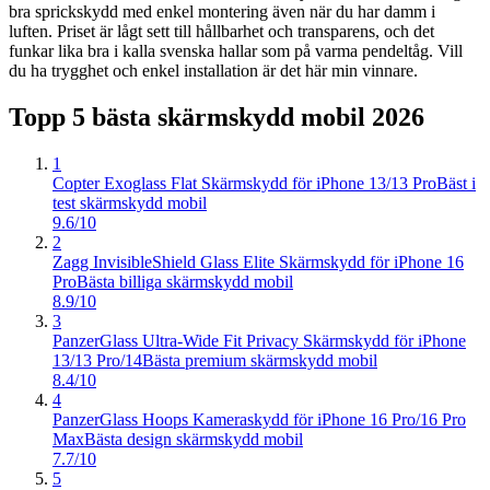
bra sprickskydd med enkel montering även när du har damm i
luften. Priset är lågt sett till hållbarhet och transparens, och det
funkar lika bra i kalla svenska hallar som på varma pendeltåg. Vill
du ha trygghet och enkel installation är det här min vinnare.
Topp 5 bästa
skärmskydd mobil
2026
1
Copter Exoglass Flat Skärmskydd för iPhone 13/13 Pro
Bäst i
test skärmskydd mobil
9.6/10
2
Zagg InvisibleShield Glass Elite Skärmskydd för iPhone 16
Pro
Bästa billiga skärmskydd mobil
8.9/10
3
PanzerGlass Ultra-Wide Fit Privacy Skärmskydd för iPhone
13/13 Pro/14
Bästa premium skärmskydd mobil
8.4/10
4
PanzerGlass Hoops Kameraskydd för iPhone 16 Pro/16 Pro
Max
Bästa design skärmskydd mobil
7.7/10
5