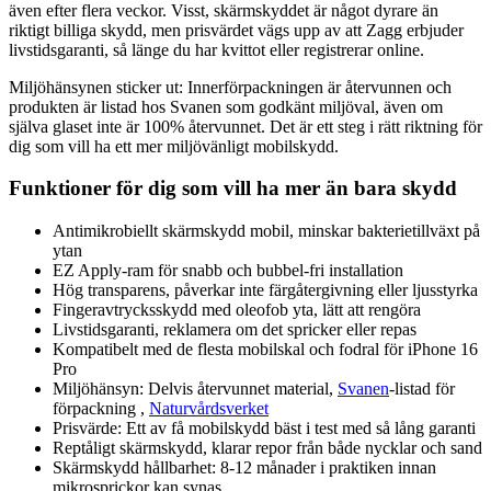
även efter flera veckor. Visst, skärmskyddet är något dyrare än
riktigt billiga skydd, men prisvärdet vägs upp av att Zagg erbjuder
livstidsgaranti, så länge du har kvittot eller registrerar online.
Miljöhänsynen sticker ut: Innerförpackningen är återvunnen och
produkten är listad hos Svanen som godkänt miljöval, även om
själva glaset inte är 100% återvunnet. Det är ett steg i rätt riktning för
dig som vill ha ett mer miljövänligt mobilskydd.
Funktioner för dig som vill ha mer än bara skydd
Antimikrobiellt skärmskydd mobil, minskar bakterietillväxt på
ytan
EZ Apply-ram för snabb och bubbel-fri installation
Hög transparens, påverkar inte färgåtergivning eller ljusstyrka
Fingeravtrycksskydd med oleofob yta, lätt att rengöra
Livstidsgaranti, reklamera om det spricker eller repas
Kompatibelt med de flesta mobilskal och fodral för iPhone 16
Pro
Miljöhänsyn: Delvis återvunnet material,
Svanen
-listad för
förpackning ,
Naturvårdsverket
Prisvärde: Ett av få mobilskydd bäst i test med så lång garanti
Reptåligt skärmskydd, klarar repor från både nycklar och sand
Skärmskydd hållbarhet: 8-12 månader i praktiken innan
mikrosprickor kan synas