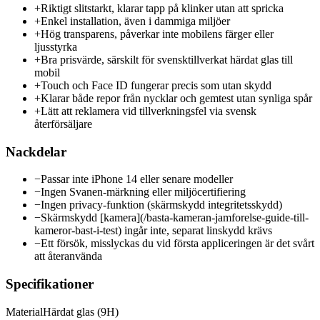
+
Riktigt slitstarkt, klarar tapp på klinker utan att spricka
+
Enkel installation, även i dammiga miljöer
+
Hög transparens, påverkar inte mobilens färger eller
ljusstyrka
+
Bra prisvärde, särskilt för svensktillverkat härdat glas till
mobil
+
Touch och Face ID fungerar precis som utan skydd
+
Klarar både repor från nycklar och gemtest utan synliga spår
+
Lätt att reklamera vid tillverkningsfel via svensk
återförsäljare
Nackdelar
−
Passar inte iPhone 14 eller senare modeller
−
Ingen Svanen-märkning eller miljöcertifiering
−
Ingen privacy-funktion (skärmskydd integritetsskydd)
−
Skärmskydd [kamera](/basta-kameran-jamforelse-guide-till-
kameror-bast-i-test) ingår inte, separat linskydd krävs
−
Ett försök, misslyckas du vid första appliceringen är det svårt
att återanvända
Specifikationer
Material
Härdat glas (9H)