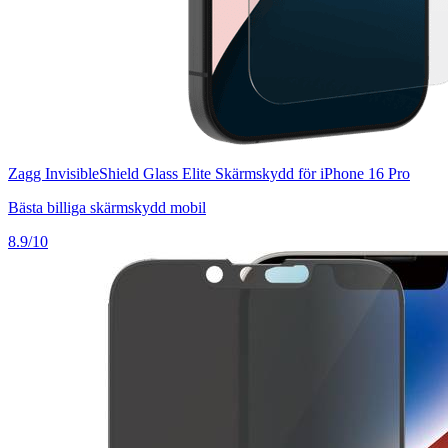
Zagg InvisibleShield Glass Elite Skärmskydd för iPhone 16 Pro
Bästa billiga skärmskydd mobil
8.9/10