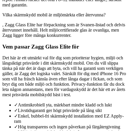
med garantin.
Vilka skärmskydd mobil är miljömärkta eller återvunna?
, Zagg Glass Elite har förpackning som är Svanen-listad och delvis
återvunnet innehåll. Helt miljöcertifierade glas är ovanliga, men
Zagg ligger före många konkurrenter.
Vem passar Zagg Glass Elite för
Det här är ett utmärkt val för dig som prioriterar hygien, miljö och
långsiktigt prisvärde i ditt skärmskydd mobil. Om du vill slippa
tänka på när det är dags att byta, och vill ha garanti som verkligen
gäller, är Zagg det logiska valet. Särskilt för dig med iPhone 16 Pro
som vill ha fräsch känsla även efter långa dagar i fickan, och som
bryr dig om både miljö och funktion. Privacy-funktion får du dock
leta någon annanstans, men för vardagsskydd är det här ett av årets
mest prisvärda mobilskydd bäst i test.
✓
Antimikrobiell yta, märkbart mindre kladd och lukt
✓
Livstidsgaranti ger högt prisvärde på lång sikt
✓
Enkel, bubbel-fri skärmskydd installation med EZ Apply-
ram
✓
Hög transparens och ingen påverkan på färgåtergivning