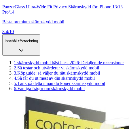
PanzerGlass Ultra-Wide Fit Privacy Skärmskydd för iPhone 13/13
Pro/14
Bästa premium skärmskydd mobil
8.4/10
Innehållsförteckning
1
.
skärmskydd mobil bäst i test 2026: Detaljerade recensioner
2
.
Så testar och utvärderar vi skärmskydd mobil
3
.
Köpguide: så väljer du rätt skärmskydd mobil
4
.
Så får du ut mest av din skärmskydd mobil
5
.
Tänk på detta innan du köper skärmskydd mobil
6
.
Vanliga frågor om skärmskydd mobil