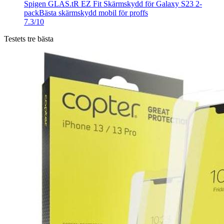
Spigen GLAS.tR EZ Fit Skärmskydd för Galaxy S23 2-
pack
Bästa skärmskydd mobil för proffs
7.3/10
Testets tre bästa