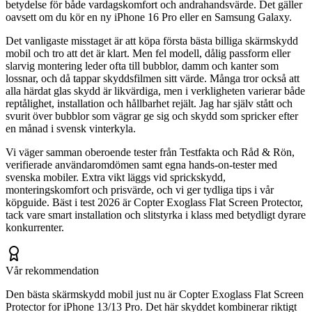
betydelse för både vardagskomfort och andrahandsvärde. Det gäller
oavsett om du kör en ny iPhone 16 Pro eller en Samsung Galaxy.
Det vanligaste misstaget är att köpa första bästa billiga skärmskydd
mobil och tro att det är klart. Men fel modell, dålig passform eller
slarvig montering leder ofta till bubblor, damm och kanter som
lossnar, och då tappar skyddsfilmen sitt värde. Många tror också att
alla härdat glas skydd är likvärdiga, men i verkligheten varierar både
reptålighet, installation och hållbarhet rejält. Jag har själv stått och
svurit över bubblor som vägrar ge sig och skydd som spricker efter
en månad i svensk vinterkyla.
Vi väger samman oberoende tester från Testfakta och Råd & Rön,
verifierade användaromdömen samt egna hands-on-tester med
svenska mobiler. Extra vikt läggs vid sprickskydd,
monteringskomfort och prisvärde, och vi ger tydliga tips i vår
köpguide. Bäst i test 2026 är Copter Exoglass Flat Screen Protector,
tack vare smart installation och slitstyrka i klass med betydligt dyrare
konkurrenter.
Vår rekommendation
Den bästa skärmskydd mobil just nu är Copter Exoglass Flat Screen
Protector for iPhone 13/13 Pro. Det här skyddet kombinerar riktigt