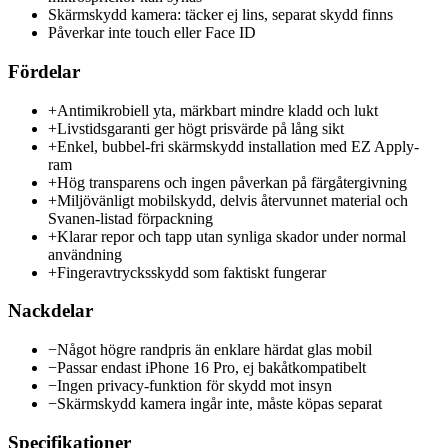
Skärmskydd kamera: täcker ej lins, separat skydd finns
Påverkar inte touch eller Face ID
Fördelar
+
Antimikrobiell yta, märkbart mindre kladd och lukt
+
Livstidsgaranti ger högt prisvärde på lång sikt
+
Enkel, bubbel-fri skärmskydd installation med EZ Apply-
ram
+
Hög transparens och ingen påverkan på färgåtergivning
+
Miljövänligt mobilskydd, delvis återvunnet material och
Svanen-listad förpackning
+
Klarar repor och tapp utan synliga skador under normal
användning
+
Fingeravtrycksskydd som faktiskt fungerar
Nackdelar
−
Något högre randpris än enklare härdat glas mobil
−
Passar endast iPhone 16 Pro, ej bakåtkompatibelt
−
Ingen privacy-funktion för skydd mot insyn
−
Skärmskydd kamera ingår inte, måste köpas separat
Specifikationer