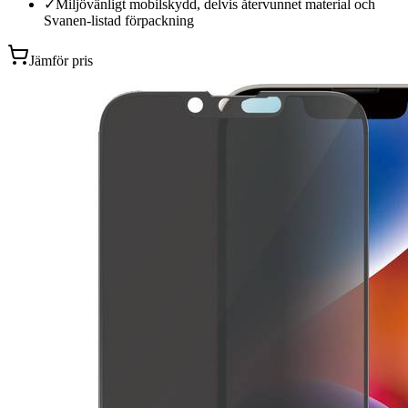
✓
Miljövänligt mobilskydd, delvis återvunnet material och
Svanen-listad förpackning
Jämför pris