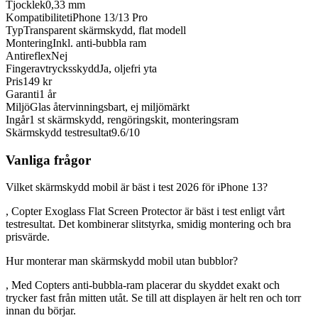
Tjocklek
0,33 mm
Kompatibilitet
iPhone 13/13 Pro
Typ
Transparent skärmskydd, flat modell
Montering
Inkl. anti-bubbla ram
Antireflex
Nej
Fingeravtrycksskydd
Ja, oljefri yta
Pris
149 kr
Garanti
1 år
Miljö
Glas återvinningsbart, ej miljömärkt
Ingår
1 st skärmskydd, rengöringskit, monteringsram
Skärmskydd testresultat
9.6/10
Vanliga frågor
Vilket skärmskydd mobil är bäst i test 2026 för iPhone 13?
, Copter Exoglass Flat Screen Protector är bäst i test enligt vårt
testresultat. Det kombinerar slitstyrka, smidig montering och bra
prisvärde.
Hur monterar man skärmskydd mobil utan bubblor?
, Med Copters anti-bubbla-ram placerar du skyddet exakt och
trycker fast från mitten utåt. Se till att displayen är helt ren och torr
innan du börjar.