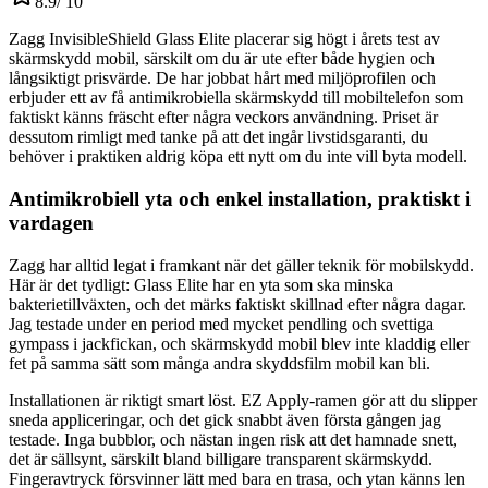
8.9
/ 10
Zagg InvisibleShield Glass Elite placerar sig högt i årets test av
skärmskydd mobil, särskilt om du är ute efter både hygien och
långsiktigt prisvärde. De har jobbat hårt med miljöprofilen och
erbjuder ett av få antimikrobiella skärmskydd till mobiltelefon som
faktiskt känns fräscht efter några veckors användning. Priset är
dessutom rimligt med tanke på att det ingår livstidsgaranti, du
behöver i praktiken aldrig köpa ett nytt om du inte vill byta modell.
Antimikrobiell yta och enkel installation, praktiskt i
vardagen
Zagg har alltid legat i framkant när det gäller teknik för mobilskydd.
Här är det tydligt: Glass Elite har en yta som ska minska
bakterietillväxten, och det märks faktiskt skillnad efter några dagar.
Jag testade under en period med mycket pendling och svettiga
gympass i jackfickan, och skärmskydd mobil blev inte kladdig eller
fet på samma sätt som många andra skyddsfilm mobil kan bli.
Installationen är riktigt smart löst. EZ Apply-ramen gör att du slipper
sneda appliceringar, och det gick snabbt även första gången jag
testade. Inga bubblor, och nästan ingen risk att det hamnade snett,
det är sällsynt, särskilt bland billigare transparent skärmskydd.
Fingeravtryck försvinner lätt med bara en trasa, och ytan känns len