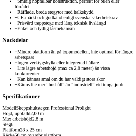
+
Smidig hopfällbar konstruktion, perfekt för bilen eller
förrådet
+
Räfflade, breda stegytor med halkskydd
+
CE-märkt och godkänd enligt svenska säkerhetskrav
+
Prisvärd trappstege med lång teknisk livslängd
+
Enkel och tydlig låsmekanism
Nackdelar
−
Mindre plattform än på toppmodellen, inte optimal för längre
arbetspass
−
Ingen verktygshylla eller integrerad hållare
−
Lite lägre arbetshöjd (max ca 2,8 meter) än vissa
konkurrenter
−
Kan kännas smal om du har väldigt stora skor
−
Känns lite mer “hushåll” än “industriell” vid tunga jobb
Specifikationer
Modell
Skeppshultstegen Professional Prolight
Höjd, uppfälld
2,00 m
Max arbetshöjd
2,8 m
Steg
6
Plattform
28 x 25 cm
Räcke
50 cm ovanför plattform