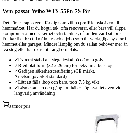
Vem passar Wibe WTS 55Pn-7S för
Det här är trappstegen för dig som vill ha proffskänsla även till
hemmafixet. Har du högt i tak, ofta renoverar, eller bara vill slippa
kompromissa med säkerhet och stabilitet, då är den värd sitt pris.
Funkar lika bra till målning och eljobb som till vardagliga sysslor i
hemmet eller garaget. Mindre lämplig om du sällan behöver mer än
två steg eller har extremt trångt om plats.
✓
Extremt stabil alu stege testad på ojämna golv
✓
Bred plattform (32 x 26 cm) för bekväm arbetshöjd
✓
Gedigen säkerhetscertifiering (CE-märkt,
Arbetsmiljöverket-standard)
✓
Lätt att fälla ihop och bära, trots 7,5 kg vikt
✓
Låsmekanism och gångjärn håller hög kvalitet även vid
långvarig användning
Jämför pris