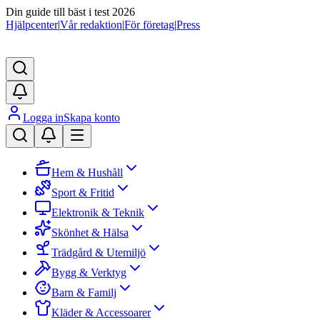
Din guide till bäst i test 2026
Hjälpcenter
|
Vår redaktion
|
För företag
|
Press
Logga in
Skapa konto
Hem & Hushåll
Sport & Fritid
Elektronik & Teknik
Skönhet & Hälsa
Trädgård & Utemiljö
Bygg & Verktyg
Barn & Familj
Kläder & Accessoarer