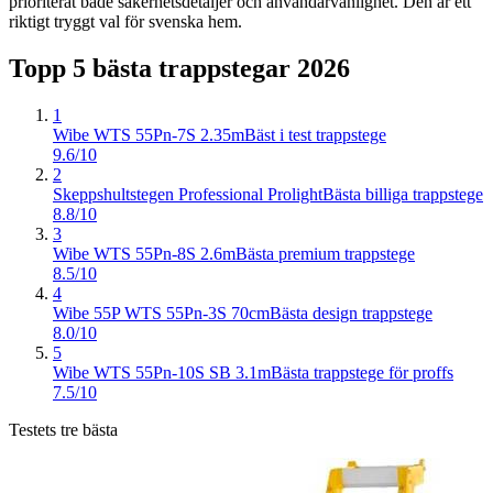
prioriterat både säkerhetsdetaljer och användarvänlighet. Den är ett
riktigt tryggt val för svenska hem.
Topp 5 bästa
trappstegar
2026
1
Wibe WTS 55Pn-7S 2.35m
Bäst i test trappstege
9.6/10
2
Skeppshultstegen Professional Prolight
Bästa billiga trappstege
8.8/10
3
Wibe WTS 55Pn-8S 2.6m
Bästa premium trappstege
8.5/10
4
Wibe 55P WTS 55Pn-3S 70cm
Bästa design trappstege
8.0/10
5
Wibe WTS 55Pn-10S SB 3.1m
Bästa trappstege för proffs
7.5/10
Testets tre bästa