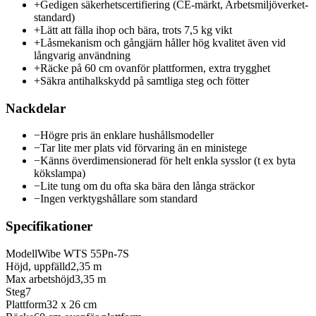
+
Gedigen säkerhetscertifiering (CE-märkt, Arbetsmiljöverket-
standard)
+
Lätt att fälla ihop och bära, trots 7,5 kg vikt
+
Låsmekanism och gångjärn håller hög kvalitet även vid
långvarig användning
+
Räcke på 60 cm ovanför plattformen, extra trygghet
+
Säkra antihalkskydd på samtliga steg och fötter
Nackdelar
−
Högre pris än enklare hushållsmodeller
−
Tar lite mer plats vid förvaring än en ministege
−
Känns överdimensionerad för helt enkla sysslor (t ex byta
kökslampa)
−
Lite tung om du ofta ska bära den långa sträckor
−
Ingen verktygshållare som standard
Specifikationer
Modell
Wibe WTS 55Pn-7S
Höjd, uppfälld
2,35 m
Max arbetshöjd
3,35 m
Steg
7
Plattform
32 x 26 cm