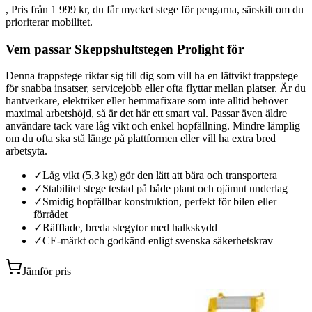
, Pris från 1 999 kr, du får mycket stege för pengarna, särskilt om du
prioriterar mobilitet.
Vem passar Skeppshultstegen Prolight för
Denna trappstege riktar sig till dig som vill ha en lättvikt trappstege
för snabba insatser, servicejobb eller ofta flyttar mellan platser. Är du
hantverkare, elektriker eller hemmafixare som inte alltid behöver
maximal arbetshöjd, så är det här ett smart val. Passar även äldre
användare tack vare låg vikt och enkel hopfällning. Mindre lämplig
om du ofta ska stå länge på plattformen eller vill ha extra bred
arbetsyta.
✓
Låg vikt (5,3 kg) gör den lätt att bära och transportera
✓
Stabilitet stege testad på både plant och ojämnt underlag
✓
Smidig hopfällbar konstruktion, perfekt för bilen eller
förrådet
✓
Räfflade, breda stegytor med halkskydd
✓
CE-märkt och godkänd enligt svenska säkerhetskrav
Jämför pris