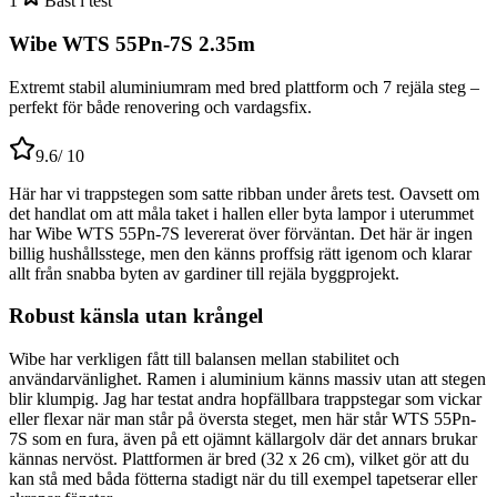
1
Bäst i test
Wibe WTS 55Pn-7S 2.35m
Extremt stabil aluminiumram med bred plattform och 7 rejäla steg –
perfekt för både renovering och vardagsfix.
9.6
/ 10
Här har vi trappstegen som satte ribban under årets test. Oavsett om
det handlat om att måla taket i hallen eller byta lampor i uterummet
har Wibe WTS 55Pn-7S levererat över förväntan. Det här är ingen
billig hushållsstege, men den känns proffsig rätt igenom och klarar
allt från snabba byten av gardiner till rejäla byggprojekt.
Robust känsla utan krångel
Wibe har verkligen fått till balansen mellan stabilitet och
användarvänlighet. Ramen i aluminium känns massiv utan att stegen
blir klumpig. Jag har testat andra hopfällbara trappstegar som vickar
eller flexar när man står på översta steget, men här står WTS 55Pn-
7S som en fura, även på ett ojämnt källargolv där det annars brukar
kännas nervöst. Plattformen är bred (32 x 26 cm), vilket gör att du
kan stå med båda fötterna stadigt när du till exempel tapetserar eller