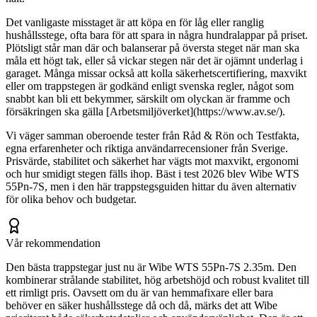
Det vanligaste misstaget är att köpa en för låg eller ranglig
hushållsstege, ofta bara för att spara in några hundralappar på priset.
Plötsligt står man där och balanserar på översta steget när man ska
måla ett högt tak, eller så vickar stegen när det är ojämnt underlag i
garaget. Många missar också att kolla säkerhetscertifiering, maxvikt
eller om trappstegen är godkänd enligt svenska regler, något som
snabbt kan bli ett bekymmer, särskilt om olyckan är framme och
försäkringen ska gälla [Arbetsmiljöverket](https://www.av.se/).
Vi väger samman oberoende tester från Råd & Rön och Testfakta,
egna erfarenheter och riktiga användarrecensioner från Sverige.
Prisvärde, stabilitet och säkerhet har vägts mot maxvikt, ergonomi
och hur smidigt stegen fälls ihop. Bäst i test 2026 blev Wibe WTS
55Pn-7S, men i den här trappstegsguiden hittar du även alternativ
för olika behov och budgetar.
Vår rekommendation
Den bästa trappstegar just nu är Wibe WTS 55Pn-7S 2.35m. Den
kombinerar strålande stabilitet, hög arbetshöjd och robust kvalitet till
ett rimligt pris. Oavsett om du är van hemmafixare eller bara
behöver en säker hushållsstege då och då, märks det att Wibe