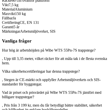
Räcke
60 cm ovanför plattform
Vikt
7,5 kg
Material
Aluminium
Maxvikt
150 kg
Fällbar
Ja
Certifiering
CE, EN 131
Garanti
5 år
Märkningar
Arbetsmiljöverket, SIS
Vanliga frågor
Hur hög är arbetshöjden på Wibe WTS 55Pn-7S trappstege?
, Upp till 3,35 meter, vilket räcker för att måla tak i de flesta svenska
hem.
Vilka säkerhetscertifieringar har denna trappstege?
, Stegen är CE-märkt och uppfyller Arbetsmiljöverkets och SIS-
standarder för byggstegar.
Vad är priset och prisvärdet på Wibe WTS 55Pn-7S jämfört med
billigare trappstegar?
, Pris från 3 199 kr, men du får betydligt bättre stabilitet, säkerhet
och hållbarhet än enklare hushållsmodeller.