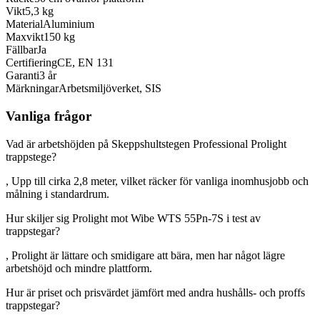
Vikt
5,3 kg
Material
Aluminium
Maxvikt
150 kg
Fällbar
Ja
Certifiering
CE, EN 131
Garanti
3 år
Märkningar
Arbetsmiljöverket, SIS
Vanliga frågor
Vad är arbetshöjden på Skeppshultstegen Professional Prolight
trappstege?
, Upp till cirka 2,8 meter, vilket räcker för vanliga inomhusjobb och
målning i standardrum.
Hur skiljer sig Prolight mot Wibe WTS 55Pn-7S i test av
trappstegar?
, Prolight är lättare och smidigare att bära, men har något lägre
arbetshöjd och mindre plattform.
Hur är priset och prisvärdet jämfört med andra hushålls- och proffs
trappstegar?