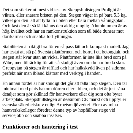
Det som sticker ut mest vid test av Skeppshultstegen Prolight är
vikten, eller snarare bristen på den. Stegen väger in på bara 5,3 kg,
vilket gör den lätt att lyfta in i bilen eller bära mellan våningsplan.
Och fast den är så lätt känns den aldrig ranglig. Aluminiumen är av
hög kvalitet och har en ramkonstruktion som tål både dunsar mot
dörrkarmar och snabba förflyttningar.
Stabiliteten är riktigt bra för en så pass lätt och kompakt modell. Jag
har testat att stå på översta plattformen och borra i ett betongtak, och
stegen står kvar utan att vicka. Plattformen är inte lika bred som på
Wibe, men tillräcklig för att stå stadigt även om du har breda skor.
Greppytan på stegen är räfflad och har halkskydd även på sidorna,
perfekt när man ibland klättrar med verktyg i handen.
En annan fördel är hur smidigt det går att fälla ihop stegen. Den tar
minimalt med plats bakom dörren eller i bilen, och det är just såna
detaljer som gör skillnad för hantverkare eller dig som ofta byter
arbetsplats. Skeppshultstegen är dessutom CE-märkt och uppfyller
svenska säkerhetskrav enligt Arbetsmiljöverket. Flera av mina
hantverkskollegor föredrar denna typ av hopfällbar stege vid
servicejobb och snabba insatser.
Funktioner och hantering i test