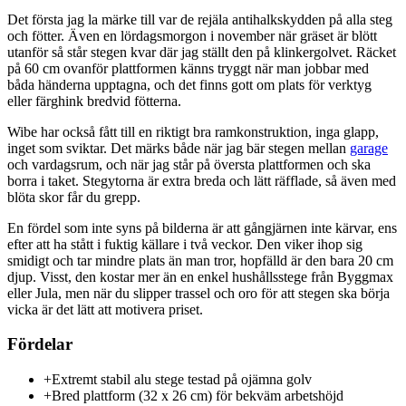
Det första jag la märke till var de rejäla antihalkskydden på alla steg
och fötter. Även en lördagsmorgon i november när gräset är blött
utanför så står stegen kvar där jag ställt den på klinkergolvet. Räcket
på 60 cm ovanför plattformen känns tryggt när man jobbar med
båda händerna upptagna, och det finns gott om plats för verktyg
eller färghink bredvid fötterna.
Wibe har också fått till en riktigt bra ramkonstruktion, inga glapp,
inget som sviktar. Det märks både när jag bär stegen mellan
garage
och vardagsrum, och när jag står på översta plattformen och ska
borra i taket. Stegytorna är extra breda och lätt räfflade, så även med
blöta skor får du grepp.
En fördel som inte syns på bilderna är att gångjärnen inte kärvar, ens
efter att ha stått i fuktig källare i två veckor. Den viker ihop sig
smidigt och tar mindre plats än man tror, hopfälld är den bara 20 cm
djup. Visst, den kostar mer än en enkel hushållsstege från Byggmax
eller Jula, men när du slipper trassel och oro för att stegen ska börja
vicka är det lätt att motivera priset.
Fördelar
+
Extremt stabil alu stege testad på ojämna golv
+
Bred plattform (32 x 26 cm) för bekväm arbetshöjd