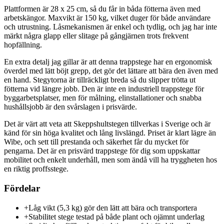
Plattformen är 28 x 25 cm, så du får in båda fötterna även med
arbetskängor. Maxvikt är 150 kg, vilket duger för både användare
och utrustning. Låsmekanismen är enkel och tydlig, och jag har inte
märkt några glapp eller slitage på gångjärnen trots frekvent
hopfällning.
En extra detalj jag gillar är att denna trappstege har en ergonomisk
överdel med lätt böjt grepp, det gör det lättare att bära den även med
en hand. Stegytorna är tillräckligt breda så du slipper trötta ut
fötterna vid längre jobb. Den är inte en industriell trappstege för
byggarbetsplatser, men för målning, elinstallationer och snabba
hushållsjobb är den svårslagen i prisvärde.
Det är värt att veta att Skeppshultstegen tillverkas i Sverige och är
känd för sin höga kvalitet och lång livslängd. Priset är klart lägre än
Wibe, och sett till prestanda och säkerhet får du mycket för
pengarna. Det är en prisvärd trappstege för dig som uppskattar
mobilitet och enkelt underhåll, men som ändå vill ha tryggheten hos
en riktig proffsstege.
Fördelar
+
Låg vikt (5,3 kg) gör den lätt att bära och transportera
+
Stabilitet stege testad på både plant och ojämnt underlag