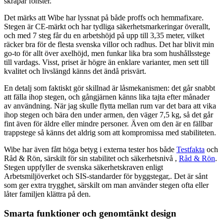
skrapar fönster.
Det märks att Wibe har lyssnat på både proffs och hemmafixare.
Stegen är CE-märkt och har tydliga säkerhetsmarkeringar överallt,
och med 7 steg får du en arbetshöjd på upp till 3,35 meter, vilket
räcker bra för de flesta svenska villor och radhus. Det har blivit min
go-to för allt över axelhöjd, men funkar lika bra som hushållsstege
till vardags. Visst, priset är högre än enklare varianter, men sett till
kvalitet och livslängd känns det ändå prisvärt.
En detalj som faktiskt gör skillnad är låsmekanismen: det går snabbt
att fälla ihop stegen, och gångjärnen känns lika tajta efter månader
av användning. När jag skulle flytta mellan rum var det bara att vika
ihop stegen och bära den under armen, den väger 7,5 kg, så det går
fint även för äldre eller mindre personer. Även om den är en fällbar
trappstege så känns det aldrig som att kompromissa med stabiliteten.
Wibe har även fått höga betyg i externa tester hos både
Testfakta
och
Råd & Rön, särskilt för sin stabilitet och säkerhetsnivå ,
Råd & Rön
.
Stegen uppfyller de svenska säkerhetskraven enligt
Arbetsmiljöverket och SIS-standarder för byggstegar,. Det är sånt
som ger extra trygghet, särskilt om man använder stegen ofta eller
låter familjen klättra på den.
Smarta funktioner och genomtänkt design