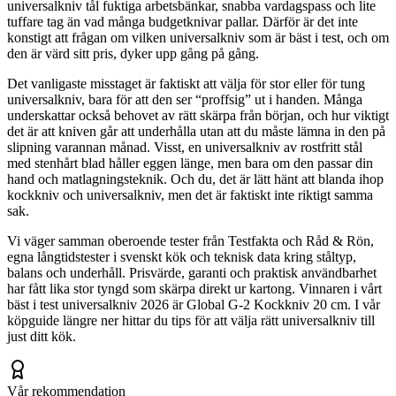
universalkniv tål fuktiga arbetsbänkar, snabba vardagspass och lite
tuffare tag än vad många budgetknivar pallar. Därför är det inte
konstigt att frågan om vilken universalkniv som är bäst i test, och om
den är värd sitt pris, dyker upp gång på gång.
Det vanligaste misstaget är faktiskt att välja för stor eller för tung
universalkniv, bara för att den ser “proffsig” ut i handen. Många
underskattar också behovet av rätt skärpa från början, och hur viktigt
det är att kniven går att underhålla utan att du måste lämna in den på
slipning varannan månad. Visst, en universalkniv av rostfritt stål
med stenhårt blad håller eggen länge, men bara om den passar din
hand och matlagningsteknik. Och du, det är lätt hänt att blanda ihop
kockkniv och universalkniv, men det är faktiskt inte riktigt samma
sak.
Vi väger samman oberoende tester från Testfakta och Råd & Rön,
egna långtidstester i svenskt kök och teknisk data kring ståltyp,
balans och underhåll. Prisvärde, garanti och praktisk användbarhet
har fått lika stor tyngd som skärpa direkt ur kartong. Vinnaren i vårt
bäst i test universalkniv 2026 är Global G-2 Kockkniv 20 cm. I vår
köpguide längre ner hittar du tips för att välja rätt universalkniv till
just ditt kök.
Vår rekommendation