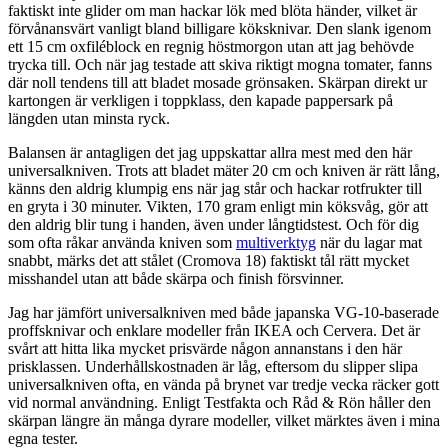
faktiskt inte glider om man hackar lök med blöta händer, vilket är
förvånansvärt vanligt bland billigare köksknivar. Den slank igenom
ett 15 cm oxfiléblock en regnig höstmorgon utan att jag behövde
trycka till. Och när jag testade att skiva riktigt mogna tomater, fanns
där noll tendens till att bladet mosade grönsaken. Skärpan direkt ur
kartongen är verkligen i toppklass, den kapade pappersark på
längden utan minsta ryck.
Balansen är antagligen det jag uppskattar allra mest med den här
universalkniven. Trots att bladet mäter 20 cm och kniven är rätt lång,
känns den aldrig klumpig ens när jag står och hackar rotfrukter till
en gryta i 30 minuter. Vikten, 170 gram enligt min köksvåg, gör att
den aldrig blir tung i handen, även under långtidstest. Och för dig
som ofta råkar använda kniven som
multiverktyg
när du lagar mat
snabbt, märks det att stålet (Cromova 18) faktiskt tål rätt mycket
misshandel utan att både skärpa och finish försvinner.
Jag har jämfört universalkniven med både japanska VG-10-baserade
proffsknivar och enklare modeller från IKEA och Cervera. Det är
svårt att hitta lika mycket prisvärde någon annanstans i den här
prisklassen. Underhållskostnaden är låg, eftersom du slipper slipa
universalkniven ofta, en vända på brynet var tredje vecka räcker gott
vid normal användning. Enligt Testfakta och Råd & Rön håller den
skärpan längre än många dyrare modeller, vilket märktes även i mina
egna tester.