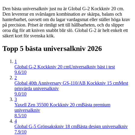
Den bästa universalkniv just nu är Global G-2 Kockkniv 20 cm.
Den levererar en svårslagen kombination av skärpa, balans och
hanterbarhet, oavsett om du lagar vardagsmat eller ställer höga krav
på precision. Priset är rimligt sett till hållbarheten, och du slipper
oroa dig för att kniven snabbt blir slö. Global G-2 är helt enkelt ett
säkert kort för svenska kök.
Topp 5 bästa
universalkniv
2026
1
Global G-2 Kockkniv 20 cm
Universalkniv bäst i test
9.6/10
2
Global 40th Anniversary GS-110/AB Kockkniv 15 cm
Mest
prisvärda universalkniv
9.0/10
3
Yaxell Zen 35500 Kockkniv 20 cm
Bästa premium
universalkniv
8.5/10
4
Global G-5 Grönsakskniv 18 cm
Bästa design universalkniv
7.9/10