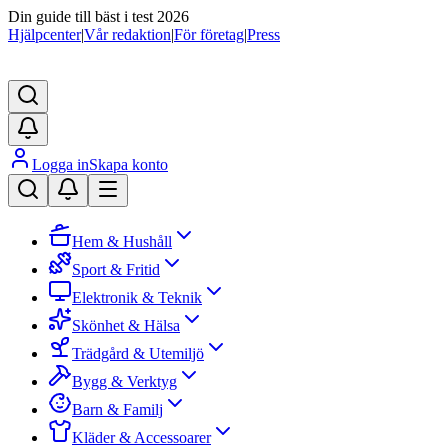
Din guide till bäst i test 2026
Hjälpcenter
|
Vår redaktion
|
För företag
|
Press
Logga in
Skapa konto
Hem & Hushåll
Sport & Fritid
Elektronik & Teknik
Skönhet & Hälsa
Trädgård & Utemiljö
Bygg & Verktyg
Barn & Familj
Kläder & Accessoarer