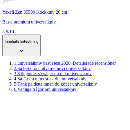
Yaxell Zen 35500 Kockkniv 20 cm
Bästa premium universalkniv
8.5/10
Innehållsförteckning
1
.
universalkniv bäst i test 2026: Detaljerade recensioner
2
.
Så testar och utvärderar vi universalkniv
3
.
Köpguide: så väljer du rätt universalkniv
4
.
Så får du ut mest av din universalkniv
5
.
Tänk på detta innan du köper universalkniv
6
.
Vanliga frågor om universalkniv