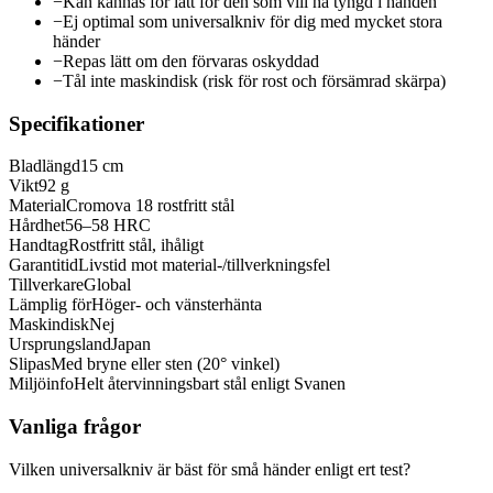
−
Kan kännas för lätt för den som vill ha tyngd i handen
−
Ej optimal som universalkniv för dig med mycket stora
händer
−
Repas lätt om den förvaras oskyddad
−
Tål inte maskindisk (risk för rost och försämrad skärpa)
Specifikationer
Bladlängd
15 cm
Vikt
92 g
Material
Cromova 18 rostfritt stål
Hårdhet
56–58 HRC
Handtag
Rostfritt stål, ihåligt
Garantitid
Livstid mot material-/tillverkningsfel
Tillverkare
Global
Lämplig för
Höger- och vänsterhänta
Maskindisk
Nej
Ursprungsland
Japan
Slipas
Med bryne eller sten (20° vinkel)
Miljöinfo
Helt återvinningsbart stål enligt Svanen
Vanliga frågor
Vilken universalkniv är bäst för små händer enligt ert test?