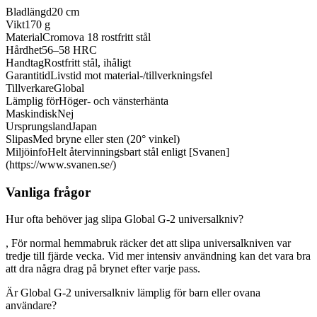
Bladlängd
20 cm
Vikt
170 g
Material
Cromova 18 rostfritt stål
Hårdhet
56–58 HRC
Handtag
Rostfritt stål, ihåligt
Garantitid
Livstid mot material-/tillverkningsfel
Tillverkare
Global
Lämplig för
Höger- och vänsterhänta
Maskindisk
Nej
Ursprungsland
Japan
Slipas
Med bryne eller sten (20° vinkel)
Miljöinfo
Helt återvinningsbart stål enligt [Svanen]
(https://www.svanen.se/)
Vanliga frågor
Hur ofta behöver jag slipa Global G-2 universalkniv?
, För normal hemmabruk räcker det att slipa universalkniven var
tredje till fjärde vecka. Vid mer intensiv användning kan det vara bra
att dra några drag på brynet efter varje pass.
Är Global G-2 universalkniv lämplig för barn eller ovana
användare?