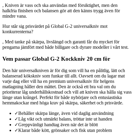
, Kniven är vass och ska användas med försiktighet, men den
halkfria finishen och balansen gör att den känns trygg även för
mindre vana.
Hur står sig prisvärdet på Global G-2 universalkniv mot
konkurrenterna?
, Med tanke på skärpa, livslängd och garanti får du mycket för
pengarna jämfört med både billigare och dyrare modeller i vårt test.
Vem passar Global G-2 Kockkniv 20 cm för
Den här universalkniven är för dig som vill ha en pålitlig, lätt och
balanserad kökskniv som funkar till allt. Oavsett om du lagar mat
varje dag eller vill ha en premium universalkniv för helgens
matlagning håller den måttet. Den är också ett bra val om du
prioriterar låg underhållskostnad och vill att kniven ska hålla sig vass
länge utan krångel. Perfekt för både nybörjare och entusiastiska
hemmakockar med höga krav på skärpa, säkerhet och prisvärde.
✓
Behåller skärpa länge, även vid daglig användning
✓
Låg vikt och utmärkt balans, tröttar inte ut handen
✓
Greppvänligt handtag även när det är blött
✓
Klarar både kött, grönsaker och fisk utan problem