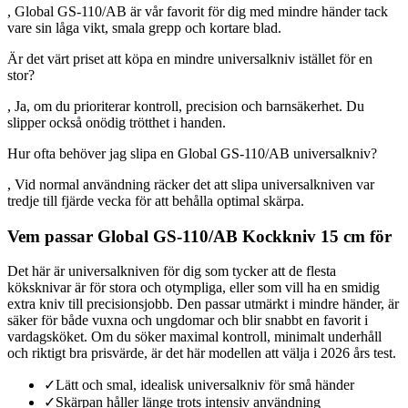
, Global GS-110/AB är vår favorit för dig med mindre händer tack
vare sin låga vikt, smala grepp och kortare blad.
Är det värt priset att köpa en mindre universalkniv istället för en
stor?
, Ja, om du prioriterar kontroll, precision och barnsäkerhet. Du
slipper också onödig trötthet i handen.
Hur ofta behöver jag slipa en Global GS-110/AB universalkniv?
, Vid normal användning räcker det att slipa universalkniven var
tredje till fjärde vecka för att behålla optimal skärpa.
Vem passar Global GS-110/AB Kockkniv 15 cm för
Det här är universalkniven för dig som tycker att de flesta
köksknivar är för stora och otympliga, eller som vill ha en smidig
extra kniv till precisionsjobb. Den passar utmärkt i mindre händer, är
säker för både vuxna och ungdomar och blir snabbt en favorit i
vardagsköket. Om du söker maximal kontroll, minimalt underhåll
och riktigt bra prisvärde, är det här modellen att välja i 2026 års test.
✓
Lätt och smal, idealisk universalkniv för små händer
✓
Skärpan håller länge trots intensiv användning