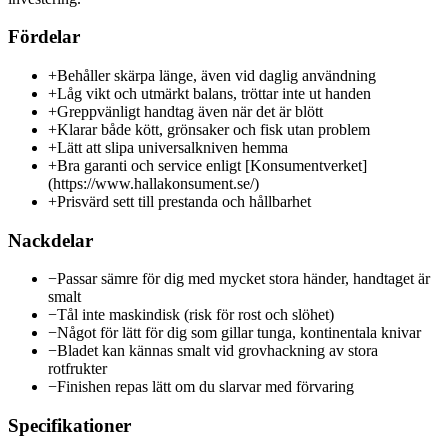
Fördelar
+
Behåller skärpa länge, även vid daglig användning
+
Låg vikt och utmärkt balans, tröttar inte ut handen
+
Greppvänligt handtag även när det är blött
+
Klarar både kött, grönsaker och fisk utan problem
+
Lätt att slipa universalkniven hemma
+
Bra garanti och service enligt [Konsumentverket]
(https://www.hallakonsument.se/)
+
Prisvärd sett till prestanda och hållbarhet
Nackdelar
−
Passar sämre för dig med mycket stora händer, handtaget är
smalt
−
Tål inte maskindisk (risk för rost och slöhet)
−
Något för lätt för dig som gillar tunga, kontinentala knivar
−
Bladet kan kännas smalt vid grovhackning av stora
rotfrukter
−
Finishen repas lätt om du slarvar med förvaring
Specifikationer