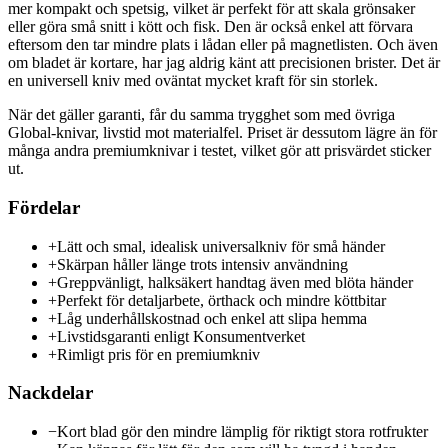
mer kompakt och spetsig, vilket är perfekt för att skala grönsaker
eller göra små snitt i kött och fisk. Den är också enkel att förvara
eftersom den tar mindre plats i lådan eller på magnetlisten. Och även
om bladet är kortare, har jag aldrig känt att precisionen brister. Det är
en universell kniv med oväntat mycket kraft för sin storlek.
När det gäller garanti, får du samma trygghet som med övriga
Global-knivar, livstid mot materialfel. Priset är dessutom lägre än för
många andra premiumknivar i testet, vilket gör att prisvärdet sticker
ut.
Fördelar
+
Lätt och smal, idealisk universalkniv för små händer
+
Skärpan håller länge trots intensiv användning
+
Greppvänligt, halksäkert handtag även med blöta händer
+
Perfekt för detaljarbete, örthack och mindre köttbitar
+
Låg underhållskostnad och enkel att slipa hemma
+
Livstidsgaranti enligt Konsumentverket
+
Rimligt pris för en premiumkniv
Nackdelar
−
Kort blad gör den mindre lämplig för riktigt stora rotfrukter