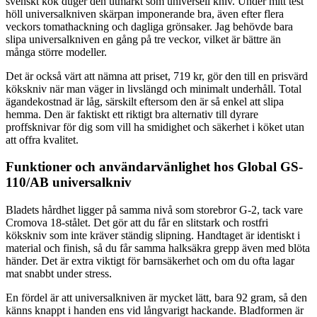
svenskt kök duger den utmärkt som universell kniv. Under mitt test
höll universalkniven skärpan imponerande bra, även efter flera
veckors tomathackning och dagliga grönsaker. Jag behövde bara
slipa universalkniven en gång på tre veckor, vilket är bättre än
många större modeller.
Det är också värt att nämna att priset, 719 kr, gör den till en prisvärd
kökskniv när man väger in livslängd och minimalt underhåll. Total
ägandekostnad är låg, särskilt eftersom den är så enkel att slipa
hemma. Den är faktiskt ett riktigt bra alternativ till dyrare
proffsknivar för dig som vill ha smidighet och säkerhet i köket utan
att offra kvalitet.
Funktioner och användarvänlighet hos Global GS-
110/AB universalkniv
Bladets hårdhet ligger på samma nivå som storebror G-2, tack vare
Cromova 18-stålet. Det gör att du får en slitstark och rostfri
kökskniv som inte kräver ständig slipning. Handtaget är identiskt i
material och finish, så du får samma halksäkra grepp även med blöta
händer. Det är extra viktigt för barnsäkerhet och om du ofta lagar
mat snabbt under stress.
En fördel är att universalkniven är mycket lätt, bara 92 gram, så den
känns knappt i handen ens vid långvarigt hackande. Bladformen är