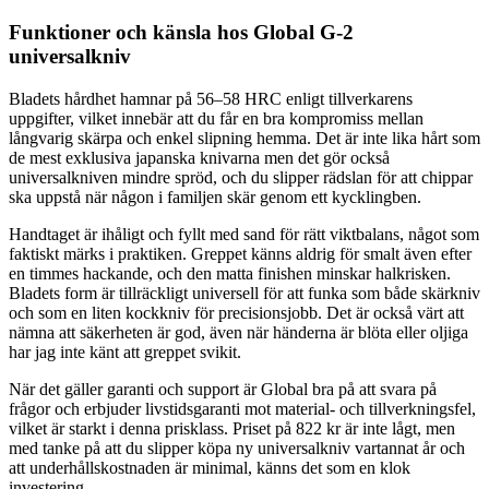
Funktioner och känsla hos Global G-2
universalkniv
Bladets hårdhet hamnar på 56–58 HRC enligt tillverkarens
uppgifter, vilket innebär att du får en bra kompromiss mellan
långvarig skärpa och enkel slipning hemma. Det är inte lika hårt som
de mest exklusiva japanska knivarna men det gör också
universalkniven mindre spröd, och du slipper rädslan för att chippar
ska uppstå när någon i familjen skär genom ett kycklingben.
Handtaget är ihåligt och fyllt med sand för rätt viktbalans, något som
faktiskt märks i praktiken. Greppet känns aldrig för smalt även efter
en timmes hackande, och den matta finishen minskar halkrisken.
Bladets form är tillräckligt universell för att funka som både skärkniv
och som en liten kockkniv för precisionsjobb. Det är också värt att
nämna att säkerheten är god, även när händerna är blöta eller oljiga
har jag inte känt att greppet svikit.
När det gäller garanti och support är Global bra på att svara på
frågor och erbjuder livstidsgaranti mot material- och tillverkningsfel,
vilket är starkt i denna prisklass. Priset på 822 kr är inte lågt, men
med tanke på att du slipper köpa ny universalkniv vartannat år och
att underhållskostnaden är minimal, känns det som en klok
investering.