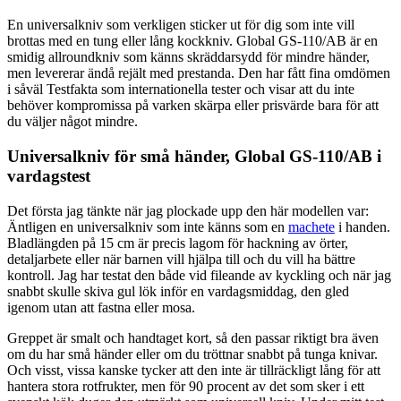
En universalkniv som verkligen sticker ut för dig som inte vill
brottas med en tung eller lång kockkniv. Global GS-110/AB är en
smidig allroundkniv som känns skräddarsydd för mindre händer,
men levererar ändå rejält med prestanda. Den har fått fina omdömen
i såväl Testfakta som internationella tester och visar att du inte
behöver kompromissa på varken skärpa eller prisvärde bara för att
du väljer något mindre.
Universalkniv för små händer, Global GS-110/AB i
vardagstest
Det första jag tänkte när jag plockade upp den här modellen var:
Äntligen en universalkniv som inte känns som en
machete
i handen.
Bladlängden på 15 cm är precis lagom för hackning av örter,
detaljarbete eller när barnen vill hjälpa till och du vill ha bättre
kontroll. Jag har testat den både vid fileande av kyckling och när jag
snabbt skulle skiva gul lök inför en vardagsmiddag, den gled
igenom utan att fastna eller mosa.
Greppet är smalt och handtaget kort, så den passar riktigt bra även
om du har små händer eller om du tröttnar snabbt på tunga knivar.
Och visst, vissa kanske tycker att den inte är tillräckligt lång för att
hantera stora rotfrukter, men för 90 procent av det som sker i ett