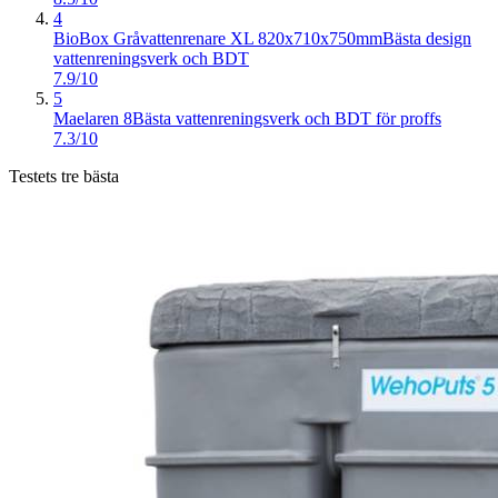
4
BioBox Gråvattenrenare XL 820x710x750mm
Bästa design
vattenreningsverk och BDT
7.9/10
5
Maelaren 8
Bästa vattenreningsverk och BDT för proffs
7.3/10
Testets tre bästa