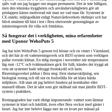
själv valt om jag bygger om stugan permanent. Det är inte billigast,
men den tekniska tryggheten och användarvänligheten gör att
prislappen känns motiverad när man ser vad man får. Systemet är
CE-märkt, miljögodkänt enligt Naturvårdsverkets riktlinjer och har
blivit utnämnt till bäst i test i flera oberoende genomgångar av
minireningsverk för villa och fritidshus.
Så fungerar det i verkligheten, mina erfarenheter
med Uponor WehoPuts 5
Jag har kört WehoPuts 5 genom två höstar och en vinter i Värmland,
och det här är ett vattenreningsverk och BDT-system som verkligen
pallar svenskt klimat. En tidig morgon i november när temperaturen
låg runt -12°C och tvättmaskinen gick för fullt, kändes det tryggt att
veta att systemet hade inbyggt frostskydd och larm.
Bioreningsverket jobbar i flera steg: först slamavskiljning, sen
biologisk rening och till sist en fosforfälla för att klara hårda
miljökrav. Allt utan att jag behövt fundera på kemikalier eller
manuell tillsats. Det är sånt som gör skillnad när man jämför BDT-
system i praktiken.
Reningsgraden har varit riktigt imponerande: vattnet som lämnar
systemet är klart och luktfritt, även efter flera veckor med gäster i
huset. Jag har inte behövt lägga mer än en kvart per månad på