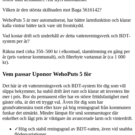
Vilken är den största skillnaden mot Baga 5616142?
WehoPuts 5 är mer automatiserat, har bättre larmfunktion och klarar
kalla vintrar bättre tack vare sitt frostskydd.
Vad kostar drift och underhåll av detta vattenreningsverk och BDT-
system per år?
Räkna med cirka 350–500 kr i elkostnad, slamtömning en gång per
år (pris varierar kommunalt), och filterbyte vartannat år (ca 1 000
kr).
Vem passar Uponor WehoPuts 5 för
Det här är ett vattenreningsverk och BDT-system för dig som vill
slippa bekymmer, ha stabil drift året runt och klarar att investera lite
mer i pris. Bor du permanent eller har en större fritidsfastighet med
gäster ofta, är det ett tryggt val. Även för dig som har
grundvattennära tomt eller krav på hög reningsgrad från kommunen
funkar det utmärkt. Mindre lämpat för små sommarstugor där
enkelhet och lågt pris är viktigare än avancerade larm och vinterdrift.
✓
Hög och stabil reningsgrad av BDT-vatten, även vid snabba
flödesvariationer