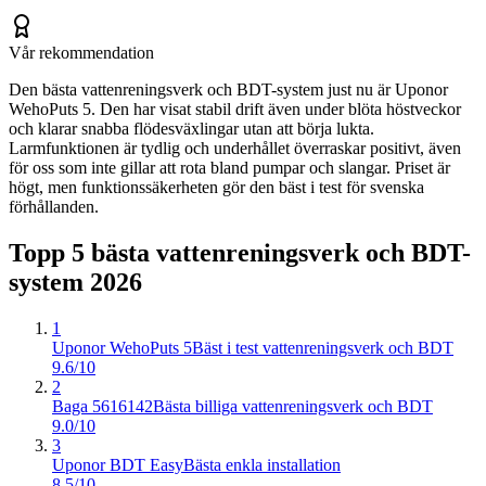
Vår rekommendation
Den bästa vattenreningsverk och BDT-system just nu är Uponor
WehoPuts 5. Den har visat stabil drift även under blöta höstveckor
och klarar snabba flödesväxlingar utan att börja lukta.
Larmfunktionen är tydlig och underhållet överraskar positivt, även
för oss som inte gillar att rota bland pumpar och slangar. Priset är
högt, men funktionssäkerheten gör den bäst i test för svenska
förhållanden.
Topp 5 bästa
vattenreningsverk och BDT-
system
2026
1
Uponor WehoPuts 5
Bäst i test vattenreningsverk och BDT
9.6/10
2
Baga 5616142
Bästa billiga vattenreningsverk och BDT
9.0/10
3
Uponor BDT Easy
Bästa enkla installation
8.5/10