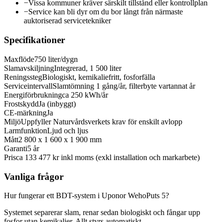
−
Vissa kommuner kräver särskilt tillstånd eller kontrollplan
−
Service kan bli dyr om du bor långt från närmaste
auktoriserad servicetekniker
Specifikationer
Maxflöde
750 liter/dygn
Slamavskiljning
Integrerad, 1 500 liter
Reningssteg
Biologiskt, kemikaliefritt, fosforfälla
Serviceintervall
Slamtömning 1 gång/år, filterbyte vartannat år
Energiförbrukning
ca 250 kWh/år
Frostskydd
Ja (inbyggt)
CE-märkning
Ja
Miljö
Uppfyller Naturvårdsverkets krav för enskilt avlopp
Larmfunktion
Ljud och ljus
Mått
2 800 x 1 600 x 1 900 mm
Garanti
5 år
Pris
ca 133 477 kr inkl moms (exkl installation och markarbete)
Vanliga frågor
Hur fungerar ett BDT-system i Uponor WehoPuts 5?
Systemet separerar slam, renar sedan biologiskt och fångar upp
fosfor utan kemikalier. Allt styrs automatiskt.