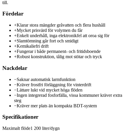
till.
Fördelar
+
Klarar stora mängder gråvatten och flera hushåll
+
Mycket prisvärd för volymen du får
+
Enkelt underhåll, inga elektronikfel att oroa sig för
+
Slamtömning går fort och smidigt
+
Kemikaliefri drift
+
Fungerar i både permanent- och fritidsboende
+
Robust konstruktion, tålig mot stötar och tryck
Nackdelar
−
Saknar automatisk larmfunktion
−
Kräver frostfri förläggning för vinterdrift
−
Lättare lukt vid mycket höga flöden
−
Ingen integrerad fosforfälla, vissa kommuner kräver extra
steg
−
Kräver mer plats än kompakta BDT-system
Specifikationer
Maximalt flöde
1 200 liter/dygn