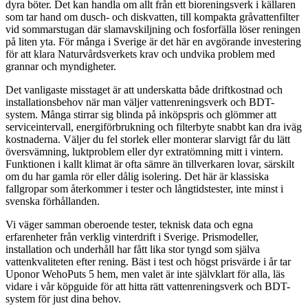
dyra böter. Det kan handla om allt från ett bioreningsverk i källaren
som tar hand om dusch- och diskvatten, till kompakta gråvattenfilter
vid sommarstugan där slamavskiljning och fosforfälla löser reningen
på liten yta. För många i Sverige är det här en avgörande investering
för att klara Naturvårdsverkets krav och undvika problem med
grannar och myndigheter.
Det vanligaste misstaget är att underskatta både driftkostnad och
installationsbehov när man väljer vattenreningsverk och BDT-
system. Många stirrar sig blinda på inköpspris och glömmer att
serviceintervall, energiförbrukning och filterbyte snabbt kan dra iväg
kostnaderna. Väljer du fel storlek eller monterar slarvigt får du lätt
översvämning, luktproblem eller dyr extratömning mitt i vintern.
Funktionen i kallt klimat är ofta sämre än tillverkaren lovar, särskilt
om du har gamla rör eller dålig isolering. Det här är klassiska
fallgropar som återkommer i tester och långtidstester, inte minst i
svenska förhållanden.
Vi väger samman oberoende tester, teknisk data och egna
erfarenheter från verklig vinterdrift i Sverige. Prismodeller,
installation och underhåll har fått lika stor tyngd som själva
vattenkvaliteten efter rening. Bäst i test och högst prisvärde i år tar
Uponor WehoPuts 5 hem, men valet är inte självklart för alla, läs
vidare i vår köpguide för att hitta rätt vattenreningsverk och BDT-
system för just dina behov.