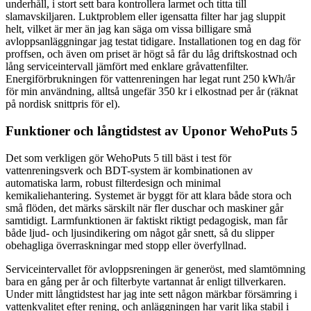
underhåll, i stort sett bara kontrollera larmet och titta till
slamavskiljaren. Luktproblem eller igensatta filter har jag sluppit
helt, vilket är mer än jag kan säga om vissa billigare små
avloppsanläggningar jag testat tidigare. Installationen tog en dag för
proffsen, och även om priset är högt så får du låg driftskostnad och
lång serviceintervall jämfört med enklare gråvattenfilter.
Energiförbrukningen för vattenreningen har legat runt 250 kWh/år
för min användning, alltså ungefär 350 kr i elkostnad per år (räknat
på nordisk snittpris för el).
Funktioner och långtidstest av Uponor WehoPuts 5
Det som verkligen gör WehoPuts 5 till bäst i test för
vattenreningsverk och BDT-system är kombinationen av
automatiska larm, robust filterdesign och minimal
kemikaliehantering. Systemet är byggt för att klara både stora och
små flöden, det märks särskilt när fler duschar och maskiner går
samtidigt. Larmfunktionen är faktiskt riktigt pedagogisk, man får
både ljud- och ljusindikering om något går snett, så du slipper
obehagliga överraskningar med stopp eller överfyllnad.
Serviceintervallet för avloppsreningen är generöst, med slamtömning
bara en gång per år och filterbyte vartannat år enligt tillverkaren.
Under mitt långtidstest har jag inte sett någon märkbar försämring i
vattenkvalitet efter rening, och anläggningen har varit lika stabil i