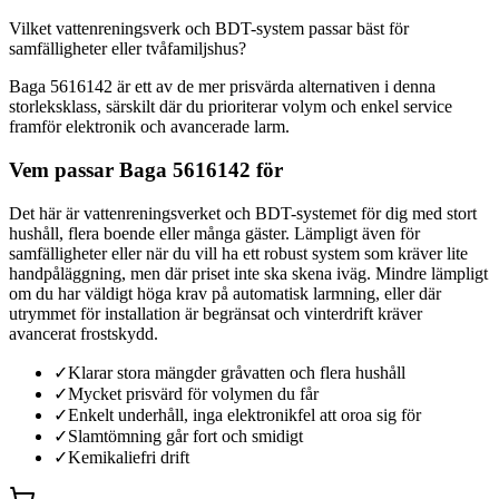
Vilket vattenreningsverk och BDT-system passar bäst för
samfälligheter eller tvåfamiljshus?
Baga 5616142 är ett av de mer prisvärda alternativen i denna
storleksklass, särskilt där du prioriterar volym och enkel service
framför elektronik och avancerade larm.
Vem passar Baga 5616142 för
Det här är vattenreningsverket och BDT-systemet för dig med stort
hushåll, flera boende eller många gäster. Lämpligt även för
samfälligheter eller när du vill ha ett robust system som kräver lite
handpåläggning, men där priset inte ska skena iväg. Mindre lämpligt
om du har väldigt höga krav på automatisk larmning, eller där
utrymmet för installation är begränsat och vinterdrift kräver
avancerat frostskydd.
✓
Klarar stora mängder gråvatten och flera hushåll
✓
Mycket prisvärd för volymen du får
✓
Enkelt underhåll, inga elektronikfel att oroa sig för
✓
Slamtömning går fort och smidigt
✓
Kemikaliefri drift