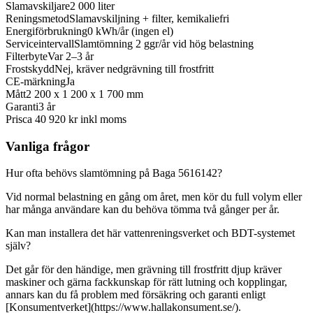
Slamavskiljare
2 000 liter
Reningsmetod
Slamavskiljning + filter, kemikaliefri
Energiförbrukning
0 kWh/år (ingen el)
Serviceintervall
Slamtömning 2 ggr/år vid hög belastning
Filterbyte
Var 2–3 år
Frostskydd
Nej, kräver nedgrävning till frostfritt
CE-märkning
Ja
Mått
2 200 x 1 200 x 1 700 mm
Garanti
3 år
Pris
ca 40 920 kr inkl moms
Vanliga frågor
Hur ofta behövs slamtömning på Baga 5616142?
Vid normal belastning en gång om året, men kör du full volym eller
har många användare kan du behöva tömma två gånger per år.
Kan man installera det här vattenreningsverket och BDT-systemet
själv?
Det går för den händige, men grävning till frostfritt djup kräver
maskiner och gärna fackkunskap för rätt lutning och kopplingar,
annars kan du få problem med försäkring och garanti enligt
[Konsumentverket](https://www.hallakonsument.se/).