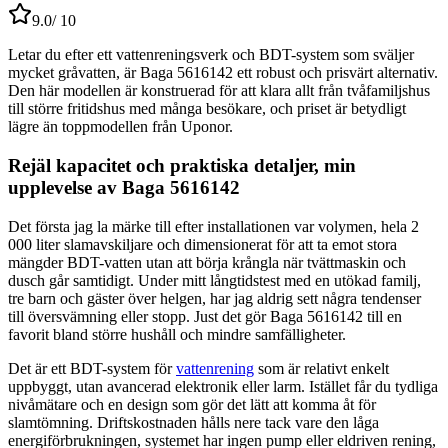
9.0
/ 10
Letar du efter ett vattenreningsverk och BDT-system som sväljer
mycket gråvatten, är Baga 5616142 ett robust och prisvärt alternativ.
Den här modellen är konstruerad för att klara allt från tvåfamiljshus
till större fritidshus med många besökare, och priset är betydligt
lägre än toppmodellen från Uponor.
Rejäl kapacitet och praktiska detaljer, min
upplevelse av Baga 5616142
Det första jag la märke till efter installationen var volymen, hela 2
000 liter slamavskiljare och dimensionerat för att ta emot stora
mängder BDT-vatten utan att börja krångla när tvättmaskin och
dusch går samtidigt. Under mitt långtidstest med en utökad familj,
tre barn och gäster över helgen, har jag aldrig sett några tendenser
till översvämning eller stopp. Just det gör Baga 5616142 till en
favorit bland större hushåll och mindre samfälligheter.
Det är ett BDT-system för
vattenrening
som är relativt enkelt
uppbyggt, utan avancerad elektronik eller larm. Istället får du tydliga
nivåmätare och en design som gör det lätt att komma åt för
slamtömning. Driftskostnaden hålls nere tack vare den låga
energiförbrukningen, systemet har ingen pump eller eldriven rening,