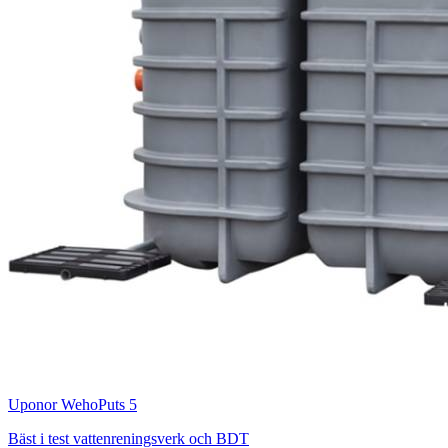
Uponor WehoPuts 5
Bäst i test vattenreningsverk och BDT