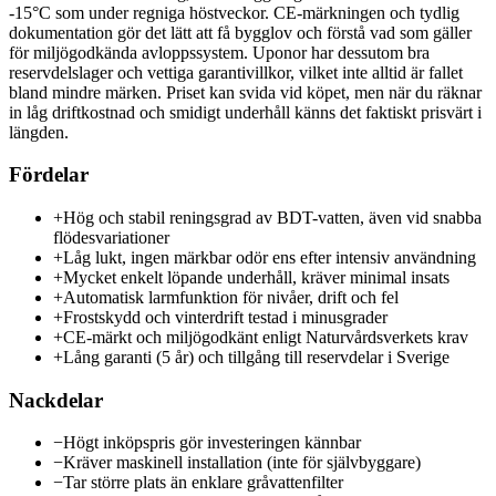
-15°C som under regniga höstveckor. CE-märkningen och tydlig
dokumentation gör det lätt att få bygglov och förstå vad som gäller
för miljögodkända avloppssystem. Uponor har dessutom bra
reservdelslager och vettiga garantivillkor, vilket inte alltid är fallet
bland mindre märken. Priset kan svida vid köpet, men när du räknar
in låg driftkostnad och smidigt underhåll känns det faktiskt prisvärt i
längden.
Fördelar
+
Hög och stabil reningsgrad av BDT-vatten, även vid snabba
flödesvariationer
+
Låg lukt, ingen märkbar odör ens efter intensiv användning
+
Mycket enkelt löpande underhåll, kräver minimal insats
+
Automatisk larmfunktion för nivåer, drift och fel
+
Frostskydd och vinterdrift testad i minusgrader
+
CE-märkt och miljögodkänt enligt Naturvårdsverkets krav
+
Lång garanti (5 år) och tillgång till reservdelar i Sverige
Nackdelar
−
Högt inköpspris gör investeringen kännbar
−
Kräver maskinell installation (inte för självbyggare)
−
Tar större plats än enklare gråvattenfilter