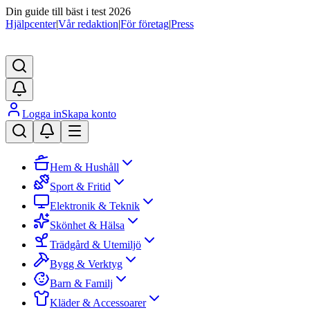
Din guide till bäst i test 2026
Hjälpcenter
|
Vår redaktion
|
För företag
|
Press
Logga in
Skapa konto
Hem & Hushåll
Sport & Fritid
Elektronik & Teknik
Skönhet & Hälsa
Trädgård & Utemiljö
Bygg & Verktyg
Barn & Familj
Kläder & Accessoarer