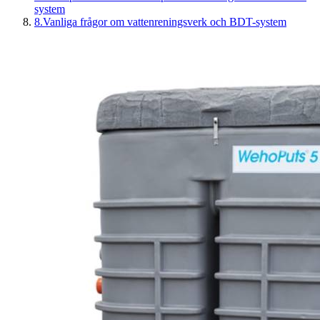
system
8
.
Vanliga frågor om vattenreningsverk och BDT-system