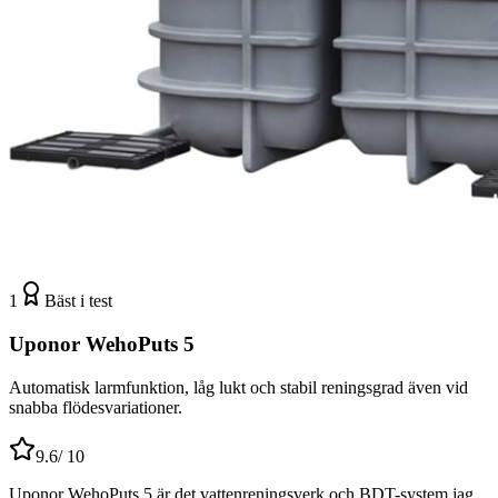
1
Bäst i test
Uponor WehoPuts 5
Automatisk larmfunktion, låg lukt och stabil reningsgrad även vid
snabba flödesvariationer.
9.6
/ 10
Uponor WehoPuts 5 är det vattenreningsverk och BDT-system jag