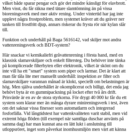
vilket både sparar pengar och gör det mindre känsligt för elavbrott.
Men visst, du får räkna med tätare slamtömning än på vissa
bioreningsverk med mer aktiv rening. Under vintertid har jag inte
upplevt några frostproblem, men systemet kräver att du gräver ner
tanken till frostfritt djup, annars riskerar du frysta rör när kylan slår
till.
Funktion och underhåll på Baga 5616142, vad skiljer mot andra
vattenreningsverk och BDT-system?
Här snackar vi kemikaliefri gråvattenrening i första hand, med en
klassisk slamavskiljare och enkelt filtersteg. Du behöver inte tänka
på komplicerade filterbyten eller elektronik, vilket är skönt om du
inte vill ha ett "smart" system som piper och larmar. Det är klart att
man får tåla lite mer manuellt underhåll: inspektion av filter och
slamavskiljare varannan månad är klokt, speciellt om belastningen är
hög. Men själva underhållet är okomplicerat och billigt, det enda jag
behövt byta är en gummipackning på locket efter två års drift.
Prisvärde är en av de stora styrkorna. För drygt 40 000 kr får du ett
system som klarar mer än många dyrare minireningsverk i test, även
om det saknar vissa finesser som automatlarm och integrerad
fosforfälla. Vid långtidstest har vattenkvaliteten varit stabil, men vid
extremt höga flöden (till exempel när samtliga duschar använts på
samma dag) har man kunnat ana en lätt lukt i anslutning till
utloppsröret, inget som påverkat inomhusmiljön men värt att känna