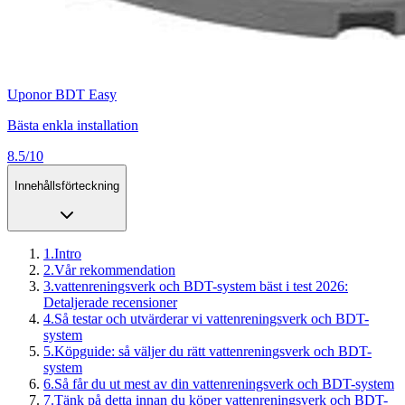
Uponor BDT Easy
Bästa enkla installation
8.5/10
Innehållsförteckning
1
.
Intro
2
.
Vår rekommendation
3
.
vattenreningsverk och BDT-system bäst i test 2026:
Detaljerade recensioner
4
.
Så testar och utvärderar vi vattenreningsverk och BDT-
system
5
.
Köpguide: så väljer du rätt vattenreningsverk och BDT-
system
6
.
Så får du ut mest av din vattenreningsverk och BDT-system
7
.
Tänk på detta innan du köper vattenreningsverk och BDT-