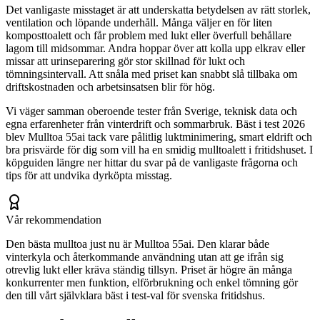
Det vanligaste misstaget är att underskatta betydelsen av rätt storlek,
ventilation och löpande underhåll. Många väljer en för liten
komposttoalett och får problem med lukt eller överfull behållare
lagom till midsommar. Andra hoppar över att kolla upp elkrav eller
missar att urinseparering gör stor skillnad för lukt och
tömningsintervall. Att snåla med priset kan snabbt slå tillbaka om
driftskostnaden och arbetsinsatsen blir för hög.
Vi väger samman oberoende tester från Sverige, teknisk data och
egna erfarenheter från vinterdrift och sommarbruk. Bäst i test 2026
blev Mulltoa 55ai tack vare pålitlig luktminimering, smart eldrift och
bra prisvärde för dig som vill ha en smidig mulltoalett i fritidshuset. I
köpguiden längre ner hittar du svar på de vanligaste frågorna och
tips för att undvika dyrköpta misstag.
Vår rekommendation
Den bästa mulltoa just nu är Mulltoa 55ai. Den klarar både
vinterkyla och återkommande användning utan att ge ifrån sig
otrevlig lukt eller kräva ständig tillsyn. Priset är högre än många
konkurrenter men funktion, elförbrukning och enkel tömning gör
den till vårt självklara bäst i test-val för svenska fritidshus.