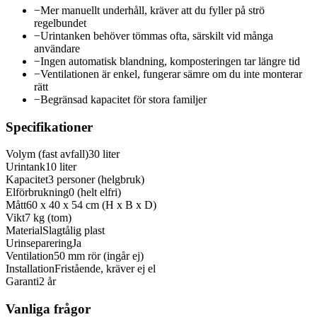
−
Mer manuellt underhåll, kräver att du fyller på strö
regelbundet
−
Urintanken behöver tömmas ofta, särskilt vid många
användare
−
Ingen automatisk blandning, komposteringen tar längre tid
−
Ventilationen är enkel, fungerar sämre om du inte monterar
rätt
−
Begränsad kapacitet för stora familjer
Specifikationer
Volym (fast avfall)
30 liter
Urintank
10 liter
Kapacitet
3 personer (helgbruk)
Elförbrukning
0 (helt elfri)
Mått
60 x 40 x 54 cm (H x B x D)
Vikt
7 kg (tom)
Material
Slagtålig plast
Urinseparering
Ja
Ventilation
50 mm rör (ingår ej)
Installation
Fristående, kräver ej el
Garanti
2 år
Vanliga frågor