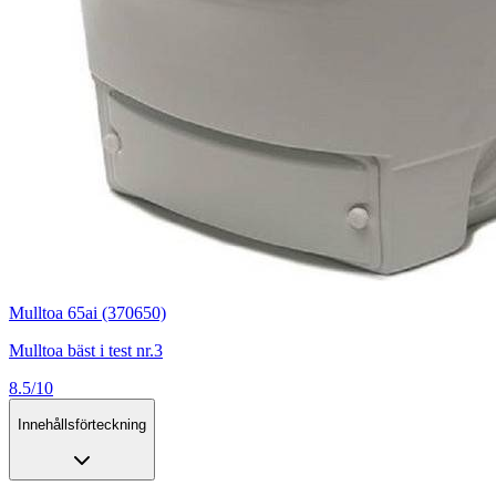
Mulltoa 65ai (370650)
Mulltoa bäst i test nr.3
8.5/10
Innehållsförteckning