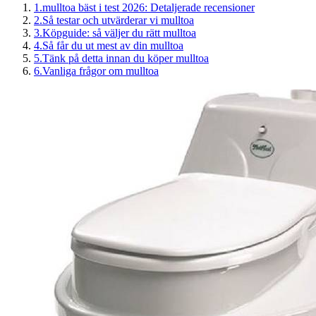
1
.
mulltoa bäst i test 2026: Detaljerade recensioner
2
.
Så testar och utvärderar vi mulltoa
3
.
Köpguide: så väljer du rätt mulltoa
4
.
Så får du ut mest av din mulltoa
5
.
Tänk på detta innan du köper mulltoa
6
.
Vanliga frågor om mulltoa