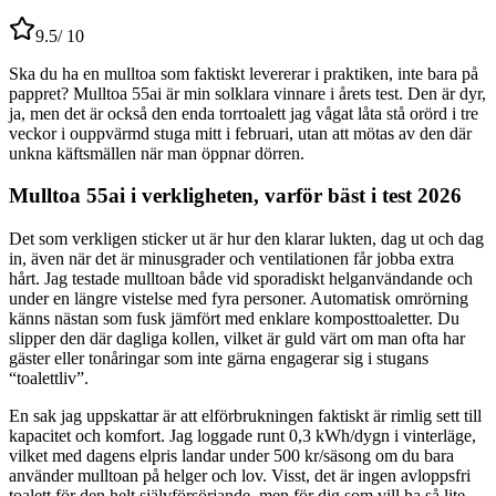
9.5
/ 10
Ska du ha en mulltoa som faktiskt levererar i praktiken, inte bara på
pappret? Mulltoa 55ai är min solklara vinnare i årets test. Den är dyr,
ja, men det är också den enda torrtoalett jag vågat låta stå orörd i tre
veckor i ouppvärmd stuga mitt i februari, utan att mötas av den där
unkna käftsmällen när man öppnar dörren.
Mulltoa 55ai i verkligheten, varför bäst i test 2026
Det som verkligen sticker ut är hur den klarar lukten, dag ut och dag
in, även när det är minusgrader och ventilationen får jobba extra
hårt. Jag testade mulltoan både vid sporadiskt helganvändande och
under en längre vistelse med fyra personer. Automatisk omrörning
känns nästan som fusk jämfört med enklare komposttoaletter. Du
slipper den där dagliga kollen, vilket är guld värt om man ofta har
gäster eller tonåringar som inte gärna engagerar sig i stugans
“toalettliv”.
En sak jag uppskattar är att elförbrukningen faktiskt är rimlig sett till
kapacitet och komfort. Jag loggade runt 0,3 kWh/dygn i vinterläge,
vilket med dagens elpris landar under 500 kr/säsong om du bara
använder mulltoan på helger och lov. Visst, det är ingen avloppsfri
toalett för den helt självförsörjande, men för dig som vill ha så lite