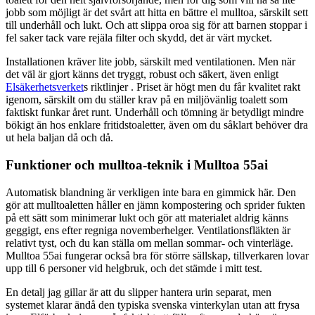
jobb som möjligt är det svårt att hitta en bättre el mulltoa, särskilt sett
till underhåll och lukt. Och att slippa oroa sig för att barnen stoppar i
fel saker tack vare rejäla filter och skydd, det är värt mycket.
Installationen kräver lite jobb, särskilt med ventilationen. Men när
det väl är gjort känns det tryggt, robust och säkert, även enligt
Elsäkerhetsverket
s riktlinjer . Priset är högt men du får kvalitet rakt
igenom, särskilt om du ställer krav på en miljövänlig toalett som
faktiskt funkar året runt. Underhåll och tömning är betydligt mindre
bökigt än hos enklare fritidstoaletter, även om du såklart behöver dra
ut hela baljan då och då.
Funktioner och mulltoa-teknik i Mulltoa 55ai
Automatisk blandning är verkligen inte bara en gimmick här. Den
gör att mulltoaletten håller en jämn kompostering och sprider fukten
på ett sätt som minimerar lukt och gör att materialet aldrig känns
geggigt, ens efter regniga novemberhelger. Ventilationsfläkten är
relativt tyst, och du kan ställa om mellan sommar- och vinterläge.
Mulltoa 55ai fungerar också bra för större sällskap, tillverkaren lovar
upp till 6 personer vid helgbruk, och det stämde i mitt test.
En detalj jag gillar är att du slipper hantera urin separat, men
systemet klarar ändå den typiska svenska vinterkylan utan att frysa