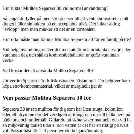
Hur luktar Mulltoa Separera 30 vid normal användning?
Så länge du fyller på med strö och ser till att ventilationsröret är rätt
draget håller sig lukten på en acceptabel nivå. Det luktar aldrig
“avlopp” men man märker att det är en torrtoalett.
Hur ofta måste man tömma Mulltoa Separera 30 för en familj på tre?
Vid helganvändning räcker det med att tömma urintanken varje eller
varannan dag och själva kompostbehållaren ungefär varannan
vecka.
Vad kostar det att använda Mulltoa Separera 30?
Utöver inköpspriset är driftskostnaden nästan noll. Du behöver bara
köpa strö/kompostmaterial, vilket är marginellt per år.
Vem passar Mulltoa Separera 30 för
Separera 30 är rätt mulltoa för dig som har liten stuga, kolonilott
eller ett utrymme där det verkligen är trångt och du vill hålla nere på
både pris och underhåll. Gillar du att sköta saker manuellt och vill ha
en miljövänlig toalett utan el och vatten är det här ett riktigt prisvärt
val. Passar bäst för 1–3 personer vid helganvändning.