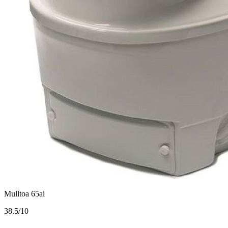
Mulltoa 65ai
3
8.5/10