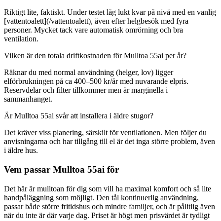
Riktigt lite, faktiskt. Under testet låg lukt kvar på nivå med en vanlig
[vattentoalett](/vattentoalett), även efter helgbesök med fyra
personer. Mycket tack vare automatisk omrörning och bra
ventilation.
Vilken är den totala driftkostnaden för Mulltoa 55ai per år?
Räknar du med normal användning (helger, lov) ligger
elförbrukningen på ca 400–500 kr/år med nuvarande elpris.
Reservdelar och filter tillkommer men är marginella i
sammanhanget.
Är Mulltoa 55ai svår att installera i äldre stugor?
Det kräver viss planering, särskilt för ventilationen. Men följer du
anvisningarna och har tillgång till el är det inga större problem, även
i äldre hus.
Vem passar Mulltoa 55ai för
Det här är mulltoan för dig som vill ha maximal komfort och så lite
handpåläggning som möjligt. Den tål kontinuerlig användning,
passar både större fritidshus och mindre familjer, och är pålitlig även
när du inte är där varje dag. Priset är högt men prisvärdet är tydligt