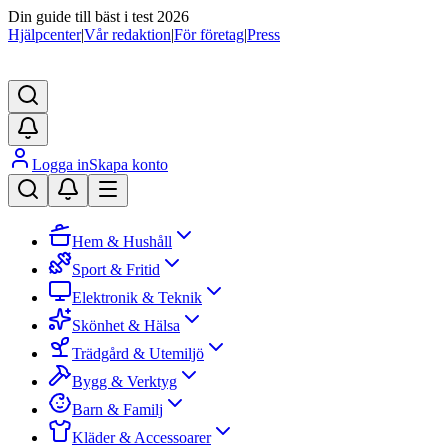
Din guide till bäst i test 2026
Hjälpcenter
|
Vår redaktion
|
För företag
|
Press
Logga in
Skapa konto
Hem & Hushåll
Sport & Fritid
Elektronik & Teknik
Skönhet & Hälsa
Trädgård & Utemiljö
Bygg & Verktyg
Barn & Familj
Kläder & Accessoarer