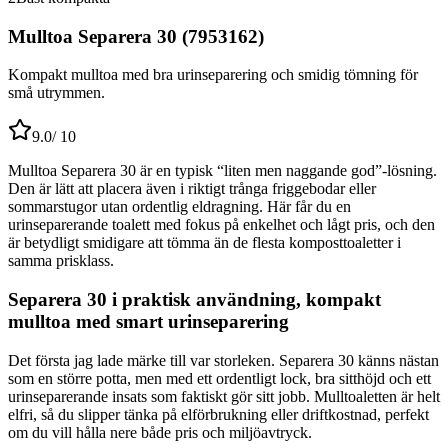
Mulltoa Separera 30 (7953162)
Kompakt mulltoa med bra urinseparering och smidig tömning för
små utrymmen.
9.0
/ 10
Mulltoa Separera 30 är en typisk “liten men naggande god”-lösning.
Den är lätt att placera även i riktigt trånga friggebodar eller
sommarstugor utan ordentlig eldragning. Här får du en
urinseparerande toalett med fokus på enkelhet och lågt pris, och den
är betydligt smidigare att tömma än de flesta komposttoaletter i
samma prisklass.
Separera 30 i praktisk användning, kompakt
mulltoa med smart urinseparering
Det första jag lade märke till var storleken. Separera 30 känns nästan
som en större potta, men med ett ordentligt lock, bra sitthöjd och ett
urinseparerande insats som faktiskt gör sitt jobb. Mulltoaletten är helt
elfri, så du slipper tänka på elförbrukning eller driftkostnad, perfekt
om du vill hålla nere både pris och miljöavtryck.