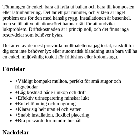
Tömningen är enkel, bara att lyfta ut baljan och bära till komposten
eller latrinhantering. Det tar ett par minuter, och vikten är inget
problem ens för den med känslig rygg. Installationen är busenkel,
men se till att ventilationsröret hamnar rätt för att undvika
luktproblem. Driftskostnaden är i princip noll, och det finns inga
reservdelar som behöver bytas.
Det är en av de mest prisvärda mulltoaletterna jag testat, särskilt för
dig som inte behöver lyx eller automatisk blandning utan bara vill ha
en enkel, miljövänlig toalett för fritidshus eller kolonistuga.
Fördelar
+
Väldigt kompakt mulltoa, perfekt för små stugor och
friggebodar
+
Låg kostnad både i inköp och drift
+
Effektiv urinseparering minskar lukt
+
Enkel tömning och rengöring
+
Klarar sig helt utan el och vatten
+
Snabb installation, flexibel placering
+
Bra prisvärde för mindre hushåll
Nackdelar