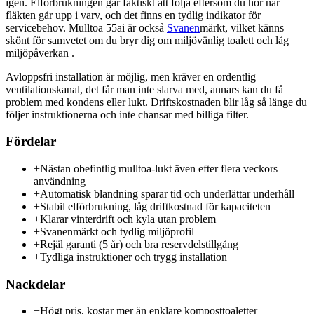
igen. Elförbrukningen går faktiskt att följa eftersom du hör när
fläkten går upp i varv, och det finns en tydlig indikator för
servicebehov. Mulltoa 55ai är också
Svanen
märkt, vilket känns
skönt för samvetet om du bryr dig om miljövänlig toalett och låg
miljöpåverkan .
Avloppsfri installation är möjlig, men kräver en ordentlig
ventilationskanal, det får man inte slarva med, annars kan du få
problem med kondens eller lukt. Driftskostnaden blir låg så länge du
följer instruktionerna och inte chansar med billiga filter.
Fördelar
+
Nästan obefintlig mulltoa-lukt även efter flera veckors
användning
+
Automatisk blandning sparar tid och underlättar underhåll
+
Stabil elförbrukning, låg driftkostnad för kapaciteten
+
Klarar vinterdrift och kyla utan problem
+
Svanenmärkt och tydlig miljöprofil
+
Rejäl garanti (5 år) och bra reservdelstillgång
+
Tydliga instruktioner och trygg installation
Nackdelar
−
Högt pris, kostar mer än enklare komposttoaletter