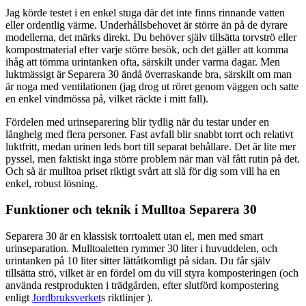
Jag körde testet i en enkel stuga där det inte finns rinnande vatten
eller ordentlig värme. Underhållsbehovet är större än på de dyrare
modellerna, det märks direkt. Du behöver själv tillsätta torvströ eller
kompostmaterial efter varje större besök, och det gäller att komma
ihåg att tömma urintanken ofta, särskilt under varma dagar. Men
luktmässigt är Separera 30 ändå överraskande bra, särskilt om man
är noga med ventilationen (jag drog ut röret genom väggen och satte
en enkel vindmössa på, vilket räckte i mitt fall).
Fördelen med urinseparering blir tydlig när du testar under en
långhelg med flera personer. Fast avfall blir snabbt torrt och relativt
luktfritt, medan urinen leds bort till separat behållare. Det är lite mer
pyssel, men faktiskt inga större problem när man väl fått rutin på det.
Och så är mulltoa priset riktigt svårt att slå för dig som vill ha en
enkel, robust lösning.
Funktioner och teknik i Mulltoa Separera 30
Separera 30 är en klassisk torrtoalett utan el, men med smart
urinseparation. Mulltoaletten rymmer 30 liter i huvuddelen, och
urintanken på 10 liter sitter lättåtkomligt på sidan. Du får själv
tillsätta strö, vilket är en fördel om du vill styra komposteringen (och
använda restprodukten i trädgården, efter slutförd kompostering
enligt
Jordbruksverket
s riktlinjer ).