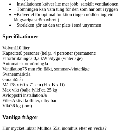
−
Installationen kräver lite mer jobb, särskilt ventilationen
−
Tömningen kan vara tung för den som har ont i ryggen
−
Kräver el för optimal funktion (ingen nödlösning vid
långvariga strömavbrott)
−
Storleken gör att den tar plats i små utrymmen
Specifikationer
Volym
110 liter
Kapacitet
6 personer (helg), 4 personer (permanent)
Elförbrukning
ca 0,3 kWh/dygn (vinterläge)
Automatisk omrörning
Ja
Ventilation
75 mm rör, fläkt, sommar-/vinterläge
Svanenmärkt
Ja
Garanti
5 år
Mått
78 x 60 x 71 cm (H x B x D)
Max vikt (balja fylld)
ca 25 kg
Avloppsfri installation
Ja
Filter
Aktivt kolfilter, utbytbart
Vikt
36 kg (tom)
Vanliga frågor
Hur mycket luktar Mulltoa 55ai inomhus efter en vecka?