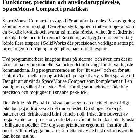
Funktioner, precision och användarupplevelse,
SpaceMouse Compact i praktiken
SpaceMouse Compact är skapad för att göra komplex 3d-navigering
så intuitiv som möjligt. Den stora styrknappen i mitten fungerar som
en 6-axlig joystick och svarar på minsta rörelse, vilket är ovärderligt
i detaljarbete med till exempel 3d-ritning av byggkomponenter. Jag
körde flera testpass i SolidWorks där precisionen verkligen sattes på
prov, ingen fördröjning, inget jitter, bara direkt respons.
Två programmerbara knappar finns på sidorna, och även om det är
färre än på dyrare modeller så räcker det ofta långt för de vanligaste
kommandona. Jag programmerade en för ”fit view” och en för att
snabbt växla mellan ortografisk och perspektiv vy, vilket sparade tid.
Det går att använda SpaceMouse Compact som komplement till en
vanlig mus, vilket är en stor fördel för dig som behöver både hög
precision och möjlighet till snabba pekklick.
Den är inte trådlös, vilket vissa kan se som en nackdel, men ärligt
talat har jag aldrig saknat det under testet. Du slipper tänka på
batterier och driftkostnad blir i princip noll. Priset är motiverat av
byggkvalitet och precision, och det är svårt att hitta lika stabil känsla
i billigare modeller. För dig som prioriterar ergonomi, framför allt
om du vill förebygga musarm, är detta en av de bästa 3d-mössen du
kan köpa just nu.