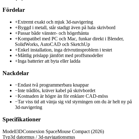
Fördelar
+
Extremt exakt och mjuk 3d-navigering
+
Byggd i metall, står stadigt även på hala skrivbord
+
Passar både vänster- och högerhänta
+
Kompatibel med PC och Mac, funkar direkt i Blender,
SolidWorks, AutoCAD och SketchUp
+
Enkel installation, inga drivrutinsproblem i testet
+
Måttlig prislapp jämfört med proffsmodeller
+
Inga batterier att byta eller ladda
Nackdelar
−
Endast två programmerbara knappar
−
Inte trådlös, kräver kabel på skrivbordet
−
Kostnaden är högre än för enklare CAD-möss
−
Tar viss tid att vänja sig vid styrningen om du är helt ny på
3d-navigering
Specifikationer
Modell
3DConnexion SpaceMouse Compact (2026)
Typ
3d datormus / 3d-navigationsmus