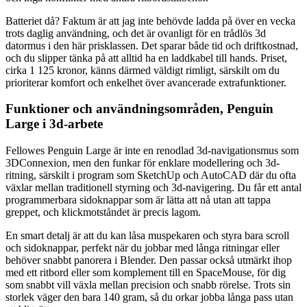
Batteriet då? Faktum är att jag inte behövde ladda på över en vecka
trots daglig användning, och det är ovanligt för en trådlös 3d
datormus i den här prisklassen. Det sparar både tid och driftkostnad,
och du slipper tänka på att alltid ha en laddkabel till hands. Priset,
cirka 1 125 kronor, känns därmed väldigt rimligt, särskilt om du
prioriterar komfort och enkelhet över avancerade extrafunktioner.
Funktioner och användningsområden, Penguin
Large i 3d-arbete
Fellowes Penguin Large är inte en renodlad 3d-navigationsmus som
3DConnexion, men den funkar för enklare modellering och 3d-
ritning, särskilt i program som SketchUp och AutoCAD där du ofta
växlar mellan traditionell styrning och 3d-navigering. Du får ett antal
programmerbara sidoknappar som är lätta att nå utan att tappa
greppet, och klickmotståndet är precis lagom.
En smart detalj är att du kan låsa muspekaren och styra bara scroll
och sidoknappar, perfekt när du jobbar med långa ritningar eller
behöver snabbt panorera i Blender. Den passar också utmärkt ihop
med ett ritbord eller som komplement till en SpaceMouse, för dig
som snabbt vill växla mellan precision och snabb rörelse. Trots sin
storlek väger den bara 140 gram, så du orkar jobba långa pass utan