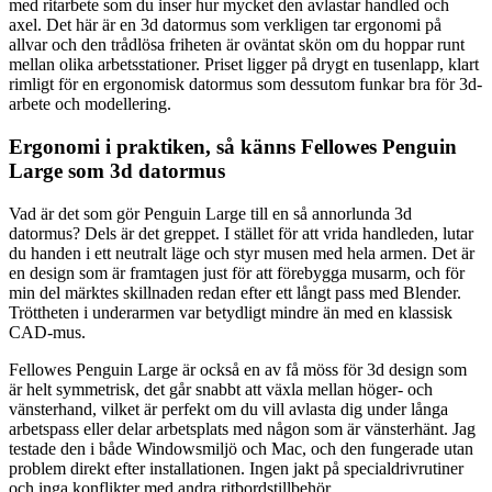
med ritarbete som du inser hur mycket den avlastar handled och
axel. Det här är en 3d datormus som verkligen tar ergonomi på
allvar och den trådlösa friheten är oväntat skön om du hoppar runt
mellan olika arbetsstationer. Priset ligger på drygt en tusenlapp, klart
rimligt för en ergonomisk datormus som dessutom funkar bra för 3d-
arbete och modellering.
Ergonomi i praktiken, så känns Fellowes Penguin
Large som 3d datormus
Vad är det som gör Penguin Large till en så annorlunda 3d
datormus? Dels är det greppet. I stället för att vrida handleden, lutar
du handen i ett neutralt läge och styr musen med hela armen. Det är
en design som är framtagen just för att förebygga musarm, och för
min del märktes skillnaden redan efter ett långt pass med Blender.
Tröttheten i underarmen var betydligt mindre än med en klassisk
CAD-mus.
Fellowes Penguin Large är också en av få möss för 3d design som
är helt symmetrisk, det går snabbt att växla mellan höger- och
vänsterhand, vilket är perfekt om du vill avlasta dig under långa
arbetspass eller delar arbetsplats med någon som är vänsterhänt. Jag
testade den i både Windowsmiljö och Mac, och den fungerade utan
problem direkt efter installationen. Ingen jakt på specialdrivrutiner
och inga konflikter med andra ritbordstillbehör.