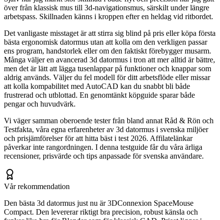
över från klassisk mus till 3d-navigationsmus, särskilt under längre
arbetspass. Skillnaden känns i kroppen efter en heldag vid ritbordet.
Det vanligaste misstaget är att stirra sig blind på pris eller köpa första
bästa ergonomisk datormus utan att kolla om den verkligen passar
ens program, handstorlek eller om den faktiskt förebygger musarm.
Många väljer en avancerad 3d datormus i tron att mer alltid är bättre,
men det är lätt att lägga tusenlappar på funktioner och knappar som
aldrig används. Väljer du fel modell för ditt arbetsflöde eller missar
att kolla kompabilitet med AutoCAD kan du snabbt bli både
frustrerad och utblottad. En genomtänkt köpguide sparar både
pengar och huvudvärk.
Vi väger samman oberoende tester från bland annat Råd & Rön och
Testfakta, våra egna erfarenheter av 3d datormus i svenska miljöer
och prisjämförelser för att hitta bäst i test 2026. Affilatelänkar
påverkar inte rangordningen. I denna testguide får du våra ärliga
recensioner, prisvärde och tips anpassade för svenska användare.
Vår rekommendation
Den bästa 3d datormus just nu är 3DConnexion SpaceMouse
Compact. Den levererar riktigt bra precision, robust känsla och