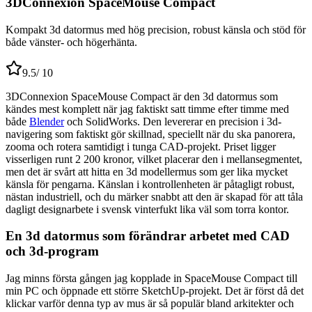
3DConnexion SpaceMouse Compact
Kompakt 3d datormus med hög precision, robust känsla och stöd för
både vänster- och högerhänta.
9.5
/ 10
3DConnexion SpaceMouse Compact är den 3d datormus som
kändes mest komplett när jag faktiskt satt timme efter timme med
både
Blender
och SolidWorks. Den levererar en precision i 3d-
navigering som faktiskt gör skillnad, speciellt när du ska panorera,
zooma och rotera samtidigt i tunga CAD-projekt. Priset ligger
visserligen runt 2 200 kronor, vilket placerar den i mellansegmentet,
men det är svårt att hitta en 3d modellermus som ger lika mycket
känsla för pengarna. Känslan i kontrollenheten är påtagligt robust,
nästan industriell, och du märker snabbt att den är skapad för att tåla
dagligt designarbete i svensk vinterfukt lika väl som torra kontor.
En 3d datormus som förändrar arbetet med CAD
och 3d-program
Jag minns första gången jag kopplade in SpaceMouse Compact till
min PC och öppnade ett större SketchUp-projekt. Det är först då det
klickar varför denna typ av mus är så populär bland arkitekter och