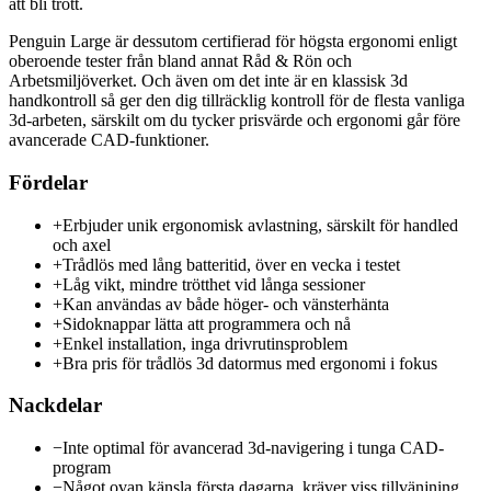
att bli trött.
Penguin Large är dessutom certifierad för högsta ergonomi enligt
oberoende tester från bland annat Råd & Rön och
Arbetsmiljöverket. Och även om det inte är en klassisk 3d
handkontroll så ger den dig tillräcklig kontroll för de flesta vanliga
3d-arbeten, särskilt om du tycker prisvärde och ergonomi går före
avancerade CAD-funktioner.
Fördelar
+
Erbjuder unik ergonomisk avlastning, särskilt för handled
och axel
+
Trådlös med lång batteritid, över en vecka i testet
+
Låg vikt, mindre trötthet vid långa sessioner
+
Kan användas av både höger- och vänsterhänta
+
Sidoknappar lätta att programmera och nå
+
Enkel installation, inga drivrutinsproblem
+
Bra pris för trådlös 3d datormus med ergonomi i fokus
Nackdelar
−
Inte optimal för avancerad 3d-navigering i tunga CAD-
program
−
Något ovan känsla första dagarna, kräver viss tillvänjning