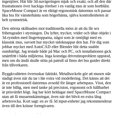
ingenjörer. Här blir 3d-navigeringen mjuk och exakt, och all den där
frustrationen över hackiga rörelser i en vanlig mus är som bortblåst.
SpaceMouse Compact är en riktigt ergonomisk datormus och passar
lika bra för vänsterhänta som högerhänta, själva kontrollenheten är
helt symmetrisk.
Den största skillnaden mot traditionella möss är att du får sex
frihetsgrader i styrningen. Du lyfter, trycker, vrider och tiltar objekt i
3d-rymden med fingertopparna, något som är omöjligt med en
klassisk mus, oavsett hur mycket sidoknappar den har. För dig som
jobbar mycket med AutoCAD eller Blender blir detta snabbt
oumbärligt. Jag testade både på Mac och PC, och installationen gick
smärtfritt i båda miljöerna. Inga konstiga drivrutinsproblem uppstod,
men om du ändå skulle stöta på patrull så finns det bra guider direkt
från tillverkaren.
Byggkvaliteten överraskar faktiskt. Metallsockeln gör att musen står
stadigt även när du tar i lite extra vid modellering. Det känns att det
är en professionell datormus avsedd för längre arbetspass. Visst, den
är inte billig, men med tanke på precision, ergonomi och hållbarhet
är prisvärdet högt. Jag har kört heldagar med SpaceMouse Compact
utan att få musarmskänningar, även när det blivit en extra lång
arbetsvecka. Kort sagt: en av få 3d input-enheter jag rekommenderar
även till den kräsne formgivaren.