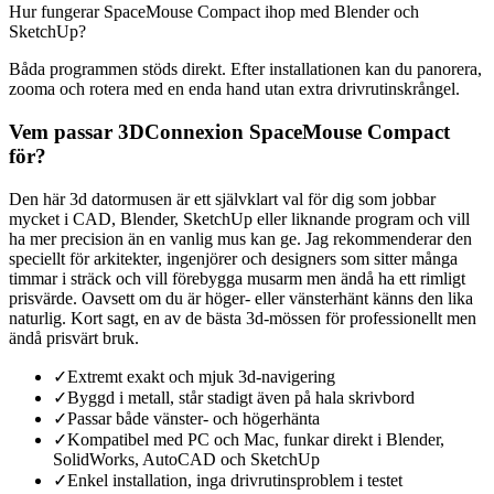
Hur fungerar SpaceMouse Compact ihop med Blender och
SketchUp?
Båda programmen stöds direkt. Efter installationen kan du panorera,
zooma och rotera med en enda hand utan extra drivrutinskrångel.
Vem passar 3DConnexion SpaceMouse Compact
för?
Den här 3d datormusen är ett självklart val för dig som jobbar
mycket i CAD, Blender, SketchUp eller liknande program och vill
ha mer precision än en vanlig mus kan ge. Jag rekommenderar den
speciellt för arkitekter, ingenjörer och designers som sitter många
timmar i sträck och vill förebygga musarm men ändå ha ett rimligt
prisvärde. Oavsett om du är höger- eller vänsterhänt känns den lika
naturlig. Kort sagt, en av de bästa 3d-mössen för professionellt men
ändå prisvärt bruk.
✓
Extremt exakt och mjuk 3d-navigering
✓
Byggd i metall, står stadigt även på hala skrivbord
✓
Passar både vänster- och högerhänta
✓
Kompatibel med PC och Mac, funkar direkt i Blender,
SolidWorks, AutoCAD och SketchUp
✓
Enkel installation, inga drivrutinsproblem i testet