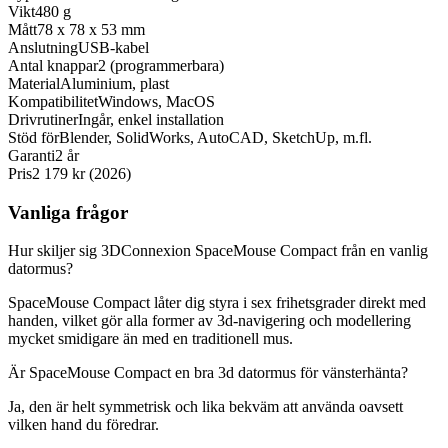
Vikt
480 g
Mått
78 x 78 x 53 mm
Anslutning
USB-kabel
Antal knappar
2 (programmerbara)
Material
Aluminium, plast
Kompatibilitet
Windows, MacOS
Drivrutiner
Ingår, enkel installation
Stöd för
Blender, SolidWorks, AutoCAD, SketchUp, m.fl.
Garanti
2 år
Pris
2 179 kr (2026)
Vanliga frågor
Hur skiljer sig 3DConnexion SpaceMouse Compact från en vanlig
datormus?
SpaceMouse Compact låter dig styra i sex frihetsgrader direkt med
handen, vilket gör alla former av 3d-navigering och modellering
mycket smidigare än med en traditionell mus.
Är SpaceMouse Compact en bra 3d datormus för vänsterhänta?
Ja, den är helt symmetrisk och lika bekväm att använda oavsett
vilken hand du föredrar.