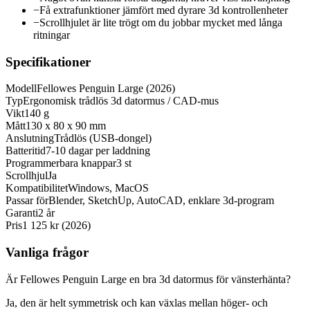
−
Få extrafunktioner jämfört med dyrare 3d kontrollenheter
−
Scrollhjulet är lite trögt om du jobbar mycket med långa
ritningar
Specifikationer
Modell
Fellowes Penguin Large (2026)
Typ
Ergonomisk trådlös 3d datormus / CAD-mus
Vikt
140 g
Mått
130 x 80 x 90 mm
Anslutning
Trådlös (USB-dongel)
Batteritid
7-10 dagar per laddning
Programmerbara knappar
3 st
Scrollhjul
Ja
Kompatibilitet
Windows, MacOS
Passar för
Blender, SketchUp, AutoCAD, enklare 3d-program
Garanti
2 år
Pris
1 125 kr (2026)
Vanliga frågor
Är Fellowes Penguin Large en bra 3d datormus för vänsterhänta?
Ja, den är helt symmetrisk och kan växlas mellan höger- och