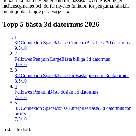
funkar lika bra för Blender som för klassisk CAD. Priset ligger i
mellansegmentet och du får mycket funktion för pengarna, särskilt
om du jobbar längre pass varje dag.
Topp 5 bästa
3d datormus
2026
1
3DConnexion SpaceMouse Compact
Bäst i test 3d datormus
9.5/10
2
Fellowes Penguin Large
Bästa billiga 3d datormus
9.0/10
3
3DConnexion SpaceMouse Pro
Bästa premium 3d datormus
8.5/10
4
Fellowes Penguin
Bästa design 3d datormus
7.8/10
5
3DConnexion SpaceMouse Enterprise
Bästa 3d datormus för
proffs
7.5/10
Testets tre bästa