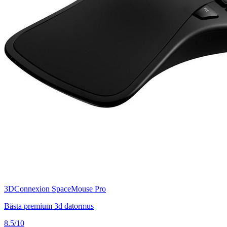
3DConnexion SpaceMouse Pro
Bästa premium 3d datormus
8.5/10