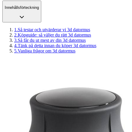
Innehållsförteckning
1
.
Så testar och utvärderar vi 3d datormus
2
.
Köpguide: så väljer du rätt 3d datormus
3
.
Så får du ut mest av din 3d datormus
4
.
Tänk på detta innan du köper 3d datormus
5
.
Vanliga frågor om 3d datormus