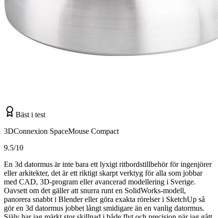
Bäst i test
3DConnexion SpaceMouse Compact
9.5/10
En 3d datormus är inte bara ett lyxigt ritbordstillbehör för ingenjörer
eller arkitekter, det är ett riktigt skarpt verktyg för alla som jobbar
med CAD, 3D-program eller avancerad modellering i Sverige.
Oavsett om det gäller att snurra runt en SolidWorks-modell,
panorera snabbt i Blender eller göra exakta rörelser i SketchUp så
gör en 3d datormus jobbet långt smidigare än en vanlig datormus.
Själv har jag märkt stor skillnad i både flyt och precision när jag gått