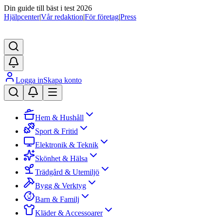
Din guide till bäst i test 2026
Hjälpcenter
|
Vår redaktion
|
För företag
|
Press
Logga in
Skapa konto
Hem & Hushåll
Sport & Fritid
Elektronik & Teknik
Skönhet & Hälsa
Trädgård & Utemiljö
Bygg & Verktyg
Barn & Familj
Kläder & Accessoarer