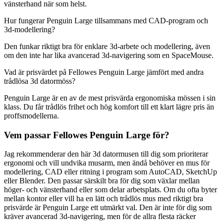
vänsterhand när som helst.
Hur fungerar Penguin Large tillsammans med CAD-program och
3d-modellering?
Den funkar riktigt bra för enklare 3d-arbete och modellering, även
om den inte har lika avancerad 3d-navigering som en SpaceMouse.
Vad är prisvärdet på Fellowes Penguin Large jämfört med andra
trådlösa 3d datormöss?
Penguin Large är en av de mest prisvärda ergonomiska mössen i sin
klass. Du får trådlös frihet och hög komfort till ett klart lägre pris än
proffsmodellerna.
Vem passar Fellowes Penguin Large för?
Jag rekommenderar den här 3d datormusen till dig som prioriterar
ergonomi och vill undvika musarm, men ändå behöver en mus för
modellering, CAD eller ritning i program som AutoCAD, SketchUp
eller Blender. Den passar särskilt bra för dig som växlar mellan
höger- och vänsterhand eller som delar arbetsplats. Om du ofta byter
mellan kontor eller vill ha en lätt och trådlös mus med riktigt bra
prisvärde är Penguin Large ett utmärkt val. Den är inte för dig som
kräver avancerad 3d-navigering, men för de allra flesta räcker