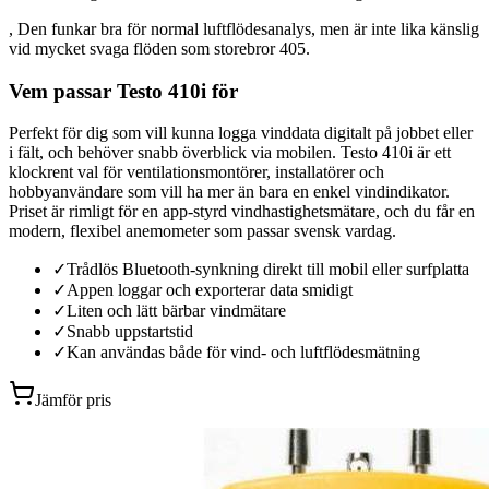
, Den funkar bra för normal luftflödesanalys, men är inte lika känslig
vid mycket svaga flöden som storebror 405.
Vem passar Testo 410i för
Perfekt för dig som vill kunna logga vinddata digitalt på jobbet eller
i fält, och behöver snabb överblick via mobilen. Testo 410i är ett
klockrent val för ventilationsmontörer, installatörer och
hobbyanvändare som vill ha mer än bara en enkel vindindikator.
Priset är rimligt för en app-styrd vindhastighetsmätare, och du får en
modern, flexibel anemometer som passar svensk vardag.
✓
Trådlös Bluetooth-synkning direkt till mobil eller surfplatta
✓
Appen loggar och exporterar data smidigt
✓
Liten och lätt bärbar vindmätare
✓
Snabb uppstartstid
✓
Kan användas både för vind- och luftflödesmätning
Jämför pris