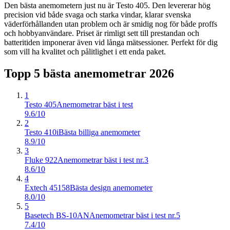
Den bästa anemometern just nu är Testo 405. Den levererar hög
precision vid både svaga och starka vindar, klarar svenska
väderförhållanden utan problem och är smidig nog för både proffs
och hobbyanvändare. Priset är rimligt sett till prestandan och
batteritiden imponerar även vid långa mätsessioner. Perfekt för dig
som vill ha kvalitet och pålitlighet i ett enda paket.
Topp 5 bästa
anemometrar
2026
1
Testo 405
Anemometrar bäst i test
9.6/10
2
Testo 410i
Bästa billiga anemometer
8.9/10
3
Fluke 922
Anemometrar bäst i test nr.3
8.6/10
4
Extech 45158
Bästa design anemometer
8.0/10
5
Basetech BS-10AN
Anemometrar bäst i test nr.5
7.4/10