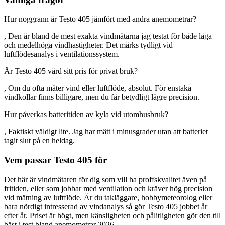
Hur noggrann är Testo 405 jämfört med andra anemometrar?
, Den är bland de mest exakta vindmätarna jag testat för både låga
och medelhöga vindhastigheter. Det märks tydligt vid
luftflödesanalys i ventilationssystem.
Är Testo 405 värd sitt pris för privat bruk?
, Om du ofta mäter vind eller luftflöde, absolut. För enstaka
vindkollar finns billigare, men du får betydligt lägre precision.
Hur påverkas batteritiden av kyla vid utomhusbruk?
, Faktiskt väldigt lite. Jag har mätt i minusgrader utan att batteriet
tagit slut på en heldag.
Vem passar Testo 405 för
Det här är vindmätaren för dig som vill ha proffskvalitet även på
fritiden, eller som jobbar med ventilation och kräver hög precision
vid mätning av luftflöde. Är du takläggare, hobbymeteorolog eller
bara nördigt intresserad av vindanalys så gör Testo 405 jobbet år
efter år. Priset är högt, men känsligheten och pålitligheten gör den till
bäst i test bland anemometrar 2026.