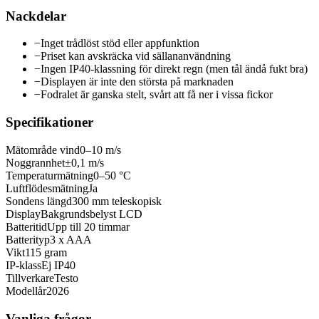
Nackdelar
−
Inget trådlöst stöd eller appfunktion
−
Priset kan avskräcka vid sällananvändning
−
Ingen IP40-klassning för direkt regn (men tål ändå fukt bra)
−
Displayen är inte den största på marknaden
−
Fodralet är ganska stelt, svårt att få ner i vissa fickor
Specifikationer
Mätområde vind
0–10 m/s
Noggrannhet
±0,1 m/s
Temperaturmätning
0–50 °C
Luftflödesmätning
Ja
Sondens längd
300 mm teleskopisk
Display
Bakgrundsbelyst LCD
Batteritid
Upp till 20 timmar
Batterityp
3 x AAA
Vikt
115 gram
IP-klass
Ej IP40
Tillverkare
Testo
Modellår
2026
Vanliga frågor