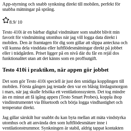
App-styrning och snabb synkning direkt till mobilen, perfekt för
snabba mätningar på språng.
8.9
/ 10
Testo 410i är en bärbar digital vindmätare som snabbt blivit min
favorit för vindmätning utomhus när jag vill logga data direkt i
mobilen. Den är framtagen för dig som gillar att slippa anteckna och
vill kunna dela vinddata eller luftflödesmätningar direkt på jobbet
eller i trädgården. Priset ligger på en nivå där du får en rejäl dos
funktionalitet utan att det känns som en proffsutgift.
Testo 410i i praktiken, när appen gör jobbet
Det som gör Testo 410i speciell är just den smidiga kopplingen till
mobilen. Första gången jag testade den var en blåsig lördagsmorgon
i mars, när jag skulle felsöka ett ventilationssystem. Det tog mindre
än en minut att få igång appen (Testo Smart Probes), koppla ihop
vindinstrumentet via Bluetooth och börja logga vindhastighet och
temperatur direkt.
Jag gillar särskilt hur snabbt du kan byta mellan att mäta vindstyrka
utomhus och att använda den som luftflödesmätare inne i
ventilationstrummor. Synkningen är stabil, aldrig tappat kontakten