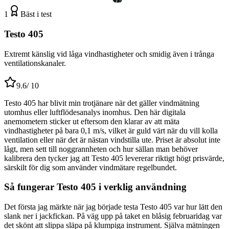
1
Bäst i test
Testo 405
Extremt känslig vid låga vindhastigheter och smidig även i trånga
ventilationskanaler.
9.6
/ 10
Testo 405 har blivit min trotjänare när det gäller vindmätning
utomhus eller luftflödesanalys inomhus. Den här digitala
anemometern sticker ut eftersom den klarar av att mäta
vindhastigheter på bara 0,1 m/s, vilket är guld värt när du vill kolla
ventilation eller när det är nästan vindstilla ute. Priset är absolut inte
lågt, men sett till noggrannheten och hur sällan man behöver
kalibrera den tycker jag att Testo 405 levererar riktigt högt prisvärde,
särskilt för dig som använder vindmätare regelbundet.
Så fungerar Testo 405 i verklig användning
Det första jag märkte när jag började testa Testo 405 var hur lätt den
slank ner i jackfickan. På väg upp på taket en blåsig februaridag var
det skönt att slippa släpa på klumpiga instrument. Själva mätningen