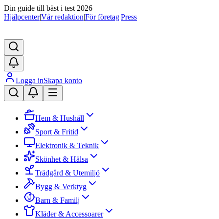
Din guide till bäst i test 2026
Hjälpcenter
|
Vår redaktion
|
För företag
|
Press
Logga in
Skapa konto
Hem & Hushåll
Sport & Fritid
Elektronik & Teknik
Skönhet & Hälsa
Trädgård & Utemiljö
Bygg & Verktyg
Barn & Familj
Kläder & Accessoarer