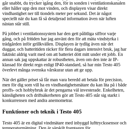
går snabbt, du trycker igång den, för in sonden i ventilationskanalen
eller håller upp den mot vinden, och displayen visar direkt
vindhastighet ner till tiondels meter per sekund. Det är något
speciellt när du kan få så detaljerad information även när luften
nästan står still.
På jobbet i ventilationssystem har den gett pålitliga siffror varje
gång, och på fritiden har jag använt den för att mäta vindstyrka i
trädgården inför grillkvällen. Displayen är tydlig även när det
duggar, och batteritiden räcker för flera dagars intensivt bruk, jag har
faktiskt aldrig varit med om att batteriet dött mitt under ett jobb. En
annan sak jag uppskattar är robustheten, även om den inte är IP-
klassad för direkt regn enligt IP40-standard, så har min Testo 405
överlevt många svenska vårskurar utan att ge upp.
När det gäller priset så får man vara beredd att betala för precision,
men för dig som vill ha en vindhastighetsmätare du kan lita på i både
proffs- och hobbybruk är det pengarna väl investerade. Enkelheten,
känsligheten och driftsäkerheten gör att Testo 405 står sig starkt i
konkurrensen med andra anemometrar.
Funktioner och teknik i Testo 405
Testo 405 är en digital vindmätare med inbyggd lufttryckssensor och
temperaturmätning. Den är särskilt framtagen för