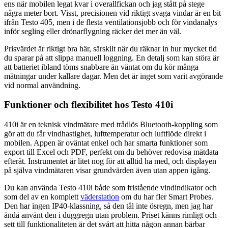
ens när mobilen legat kvar i overallfickan och jag stått på stege
några meter bort. Visst, precisionen vid riktigt svaga vindar är en bit
ifrån Testo 405, men i de flesta ventilationsjobb och för vindanalys
inför segling eller drönarflygning räcker det mer än väl.
Prisvärdet är riktigt bra här, särskilt när du räknar in hur mycket tid
du sparar på att slippa manuell loggning. En detalj som kan störa är
att batteriet ibland töms snabbare än väntat om du kör många
mätningar under kallare dagar. Men det är inget som varit avgörande
vid normal användning.
Funktioner och flexibilitet hos Testo 410i
410i är en teknisk vindmätare med trådlös Bluetooth-koppling som
gör att du får vindhastighet, lufttemperatur och luftflöde direkt i
mobilen. Appen är oväntat enkel och har smarta funktioner som
export till Excel och PDF, perfekt om du behöver redovisa mätdata
efteråt. Instrumentet är litet nog för att alltid ha med, och displayen
på själva vindmätaren visar grundvärden även utan appen igång.
Du kan använda Testo 410i både som fristående vindindikator och
som del av en komplett
väderstation
om du har fler Smart Probes.
Den har ingen IP40-klassning, så den tål inte ösregn, men jag har
ändå använt den i duggregn utan problem. Priset känns rimligt och
sett till funktionaliteten är det svårt att hitta någon annan bärbar