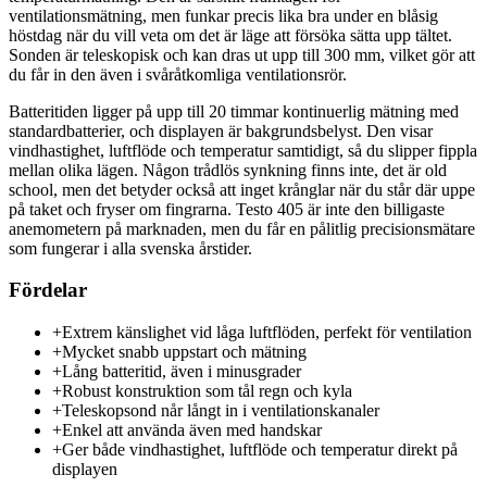
ventilationsmätning, men funkar precis lika bra under en blåsig
höstdag när du vill veta om det är läge att försöka sätta upp tältet.
Sonden är teleskopisk och kan dras ut upp till 300 mm, vilket gör att
du får in den även i svåråtkomliga ventilationsrör.
Batteritiden ligger på upp till 20 timmar kontinuerlig mätning med
standardbatterier, och displayen är bakgrundsbelyst. Den visar
vindhastighet, luftflöde och temperatur samtidigt, så du slipper fippla
mellan olika lägen. Någon trådlös synkning finns inte, det är old
school, men det betyder också att inget krånglar när du står där uppe
på taket och fryser om fingrarna. Testo 405 är inte den billigaste
anemometern på marknaden, men du får en pålitlig precisionsmätare
som fungerar i alla svenska årstider.
Fördelar
+
Extrem känslighet vid låga luftflöden, perfekt för ventilation
+
Mycket snabb uppstart och mätning
+
Lång batteritid, även i minusgrader
+
Robust konstruktion som tål regn och kyla
+
Teleskopsond når långt in i ventilationskanaler
+
Enkel att använda även med handskar
+
Ger både vindhastighet, luftflöde och temperatur direkt på
displayen