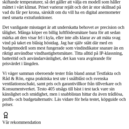
skiftande temperaturer, så det gäller att välja en modell som håller
måttet i vårt klimat. Priset varierar rejält och det är stor skillnad på
vad du får per krona, särskilt om du vill ha en digital anemometer
med smarta extrafunktioner.
Det vanligaste misstaget är att underskatta behovet av precision och
tålighet. Många köper en billig luftflödesmätare bara för att sedan
märka att den visar fel i kyla, eller inte alls klarar av att mäta svag
vind på taket en blåsig höstdag. Jag har själv stått där med en
budgetmodell som mest fungerade som vindindikator snarare än en
riktigt användbar vindhastighetsmätare. Titta alltid på IP-klassning,
batteritid och användarvänlighet, det kan vara avgörande för
prisvärdet i längden.
Vi väger samman oberoende tester från bland annat Testfakta och
Råd & Rön, egna praktiska test ute i snålblåst och svenska
ventilationsschakt, samt pris och garantivillkor från tillverkare och
Konsumentverket. Testo 405 utsågs till bäst i test tack vare sin
känslighet och smidighet, men i snabblistan hittar du även trådlösa,
proffs- och budgetalternativ. Läs vidare för hela testet, köpguide och
priser.
Vår rekommendation