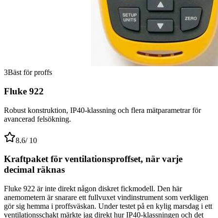
3
Bäst för proffs
Fluke 922
Robust konstruktion, IP40-klassning och flera mätparametrar för
avancerad felsökning.
8.6
/ 10
Kraftpaket för ventilationsproffset, när varje
decimal räknas
Fluke 922 är inte direkt någon diskret fickmodell. Den här
anemometern är snarare ett fullvuxet vindinstrument som verkligen
gör sig hemma i proffsväskan. Under testet på en kylig marsdag i ett
ventilationsschakt märkte jag direkt hur IP40-klassningen och det