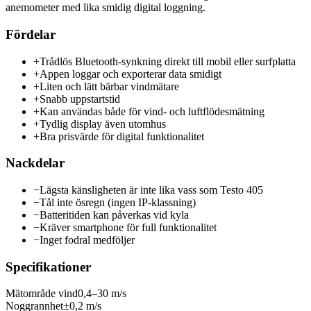
anemometer med lika smidig digital loggning.
Fördelar
+
Trådlös Bluetooth-synkning direkt till mobil eller surfplatta
+
Appen loggar och exporterar data smidigt
+
Liten och lätt bärbar vindmätare
+
Snabb uppstartstid
+
Kan användas både för vind- och luftflödesmätning
+
Tydlig display även utomhus
+
Bra prisvärde för digital funktionalitet
Nackdelar
−
Lägsta känsligheten är inte lika vass som Testo 405
−
Tål inte ösregn (ingen IP-klassning)
−
Batteritiden kan påverkas vid kyla
−
Kräver smartphone för full funktionalitet
−
Inget fodral medföljer
Specifikationer
Mätområde vind
0,4–30 m/s
Noggrannhet
±0,2 m/s