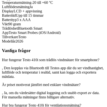
Temperaturmätning
-20 till +60 °C
Luftflödesmätning
Ja
Display
LCD + appvisning
Batteritid
Upp till 15 timmar
Batterityp
3 x AAA
Vikt
90 gram
Trådlöshet
Bluetooth Smart
App
Testo Smart Probes (iOS/Android)
Tillverkare
Testo
Modellår
2026
Vanliga frågor
Hur fungerar Testo 410i som trådlös vindmätare för smartphone?
, Den kopplas via Bluetooth till Testos app där du ser vindhastighet,
luftflöde och temperatur i realtid, samt kan logga och exportera
mätdata.
Är priset motiverat jämfört med enklare vindmätare?
, Ja, om du värdesätter digital loggning och snabb export av data.
För manuella mätningar finns billigare alternativ.
Hur bra fungerar Testo 410i för ventilationsmätning?