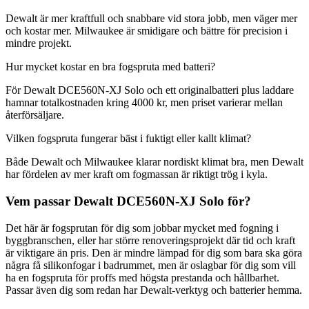
Dewalt är mer kraftfull och snabbare vid stora jobb, men väger mer
och kostar mer. Milwaukee är smidigare och bättre för precision i
mindre projekt.
Hur mycket kostar en bra fogspruta med batteri?
För Dewalt DCE560N-XJ Solo och ett originalbatteri plus laddare
hamnar totalkostnaden kring 4000 kr, men priset varierar mellan
återförsäljare.
Vilken fogspruta fungerar bäst i fuktigt eller kallt klimat?
Både Dewalt och Milwaukee klarar nordiskt klimat bra, men Dewalt
har fördelen av mer kraft om fogmassan är riktigt trög i kyla.
Vem passar Dewalt DCE560N-XJ Solo för?
Det här är fogsprutan för dig som jobbar mycket med fogning i
byggbranschen, eller har större renoveringsprojekt där tid och kraft
är viktigare än pris. Den är mindre lämpad för dig som bara ska göra
några få silikonfogar i badrummet, men är oslagbar för dig som vill
ha en fogspruta för proffs med högsta prestanda och hållbarhet.
Passar även dig som redan har Dewalt-verktyg och batterier hemma.