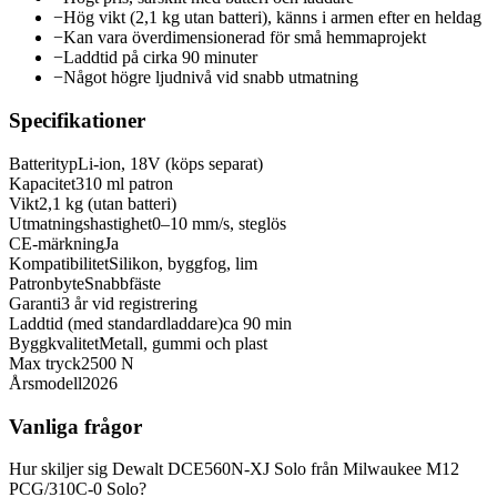
−
Hög vikt (2,1 kg utan batteri), känns i armen efter en heldag
−
Kan vara överdimensionerad för små hemmaprojekt
−
Laddtid på cirka 90 minuter
−
Något högre ljudnivå vid snabb utmatning
Specifikationer
Batterityp
Li-ion, 18V (köps separat)
Kapacitet
310 ml patron
Vikt
2,1 kg (utan batteri)
Utmatningshastighet
0–10 mm/s, steglös
CE-märkning
Ja
Kompatibilitet
Silikon, byggfog, lim
Patronbyte
Snabbfäste
Garanti
3 år vid registrering
Laddtid (med standardladdare)
ca 90 min
Byggkvalitet
Metall, gummi och plast
Max tryck
2500 N
Årsmodell
2026
Vanliga frågor
Hur skiljer sig Dewalt DCE560N-XJ Solo från Milwaukee M12
PCG/310C-0 Solo?