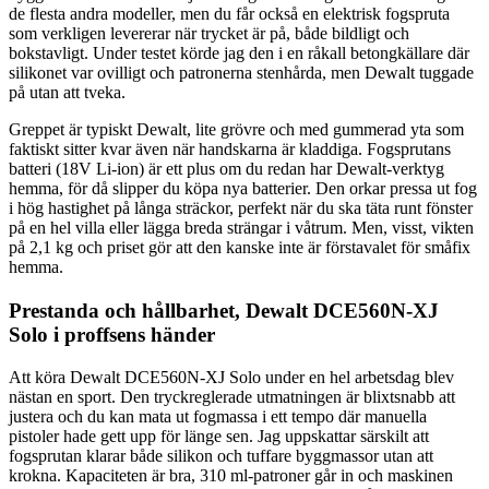
de flesta andra modeller, men du får också en elektrisk fogspruta
som verkligen levererar när trycket är på, både bildligt och
bokstavligt. Under testet körde jag den i en råkall betongkällare där
silikonet var ovilligt och patronerna stenhårda, men Dewalt tuggade
på utan att tveka.
Greppet är typiskt Dewalt, lite grövre och med gummerad yta som
faktiskt sitter kvar även när handskarna är kladdiga. Fogsprutans
batteri (18V Li-ion) är ett plus om du redan har Dewalt-verktyg
hemma, för då slipper du köpa nya batterier. Den orkar pressa ut fog
i hög hastighet på långa sträckor, perfekt när du ska täta runt fönster
på en hel villa eller lägga breda strängar i våtrum. Men, visst, vikten
på 2,1 kg och priset gör att den kanske inte är förstavalet för småfix
hemma.
Prestanda och hållbarhet, Dewalt DCE560N-XJ
Solo i proffsens händer
Att köra Dewalt DCE560N-XJ Solo under en hel arbetsdag blev
nästan en sport. Den tryckreglerade utmatningen är blixtsnabb att
justera och du kan mata ut fogmassa i ett tempo där manuella
pistoler hade gett upp för länge sen. Jag uppskattar särskilt att
fogsprutan klarar både silikon och tuffare byggmassor utan att
krokna. Kapaciteten är bra, 310 ml-patroner går in och maskinen