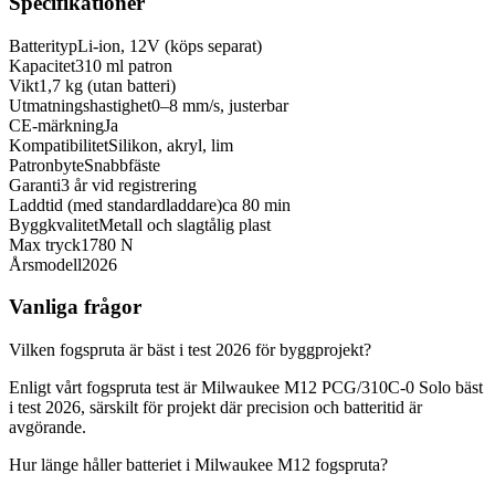
Specifikationer
Batterityp
Li-ion, 12V (köps separat)
Kapacitet
310 ml patron
Vikt
1,7 kg (utan batteri)
Utmatningshastighet
0–8 mm/s, justerbar
CE-märkning
Ja
Kompatibilitet
Silikon, akryl, lim
Patronbyte
Snabbfäste
Garanti
3 år vid registrering
Laddtid (med standardladdare)
ca 80 min
Byggkvalitet
Metall och slagtålig plast
Max tryck
1780 N
Årsmodell
2026
Vanliga frågor
Vilken fogspruta är bäst i test 2026 för byggprojekt?
Enligt vårt fogspruta test är Milwaukee M12 PCG/310C-0 Solo bäst
i test 2026, särskilt för projekt där precision och batteritid är
avgörande.
Hur länge håller batteriet i Milwaukee M12 fogspruta?