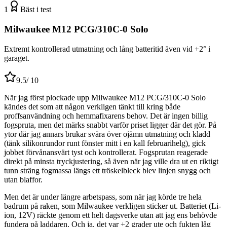
1
Bäst i test
Milwaukee M12 PCG/310C-0 Solo
Extremt kontrollerad utmatning och lång batteritid även vid +2° i
garaget.
9.5
/ 10
När jag först plockade upp Milwaukee M12 PCG/310C-0 Solo
kändes det som att någon verkligen tänkt till kring både
proffsanvändning och hemmafixarens behov. Det är ingen billig
fogspruta, men det märks snabbt varför priset ligger där det gör. På
ytor där jag annars brukar svära över ojämn utmatning och kladd
(tänk silikonrundor runt fönster mitt i en kall februarihelg), gick
jobbet förvånansvärt tyst och kontrollerat. Fogsprutan reagerade
direkt på minsta tryckjustering, så även när jag ville dra ut en riktigt
tunn sträng fogmassa längs ett tröskelbleck blev linjen snygg och
utan blaffor.
Men det är under längre arbetspass, som när jag körde tre hela
badrum på raken, som Milwaukee verkligen sticker ut. Batteriet (Li-
ion, 12V) räckte genom ett helt dagsverke utan att jag ens behövde
fundera på laddaren. Och ja, det var +2 grader ute och fukten låg