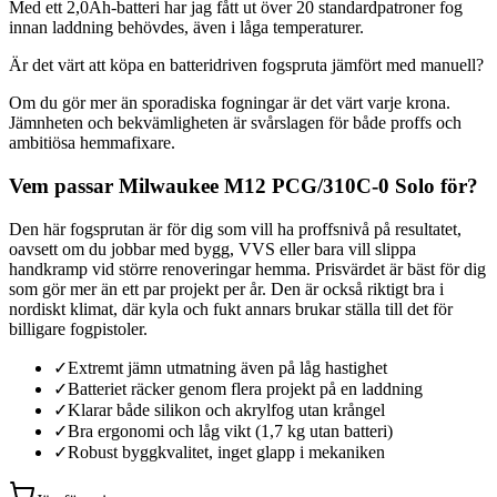
Med ett 2,0Ah-batteri har jag fått ut över 20 standardpatroner fog
innan laddning behövdes, även i låga temperaturer.
Är det värt att köpa en batteridriven fogspruta jämfört med manuell?
Om du gör mer än sporadiska fogningar är det värt varje krona.
Jämnheten och bekvämligheten är svårslagen för både proffs och
ambitiösa hemmafixare.
Vem passar Milwaukee M12 PCG/310C-0 Solo för?
Den här fogsprutan är för dig som vill ha proffsnivå på resultatet,
oavsett om du jobbar med bygg, VVS eller bara vill slippa
handkramp vid större renoveringar hemma. Prisvärdet är bäst för dig
som gör mer än ett par projekt per år. Den är också riktigt bra i
nordiskt klimat, där kyla och fukt annars brukar ställa till det för
billigare fogpistoler.
✓
Extremt jämn utmatning även på låg hastighet
✓
Batteriet räcker genom flera projekt på en laddning
✓
Klarar både silikon och akrylfog utan krångel
✓
Bra ergonomi och låg vikt (1,7 kg utan batteri)
✓
Robust byggkvalitet, inget glapp i mekaniken