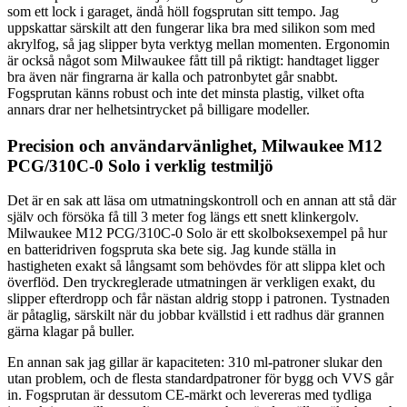
som ett lock i garaget, ändå höll fogsprutan sitt tempo. Jag
uppskattar särskilt att den fungerar lika bra med silikon som med
akrylfog, så jag slipper byta verktyg mellan momenten. Ergonomin
är också något som Milwaukee fått till på riktigt: handtaget ligger
bra även när fingrarna är kalla och patronbytet går snabbt.
Fogsprutan känns robust och inte det minsta plastig, vilket ofta
annars drar ner helhetsintrycket på billigare modeller.
Precision och användarvänlighet, Milwaukee M12
PCG/310C-0 Solo i verklig testmiljö
Det är en sak att läsa om utmatningskontroll och en annan att stå där
själv och försöka få till 3 meter fog längs ett snett klinkergolv.
Milwaukee M12 PCG/310C-0 Solo är ett skolboksexempel på hur
en batteridriven fogspruta ska bete sig. Jag kunde ställa in
hastigheten exakt så långsamt som behövdes för att slippa klet och
överflöd. Den tryckreglerade utmatningen är verkligen exakt, du
slipper efterdropp och får nästan aldrig stopp i patronen. Tystnaden
är påtaglig, särskilt när du jobbar kvällstid i ett radhus där grannen
gärna klagar på buller.
En annan sak jag gillar är kapaciteten: 310 ml-patroner slukar den
utan problem, och de flesta standardpatroner för bygg och VVS går
in. Fogsprutan är dessutom CE-märkt och levereras med tydliga