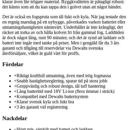
klarar även lite trögare material. Byggkvaliteten är påtagligt robust:
det känns som att du kan tappa den i golvet utan att något händer.
Det är också en fogspruta som tål fukt och kyla. När jag testade den
en regnig marsdag på ett nybygge, påverkades varken batteriet eller
utmatningshastigheten nämnvärt. Underhållet är inte krångligt, det
räcker att torka av och hålla kolven fri från gammal fog. Laddtiden
är dock något lång, runt 90 minuter, och det är synd att laddare och
batteri inte ingår med tanke på priset. Men i gengäld får du 3 års
garanti och tillgång till reservdelar via Dewalts svenska
återförsäljare, vilket är guld värt för proffs.
Fördelar
+
Riktigt kraftfull utmatning, även med trög fogmassa
+
Snabb hastighetsreglering, sparar tid på stora jobb
+
Greppvänlig och robust design, tål tuff hantering
+
Lång batteritid med 18V Li-ion (flera timmar i sträck)
+
Kompatibel med Dewalts batterisystem
+
Klarar svensk kyla och fukt bra
+
3 års garanti vid registrering
Nackdelar
−
Högt pris, särskilt med batteri och laddare