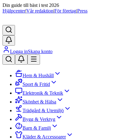
Din guide till bäst i test 2026
Hjälpcenter
|
Vår redaktion
|
För företag
|
Press
Logga in
Skapa konto
Hem & Hushåll
Sport & Fritid
Elektronik & Teknik
Skönhet & Hälsa
Trädgård & Utemiljö
Bygg & Verktyg
Barn & Familj
Kläder & Accessoarer