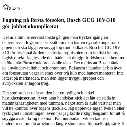
8.4
/ 10
Fogning på första försöket, Bosch GCG 18V-310
gör jobbet okomplicerat
Det är alltid lite nervöst första gången man trycker igång en
batteridriven fogspruta, särskilt om man har en dyr silikonpatron i
pipen och ska lägga en snygg fog runt badkaret. Bosch GCG 18V-
310 Professional är den elektriska fogpistolen som faktiskt känns
logisk direkt. Jag testade den både i ett dragigt fritidshus och hemma
i köket när fönsterbrädorna skulle tätas. Det märks att Bosch tänkt
på användarvänlighet och ergonomi. Balansen i handen är bra även
om fogsprutan väger in strax över två kilo med batteri monterat. Inte
lättast på marknaden, men den ligger tryggt i greppet och
avtryckaren är lagom trög.
Det som sticker ut är att den har en tydlig och enkel
hastighetsjustering. Även utan handskar gick det lätt att ställa in
matningshastigheten med tummen, något som är guld värt när man
vill ha kontroll över fogens tjocklek. Jag upplevde ingen tvekan eller
ryckighet i utmatningen, även när jag körde riktigt långsamt för att få
snygga avslut kring diskhon. På minussidan: vikten känns i
underarmen om du arbetar en längre stund ovanför axelhöjd, särskilt