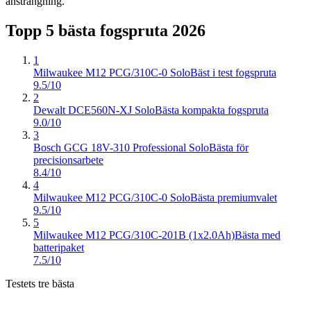
ansträngning.
Topp 5 bästa
fogspruta
2026
1
Milwaukee M12 PCG/310C-0 Solo
Bäst i test fogspruta
9.5/10
2
Dewalt DCE560N-XJ Solo
Bästa kompakta fogspruta
9.0/10
3
Bosch GCG 18V-310 Professional Solo
Bästa för
precisionsarbete
8.4/10
4
Milwaukee M12 PCG/310C-0 Solo
Bästa premiumvalet
9.5/10
5
Milwaukee M12 PCG/310C-201B (1x2.0Ah)
Bästa med
batteripaket
7.5/10
Testets tre bästa