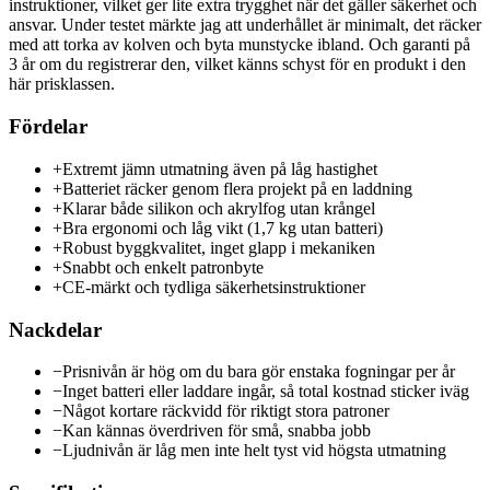
instruktioner, vilket ger lite extra trygghet när det gäller säkerhet och
ansvar. Under testet märkte jag att underhållet är minimalt, det räcker
med att torka av kolven och byta munstycke ibland. Och garanti på
3 år om du registrerar den, vilket känns schyst för en produkt i den
här prisklassen.
Fördelar
+
Extremt jämn utmatning även på låg hastighet
+
Batteriet räcker genom flera projekt på en laddning
+
Klarar både silikon och akrylfog utan krångel
+
Bra ergonomi och låg vikt (1,7 kg utan batteri)
+
Robust byggkvalitet, inget glapp i mekaniken
+
Snabbt och enkelt patronbyte
+
CE-märkt och tydliga säkerhetsinstruktioner
Nackdelar
−
Prisnivån är hög om du bara gör enstaka fogningar per år
−
Inget batteri eller laddare ingår, så total kostnad sticker iväg
−
Något kortare räckvidd för riktigt stora patroner
−
Kan kännas överdriven för små, snabba jobb
−
Ljudnivån är låg men inte helt tyst vid högsta utmatning