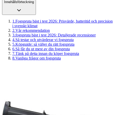
Innehållsförteckning
1
.
Fogspruta bäst i test 2026: Prisvärde, batteritid och precision
i svenskt klimat
2
.
Vår rekommendation
3
.
fogspruta bäst i test 2026: Detaljerade recensioner
4
.
Så testar och utvärderar vi fogspruta
5
.
Köpguide: så väljer du rätt fogspruta
6
.
Så får du ut mest av din fogspruta
7
.
Tänk på detta innan du köper fogspruta
8
.
Vanliga frågor om fogspruta