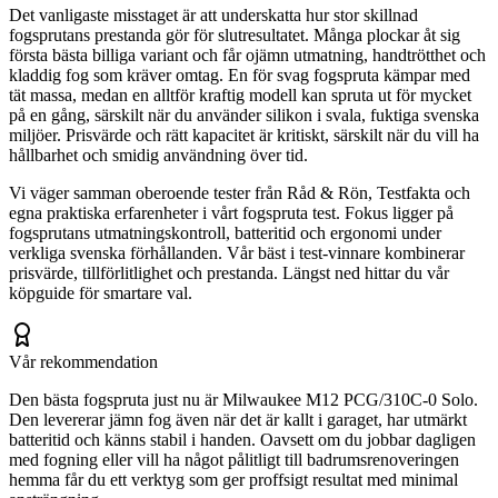
Det vanligaste misstaget är att underskatta hur stor skillnad
fogsprutans prestanda gör för slutresultatet. Många plockar åt sig
första bästa billiga variant och får ojämn utmatning, handtrötthet och
kladdig fog som kräver omtag. En för svag fogspruta kämpar med
tät massa, medan en alltför kraftig modell kan spruta ut för mycket
på en gång, särskilt när du använder silikon i svala, fuktiga svenska
miljöer. Prisvärde och rätt kapacitet är kritiskt, särskilt när du vill ha
hållbarhet och smidig användning över tid.
Vi väger samman oberoende tester från Råd & Rön, Testfakta och
egna praktiska erfarenheter i vårt fogspruta test. Fokus ligger på
fogsprutans utmatningskontroll, batteritid och ergonomi under
verkliga svenska förhållanden. Vår bäst i test-vinnare kombinerar
prisvärde, tillförlitlighet och prestanda. Längst ned hittar du vår
köpguide för smartare val.
Vår rekommendation
Den bästa fogspruta just nu är Milwaukee M12 PCG/310C-0 Solo.
Den levererar jämn fog även när det är kallt i garaget, har utmärkt
batteritid och känns stabil i handen. Oavsett om du jobbar dagligen
med fogning eller vill ha något pålitligt till badrumsrenoveringen
hemma får du ett verktyg som ger proffsigt resultat med minimal