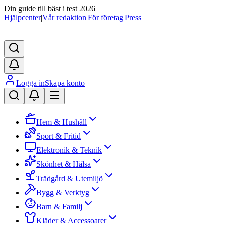
Din guide till bäst i test 2026
Hjälpcenter
|
Vår redaktion
|
För företag
|
Press
Logga in
Skapa konto
Hem & Hushåll
Sport & Fritid
Elektronik & Teknik
Skönhet & Hälsa
Trädgård & Utemiljö
Bygg & Verktyg
Barn & Familj
Kläder & Accessoarer