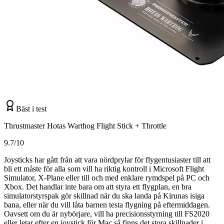
Bäst i test
Thrustmaster Hotas Warthog Flight Stick + Throttle
9.7/10
Joysticks har gått från att vara nördprylar för flygentusiaster till att
bli ett måste för alla som vill ha riktig kontroll i Microsoft Flight
Simulator, X-Plane eller till och med enklare rymdspel på PC och
Xbox. Det handlar inte bara om att styra ett flygplan, en bra
simulatorstyrspak gör skillnad när du ska landa på Kirunas isiga
bana, eller när du vill låta barnen testa flygning på eftermiddagen.
Oavsett om du är nybörjare, vill ha precisionsstyrning till FS2020
eller letar efter en joystick för Mac så finns det stora skillnader i