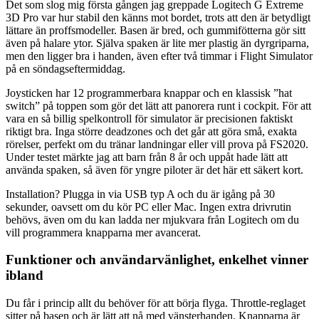
Det som slog mig första gången jag greppade Logitech G Extreme
3D Pro var hur stabil den känns mot bordet, trots att den är betydligt
lättare än proffsmodeller. Basen är bred, och gummifötterna gör sitt
även på halare ytor. Själva spaken är lite mer plastig än dyrgriparna,
men den ligger bra i handen, även efter två timmar i Flight Simulator
på en söndagseftermiddag.
Joysticken har 12 programmerbara knappar och en klassisk ”hat
switch” på toppen som gör det lätt att panorera runt i cockpit. För att
vara en så billig spelkontroll för simulator är precisionen faktiskt
riktigt bra. Inga större deadzones och det går att göra små, exakta
rörelser, perfekt om du tränar landningar eller vill prova på FS2020.
Under testet märkte jag att barn från 8 år och uppåt hade lätt att
använda spaken, så även för yngre piloter är det här ett säkert kort.
Installation? Plugga in via USB typ A och du är igång på 30
sekunder, oavsett om du kör PC eller Mac. Ingen extra drivrutin
behövs, även om du kan ladda ner mjukvara från Logitech om du
vill programmera knapparna mer avancerat.
Funktioner och användarvänlighet, enkelhet vinner
ibland
Du får i princip allt du behöver för att börja flyga. Throttle-reglaget
sitter på basen och är lätt att nå med vänsterhanden. Knapparna är