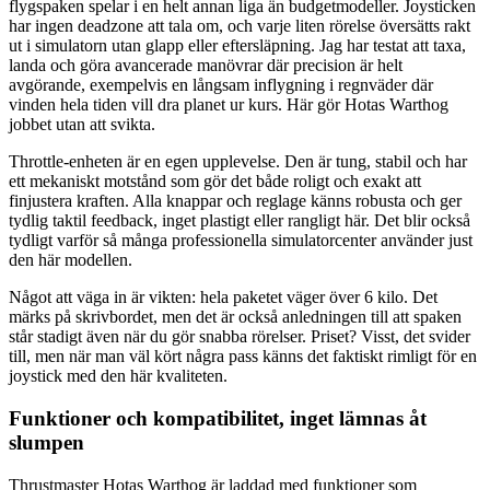
flygspaken spelar i en helt annan liga än budgetmodeller. Joysticken
har ingen deadzone att tala om, och varje liten rörelse översätts rakt
ut i simulatorn utan glapp eller eftersläpning. Jag har testat att taxa,
landa och göra avancerade manövrar där precision är helt
avgörande, exempelvis en långsam inflygning i regnväder där
vinden hela tiden vill dra planet ur kurs. Här gör Hotas Warthog
jobbet utan att svikta.
Throttle-enheten är en egen upplevelse. Den är tung, stabil och har
ett mekaniskt motstånd som gör det både roligt och exakt att
finjustera kraften. Alla knappar och reglage känns robusta och ger
tydlig taktil feedback, inget plastigt eller rangligt här. Det blir också
tydligt varför så många professionella simulatorcenter använder just
den här modellen.
Något att väga in är vikten: hela paketet väger över 6 kilo. Det
märks på skrivbordet, men det är också anledningen till att spaken
står stadigt även när du gör snabba rörelser. Priset? Visst, det svider
till, men när man väl kört några pass känns det faktiskt rimligt för en
joystick med den här kvaliteten.
Funktioner och kompatibilitet, inget lämnas åt
slumpen
Thrustmaster Hotas Warthog är laddad med funktioner som