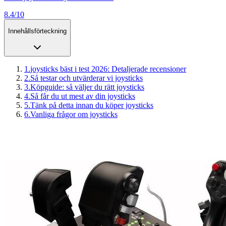
8.4/10
Innehållsförteckning
1
.
joysticks bäst i test 2026: Detaljerade recensioner
2
.
Så testar och utvärderar vi joysticks
3
.
Köpguide: så väljer du rätt joysticks
4
.
Så får du ut mest av din joysticks
5
.
Tänk på detta innan du köper joysticks
6
.
Vanliga frågor om joysticks