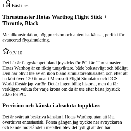
1
Bäst i test
Thrustmaster Hotas Warthog Flight Stick +
Throttle, Black
Metallkonstruktion, hög precision och autentisk känsla, perfekt för
avancerad flygsimulering.
9.7
/ 10
Det här är flaggskeppet bland joysticks för PC i år. Thrustmaster
Hotas Warthog är en riktig tungviktare, både bokstavligt och bildligt.
Den har blivit lite av en ikon bland simulatorentusiaster, och efter att
ha kört över 120 timmar i Microsoft Flight Simulator och DCS
World förstår jag varför. Det är ingen billig historia, men du får
verkligen valuta för varje krona om du är ute efter bästa joystick
2026 för PC.
Precision och känsla i absoluta toppklass
Det är svårt att beskriva känslan i Hotas Warthog utan att låta
överdrivet entusiastisk. Första gången jag tryckte ner avtryckaren
och kände motståndet i metallen blev det tydligt att den här