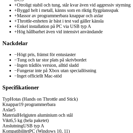
+
Otroligt stabil och tung, står kvar även vid aggressiv styrning
+
Byggd helt i metall, känns som en riktig flygplansspak
+
Massor av programmerbara knappar och axlar
+
Throttle-enheten är bäst i test vad gäller känsla
+
Enkel installation på PC via USB typ A
+
Hög hållbarhet även vid intensivt användande
Nackdelar
−
Högt pris, främst för entusiaster
−
Tung och tar stor plats på skrivbordet
−
Ingen trådlös version, alltid sladd
−
Fungerar inte på Xbox utan speciallösning
−
Inget officiellt Mac-stöd
Specifikationer
Typ
Hotas (Hands on Throttle and Stick)
Knappar
19 programmerbara
Axlar
5
Material
Helgjuten aluminium och stål
Vikt
6,5 kg (hela paketet)
Anslutning
USB typ A
Kompatibilitet
PC (Windows 10, 11)