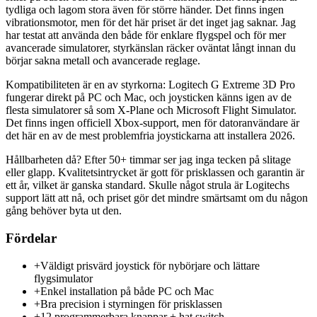
tydliga och lagom stora även för större händer. Det finns ingen
vibrationsmotor, men för det här priset är det inget jag saknar. Jag
har testat att använda den både för enklare flygspel och för mer
avancerade simulatorer, styrkänslan räcker oväntat långt innan du
börjar sakna metall och avancerade reglage.
Kompatibiliteten är en av styrkorna: Logitech G Extreme 3D Pro
fungerar direkt på PC och Mac, och joysticken känns igen av de
flesta simulatorer så som X-Plane och Microsoft Flight Simulator.
Det finns ingen officiell Xbox-support, men för datoranvändare är
det här en av de mest problemfria joystickarna att installera 2026.
Hållbarheten då? Efter 50+ timmar ser jag inga tecken på slitage
eller glapp. Kvalitetsintrycket är gott för prisklassen och garantin är
ett år, vilket är ganska standard. Skulle något strula är Logitechs
support lätt att nå, och priset gör det mindre smärtsamt om du någon
gång behöver byta ut den.
Fördelar
+
Väldigt prisvärd joystick för nybörjare och lättare
flygsimulator
+
Enkel installation på både PC och Mac
+
Bra precision i styrningen för prisklassen
+
12 programmerbara knappar + hat switch