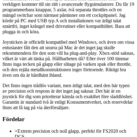
verkligen kommer till sin rätt i avancerade flygsimulatorer. Du får 19
programmerbara knappar, 5 axlar, två separata throttles och en
mängd switchar som närmast påminner om ett cockpitpanel. Jag
körde på PC med USB typ A och installationen var ärligt talat
smärtfri, inget krångel med drivrutiner eller kompatibilitet. Bara att
plugga in och köra.
Joysticken är officiellt kompatibel med Windows, och även om vissa
entusiaster fått den att snurra på Mac är det inget jag skulle
rekommendera för den som vill ha plug-and-play. Xbox-stöd saknas,
vilket är värt att tänka på. Hållbarheten då? Efter över 100 timmar
finns inga tecken på glapp eller slitage på varken spak eller throttle,
och den rejäla metallkonstruktionen inger förtroende. Riktigt bra
även om du är hårdhänt ibland.
Det finns ingen trådlös variant, men ärligt talat, med den här typen
av precision och respons är det inget jag saknar. Det här är en
joystick för dig som prioriterar känsla och exakthet före sladdlöshet.
Garantin är standard två år enligt Konsumentverket, och reservdelar
finns att få tag på via återförsäljare.
Fördelar
+
Extrem precision och noll glapp, perfekt för FS2020 och
DCS