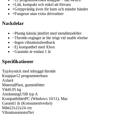
+
Lätt, kompakt och enkel att förvara
+
Greppvänlig även för barn och mindre händer
+
Fungerar utan extra drivrutiner
Nackdelar
−
Plastig känsla jämfört med metallmodeller
−
Throttle-reglaget är lite trögt vid snabb rörelse
−
Ingen vibrationsfeedback
−
Ej kompatibel med Xbox
−
Garantin är endast 1 år
Specifikationer
Typ
Joystick med inbyggd throttle
Knappar
12 programmerbara
Axlar
4
Material
Plast, gummifötter
Vikt
0,95 kg
Anslutning
USB typ A
Kompatibilitet
PC (Windows 10/11), Mac
Garanti
1 år (Konsumentverket)
Mått
22x22x24 cm
Vibrationsmotor
Nej