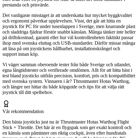
prestanda och prisvärde.
Det vanligaste misstaget är att underskatta hur mycket byggkvalitet
och ergonomi påverkar upplevelsen. Visst, det går att hitta en
joystick för PC för under tusenlappen i Sverige, men knarrande plast
och sladdriga fjädrar förstör snabbt känslan. Många tänker inte heller
på driftskostnad, garanti eller hur väl kontrollenheten faktiskt passar
ihop med svenska eluttag och USB-standarder. Därför missar många
att läsa på om joystickens hållbarhet, installationskrångel och
support innan köp.
Vi väger samman oberoende tester från både Sverige och utlandet,
egna långtidstester och verifierade omdömen. Allt för att hitta bäst i
test bland joysticks utifrån precision, komfort, pris och kompatibilitet
med svenska system. Vinnaren i år? Thrustmaster Hotas Warthog,
och längre ner hittar du både köpguide och tips för att välja rätt
joystick till ditt spelbehov.
Vår rekommendation
Den bästa joysticks just nu är Thrustmaster Hotas Warthog Flight
Stick + Throttle. Det här är en flygspak som ger exakt kontroll och
en känsla som påminner om riktig cockpit, även efter hundratals