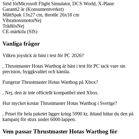
Stöd för
Microsoft Flight Simulator, DCS World, X-Plane
Garanti
2 år (Konsumentverket)
Mått
Spak 13x27 cm, throttle 26x18 cm
Vibrationsmotor
Nej
Trådlös
Nej
CE-märkt
Ja (SIS)
Vanliga frågor
Vilken joystick är bäst i test för PC 2026?
, Thrustmaster Hotas Warthog är bäst i test för PC tack vare sin
precision, byggkvalitet och känsla.
Fungerar Thrustmaster Hotas Warthog på Xbox?
, Nej, den är inte officiellt kompatibel med Xbox.
Hur mycket kostar Thrustmaster Hotas Warthog i Sverige?
, Priset för hela paketet ligger kring 5990 kr, ibland hittar du den på
kampanj för strax under 6000-lappen.
Vem passar Thrustmaster Hotas Warthog för