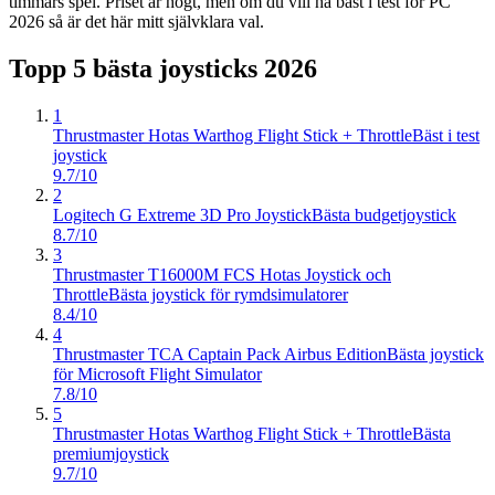
timmars spel. Priset är högt, men om du vill ha bäst i test för PC
2026 så är det här mitt självklara val.
Topp 5 bästa
joysticks
2026
1
Thrustmaster Hotas Warthog Flight Stick + Throttle
Bäst i test
joystick
9.7/10
2
Logitech G Extreme 3D Pro Joystick
Bästa budgetjoystick
8.7/10
3
Thrustmaster T16000M FCS Hotas Joystick och
Throttle
Bästa joystick för rymdsimulatorer
8.4/10
4
Thrustmaster TCA Captain Pack Airbus Edition
Bästa joystick
för Microsoft Flight Simulator
7.8/10
5
Thrustmaster Hotas Warthog Flight Stick + Throttle
Bästa
premiumjoystick
9.7/10