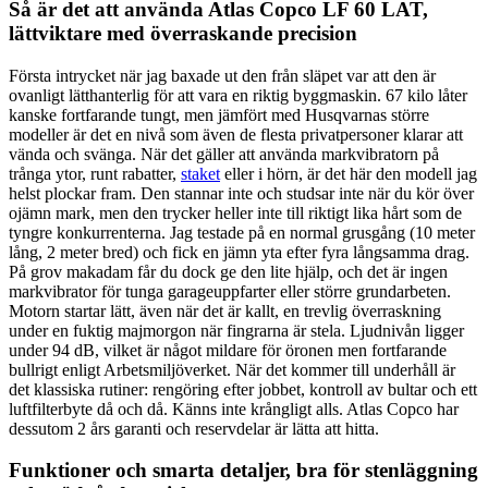
Så är det att använda Atlas Copco LF 60 LAT,
lättviktare med överraskande precision
Första intrycket när jag baxade ut den från släpet var att den är
ovanligt lätthanterlig för att vara en riktig byggmaskin. 67 kilo låter
kanske fortfarande tungt, men jämfört med Husqvarnas större
modeller är det en nivå som även de flesta privatpersoner klarar att
vända och svänga. När det gäller att använda markvibratorn på
trånga ytor, runt rabatter,
staket
eller i hörn, är det här den modell jag
helst plockar fram. Den stannar inte och studsar inte när du kör över
ojämn mark, men den trycker heller inte till riktigt lika hårt som de
tyngre konkurrenterna. Jag testade på en normal grusgång (10 meter
lång, 2 meter bred) och fick en jämn yta efter fyra långsamma drag.
På grov makadam får du dock ge den lite hjälp, och det är ingen
markvibrator för tunga garageuppfarter eller större grundarbeten.
Motorn startar lätt, även när det är kallt, en trevlig överraskning
under en fuktig majmorgon när fingrarna är stela. Ljudnivån ligger
under 94 dB, vilket är något mildare för öronen men fortfarande
bullrigt enligt Arbetsmiljöverket. När det kommer till underhåll är
det klassiska rutiner: rengöring efter jobbet, kontroll av bultar och ett
luftfilterbyte då och då. Känns inte krångligt alls. Atlas Copco har
dessutom 2 års garanti och reservdelar är lätta att hitta.
Funktioner och smarta detaljer, bra för stenläggning