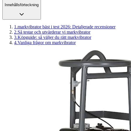
Innehållsförteckning
1
.
markvibrator bäst i test 2026: Detaljerade recensioner
2
.
Så testar och utvärderar vi markvibrator
3
.
Köpguide: så väljer du rätt markvibrator
4
.
Vanliga frågor om markvibrator