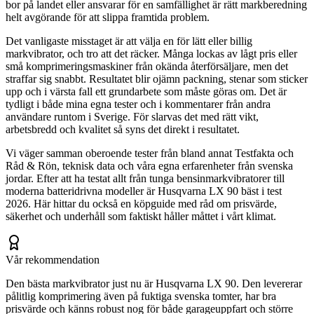
bor på landet eller ansvarar för en samfällighet är rätt markberedning
helt avgörande för att slippa framtida problem.
Det vanligaste misstaget är att välja en för lätt eller billig
markvibrator, och tro att det räcker. Många lockas av lågt pris eller
små komprimeringsmaskiner från okända återförsäljare, men det
straffar sig snabbt. Resultatet blir ojämn packning, stenar som sticker
upp och i värsta fall ett grundarbete som måste göras om. Det är
tydligt i både mina egna tester och i kommentarer från andra
användare runtom i Sverige. För slarvas det med rätt vikt,
arbetsbredd och kvalitet så syns det direkt i resultatet.
Vi väger samman oberoende tester från bland annat Testfakta och
Råd & Rön, teknisk data och våra egna erfarenheter från svenska
jordar. Efter att ha testat allt från tunga bensinmarkvibratorer till
moderna batteridrivna modeller är Husqvarna LX 90 bäst i test
2026. Här hittar du också en köpguide med råd om prisvärde,
säkerhet och underhåll som faktiskt håller måttet i vårt klimat.
Vår rekommendation
Den bästa markvibrator just nu är Husqvarna LX 90. Den levererar
pålitlig komprimering även på fuktiga svenska tomter, har bra
prisvärde och känns robust nog för både garageuppfart och större