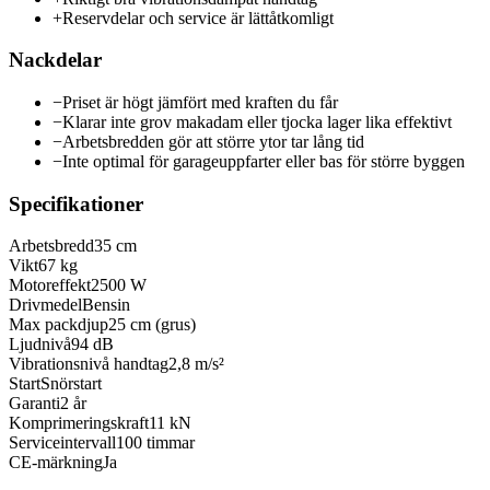
+
Reservdelar och service är lättåtkomligt
Nackdelar
−
Priset är högt jämfört med kraften du får
−
Klarar inte grov makadam eller tjocka lager lika effektivt
−
Arbetsbredden gör att större ytor tar lång tid
−
Inte optimal för garageuppfarter eller bas för större byggen
Specifikationer
Arbetsbredd
35 cm
Vikt
67 kg
Motoreffekt
2500 W
Drivmedel
Bensin
Max packdjup
25 cm (grus)
Ljudnivå
94 dB
Vibrationsnivå handtag
2,8 m/s²
Start
Snörstart
Garanti
2 år
Komprimeringskraft
11 kN
Serviceintervall
100 timmar
CE-märkning
Ja