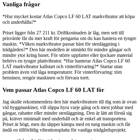
Vanliga frågor
*Hur mycket kostar Atlas Copco LF 60 LAT markvibrator att köpa
och underhålla?*
Priset ligger från 27 211 kr. Driftkostnaden är låg, men sett till
prisvärde får du mer kraft för pengarna om du kan hantera en tyngre
maskin. *Vilken markvibrator passar bäst för stenläggning i
trädgården?* Den här modellen är utmärkt för mindre gångar och
mindre ytor kring huset. För större uppfarter eller tjockare material
behövs en tyngre plattvibrator. *Hur hanterar Atlas Copco LF 60
LAT markvibrator kallstart och vinterförvaring?* Startar utan
problem även vid låga temperaturer. För vinterförvaring: töm
bensinen, rengör maskinen och förvara torrt.
Vem passar Atlas Copco LF 60 LAT för
Jag skulle rekommendera den här markvibratorn till dig som är ovan
vid byggmaskiner, vill slippa hyra varje gång och mest jobbar med
gångar, rabatter eller mindre stenläggning. Den är lätt att förstå sig
på, kräver minimalt med underhåll och är enkel att transportera.
Priset är högt, men du slipper kämpa med en tung maskin och får
ändå en tillförlitlig vibrationsplatta för vanliga trädgårdsprojekt.