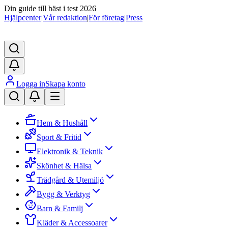
Din guide till bäst i test 2026
Hjälpcenter
|
Vår redaktion
|
För företag
|
Press
Logga in
Skapa konto
Hem & Hushåll
Sport & Fritid
Elektronik & Teknik
Skönhet & Hälsa
Trädgård & Utemiljö
Bygg & Verktyg
Barn & Familj
Kläder & Accessoarer