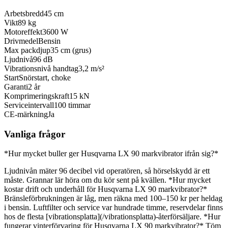
Arbetsbredd
45 cm
Vikt
89 kg
Motoreffekt
3600 W
Drivmedel
Bensin
Max packdjup
35 cm (grus)
Ljudnivå
96 dB
Vibrationsnivå handtag
3,2 m/s²
Start
Snörstart, choke
Garanti
2 år
Komprimeringskraft
15 kN
Serviceintervall
100 timmar
CE-märkning
Ja
Vanliga frågor
*Hur mycket buller ger Husqvarna LX 90 markvibrator ifrån sig?*
Ljudnivån mäter 96 decibel vid operatören, så hörselskydd är ett
måste. Grannar lär höra om du kör sent på kvällen. *Hur mycket
kostar drift och underhåll för Husqvarna LX 90 markvibrator?*
Bränsleförbrukningen är låg, men räkna med 100–150 kr per heldag
i bensin. Luftfilter och service var hundrade timme, reservdelar finns
hos de flesta [vibrationsplatta](/vibrationsplatta)-återförsäljare. *Hur
fungerar vinterförvaring för Husqvarna LX 90 markvibrator?* Töm