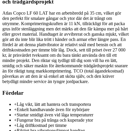
och trädgårdsprojekt
Atlas Copco LF 60 LAT har en arbetsbredd på 35 cm, vilket gör
den perfekt för smalare gångar och ytor där det är trångt om
utrymme. Komprimeringskraften är 11 kN, tillräckligt för att packa
grus inför stenläggning men det märks att den får kämpa mer på hårt
eller grovt material. Handtaget är avvibrerat och ganska mjukt, vilket
gör att du inte blir lika trött i händer och armar efter längre pass. En
fördel är att denna plattvibrator är relativt snål med bensin och att
driftskostnaden per timme blir låg. Dock, sett till priset över 27 000
kr, är prisvärdet tveksamt om du bara tänkt använda den till ett
mindre projekt. Den riktar sig tydligt till dig som vill ha en lätt,
smidig och säker maskin för återkommande trädgårdsprojekt snarare
än för riktigt tung markkomprimering. TCO (total ägandekostnad)
påverkas av att den är så enkel att sköta själv, och den kräver
betydligt mindre service än tyngre jordpackare.
Fördelar
+
Låg vikt, lätt att hantera och transportera
+
Enkelt handhavande även för nybörjare
+
Startar smidigt även vid låga temperaturer
+
Fungerar bra på trånga och kuperade ytor
+
Låg driftkostnad per timme
+
Riktigt bra vibrationsdämpat handtag