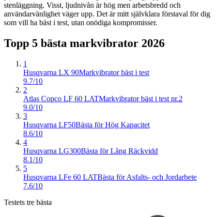
stenläggning. Visst, ljudnivån är hög men arbetsbredd och
användarvänlighet väger upp. Det är mitt självklara förstaval för dig
som vill ha bäst i test, utan onödiga kompromisser.
Topp 5 bästa
markvibrator
2026
1
Husqvarna LX 90
Markvibrator bäst i test
9.7/10
2
Atlas Copco LF 60 LAT
Markvibrator bäst i test nr.2
9.0/10
3
Husqvarna LF50
Bästa för Hög Kapacitet
8.6/10
4
Husqvarna LG300
Bästa för Lång Räckvidd
8.1/10
5
Husqvarna LFe 60 LAT
Bästa för Asfalts- och Jordarbete
7.6/10
Testets tre bästa