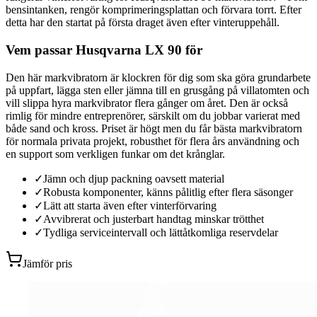
bensintanken, rengör komprimeringsplattan och förvara torrt. Efter
detta har den startat på första draget även efter vinteruppehåll.
Vem passar Husqvarna LX 90 för
Den här markvibratorn är klockren för dig som ska göra grundarbete
på uppfart, lägga sten eller jämna till en grusgång på villatomten och
vill slippa hyra markvibrator flera gånger om året. Den är också
rimlig för mindre entreprenörer, särskilt om du jobbar varierat med
både sand och kross. Priset är högt men du får bästa markvibratorn
för normala privata projekt, robusthet för flera års användning och
en support som verkligen funkar om det krånglar.
✓
Jämn och djup packning oavsett material
✓
Robusta komponenter, känns pålitlig efter flera säsonger
✓
Lätt att starta även efter vinterförvaring
✓
Avvibrerat och justerbart handtag minskar trötthet
✓
Tydliga serviceintervall och lättåtkomliga reservdelar
Jämför pris