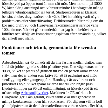
hörselskydd på öppen tomt är man rätt mör. Men motorn, på 3600
W, låter aldrig ansträngd och vibrerar mindre i handtaget än många
billigare vibrationsplattor jag testat. Startproceduren är klassisk
bensin: choke, drag i snöret, och väck. Det har aldrig varit några
problem ens efter vinterförvaring. Driftkostnaden blir rimlig om du
kör med blyfri 98, och Husqvarna rekommenderar service varje
100:e timme. När det gäller underhåll har jag bara behövt byta
luftfilter och skölja av komprimeringsplattan efter användning, vilket
går enkelt med slang.
Funktioner och teknik, genomtänkt för svenska
tomter
Arbetsbredden på 45 cm gör att du inte fastnar mellan plattor, men
ändå får jobben gjorda snabbt på större ytor. Den väger strax under
90 kg, vilket är precis på gränsen till vad en person orkar vända
själv, men det är vikten som krävs för att få packning nog inför
stenläggning eller garageuppfart. Handtaget är avvibrerat och
justerbart i höjd, vilket sparar axlarna när du kör längre pass.
Ljudnivån ligger på 96 dB enligt mätning, så hörselskydd är ett
måste enligt
Arbetsmiljöverket
. Maskinen är CE-märkt och
Husqvarna ger 2 års garanti, vilket faktiskt är mer generöst än
många konkurrenter i den här viktklassen. För dig som vill ha koll
på miljöpåverkan är den här markvibratorn varken sämst eller bäst,