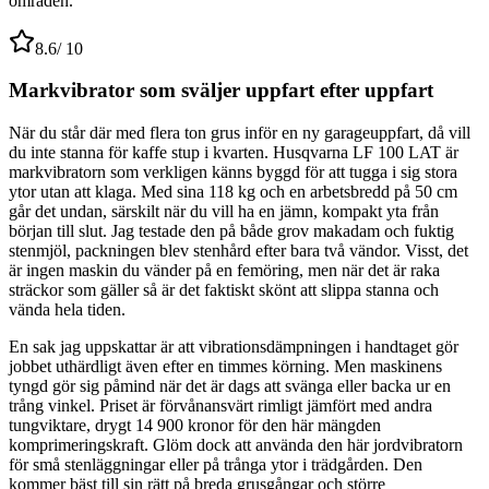
områden.
8.6
/ 10
Markvibrator som sväljer uppfart efter uppfart
När du står där med flera ton grus inför en ny garageuppfart, då vill
du inte stanna för kaffe stup i kvarten. Husqvarna LF 100 LAT är
markvibratorn som verkligen känns byggd för att tugga i sig stora
ytor utan att klaga. Med sina 118 kg och en arbetsbredd på 50 cm
går det undan, särskilt när du vill ha en jämn, kompakt yta från
början till slut. Jag testade den på både grov makadam och fuktig
stenmjöl, packningen blev stenhård efter bara två vändor. Visst, det
är ingen maskin du vänder på en femöring, men när det är raka
sträckor som gäller så är det faktiskt skönt att slippa stanna och
vända hela tiden.
En sak jag uppskattar är att vibrationsdämpningen i handtaget gör
jobbet uthärdligt även efter en timmes körning. Men maskinens
tyngd gör sig påmind när det är dags att svänga eller backa ur en
trång vinkel. Priset är förvånansvärt rimligt jämfört med andra
tungviktare, drygt 14 900 kronor för den här mängden
komprimeringskraft. Glöm dock att använda den här jordvibratorn
för små stenläggningar eller på trånga ytor i trädgården. Den
kommer bäst till sin rätt på breda grusgångar och större