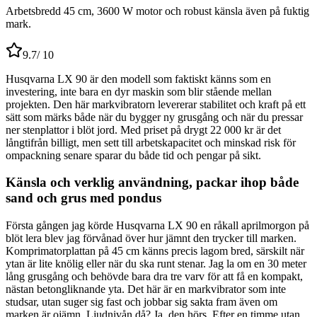
Arbetsbredd 45 cm, 3600 W motor och robust känsla även på fuktig
mark.
9.7
/ 10
Husqvarna LX 90 är den modell som faktiskt känns som en
investering, inte bara en dyr maskin som blir stående mellan
projekten. Den här markvibratorn levererar stabilitet och kraft på ett
sätt som märks både när du bygger ny grusgång och när du pressar
ner stenplattor i blöt jord. Med priset på drygt 22 000 kr är det
långtifrån billigt, men sett till arbetskapacitet och minskad risk för
ompackning senare sparar du både tid och pengar på sikt.
Känsla och verklig användning, packar ihop både
sand och grus med pondus
Första gången jag körde Husqvarna LX 90 en råkall aprilmorgon på
blöt lera blev jag förvånad över hur jämnt den trycker till marken.
Komprimatorplattan på 45 cm känns precis lagom bred, särskilt när
ytan är lite knölig eller när du ska runt stenar. Jag la om en 30 meter
lång grusgång och behövde bara dra tre varv för att få en kompakt,
nästan betongliknande yta. Det här är en markvibrator som inte
studsar, utan suger sig fast och jobbar sig sakta fram även om
marken är ojämn. Ljudnivån då? Ja, den hörs. Efter en timme utan