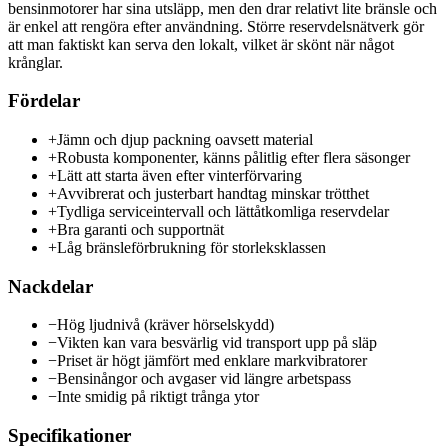
bensinmotorer har sina utsläpp, men den drar relativt lite bränsle och
är enkel att rengöra efter användning. Större reservdelsnätverk gör
att man faktiskt kan serva den lokalt, vilket är skönt när något
krånglar.
Fördelar
+
Jämn och djup packning oavsett material
+
Robusta komponenter, känns pålitlig efter flera säsonger
+
Lätt att starta även efter vinterförvaring
+
Avvibrerat och justerbart handtag minskar trötthet
+
Tydliga serviceintervall och lättåtkomliga reservdelar
+
Bra garanti och supportnät
+
Låg bränsleförbrukning för storleksklassen
Nackdelar
−
Hög ljudnivå (kräver hörselskydd)
−
Vikten kan vara besvärlig vid transport upp på släp
−
Priset är högt jämfört med enklare markvibratorer
−
Bensinångor och avgaser vid längre arbetspass
−
Inte smidig på riktigt trånga ytor
Specifikationer