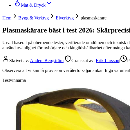
Mat & Dryck
Hem
Bygg & Verktyg
Elverktyg
plasmaskärare
Plasmaskärare bäst i test 2026: Skärprecis
Urval baserat på oberoende tester, verifierade omdömen och teknisk dat
användarvänlighet för nybörjare och långtidshållbarhet efter många k
Skrivet av:
Anders Bergström
|
Granskat av:
Erik Larsson
|
P
Observera att vi kan få provision via återförsäljarlänkar. Inga varum
Testvinnarna