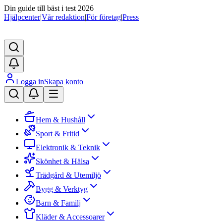
Din guide till bäst i test 2026
Hjälpcenter
|
Vår redaktion
|
För företag
|
Press
Logga in
Skapa konto
Hem & Hushåll
Sport & Fritid
Elektronik & Teknik
Skönhet & Hälsa
Trädgård & Utemiljö
Bygg & Verktyg
Barn & Familj
Kläder & Accessoarer