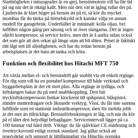
Starttrögheten i minusgrader är en grej, bensinmotorn vill ha lite tid
på sig när det är riktigt kallt. Men när den väl är igång rullar det på.
Ljudnivån är klart högre på bensin än på el, så kör du mycket
inomhus får du tänka på hörselskydd och kanske välja en annan
modell för garagebruk. Underhållet är minimalt: kolla oljan, byt
luftfilter någon gång per säsong och se över slangarna. Det är ingen
oljefri kompressor, så service krävs, men det är å andra sidan också
det som gör att den orkar gå länge utan att bli sliten. Priset är faktiskt
rätt lågt sett till allsidigheten, och har du redan bensin på
arbetsplatsen är det bara att tanka och köra.
Funktion och flexibilitet hos Hitachi MFT 750
Att växla mellan el- och bensindrift går snabbt via ett enkelt reglage.
För dig som vill ha en portabel kompressor till både verkstad och
byggarbetsplats är det ett stort plus. Alla reglage är tydliga, och
luftslangen hakar du på med snabbkoppling. Den här
tryckluftskompressorn funkar klockrent till spikpistol, blåspistol,
mindre mutterdragare och liknande verktyg. Visst, du får inte samma
luftflöde som en stationär industrikompressor, men för mobila jobb
är det mer än tillräckligt. Bensinförbrukningen är låg, och när du kör
på el låter den betydligt behagligare. Serviceintervall ligger på ca
100 timmar vid hård drift. Viktigt: du får självklart CE-märkning och
övertrycksventil enligt svensk standard. Jag gillar också att
reservdelar och support är lättillgängligt via Hitachis svenska