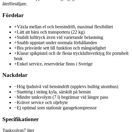
återförsäljare.
Fördelar
+
Växla mellan el och bensindrift, maximal flexibilitet
+
Lätt att bära och transportera (22 kg)
+
Stabilt lufttryck även vid varierande belastning
+
Snabb uppstart under normala förhållanden
+
Bra prisvärde sett till funktion och mångsidighet
+
Klarar spikpistol och de flesta tryckluftsverktyg för portabelt
bruk
+
Enkel service, reservdelar finns i Sverige
Nackdelar
−
Hög ljudnivå vid bensindrift (upplevs bullrig utomhus)
−
Starttrög i sträng kyla, särskilt på bensin
−
Mindre tankvolym (7 l) begränsar vid längre pass
−
Kräver service och oljebyte
−
Ej optimal som stationär garagekompressor
Specifikationer
Tankvolym
7 liter