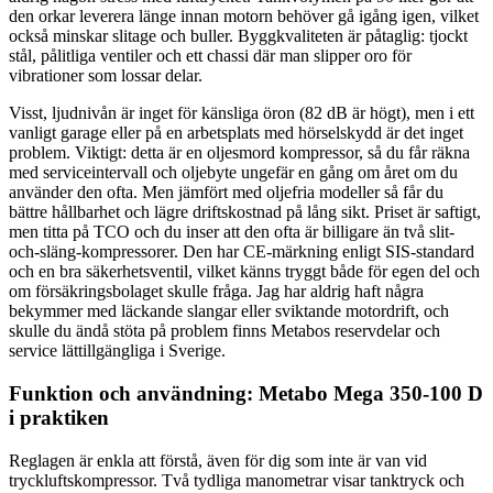
den orkar leverera länge innan motorn behöver gå igång igen, vilket
också minskar slitage och buller. Byggkvaliteten är påtaglig: tjockt
stål, pålitliga ventiler och ett chassi där man slipper oro för
vibrationer som lossar delar.
Visst, ljudnivån är inget för känsliga öron (82 dB är högt), men i ett
vanligt garage eller på en arbetsplats med hörselskydd är det inget
problem. Viktigt: detta är en oljesmord kompressor, så du får räkna
med serviceintervall och oljebyte ungefär en gång om året om du
använder den ofta. Men jämfört med oljefria modeller så får du
bättre hållbarhet och lägre driftskostnad på lång sikt. Priset är saftigt,
men titta på TCO och du inser att den ofta är billigare än två slit-
och-släng-kompressorer. Den har CE-märkning enligt SIS-standard
och en bra säkerhetsventil, vilket känns tryggt både för egen del och
om försäkringsbolaget skulle fråga. Jag har aldrig haft några
bekymmer med läckande slangar eller sviktande motordrift, och
skulle du ändå stöta på problem finns Metabos reservdelar och
service lättillgängliga i Sverige.
Funktion och användning: Metabo Mega 350-100 D
i praktiken
Reglagen är enkla att förstå, även för dig som inte är van vid
tryckluftskompressor. Två tydliga manometrar visar tanktryck och