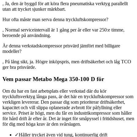
, Ja, den är byggd för att köra flera pneumatiska verktyg parallellt
utan att trycket sjunker märkbart.
Hur ofta måste man serva denna tryckluftskompressor?
, Normal serviceintervall är 1 gång per år eller var 250:e timme,
beroende på användning.
Är denna verkstadskompressor prisvärd jämfört med billigare
modeller?
, På lång sikt, ja. Högre inköpspris, men driftsäkerhet och låg TCO
ger bra prisvärde.
Vem passar Metabo Mega 350-100 D för
Om du har en fast arbetsplats eller verkstad där du kör
tryckluftsverktyg långa pass, är det här en tryckluftskompressor som
verkligen levererar. Den passar dig som prioriterar driftsäkerhet,
kapacitet och vill slippa oplanerade avbrott för påfyllning eller
service. Priset är högt, men du får en industrikompressor som håller
för hård drift år efter år. Det är inget för småpyssel i fritidshuset, men
för dig med höga krav är den svårslagen.
✓
Håller trycket även vid tung, kontinuerlig drift