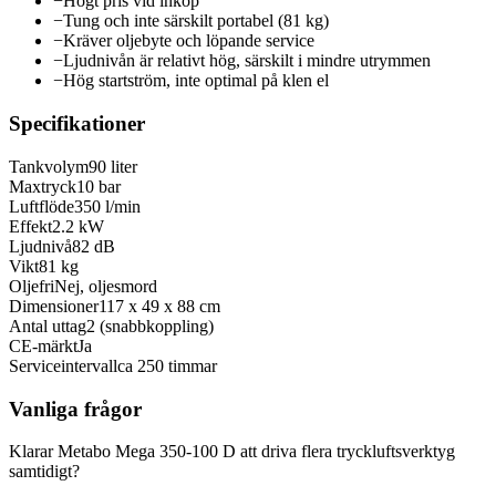
−
Högt pris vid inköp
−
Tung och inte särskilt portabel (81 kg)
−
Kräver oljebyte och löpande service
−
Ljudnivån är relativt hög, särskilt i mindre utrymmen
−
Hög startström, inte optimal på klen el
Specifikationer
Tankvolym
90 liter
Maxtryck
10 bar
Luftflöde
350 l/min
Effekt
2.2 kW
Ljudnivå
82 dB
Vikt
81 kg
Oljefri
Nej, oljesmord
Dimensioner
117 x 49 x 88 cm
Antal uttag
2 (snabbkoppling)
CE-märkt
Ja
Serviceintervall
ca 250 timmar
Vanliga frågor
Klarar Metabo Mega 350-100 D att driva flera tryckluftsverktyg
samtidigt?