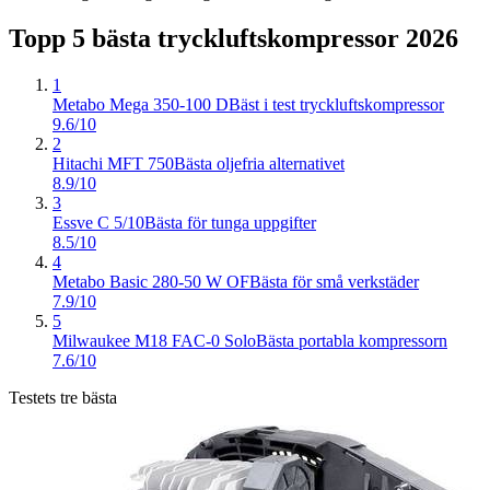
Topp 5 bästa
tryckluftskompressor
2026
1
Metabo Mega 350-100 D
Bäst i test tryckluftskompressor
9.6/10
2
Hitachi MFT 750
Bästa oljefria alternativet
8.9/10
3
Essve C 5/10
Bästa för tunga uppgifter
8.5/10
4
Metabo Basic 280-50 W OF
Bästa för små verkstäder
7.9/10
5
Milwaukee M18 FAC-0 Solo
Bästa portabla kompressorn
7.6/10
Testets tre bästa