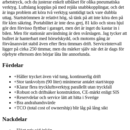
arbetstryck, och du justerar enkelt utblåset för olika pneumatiska
verktyg. Luftslang kopplas på med rejäla snabbkopplingar, och det
är inga problem att köra två verktyg samtidigt tack vare dubbla
uttag. Startströmmen är relativt hög, så tänk på att inte köra den på
för klen säkring. Portabilitet är inte dess grej, 81 kilo och stora hjul
gör den förvisso flyttbar i garaget, men det är inget du kastar in i
bilen. Men för stationär användning är den svårslagen. Jag tycker att
bullret är hanterbart med hörselskydd, och motorns gång är
förvånansvärt stabil även efter flera timmars drift. Serviceintervall
ligger på cirka 250 timmar, men du märker själv när det är dags för
oljebyte eftersom den börjar låta lite annorlunda.
Fördelar
+
Håller trycket även vid tung, kontinuerlig drift
+
Stor tankvolym (90 liter) minimerar antalet start/stopp
+
Klarar flera tryckluftsverktyg parallellt utan tryckfall
+
Robust och driftsäker konstruktion, CE-märkt enligt SIS
+
Reservdelar och service lätt att hitta i Sverige
+
Bra andrahandsvärde
+
TCO (total cost of ownership) blir låg på lång sikt
Nackdelar