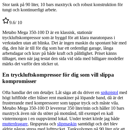
Stor tank på 90 liter, 10 bars maxtryck och robust konstruktion för
tungt och kontinuerligt arbete.
9.6
/ 10
Metabo Mega 350-100 D är en klassisk, stationär
tryckluftskompressor som är byggd för att klara maratonpass i
verkstaden utan att blinka. Det är ingen maskin du spontant bär med
dig, den här är till för dig som har ett ordentligt garage, långa
arbetsdagar och krav på både kraft och pålitlighet. Priset känns
tilltaget, men när jag testat den sida vid sida med billigare modeller
märks det varför den sticker ut.
En tryckluftskompressor för dig som vill slippa
kompromisser
Ofta handlar det om detaljer. Låt säga att du driver en
spikpistol
med
högt luftflöde eller blåser rent maskiner på löpande band, då är det
frustrerande med kompressorer som tappar tryck och måste vila.
Metabo Mega 350-100 D levererar 350 liter/min och håller 10 bars
maxtryck även när du stöter på motstånd, till exempel en kall
vintermorgon i en ouppvärmd lokal. Under testet körde jag både
mutterdragare
, färgspruta och
slipmaskin
samtidigt och det blev
aldrig någon stress med lufttrycket. Tankvolymen på 90 liter gör att