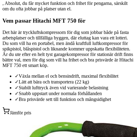
, Absolut, du får mycket funktion och frihet för pengarna, särskilt
om du ofta jobbar på platser utan el.
Vem passar Hitachi MFT 750 för
Det här är tryckluftskompressorn för dig som jobbar både på fasta
arbetsplatser och tillfälliga byggen, där eluttag kan vara ett lotteri.
Du som vill ha en portabel, men ändå kraftfull luftkompressor för
spikpistol, blåspistol och liknande kommer uppskatta flexibiliteten.
Är du ute efter en helt tyst garagekompressor för stationär drift finns
bättre val, men för dig som vill ha frihet och bra prisvärde är Hitachi
MFT 750 ett smart köp.
✓
Växla mellan el och bensindrift, maximal flexibilitet
✓
Lätt att bära och transportera (22 kg)
✓
Stabilt lufttryck även vid varierande belastning
✓
Snabb uppstart under normala förhållanden
✓
Bra prisvärde sett till funktion och mångsidighet
Jämför pris