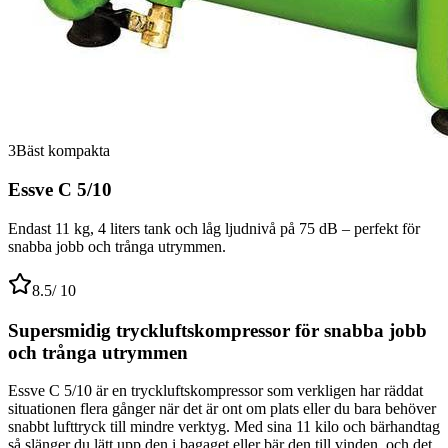
3
Bäst kompakta
Essve C 5/10
Endast 11 kg, 4 liters tank och låg ljudnivå på 75 dB – perfekt för
snabba jobb och trånga utrymmen.
8.5
/ 10
Supersmidig tryckluftskompressor för snabba jobb
och trånga utrymmen
Essve C 5/10 är en tryckluftskompressor som verkligen har räddat
situationen flera gånger när det är ont om plats eller du bara behöver
snabbt lufttryck till mindre verktyg. Med sina 11 kilo och bärhandtag
så slänger du lätt upp den i bagaget eller bär den till vinden, och det