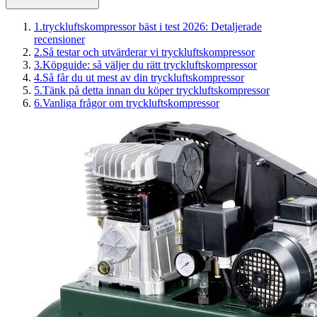
1
.
tryckluftskompressor bäst i test 2026: Detaljerade
recensioner
2
.
Så testar och utvärderar vi tryckluftskompressor
3
.
Köpguide: så väljer du rätt tryckluftskompressor
4
.
Så får du ut mest av din tryckluftskompressor
5
.
Tänk på detta innan du köper tryckluftskompressor
6
.
Vanliga frågor om tryckluftskompressor