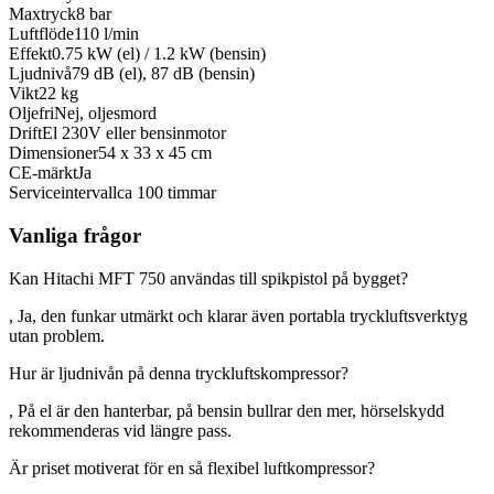
Maxtryck
8 bar
Luftflöde
110 l/min
Effekt
0.75 kW (el) / 1.2 kW (bensin)
Ljudnivå
79 dB (el), 87 dB (bensin)
Vikt
22 kg
Oljefri
Nej, oljesmord
Drift
El 230V eller bensinmotor
Dimensioner
54 x 33 x 45 cm
CE-märkt
Ja
Serviceintervall
ca 100 timmar
Vanliga frågor
Kan Hitachi MFT 750 användas till spikpistol på bygget?
, Ja, den funkar utmärkt och klarar även portabla tryckluftsverktyg
utan problem.
Hur är ljudnivån på denna tryckluftskompressor?
, På el är den hanterbar, på bensin bullrar den mer, hörselskydd
rekommenderas vid längre pass.
Är priset motiverat för en så flexibel luftkompressor?