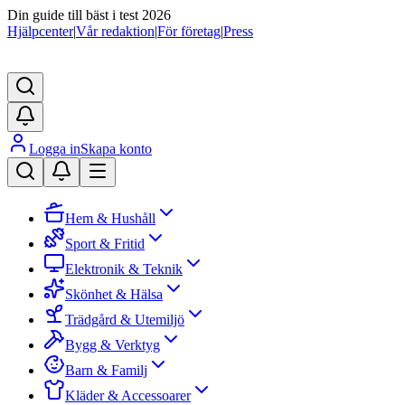
Din guide till bäst i test 2026
Hjälpcenter
|
Vår redaktion
|
För företag
|
Press
Logga in
Skapa konto
Hem & Hushåll
Sport & Fritid
Elektronik & Teknik
Skönhet & Hälsa
Trädgård & Utemiljö
Bygg & Verktyg
Barn & Familj
Kläder & Accessoarer