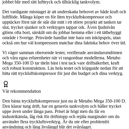
jobbet blir med rätt lufttryck och tillräcklig tankvolym.
Det vanligaste misstaget är att underskatta behovet av både kraft och
luftflöde. Många köper en för liten tryckluftskompressor och
upptäcker först när de står där mitt i ett större projekt att tanken tar
slut, trycket sjunker och verktygen tappar ork. Även ljudnivån
glöms ofta bort, särskilt om du jobbar hemma eller i ett tätbebyggt
område i Sverige. Prisvärde handlar inte bara om inköpspris, utan
också om hur väl kompressorn matchar dina faktiska behov över tid.
Vi väger samman oberoende tester, verifierade användaromdömen
och våra egna erfarenheter när vi rangordnar modellerna. Metabo
Mega 350-100 D tar titeln bäst i test tack vare driftsäkerhet, kraft
och robust konstruktion. Läs hela testet och köpguide nedan för att
hitta rätt tryckluftskompressor för just din budget och dina verktyg.
Vår rekommendation
Den bästa tryckluftskompressor just nu är Metabo Mega 350-100 D.
Den klarar tung drift, har en generös tankvolym och håller trycket
uppe även under långa pass. Priset är högt men du får en
industrikänsla, låg risk för driftstopp och rejäla marginaler om du
använder flera tryckluftsverktyg. Är du ute efter problemfri
användning och lång livslängd blir det svårslaget.