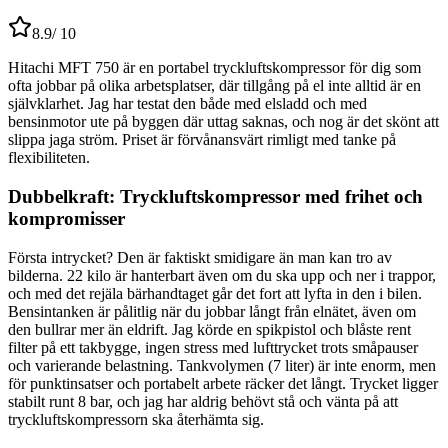
8.9
/ 10
Hitachi MFT 750 är en portabel tryckluftskompressor för dig som
ofta jobbar på olika arbetsplatser, där tillgång på el inte alltid är en
självklarhet. Jag har testat den både med elsladd och med
bensinmotor ute på byggen där uttag saknas, och nog är det skönt att
slippa jaga ström. Priset är förvånansvärt rimligt med tanke på
flexibiliteten.
Dubbelkraft: Tryckluftskompressor med frihet och
kompromisser
Första intrycket? Den är faktiskt smidigare än man kan tro av
bilderna. 22 kilo är hanterbart även om du ska upp och ner i trappor,
och med det rejäla bärhandtaget går det fort att lyfta in den i bilen.
Bensintanken är pålitlig när du jobbar långt från elnätet, även om
den bullrar mer än eldrift. Jag körde en spikpistol och blåste rent
filter på ett takbygge, ingen stress med lufttrycket trots småpauser
och varierande belastning. Tankvolymen (7 liter) är inte enorm, men
för punktinsatser och portabelt arbete räcker det långt. Trycket ligger
stabilt runt 8 bar, och jag har aldrig behövt stå och vänta på att
tryckluftskompressorn ska återhämta sig.