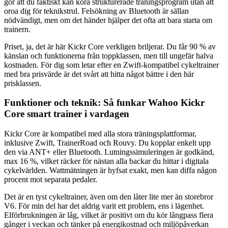
gör att du faktiskt kan köra strukturerade träningsprogram utan att
oroa dig för teknikstrul. Felsökning av Bluetooth är sällan
nödvändigt, men om det händer hjälper det ofta att bara starta om
trainern.
Priset, ja, det är här Kickr Core verkligen briljerar. Du får 90 % av
känslan och funktionerna från toppklassen, men till ungefär halva
kostnaden. För dig som letar efter en Zwift-kompatibel cykeltrainer
med bra prisvärde är det svårt att hitta något bättre i den här
prisklassen.
Funktioner och teknik: Så funkar Wahoo Kickr
Core smart trainer i vardagen
Kickr Core är kompatibel med alla stora träningsplattformar,
inklusive Zwift, TrainerRoad och Rouvy. Du kopplar enkelt upp
den via ANT+ eller Bluetooth. Lutningssimuleringen är godkänd,
max 16 %, vilket räcker för nästan alla backar du hittar i digitala
cykelvärlden. Wattmätningen är hyfsat exakt, men kan diffa någon
procent mot separata pedaler.
Det är en tyst cykeltrainer, även om den låter lite mer än storebror
V6. För min del har det aldrig varit ett problem, ens i lägenhet.
Elförbrukningen är låg, vilket är positivt om du kör långpass flera
gånger i veckan och tänker på energikostnad och miljöpåverkan