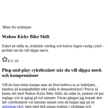
3
Bäst för nybörjare
Wahoo Kickr Bike Shift
Enkel att ställa in, realistisk växling och kräver ingen vanlig cykel –
perfekt om du vill slippa meck.
8.5
/ 10
Plug-and-play cykeltrainer när du vill slippa meck
och kompromisser
Vill du bara börja trampa utan att först behöva ta av bakhjulet,
fundera på kompatibilitet eller ställa in distansbrickor? Precis så
känns det med Wahoo Kickr Bike Shift, du rullar in, justerar ett par
reglage och är igång på två minuter. Första gången jag testade den
här cykeltrainern var känslan nästan som att hoppa upp på en
spinningcykel
, men med helt annan realism i växlingar och