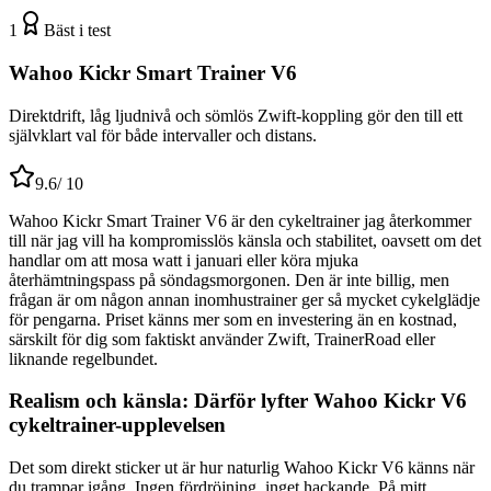
1
Bäst i test
Wahoo Kickr Smart Trainer V6
Direktdrift, låg ljudnivå och sömlös Zwift-koppling gör den till ett
självklart val för både intervaller och distans.
9.6
/ 10
Wahoo Kickr Smart Trainer V6 är den cykeltrainer jag återkommer
till när jag vill ha kompromisslös känsla och stabilitet, oavsett om det
handlar om att mosa watt i januari eller köra mjuka
återhämtningspass på söndagsmorgonen. Den är inte billig, men
frågan är om någon annan inomhustrainer ger så mycket cykelglädje
för pengarna. Priset känns mer som en investering än en kostnad,
särskilt för dig som faktiskt använder Zwift, TrainerRoad eller
liknande regelbundet.
Realism och känsla: Därför lyfter Wahoo Kickr V6
cykeltrainer-upplevelsen
Det som direkt sticker ut är hur naturlig Wahoo Kickr V6 känns när
du trampar igång. Ingen fördröjning, inget hackande. På mitt