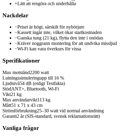
+
Lätt att rengöra och underhålla
Nackdelar
−
Priset är högt, särskilt för nybörjare
−
Kassett ingår inte, vilket ökar startkostnaden
−
Ganska tung (21 kg), flytta den inte i onödan
−
Kräver noggrann montering för att undvika missljud
−
Wi-Fi kan vara överkurs för vissa
Specifikationer
Max motstånd
2200 watt
Lutningssimulering
upp till 16 %
Ljudnivå
54 dB (enligt Testfakta)
Stöd
ANT+, Bluetooth, Wi-Fi
Vikt
21 kg
Max användarvikt
113 kg
Mått
51 x 71 x 43 cm
Strömförbrukning
25–30 watt vid normal användning
Garanti
2 år (SIS-standard, svensk reklamationsrätt)
Vanliga frågor