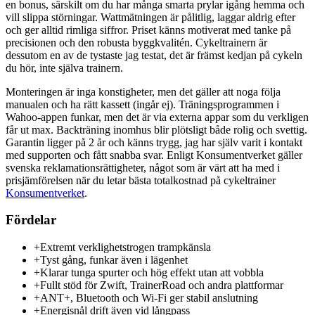
en bonus, särskilt om du har många smarta prylar igång hemma och
vill slippa störningar. Wattmätningen är pålitlig, laggar aldrig efter
och ger alltid rimliga siffror. Priset känns motiverat med tanke på
precisionen och den robusta byggkvalitén. Cykeltrainern är
dessutom en av de tystaste jag testat, det är främst kedjan på cykeln
du hör, inte själva trainern.
Monteringen är inga konstigheter, men det gäller att noga följa
manualen och ha rätt kassett (ingår ej). Träningsprogrammen i
Wahoo-appen funkar, men det är via externa appar som du verkligen
får ut max. Backträning inomhus blir plötsligt både rolig och svettig.
Garantin ligger på 2 år och känns trygg, jag har själv varit i kontakt
med supporten och fått snabba svar. Enligt Konsumentverket gäller
svenska reklamationsrättigheter, något som är värt att ha med i
prisjämförelsen när du letar bästa totalkostnad på cykeltrainer
Konsumentverket
.
Fördelar
+
Extremt verklighetstrogen trampkänsla
+
Tyst gång, funkar även i lägenhet
+
Klarar tunga spurter och hög effekt utan att vobbla
+
Fullt stöd för Zwift, TrainerRoad och andra plattformar
+
ANT+, Bluetooth och Wi-Fi ger stabil anslutning
+
Energisnål drift även vid långpass