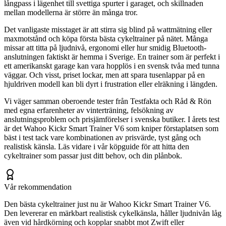
långpass i lägenhet till svettiga spurter i garaget, och skillnaden
mellan modellerna är större än många tror.
Det vanligaste misstaget är att stirra sig blind på wattmätning eller
maxmotstånd och köpa första bästa cykeltrainer på nätet. Många
missar att titta på ljudnivå, ergonomi eller hur smidig Bluetooth-
anslutningen faktiskt är hemma i Sverige. En trainer som är perfekt i
ett amerikanskt garage kan vara hopplös i en svensk tvåa med tunna
väggar. Och visst, priset lockar, men att spara tusenlappar på en
hjuldriven modell kan bli dyrt i frustration eller elräkning i längden.
Vi väger samman oberoende tester från Testfakta och Råd & Rön
med egna erfarenheter av vinterträning, felsökning av
anslutningsproblem och prisjämförelser i svenska butiker. I årets test
är det Wahoo Kickr Smart Trainer V6 som kniper förstaplatsen som
bäst i test tack vare kombinationen av prisvärde, tyst gång och
realistisk känsla. Läs vidare i vår köpguide för att hitta den
cykeltrainer som passar just ditt behov, och din plånbok.
Vår rekommendation
Den bästa cykeltrainer just nu är Wahoo Kickr Smart Trainer V6.
Den levererar en märkbart realistisk cykelkänsla, håller ljudnivån låg
även vid hårdkörning och kopplar snabbt mot Zwift eller