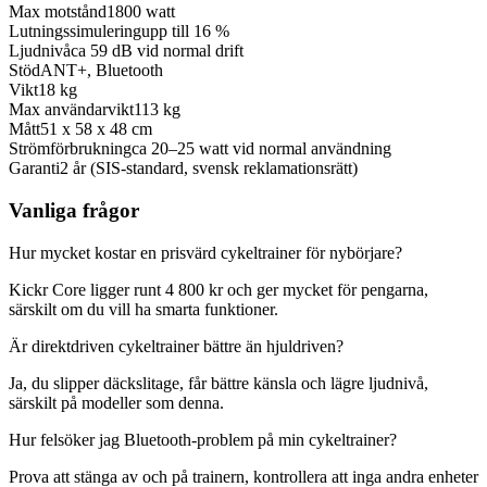
Max motstånd
1800 watt
Lutningssimulering
upp till 16 %
Ljudnivå
ca 59 dB vid normal drift
Stöd
ANT+, Bluetooth
Vikt
18 kg
Max användarvikt
113 kg
Mått
51 x 58 x 48 cm
Strömförbrukning
ca 20–25 watt vid normal användning
Garanti
2 år (SIS-standard, svensk reklamationsrätt)
Vanliga frågor
Hur mycket kostar en prisvärd cykeltrainer för nybörjare?
Kickr Core ligger runt 4 800 kr och ger mycket för pengarna,
särskilt om du vill ha smarta funktioner.
Är direktdriven cykeltrainer bättre än hjuldriven?
Ja, du slipper däckslitage, får bättre känsla och lägre ljudnivå,
särskilt på modeller som denna.
Hur felsöker jag Bluetooth-problem på min cykeltrainer?
Prova att stänga av och på trainern, kontrollera att inga andra enheter