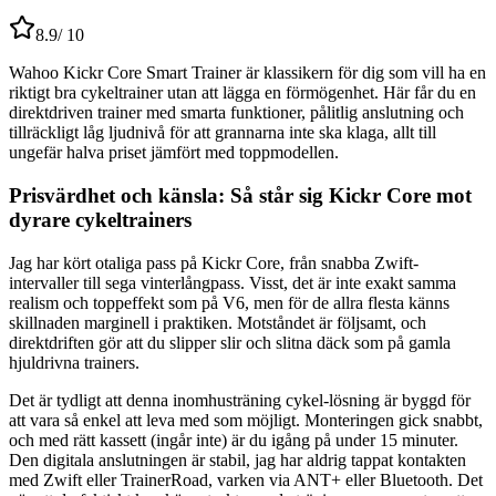
8.9
/ 10
Wahoo Kickr Core Smart Trainer är klassikern för dig som vill ha en
riktigt bra cykeltrainer utan att lägga en förmögenhet. Här får du en
direktdriven trainer med smarta funktioner, pålitlig anslutning och
tillräckligt låg ljudnivå för att grannarna inte ska klaga, allt till
ungefär halva priset jämfört med toppmodellen.
Prisvärdhet och känsla: Så står sig Kickr Core mot
dyrare cykeltrainers
Jag har kört otaliga pass på Kickr Core, från snabba Zwift-
intervaller till sega vinterlångpass. Visst, det är inte exakt samma
realism och toppeffekt som på V6, men för de allra flesta känns
skillnaden marginell i praktiken. Motståndet är följsamt, och
direktdriften gör att du slipper slir och slitna däck som på gamla
hjuldrivna trainers.
Det är tydligt att denna inomhusträning cykel-lösning är byggd för
att vara så enkel att leva med som möjligt. Monteringen gick snabbt,
och med rätt kassett (ingår inte) är du igång på under 15 minuter.
Den digitala anslutningen är stabil, jag har aldrig tappat kontakten
med Zwift eller TrainerRoad, varken via ANT+ eller Bluetooth. Det