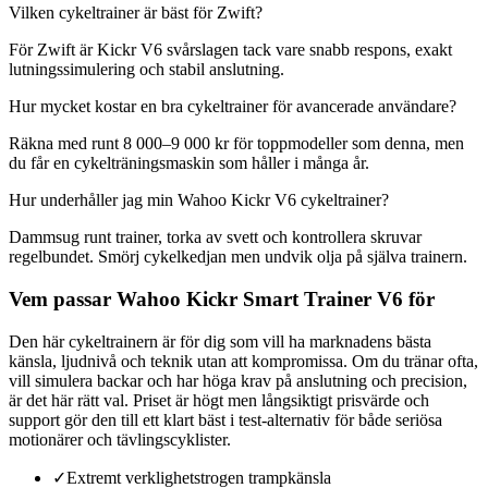
Vilken cykeltrainer är bäst för Zwift?
För Zwift är Kickr V6 svårslagen tack vare snabb respons, exakt
lutningssimulering och stabil anslutning.
Hur mycket kostar en bra cykeltrainer för avancerade användare?
Räkna med runt 8 000–9 000 kr för toppmodeller som denna, men
du får en cykelträningsmaskin som håller i många år.
Hur underhåller jag min Wahoo Kickr V6 cykeltrainer?
Dammsug runt trainer, torka av svett och kontrollera skruvar
regelbundet. Smörj cykelkedjan men undvik olja på själva trainern.
Vem passar Wahoo Kickr Smart Trainer V6 för
Den här cykeltrainern är för dig som vill ha marknadens bästa
känsla, ljudnivå och teknik utan att kompromissa. Om du tränar ofta,
vill simulera backar och har höga krav på anslutning och precision,
är det här rätt val. Priset är högt men långsiktigt prisvärde och
support gör den till ett klart bäst i test-alternativ för både seriösa
motionärer och tävlingscyklister.
✓
Extremt verklighetstrogen trampkänsla