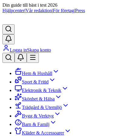
Din guide till bäst i test 2026
Hjälpcenter
|
Vår redaktion
|
För företag
|
Press
Logga in
Skapa konto
Hem & Hushåll
Sport & Fritid
Elektronik & Teknik
Skönhet & Hälsa
Trädgård & Utemiljö
Bygg & Verktyg
Barn & Familj
Kläder & Accessoarer