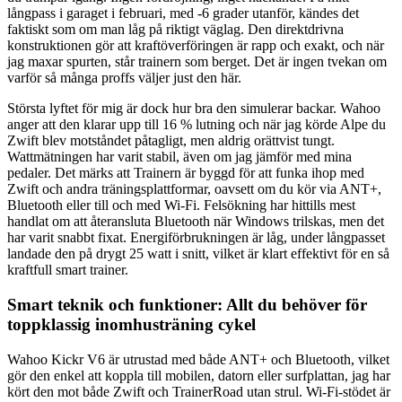
långpass i garaget i februari, med -6 grader utanför, kändes det
faktiskt som om man låg på riktigt väglag. Den direktdrivna
konstruktionen gör att kraftöverföringen är rapp och exakt, och när
jag maxar spurten, står trainern som berget. Det är ingen tvekan om
varför så många proffs väljer just den här.
Största lyftet för mig är dock hur bra den simulerar backar. Wahoo
anger att den klarar upp till 16 % lutning och när jag körde Alpe du
Zwift blev motståndet påtagligt, men aldrig orättvist tungt.
Wattmätningen har varit stabil, även om jag jämför med mina
pedaler. Det märks att Trainern är byggd för att funka ihop med
Zwift och andra träningsplattformar, oavsett om du kör via ANT+,
Bluetooth eller till och med Wi-Fi. Felsökning har hittills mest
handlat om att återansluta Bluetooth när Windows trilskas, men det
har varit snabbt fixat. Energiförbrukningen är låg, under långpasset
landade den på drygt 25 watt i snitt, vilket är klart effektivt för en så
kraftfull smart trainer.
Smart teknik och funktioner: Allt du behöver för
toppklassig inomhusträning cykel
Wahoo Kickr V6 är utrustad med både ANT+ och Bluetooth, vilket
gör den enkel att koppla till mobilen, datorn eller surfplattan, jag har
kört den mot både Zwift och TrainerRoad utan strul. Wi-Fi-stödet är