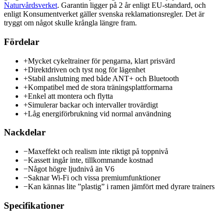
Naturvårdsverket
. Garantin ligger på 2 år enligt EU-standard, och
enligt Konsumentverket gäller svenska reklamationsregler. Det är
tryggt om något skulle krångla längre fram.
Fördelar
+
Mycket cykeltrainer för pengarna, klart prisvärd
+
Direktdriven och tyst nog för lägenhet
+
Stabil anslutning med både ANT+ och Bluetooth
+
Kompatibel med de stora träningsplattformarna
+
Enkel att montera och flytta
+
Simulerar backar och intervaller trovärdigt
+
Låg energiförbrukning vid normal användning
Nackdelar
−
Maxeffekt och realism inte riktigt på toppnivå
−
Kassett ingår inte, tillkommande kostnad
−
Något högre ljudnivå än V6
−
Saknar Wi-Fi och vissa premiumfunktioner
−
Kan kännas lite ”plastig” i ramen jämfört med dyrare trainers
Specifikationer