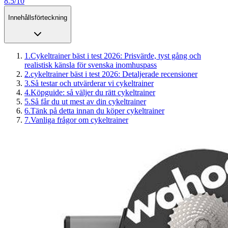
8.5/10
Innehållsförteckning
1
.
Cykeltrainer bäst i test 2026: Prisvärde, tyst gång och
realistisk känsla för svenska inomhuspass
2
.
cykeltrainer bäst i test 2026: Detaljerade recensioner
3
.
Så testar och utvärderar vi cykeltrainer
4
.
Köpguide: så väljer du rätt cykeltrainer
5
.
Så får du ut mest av din cykeltrainer
6
.
Tänk på detta innan du köper cykeltrainer
7
.
Vanliga frågor om cykeltrainer