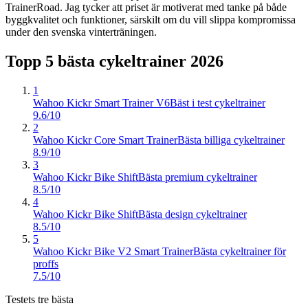
TrainerRoad. Jag tycker att priset är motiverat med tanke på både
byggkvalitet och funktioner, särskilt om du vill slippa kompromissa
under den svenska vinterträningen.
Topp 5 bästa
cykeltrainer
2026
1
Wahoo Kickr Smart Trainer V6
Bäst i test cykeltrainer
9.6/10
2
Wahoo Kickr Core Smart Trainer
Bästa billiga cykeltrainer
8.9/10
3
Wahoo Kickr Bike Shift
Bästa premium cykeltrainer
8.5/10
4
Wahoo Kickr Bike Shift
Bästa design cykeltrainer
8.5/10
5
Wahoo Kickr Bike V2 Smart Trainer
Bästa cykeltrainer för
proffs
7.5/10
Testets tre bästa