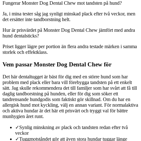
Fungerar Monster Dog Dental Chew mot tandsten på hund?
Ja, i mina tester såg jag synligt minskad plack efter två veckor, men
det ersätter inte tandborstning helt.
Hur är prisvärdet på Monster Dog Dental Chew jämfört med andra
hund dentalsticks?
Priset ligger lägre per portion än flera andra testade märken i samma
storlek och effektklass.
Vem passar Monster Dog Dental Chew för
Det här dentaltugget är bäst för dig med en större hund som har
problem med plack eller bara vill förebygga tandsten på ett enkelt
sätt. Jag skulle rekommendera det till familjer som har svårt att få till
daglig tandborstning på hunden, eller för dig som söker ett
tandrensande hundgodis som faktiskt gör skillnad. Om du har en
allergisk hund mot kyckling, välj en annan variant. För normalaktiva
och aktiva hundar är det här ett prisvärt och tryggt val för bättre
munhygien året runt.
✓
Synlig minskning av plack och tandsten redan efter två
veckor
✓
Tuggmotståndet gör att även stora hundar tuggar länge