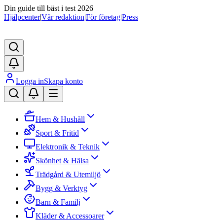
Din guide till bäst i test 2026
Hjälpcenter
|
Vår redaktion
|
För företag
|
Press
Logga in
Skapa konto
Hem & Hushåll
Sport & Fritid
Elektronik & Teknik
Skönhet & Hälsa
Trädgård & Utemiljö
Bygg & Verktyg
Barn & Familj
Kläder & Accessoarer