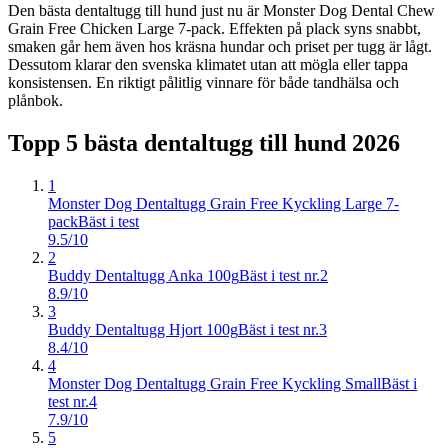
Den bästa dentaltugg till hund just nu är Monster Dog Dental Chew
Grain Free Chicken Large 7-pack. Effekten på plack syns snabbt,
smaken går hem även hos kräsna hundar och priset per tugg är lågt.
Dessutom klarar den svenska klimatet utan att mögla eller tappa
konsistensen. En riktigt pålitlig vinnare för både tandhälsa och
plånbok.
Topp 5 bästa
dentaltugg till hund
2026
1
Monster Dog Dentaltugg Grain Free Kyckling Large 7-
pack
Bäst i test
9.5/10
2
Buddy Dentaltugg Anka 100g
Bäst i test nr.2
8.9/10
3
Buddy Dentaltugg Hjort 100g
Bäst i test nr.3
8.4/10
4
Monster Dog Dentaltugg Grain Free Kyckling Small
Bäst i
test nr.4
7.9/10
5