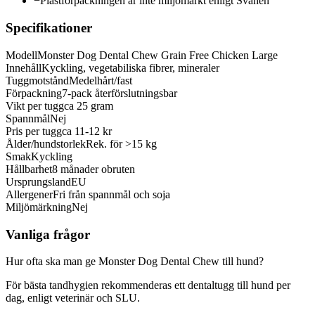
−
Plastförpackningen är inte miljömärkt enligt Svanen
Specifikationer
Modell
Monster Dog Dental Chew Grain Free Chicken Large
Innehåll
Kyckling, vegetabiliska fibrer, mineraler
Tuggmotstånd
Medelhårt/fast
Förpackning
7-pack återförslutningsbar
Vikt per tugg
ca 25 gram
Spannmål
Nej
Pris per tugg
ca 11-12 kr
Ålder/hundstorlek
Rek. för >15 kg
Smak
Kyckling
Hållbarhet
8 månader obruten
Ursprungsland
EU
Allergener
Fri från spannmål och soja
Miljömärkning
Nej
Vanliga frågor
Hur ofta ska man ge Monster Dog Dental Chew till hund?
För bästa tandhygien rekommenderas ett dentaltugg till hund per
dag, enligt veterinär och SLU.