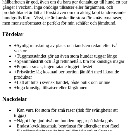
hållbarheten är god, även om du bara ger dentaltugg till hund ett par
gånger i veckan. Inga onödiga tillsatser eller färgämnen, och
produktbladet är lätt att förstå även om du aldrig köpt tandrensande
hundgodis förut. Visst, de är kanske lite stora för småvuxna raser,
men monsterformatet är perfekt för min schäfer och jämthund.
Fördelar
+
Synlig minskning av plack och tandsten redan efter två
veckor
+
Tuggmotståndet gör att även stora hundar tuggar länge
+
Spannmålsfritt och lågt fettinnehåll, bra för känsliga magar
+
Populär smak, ingen ratade tugget i testet
+
Prisvärde: låg kostnad per portion jämfört med liknande
produkter
+
Lätt att hitta i svensk handel, både butik och online
+
Inga konstiga tillsatser eller färgämnen
Nackdelar
−
Kan vara för stora för små raser (risk för svårigheter att
tugga)
−
Något hög ljudnivå om hunden tuggar på hårda golv
−
Endast kycklingsmak, begränsat för allergiker mot fågel