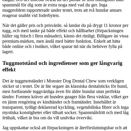
spannmål för dig som är extra noga med vad du ger. Inga
magproblem rapporterade under testet, trots att två hundar annars
reagerar snabbt vid foderbyten.
När det gäller pris och prisvärde, så landar du på drygt 11 kronor per
tugg, och med tanke på både effekt och hållbarhet (förpackningen
håller sig fräsch i flera månader), känns det rimligt. Billigare än vissa
premium-märken, men ändå med bättre funktion. Enkelt att hitta
både online och i butiker, vilket sparar tid när du behöver fylla på
lagret.
Tuggmotstånd och ingredienser som ger långvarig
effekt
Det är tuggmotståndet i Monster Dog Dental Chew som verkligen
sticker ut i testet. De är lite segare än klassiska dentalsticks för hund,
men fortfarande tuggvänliga även för äldre hundar utan perfekta
tänder. Formen kräver att hunden gnager från flera vinklar, vilket ger
en jämn rengöring av kindtänder och framtänder. Innehållet är
transparent, tydligt deklarerad kyckling, vegetabiliska fibrer och inga
mystiska konstigheter eller tillsatt socker. Spannmålsfritt och med låg
fetthalt, vilket är bra om du vill undvika övervikt.
Jag uppskattar också att förpackningen är återförslutningsbar och att