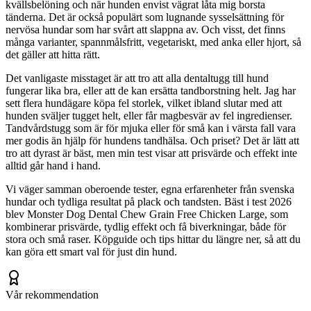
kvällsbelöning och när hunden envist vägrat låta mig borsta
tänderna. Det är också populärt som lugnande sysselsättning för
nervösa hundar som har svårt att slappna av. Och visst, det finns
många varianter, spannmålsfritt, vegetariskt, med anka eller hjort, så
det gäller att hitta rätt.
Det vanligaste misstaget är att tro att alla dentaltugg till hund
fungerar lika bra, eller att de kan ersätta tandborstning helt. Jag har
sett flera hundägare köpa fel storlek, vilket ibland slutar med att
hunden sväljer tugget helt, eller får magbesvär av fel ingredienser.
Tandvårdstugg som är för mjuka eller för små kan i värsta fall vara
mer godis än hjälp för hundens tandhälsa. Och priset? Det är lätt att
tro att dyrast är bäst, men min test visar att prisvärde och effekt inte
alltid går hand i hand.
Vi väger samman oberoende tester, egna erfarenheter från svenska
hundar och tydliga resultat på plack och tandsten. Bäst i test 2026
blev Monster Dog Dental Chew Grain Free Chicken Large, som
kombinerar prisvärde, tydlig effekt och få biverkningar, både för
stora och små raser. Köpguide och tips hittar du längre ner, så att du
kan göra ett smart val för just din hund.
Vår rekommendation