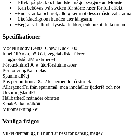
−
Effekt på plack och tandsten något svagare än Monster
−
Kan behövas två stycken för större raser för full effekt
−
Endast anka och nöt, allergiker mot dessa måste välja annat
−
Lite kladdigt om hunden äter långsamt
−
Begränsat utbud i fysiska butiker, enklare att hitta online
Specifikationer
Modell
Buddy Dental Chew Duck 100
Innehåll
Anka, nötkött, vegetabiliska fibrer
Tuggmotstånd
Mjukt/medel
Förpackning
100 g, återförslutningsbar
Portionering
Kan delas
Spannmål
Nej
Pris per portion
ca 8-12 kr beroende på storlek
Allergener
Fri från spannmål, men innehåller fjäderfä och nöt
Ursprungsland
EU
Hållbarhet
6 månader obruten
Smak
Anka, nötkött
Miljömärkning
Nej
Vanliga frågor
Vilket dentaltugg till hund är bäst för känslig mage?