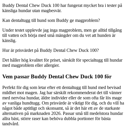
Buddy Dental Chew Duck 100 har fungerat mycket bra i tester på
känsliga hundar utan magbesvär.
Kan dentaltugg till hund som Buddy ge magproblem?
Under testet upplevde jag inga magproblem, men ge alltid tillgång
till vatten och börja med små mängder om du vet att hunden är
känslig.
Hur är prisvärdet på Buddy Dental Chew Duck 100?
Det håller hög kvalitet för priset, särskilt för specialtugg till hundar
med magproblem eller allergier.
Vem passar Buddy Dental Chew Duck 100 för
Perfekt för dig som letar efter ett dentaltugg till hund med bevisad
mildhet mot magen. Jag har särskilt rekommenderat det till vänner
med nervösa hundar, äldre individer eller de som ofta får lös mage
av vanliga hundtugg. Om prisvärde är viktigt för dig, och du vill ha
något både aptitligt och skonsamt, så är det här ett av de starkaste
alternativen på marknaden 2026. Passar små till medelstora hundar
allra bäst, större raser kan behöva dubbla portioner för bästa
tandvård.