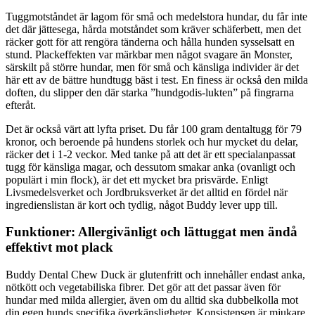
Tuggmotståndet är lagom för små och medelstora hundar, du får inte
det där jättesega, hårda motståndet som kräver schäferbett, men det
räcker gott för att rengöra tänderna och hålla hunden sysselsatt en
stund. Plackeffekten var märkbar men något svagare än Monster,
särskilt på större hundar, men för små och känsliga individer är det
här ett av de bättre hundtugg bäst i test. En finess är också den milda
doften, du slipper den där starka ”hundgodis-lukten” på fingrarna
efteråt.
Det är också värt att lyfta priset. Du får 100 gram dentaltugg för 79
kronor, och beroende på hundens storlek och hur mycket du delar,
räcker det i 1-2 veckor. Med tanke på att det är ett specialanpassat
tugg för känsliga magar, och dessutom smakar anka (ovanligt och
populärt i min flock), är det ett mycket bra prisvärde. Enligt
Livsmedelsverket och Jordbruksverket är det alltid en fördel när
ingredienslistan är kort och tydlig, något Buddy lever upp till.
Funktioner: Allergivänligt och lättuggat men ändå
effektivt mot plack
Buddy Dental Chew Duck är glutenfritt och innehåller endast anka,
nötkött och vegetabiliska fibrer. Det gör att det passar även för
hundar med milda allergier, även om du alltid ska dubbelkolla mot
din egen hunds specifika överkänsligheter. Konsistensen är mjukare