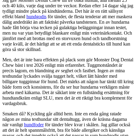
Jag gav Monster Dental Chew till tre olika hundar, alla mellan 25
och 40 kilo, varje dag under tre veckor. Redan efter 14 dagar såg jag
tydligt mindre plack på kindtänderna. Det här är en rätt sällsynt
effekt bland
hundgodis
för tänder, de flesta tenderar att mer maskera
dålig andedräkt än att faktiskt påverka tandstenen. En av hundarna
hade fått börja visa tecken på gulaktiga beläggningar innan testet,
men nu var ytan betydligt blankare enligt min veterinärkontakt. Och
jämfört med att brottas med en storvuxen hund och tandborstning
varje kväll, är det härligt att se att ett enda dentalsticks till hund kan
göra så stor skillnad.
Men, det är inte bara effekten på plack som gör Monster Dog Dental
Chew bäst i test 2026 enligt min erfarenhet. Tuggmotståndet är
precis lagom, en blandning av seghet och fasthet. Ingen av mina
testhundar lyckades svälja tugget helt, vilket lätt händer med
billigare tuggpinnar för hund. Det märks att någon har tänkt till kring
både form och konsistens, för du ser hur hundarna verkligen måste
arbeta med käkarna. Det är såklart inte en fullständig ersättning för
hundtandkräm enligt SLU, men det är ett riktigt bra komplement för
vardagsbruk.
Smaken då? Kyckling går alltid hem. Inte en enda gång ratade
någon av mina testhundar sitt dentaltugg, även de kräsna dagarna
när vanligt
hundfoder
för tänder blev kvar i skålen. Jag gillar också
att det är helt spannmålsfritt, bra för både allergiker och känsliga
magar, och det innebär också att det passar in som hundgodis utan