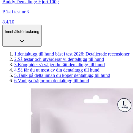
Buddy Dentaltugg Hjort 100g
Bäst i test nr.3
8.4/10
Innehållsförteckning
1
.
dentaltugg till hund bäst i test 2026: Detaljerade recensioner
2
.
Så testar och utvärderar vi dentaltugg till hund
3
.
Köpguide: så väljer du rätt dentaltugg till hund
4
.
Så får du ut mest av din dentaltugg till hund
5
.
Tänk på detta innan du köper dentaltugg till hund
6
.
Vanliga frågor om dentaltugg till hund