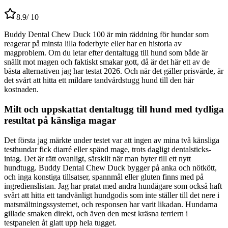
8.9
/ 10
Buddy Dental Chew Duck 100 är min räddning för hundar som
reagerar på minsta lilla foderbyte eller har en historia av
magproblem. Om du letar efter dentaltugg till hund som både är
snällt mot magen och faktiskt smakar gott, då är det här ett av de
bästa alternativen jag har testat 2026. Och när det gäller prisvärde, är
det svårt att hitta ett mildare tandvårdstugg hund till den här
kostnaden.
Milt och uppskattat dentaltugg till hund med tydliga
resultat på känsliga magar
Det första jag märkte under testet var att ingen av mina två känsliga
testhundar fick diarré eller spänd mage, trots dagligt dentalsticks-
intag. Det är rätt ovanligt, särskilt när man byter till ett nytt
hundtugg. Buddy Dental Chew Duck bygger på anka och nötkött,
och inga konstiga tillsatser, spannmål eller gluten finns med på
ingredienslistan. Jag har pratat med andra hundägare som också haft
svårt att hitta ett tandvänligt hundgodis som inte ställer till det nere i
matsmältningssystemet, och responsen har varit likadan. Hundarna
gillade smaken direkt, och även den mest kräsna terriern i
testpanelen åt glatt upp hela tugget.