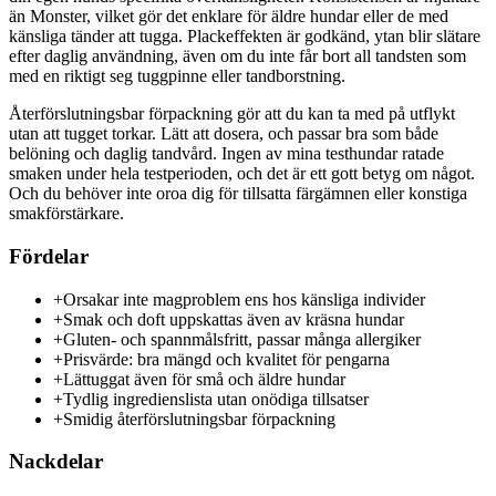
än Monster, vilket gör det enklare för äldre hundar eller de med
känsliga tänder att tugga. Plackeffekten är godkänd, ytan blir slätare
efter daglig användning, även om du inte får bort all tandsten som
med en riktigt seg tuggpinne eller tandborstning.
Återförslutningsbar förpackning gör att du kan ta med på utflykt
utan att tugget torkar. Lätt att dosera, och passar bra som både
belöning och daglig tandvård. Ingen av mina testhundar ratade
smaken under hela testperioden, och det är ett gott betyg om något.
Och du behöver inte oroa dig för tillsatta färgämnen eller konstiga
smakförstärkare.
Fördelar
+
Orsakar inte magproblem ens hos känsliga individer
+
Smak och doft uppskattas även av kräsna hundar
+
Gluten- och spannmålsfritt, passar många allergiker
+
Prisvärde: bra mängd och kvalitet för pengarna
+
Lättuggat även för små och äldre hundar
+
Tydlig ingredienslista utan onödiga tillsatser
+
Smidig återförslutningsbar förpackning
Nackdelar