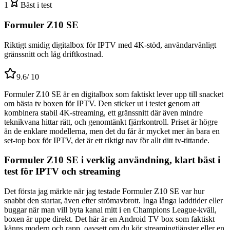
1
Bäst i test
Formuler Z10 SE
Riktigt smidig digitalbox för IPTV med 4K-stöd, användarvänligt
gränssnitt och låg driftkostnad.
9.6
/ 10
Formuler Z10 SE är en digitalbox som faktiskt lever upp till snacket
om bästa tv boxen för IPTV. Den sticker ut i testet genom att
kombinera stabil 4K-streaming, ett gränssnitt där även mindre
teknikvana hittar rätt, och genomtänkt fjärrkontroll. Priset är högre
än de enklare modellerna, men det du får är mycket mer än bara en
set-top box för IPTV, det är ett riktigt nav för allt ditt tv-tittande.
Formuler Z10 SE i verklig användning, klart bäst i
test för IPTV och streaming
Det första jag märkte när jag testade Formuler Z10 SE var hur
snabbt den startar, även efter strömavbrott. Inga långa laddtider eller
buggar när man vill byta kanal mitt i en Champions League-kväll,
boxen är uppe direkt. Det här är en Android TV box som faktiskt
känns modern och rapp, oavsett om du kör streamingtjänster eller en