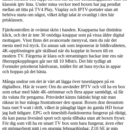
klassisk iptv lista. Under mina veckor med boxen har jag pendlat
mellan att titta på TV4 Play, Viaplay och IPTV-portaler utan att
behöva starta om något, vilket ärligt talat är ovanligt i den här
prisklassen.
Fjärrkontrollen är oväntat skön i handen. Knapparna har distinkta
klick, och det är inte 30 onödiga knappar som på vissa äldre digital
mottagare. Visst finns det avancerade menyval, men du når det
mesta med två tryck. En annan sak som imponerar är bildkvaliteten,
4K-upplösningen gör skillnad när du kopplar in boxen till en
modern TV. Färgerna är klara och streamingen hackar inte ens när
fiberuppkopplingen går ner till 10 Mbit/s. Det blir tydligt att
Formuler prioriterat hårdvaran, istället för att bara trycka in appar
och hoppas på det bästa.
Många undrar om det är värt att lägga över tusenlappen på en
digitalbox. Här är svaret: Om du använder IPTV och vill ha en box
som orkar med både 4K-strömmar och flera appar samtidigt, så får
du valuta för pengarna. Prisvärdet känns faktiskt högt när man
räknar in hur många frustrationer den sparar. Boxen drar dessutom
bara runt 9 watt i drift, vilket är påtagligt lägre än gamla HD boxar
jag haft tidigare. EPG och timeshift-funktionerna fungerar på riktigt,
du kan pausa livesänd sport och spola tillbaka utan att boxen fryser.
För dig som vill ha en smart TV box som bara fungerar, även efter
ett strömavbrott mitt i en stormig februarilördag: Z10 SE är min