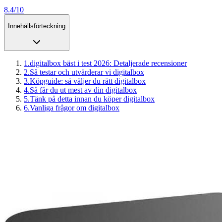
8.4/10
Innehållsförteckning
1
.
digitalbox bäst i test 2026: Detaljerade recensioner
2
.
Så testar och utvärderar vi digitalbox
3
.
Köpguide: så väljer du rätt digitalbox
4
.
Så får du ut mest av din digitalbox
5
.
Tänk på detta innan du köper digitalbox
6
.
Vanliga frågor om digitalbox