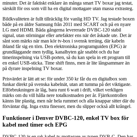
minuter. Det är faktiskt enklare än många smart TV boxar jag testat,
särskilt för oss som vill ha en digital mottagare utan massa extrasteg.
Bildkvaliteten är fullt tillräcklig för vanlig HD TV. Jag testade boxen
både på en äldre Samsung från 2011 med SCART och på en nyare
LG med HDMI. Båda gångerna levererade DVBC-120 stabil
signal, utan störningar eller artefakter ens när det åskade ute. Det är
sånt som märks när man kör tv-box i svensk terräng, där kabeln
ibland får sig en törn. Den elektroniska programguiden (EPG) är
grundläggande men tydlig, kanalbyten går snabbt och du har
timerinspelning via USB-porten, så du kan spela in ett program till
en enkel USB-sticka. Time shift finns, men är lite långsammare än
på dyrare inspelning TV boxar.
Prisvärdet är lätt att se: för under 350 kr får du en digitalbox som
funkar direkt på svenska kabelnät, utan att tumma på det viktigaste.
Elförbrukningen är låg, bara runt 6 watt i drift, vilket verkligen
märks om du vill hålla nere totalkostnaden per år. Fjärrkontrollen
känns lite plastig, men når hela rummet och alla knappar sitter där du
förväntar dig. Inga extra finesser, men du slipper också allt krångel.
Funktioner i Denver DVBC-120, enkel TV box för
kabel med timer och EPG
DVBC-120 är en rak kabel-tv mottagare av typen DVB-C. Den har