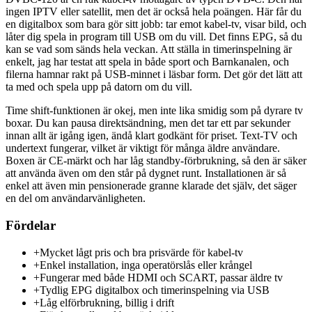
ingen IPTV eller satellit, men det är också hela poängen. Här får du
en digitalbox som bara gör sitt jobb: tar emot kabel-tv, visar bild, och
låter dig spela in program till USB om du vill. Det finns EPG, så du
kan se vad som sänds hela veckan. Att ställa in timerinspelning är
enkelt, jag har testat att spela in både sport och Barnkanalen, och
filerna hamnar rakt på USB-minnet i läsbar form. Det gör det lätt att
ta med och spela upp på datorn om du vill.
Time shift-funktionen är okej, men inte lika smidig som på dyrare tv
boxar. Du kan pausa direktsändning, men det tar ett par sekunder
innan allt är igång igen, ändå klart godkänt för priset. Text-TV och
undertext fungerar, vilket är viktigt för många äldre användare.
Boxen är CE-märkt och har låg standby-förbrukning, så den är säker
att använda även om den står på dygnet runt. Installationen är så
enkel att även min pensionerade granne klarade det själv, det säger
en del om användarvänligheten.
Fördelar
+
Mycket lågt pris och bra prisvärde för kabel-tv
+
Enkel installation, inga operatörslås eller krångel
+
Fungerar med både HDMI och SCART, passar äldre tv
+
Tydlig EPG digitalbox och timerinspelning via USB
+
Låg elförbrukning, billig i drift