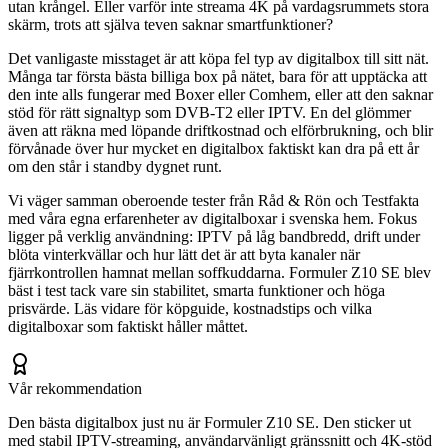
utan krångel. Eller varför inte streama 4K på vardagsrummets stora
skärm, trots att själva teven saknar smartfunktioner?
Det vanligaste misstaget är att köpa fel typ av digitalbox till sitt nät.
Många tar första bästa billiga box på nätet, bara för att upptäcka att
den inte alls fungerar med Boxer eller Comhem, eller att den saknar
stöd för rätt signaltyp som DVB-T2 eller IPTV. En del glömmer
även att räkna med löpande driftkostnad och elförbrukning, och blir
förvånade över hur mycket en digitalbox faktiskt kan dra på ett år
om den står i standby dygnet runt.
Vi väger samman oberoende tester från Råd & Rön och Testfakta
med våra egna erfarenheter av digitalboxar i svenska hem. Fokus
ligger på verklig användning: IPTV på låg bandbredd, drift under
blöta vinterkvällar och hur lätt det är att byta kanaler när
fjärrkontrollen hamnat mellan soffkuddarna. Formuler Z10 SE blev
bäst i test tack vare sin stabilitet, smarta funktioner och höga
prisvärde. Läs vidare för köpguide, kostnadstips och vilka
digitalboxar som faktiskt håller måttet.
Vår rekommendation
Den bästa digitalbox just nu är Formuler Z10 SE. Den sticker ut
med stabil IPTV-streaming, användarvänligt gränssnitt och 4K-stöd