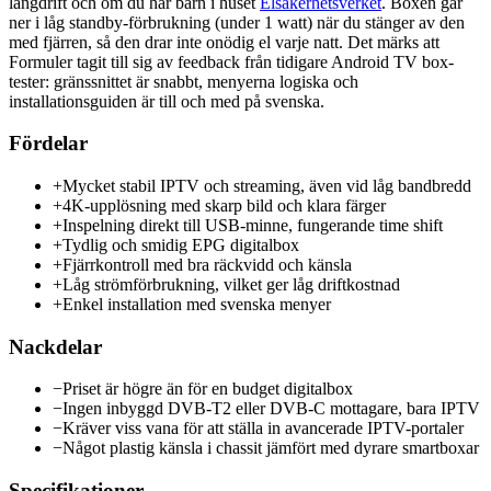
långdrift och om du har barn i huset
Elsäkerhetsverket
. Boxen går
ner i låg standby-förbrukning (under 1 watt) när du stänger av den
med fjärren, så den drar inte onödig el varje natt. Det märks att
Formuler tagit till sig av feedback från tidigare Android TV box-
tester: gränssnittet är snabbt, menyerna logiska och
installationsguiden är till och med på svenska.
Fördelar
+
Mycket stabil IPTV och streaming, även vid låg bandbredd
+
4K-upplösning med skarp bild och klara färger
+
Inspelning direkt till USB-minne, fungerande time shift
+
Tydlig och smidig EPG digitalbox
+
Fjärrkontroll med bra räckvidd och känsla
+
Låg strömförbrukning, vilket ger låg driftkostnad
+
Enkel installation med svenska menyer
Nackdelar
−
Priset är högre än för en budget digitalbox
−
Ingen inbyggd DVB-T2 eller DVB-C mottagare, bara IPTV
−
Kräver viss vana för att ställa in avancerade IPTV-portaler
−
Något plastig känsla i chassit jämfört med dyrare smartboxar
Specifikationer