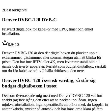
2
Bäst budgetval
Denver DVBC-120 DVB-C
Prisvärd digitalbox för kabel-tv med EPG, timer och enkel
installation.
8.9
/ 10
Denver DVBC-120 är den där digitalboxen du plockar upp till
extrarummet, gästrummet eller sommarstugan utan att blinka för
priset. Den har inte IPTV eller 4K, men levererar stabil bild till
gamla och nya tv-apparater. Perfekt som budget digitalbox, särskilt
om du kör kabel-tv och vill hålla driftkostnaden nere.
Denver DVBC-120 i svensk vardag, så står sig
budget digitalboxen i testet
Det som överraskade mig mest med Denver DVBC-120 var hur
snabbt jag fick igång den efter att ha packat upp lådan. Ingen
mjukvaruinstallation, inget operatörslås att bråka med, du kopplar in
antennkabeln, trycker på autosök och har kanalerna klara på fem