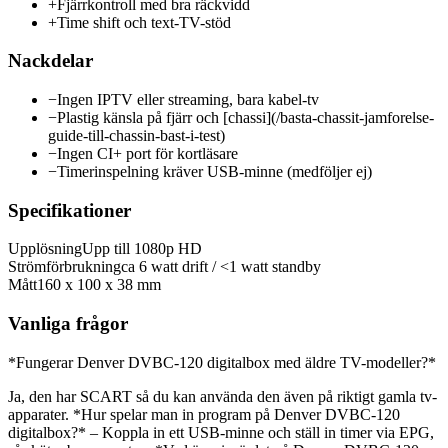
+
Fjärrkontroll med bra räckvidd
+
Time shift och text-TV-stöd
Nackdelar
−
Ingen IPTV eller streaming, bara kabel-tv
−
Plastig känsla på fjärr och [chassi](/basta-chassit-jamforelse-
guide-till-chassin-bast-i-test)
−
Ingen CI+ port för kortläsare
−
Timerinspelning kräver USB-minne (medföljer ej)
Specifikationer
Upplösning
Upp till 1080p HD
Strömförbrukning
ca 6 watt drift / <1 watt standby
Mått
160 x 100 x 38 mm
Vanliga frågor
*Fungerar Denver DVBC-120 digitalbox med äldre TV-modeller?*
Ja, den har SCART så du kan använda den även på riktigt gamla tv-
apparater. *Hur spelar man in program på Denver DVBC-120
digitalbox?* – Koppla in ett USB-minne och ställ in timer via EPG,