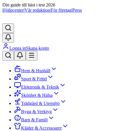
Din guide till bäst i test 2026
Hjälpcenter
|
Vår redaktion
|
För företag
|
Press
Logga in
Skapa konto
Hem & Hushåll
Sport & Fritid
Elektronik & Teknik
Skönhet & Hälsa
Trädgård & Utemiljö
Bygg & Verktyg
Barn & Familj
Kläder & Accessoarer