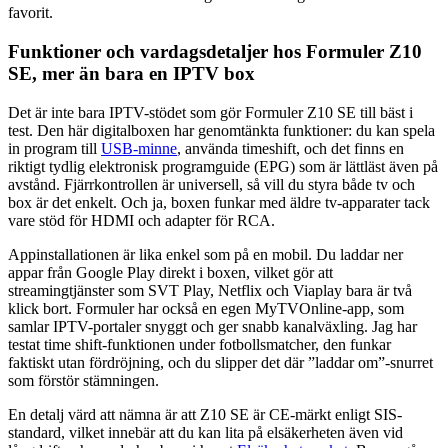
favorit.
Funktioner och vardagsdetaljer hos Formuler Z10
SE, mer än bara en IPTV box
Det är inte bara IPTV-stödet som gör Formuler Z10 SE till bäst i
test. Den här digitalboxen har genomtänkta funktioner: du kan spela
in program till
USB-minne
, använda timeshift, och det finns en
riktigt tydlig elektronisk programguide (EPG) som är lättläst även på
avstånd. Fjärrkontrollen är universell, så vill du styra både tv och
box är det enkelt. Och ja, boxen funkar med äldre tv-apparater tack
vare stöd för HDMI och adapter för RCA.
Appinstallationen är lika enkel som på en mobil. Du laddar ner
appar från Google Play direkt i boxen, vilket gör att
streamingtjänster som SVT Play, Netflix och Viaplay bara är två
klick bort. Formuler har också en egen MyTVOnline-app, som
samlar IPTV-portaler snyggt och ger snabb kanalväxling. Jag har
testat time shift-funktionen under fotbollsmatcher, den funkar
faktiskt utan fördröjning, och du slipper det där ”laddar om”-snurret
som förstör stämningen.
En detalj värd att nämna är att Z10 SE är CE-märkt enligt SIS-
standard, vilket innebär att du kan lita på elsäkerheten även vid