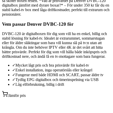
så sköter boxen resten. *Vad är prisvärdet på Denver DVBC-120
digitalbox jämfört med dyrare boxar?* – För under 350 kr får du en
stabil kabel-tv box med låga driftkostnader, perfekt till extrarum och
pensionärer.
Vem passar Denver DVBC-120 för
DVBC-120 är digitalboxen för dig som vill ha en enkel, billig och
stabil lösning för kabel-tv. Idealet är extrarummet, sommarstugan
eller för äldre släktingar som bara vill kunna slå på tv:n utan att
krångla. Om du inte behöver IPTV eller 4K är det svårt att hitta
bättre prisvärde. Perfekt för dig som vill hålla både inköpspris och
driftkostnad nere, och ändå få en tv-mottagare som bara fungerar.
✓
Mycket lågt pris och bra prisvärde för kabel-tv
✓
Enkel installation, inga operatörslås eller krångel
✓
Fungerar med både HDMI och SCART, passar äldre tv
✓
Tydlig EPG digitalbox och timerinspelning via USB
✓
Låg elförbrukning, billig i drift
Jämför pris