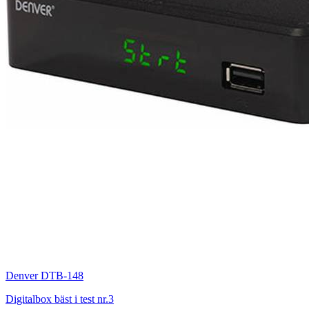
Denver DTB-148
Digitalbox bäst i test nr.3