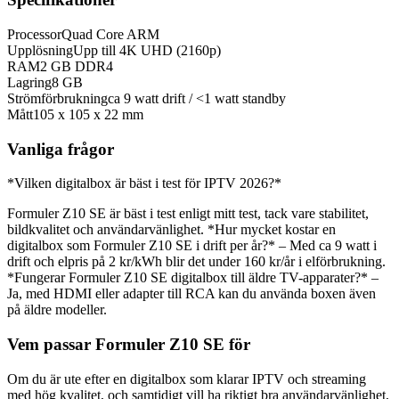
Processor
Quad Core ARM
Upplösning
Upp till 4K UHD (2160p)
RAM
2 GB DDR4
Lagring
8 GB
Strömförbrukning
ca 9 watt drift / <1 watt standby
Mått
105 x 105 x 22 mm
Vanliga frågor
*Vilken digitalbox är bäst i test för IPTV 2026?*
Formuler Z10 SE är bäst i test enligt mitt test, tack vare stabilitet,
bildkvalitet och användarvänlighet. *Hur mycket kostar en
digitalbox som Formuler Z10 SE i drift per år?* – Med ca 9 watt i
drift och elpris på 2 kr/kWh blir det under 160 kr/år i elförbrukning.
*Fungerar Formuler Z10 SE digitalbox till äldre TV-apparater?* –
Ja, med HDMI eller adapter till RCA kan du använda boxen även
på äldre modeller.
Vem passar Formuler Z10 SE för
Om du är ute efter en digitalbox som klarar IPTV och streaming
med hög kvalitet, och samtidigt vill ha riktigt bra användarvänlighet,