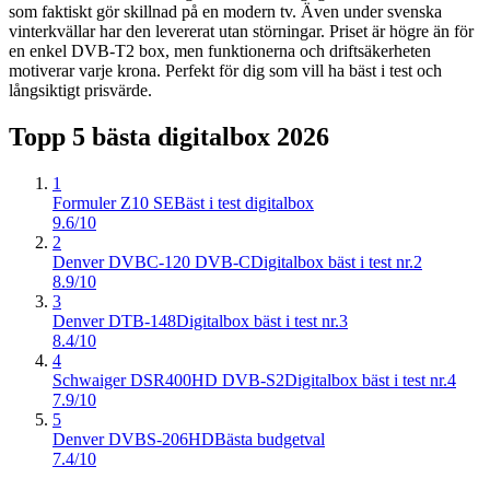
som faktiskt gör skillnad på en modern tv. Även under svenska
vinterkvällar har den levererat utan störningar. Priset är högre än för
en enkel DVB-T2 box, men funktionerna och driftsäkerheten
motiverar varje krona. Perfekt för dig som vill ha bäst i test och
långsiktigt prisvärde.
Topp 5 bästa
digitalbox
2026
1
Formuler Z10 SE
Bäst i test digitalbox
9.6/10
2
Denver DVBC-120 DVB-C
Digitalbox bäst i test nr.2
8.9/10
3
Denver DTB-148
Digitalbox bäst i test nr.3
8.4/10
4
Schwaiger DSR400HD DVB-S2
Digitalbox bäst i test nr.4
7.9/10
5
Denver DVBS-206HD
Bästa budgetval
7.4/10