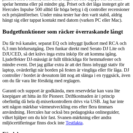
spelar hemma eller på mindre gig. Priset och det låga insteget gör att
Hercules Inpulse 500 alltid får höga betyg i dj controller recensioner
och prisjämförelser. Under mina tester har den varit stabil, aldrig
hängt sig eller tappat kontakt med datorn (varken PC eller Mac).
Budgetfunktioner som räcker överraskande långt
Du får två kanaler, separat EQ och inbyggt ljudkort med RCA och
6,3 mm hörlursutgång. Den funkar direkt med Serato DJ Lite och
DJUCED, så det krävs inga extra inköp för att komma igång.
Ljudeffekter DJ-mässigt är fullt tillräckliga för hemmafester och
mindre event. Det jag gillar extra är att det finns inbyggt stativ för
laptop, ovärderligt när borden på festen är vingliga eller för låga. DJ
controller / bordet är dessutom lätt nog att slänga i en ryggsäck, även
om du får vara lite försiktig med reglagen.
Garanti och support är godkända, men reservdelar kan vara lite
knepigare att hitta än för Pioneer. Driftkostnaden är i princip
obefintlig då hela dj-mixerkontrollern drivs via USB. Jag har inte
sett någon märkbar värmeutveckling ens efter flera timmars
användning. Hercules har också bra pedagogiska onlineguider,
vilket hjälper om du kör fast. Svanen-märkning eller andra
miljöcertifieringar finns dock inte
Testfakta
.