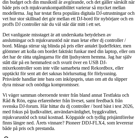
din budget och din musikstil är avgörande, och det gäller särskilt när
både pris och mjukvarukompatibilitet varierar så mycket mellan
modellerna. Jag har testat flera populära digitala DJ-utrustningar och
vet hur stor skillnad det gör mellan ett DJ-bord för nybörjare och en
proffs DJ controller när du väl står där mitt i ett set.
Det vanligaste misstaget är att underskatta betydelsen av
anslutningar och mjukvarustöd när man letar efter dj controller /
bord. Många stirrar sig blinda på pris eller antalet ljudeffekter, men
glömmer att kolla om bordet faktiskt funkar med din laptop, eller om
det har de rätta utgångarna för ditt ljudsystem hemma. Jag har själv
stått där på en hemmafest och svurit över en USB DJ-
mixerkontroller som inte ville samarbeta med Rekordbox, eller
upptäckt för sent att det saknas hörlursuttag för förlyssning.
Prisvärde handlar inte bara om inköpspris, utan om att du slipper
dyra missar och onödiga kompromisser.
Vi väger samman oberoende tester från bland annat Testfakta och
Råd & Rön, egna erfarenheter från liveset, samt feedback från
svenska DJ-forum. Här hittar du dj controller / bord bäst i test 2026,
med fokus på ljudkvalitet, användarvänlighet, byggkvalitet,
mjukvarustöd och total kostnad. Köpguide och tydlig prisjämförelse
finns längre ned. Årets vinnare? Pioneer DDJ-FLX4, som levererar
både på pris och prestanda.