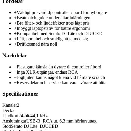
Fördelar
+
Väldigt prisvärd dj controller / bord för nybörjare
+
Beatmatch guide underlättar inlärningen
+
Bra filter- och ljudeffekter trots lågt pris
+
Inbyggt laptopstativ för bättre ergonomi
+
Kompatibel med Serato DJ Lite och DJUCED
+
Lätt, portabel och smidig att ta med sig
+
Driftkostnad nära noll
Nackdelar
−
Plastigare känsla än dyrare dj controller / bord
−
Inga XLR-utgångar, endast RCA
−
Joghjulen känns något klena vid hårdare scratch
−
Reservdelar och service kan vara svårare att hitta
Specifikationer
Kanaler
2
Deck
2
Ljudkort
24-bit/44,1 kHz
Anslutningar
USB-B, RCA ut, 6,3 mm hörlursuttag
Stöd
Serato DJ Lite, DJUCED