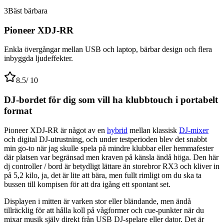
3
Bäst bärbara
Pioneer XDJ-RR
Enkla övergångar mellan USB och laptop, bärbar design och flera
inbyggda ljudeffekter.
8.5
/ 10
DJ-bordet för dig som vill ha klubbtouch i portabelt
format
Pioneer XDJ-RR är något av en
hybrid
mellan klassisk
DJ-mixer
och digital DJ-utrustning, och under testperioden blev det snabbt
min go-to när jag skulle spela på mindre klubbar eller hemmafester
där platsen var begränsad men kraven på känsla ändå höga. Den här
dj controller / bord är betydligt lättare än storebror RX3 och kliver in
på 5,2 kilo, ja, det är lite att bära, men fullt rimligt om du ska ta
bussen till kompisen för att dra igång ett spontant set.
Displayen i mitten är varken stor eller bländande, men ändå
tillräcklig för att hålla koll på vågformer och cue-punkter när du
mixar musik själv direkt från USB DJ-spelare eller dator. Det är