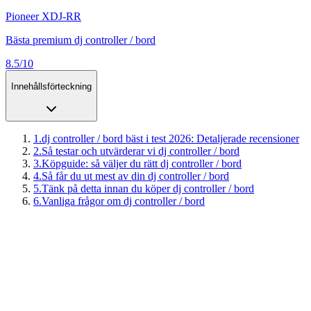
Pioneer XDJ-RR
Bästa premium dj controller / bord
8.5/10
Innehållsförteckning
1
.
dj controller / bord bäst i test 2026: Detaljerade recensioner
2
.
Så testar och utvärderar vi dj controller / bord
3
.
Köpguide: så väljer du rätt dj controller / bord
4
.
Så får du ut mest av din dj controller / bord
5
.
Tänk på detta innan du köper dj controller / bord
6
.
Vanliga frågor om dj controller / bord