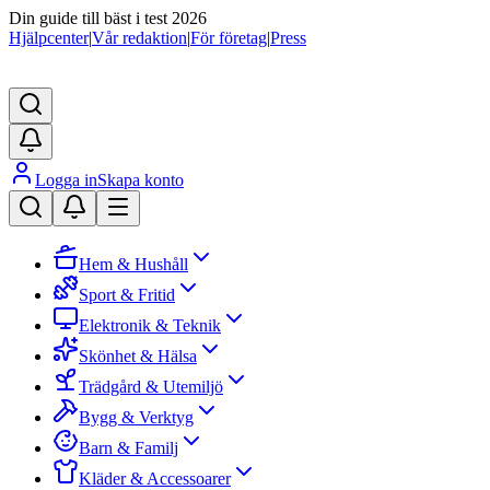
Din guide till bäst i test 2026
Hjälpcenter
|
Vår redaktion
|
För företag
|
Press
Logga in
Skapa konto
Hem & Hushåll
Sport & Fritid
Elektronik & Teknik
Skönhet & Hälsa
Trädgård & Utemiljö
Bygg & Verktyg
Barn & Familj
Kläder & Accessoarer