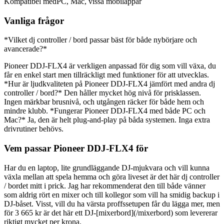
Kompatibel med
PC, Mac, vissa mobilappar
Vanliga frågor
*Vilket dj controller / bord passar bäst för både nybörjare och
avancerade?*
Pioneer DDJ-FLX4 är verkligen anpassad för dig som vill växa, du
får en enkel start men tillräckligt med funktioner för att utvecklas.
*Hur är ljudkvaliteten på Pioneer DDJ-FLX4 jämfört med andra dj
controller / bord?* Den håller mycket hög nivå för prisklassen.
Ingen märkbar brusnivå, och utgången räcker för både hem och
mindre klubb. *Fungerar Pioneer DDJ-FLX4 med både PC och
Mac?* Ja, den är helt plug-and-play på båda systemen. Inga extra
drivrutiner behövs.
Vem passar Pioneer DDJ-FLX4 för
Har du en laptop, lite grundläggande DJ-mjukvara och vill kunna
växla mellan att spela hemma och göra liveset är det här dj controller
/ bordet mitt i prick. Jag har rekommenderat den till både vänner
som aldrig rört en mixer och till kollegor som vill ha smidig backup i
DJ-båset. Visst, vill du ha värsta proffssetupen får du lägga mer, men
för 3 665 kr är det här ett DJ-[mixerbord](/mixerbord) som levererar
riktigt mycket per krona.