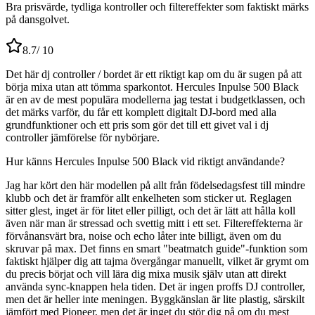
Bra prisvärde, tydliga kontroller och filtereffekter som faktiskt märks
på dansgolvet.
8.7
/ 10
Det här dj controller / bordet är ett riktigt kap om du är sugen på att
börja mixa utan att tömma sparkontot. Hercules Inpulse 500 Black
är en av de mest populära modellerna jag testat i budgetklassen, och
det märks varför, du får ett komplett digitalt DJ-bord med alla
grundfunktioner och ett pris som gör det till ett givet val i dj
controller jämförelse för nybörjare.
Hur känns Hercules Inpulse 500 Black vid riktigt användande?
Jag har kört den här modellen på allt från födelsedagsfest till mindre
klubb och det är framför allt enkelheten som sticker ut. Reglagen
sitter glest, inget är för litet eller pilligt, och det är lätt att hålla koll
även när man är stressad och svettig mitt i ett set. Filtereffekterna är
förvånansvärt bra, noise och echo låter inte billigt, även om du
skruvar på max. Det finns en smart "beatmatch guide"-funktion som
faktiskt hjälper dig att tajma övergångar manuellt, vilket är grymt om
du precis börjat och vill lära dig mixa musik själv utan att direkt
använda sync-knappen hela tiden. Det är ingen proffs DJ controller,
men det är heller inte meningen. Byggkänslan är lite plastig, särskilt
jämfört med Pioneer, men det är inget du stör dig på om du mest