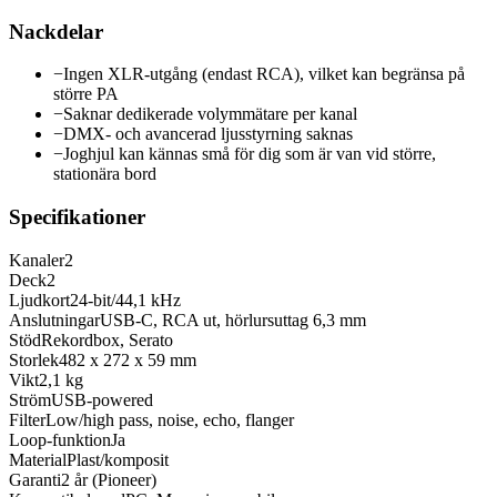
Nackdelar
−
Ingen XLR-utgång (endast RCA), vilket kan begränsa på
större PA
−
Saknar dedikerade volymmätare per kanal
−
DMX- och avancerad ljusstyrning saknas
−
Joghjul kan kännas små för dig som är van vid större,
stationära bord
Specifikationer
Kanaler
2
Deck
2
Ljudkort
24-bit/44,1 kHz
Anslutningar
USB-C, RCA ut, hörlursuttag 6,3 mm
Stöd
Rekordbox, Serato
Storlek
482 x 272 x 59 mm
Vikt
2,1 kg
Ström
USB-powered
Filter
Low/high pass, noise, echo, flanger
Loop-funktion
Ja
Material
Plast/komposit
Garanti
2 år (Pioneer)