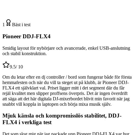
1
Bäst i test
Pioneer DDJ-FLX4
Smidig layout för nybörjare och avancerade, enkel USB-anslutning
och stabil konstruktion.
9.5
/ 10
Om du letar efter en dj controller / bord som fungerar både för första
hemmafesten och när du vill ta steget ut på klubb, är Pioneer DDJ-
FLX4 ett självklart val. Priset ligger mitt i det segment där du får
rejäl kvalitet men slipper proffsens överpris. Det är ingen överdrift
att säga att det här digitala DJ-mixerbordet blivit min favorit när jag
snabbt vill koppla in laptopen och börja mixa musik själv.
Mjuk känsla och kompromisslös stabilitet, DDJ-
FLX4 i verkliga test
Det som slog mig när jag packade upp Pioneer DDJ-FLX4 var hur