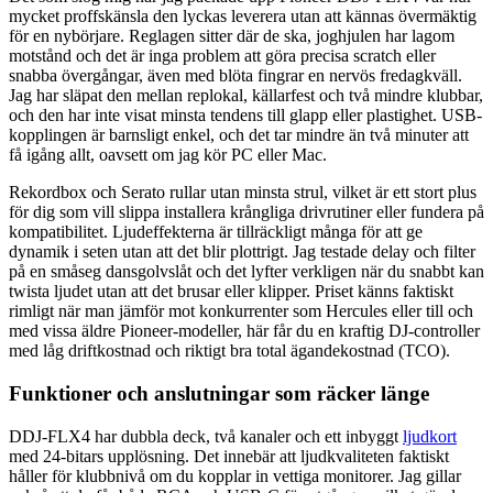
mycket proffskänsla den lyckas leverera utan att kännas övermäktig
för en nybörjare. Reglagen sitter där de ska, joghjulen har lagom
motstånd och det är inga problem att göra precisa scratch eller
snabba övergångar, även med blöta fingrar en nervös fredagkväll.
Jag har släpat den mellan replokal, källarfest och två mindre klubbar,
och den har inte visat minsta tendens till glapp eller plastighet. USB-
kopplingen är barnsligt enkel, och det tar mindre än två minuter att
få igång allt, oavsett om jag kör PC eller Mac.
Rekordbox och Serato rullar utan minsta strul, vilket är ett stort plus
för dig som vill slippa installera krångliga drivrutiner eller fundera på
kompatibilitet. Ljudeffekterna är tillräckligt många för att ge
dynamik i seten utan att det blir plottrigt. Jag testade delay och filter
på en småseg dansgolvslåt och det lyfter verkligen när du snabbt kan
twista ljudet utan att det brusar eller klipper. Priset känns faktiskt
rimligt när man jämför mot konkurrenter som Hercules eller till och
med vissa äldre Pioneer-modeller, här får du en kraftig DJ-controller
med låg driftkostnad och riktigt bra total ägandekostnad (TCO).
Funktioner och anslutningar som räcker länge
DDJ-FLX4 har dubbla deck, två kanaler och ett inbyggt
ljudkort
med 24-bitars upplösning. Det innebär att ljudkvaliteten faktiskt
håller för klubbnivå om du kopplar in vettiga monitorer. Jag gillar