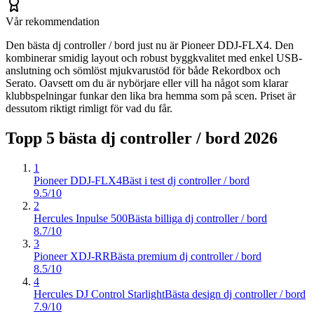
Vår rekommendation
Den bästa dj controller / bord just nu är Pioneer DDJ-FLX4. Den
kombinerar smidig layout och robust byggkvalitet med enkel USB-
anslutning och sömlöst mjukvarustöd för både Rekordbox och
Serato. Oavsett om du är nybörjare eller vill ha något som klarar
klubbspelningar funkar den lika bra hemma som på scen. Priset är
dessutom riktigt rimligt för vad du får.
Topp 5 bästa
dj controller / bord
2026
1
Pioneer DDJ-FLX4
Bäst i test dj controller / bord
9.5/10
2
Hercules Inpulse 500
Bästa billiga dj controller / bord
8.7/10
3
Pioneer XDJ-RR
Bästa premium dj controller / bord
8.5/10
4
Hercules DJ Control Starlight
Bästa design dj controller / bord
7.9/10