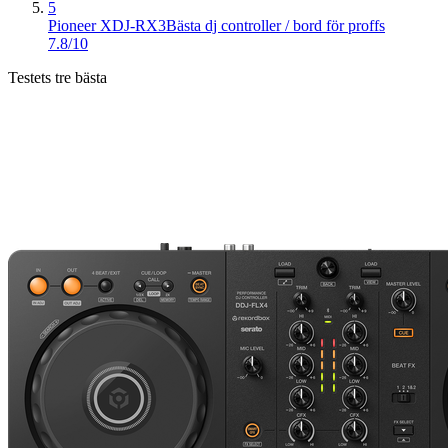
5
Pioneer XDJ-RX3
Bästa dj controller / bord för proffs
7.8/10
Testets tre bästa