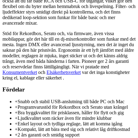
också att du får både RCA och USB-C för utgångar, vilket gör den
flexibel om du byter mellan hemmabruk och livespelning. Filter- och
ljudeffekter styrs smidigt direkt på kontrollerna, och det finns
dedikerad loop-sektion som funkar för både basic och mer
avancerade mixar.
Stöd för Rekordbox, Serato och, via firmware, även vissa
mobilappar, gör det här till en dj-mixerkontroller som funkar med det
mesta. Ingen DMX eller avancerad ljusstyrning, men det är inget du
saknar på den här prisnivån. Ergonomin är ett lyft jämfört med äldre
modeller, reglagen är mjuka, inget sticker ut och det känns aldrig
trångt, även med båda händerna i farten. Pioneer ger 2 års garanti
och reservdelar finns lättillgängligt. När vi pratade med
Konsumentverket
och
Elsäkerhetsverket
var det inga konstigheter
kring el, kablage eller säkerhet .
Fördelar
+
Snabb och stabil USB-anslutning till både PC och Mac
+
Programvarustöd för Rekordbox och Serato utan krångel
+
Bra byggkvalitet för prisklassen, håller för flytt och gig
+
Ljudkvalitet som räcker även för mindre klubbar
+
Enkel layout och tydliga reglage, lätt att komma igång
+
Kompakt, lätt att bära med sig och relativt låg driftkostnad
+
2 års garanti och smidig support