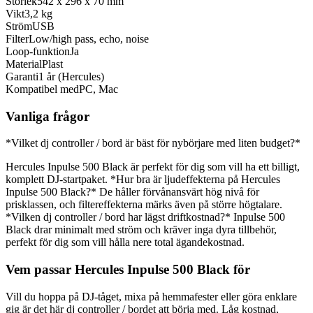
Storlek
542 x 296 x 70 mm
Vikt
3,2 kg
Ström
USB
Filter
Low/high pass, echo, noise
Loop-funktion
Ja
Material
Plast
Garanti
1 år (Hercules)
Kompatibel med
PC, Mac
Vanliga frågor
*Vilket dj controller / bord är bäst för nybörjare med liten budget?*
Hercules Inpulse 500 Black är perfekt för dig som vill ha ett billigt,
komplett DJ-startpaket. *Hur bra är ljudeffekterna på Hercules
Inpulse 500 Black?* De håller förvånansvärt hög nivå för
prisklassen, och filtereffekterna märks även på större högtalare.
*Vilken dj controller / bord har lägst driftkostnad?* Inpulse 500
Black drar minimalt med ström och kräver inga dyra tillbehör,
perfekt för dig som vill hålla nere total ägandekostnad.
Vem passar Hercules Inpulse 500 Black för
Vill du hoppa på DJ-tåget, mixa på hemmafester eller göra enklare
gig är det här dj controller / bordet att börja med. Låg kostnad,