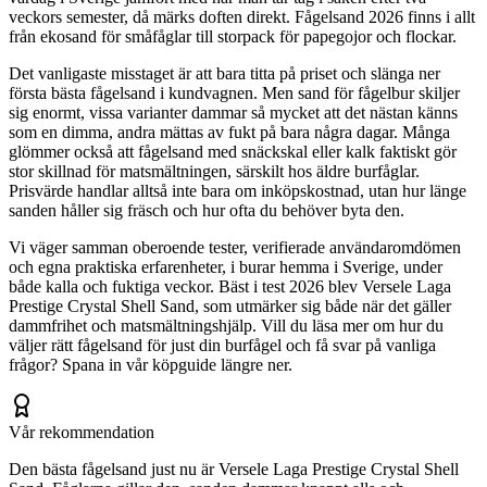
veckors semester, då märks doften direkt. Fågelsand 2026 finns i allt
från ekosand för småfåglar till storpack för papegojor och flockar.
Det vanligaste misstaget är att bara titta på priset och slänga ner
första bästa fågelsand i kundvagnen. Men sand för fågelbur skiljer
sig enormt, vissa varianter dammar så mycket att det nästan känns
som en dimma, andra mättas av fukt på bara några dagar. Många
glömmer också att fågelsand med snäckskal eller kalk faktiskt gör
stor skillnad för matsmältningen, särskilt hos äldre burfåglar.
Prisvärde handlar alltså inte bara om inköpskostnad, utan hur länge
sanden håller sig fräsch och hur ofta du behöver byta den.
Vi väger samman oberoende tester, verifierade användaromdömen
och egna praktiska erfarenheter, i burar hemma i Sverige, under
både kalla och fuktiga veckor. Bäst i test 2026 blev Versele Laga
Prestige Crystal Shell Sand, som utmärker sig både när det gäller
dammfrihet och matsmältningshjälp. Vill du läsa mer om hur du
väljer rätt fågelsand för just din burfågel och få svar på vanliga
frågor? Spana in vår köpguide längre ner.
Vår rekommendation
Den bästa fågelsand just nu är Versele Laga Prestige Crystal Shell