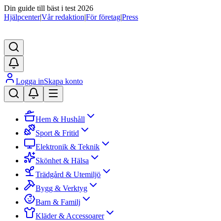
Din guide till bäst i test 2026
Hjälpcenter
|
Vår redaktion
|
För företag
|
Press
Logga in
Skapa konto
Hem & Hushåll
Sport & Fritid
Elektronik & Teknik
Skönhet & Hälsa
Trädgård & Utemiljö
Bygg & Verktyg
Barn & Familj
Kläder & Accessoarer