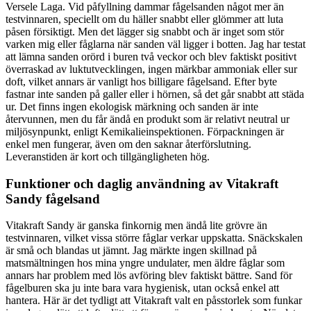
Versele Laga. Vid påfyllning dammar fågelsanden något mer än
testvinnaren, speciellt om du häller snabbt eller glömmer att luta
påsen försiktigt. Men det lägger sig snabbt och är inget som stör
varken mig eller fåglarna när sanden väl ligger i botten. Jag har testat
att lämna sanden orörd i buren två veckor och blev faktiskt positivt
överraskad av luktutvecklingen, ingen märkbar ammoniak eller sur
doft, vilket annars är vanligt hos billigare fågelsand. Efter byte
fastnar inte sanden på galler eller i hörnen, så det går snabbt att städa
ur. Det finns ingen ekologisk märkning och sanden är inte
återvunnen, men du får ändå en produkt som är relativt neutral ur
miljösynpunkt, enligt Kemikalieinspektionen. Förpackningen är
enkel men fungerar, även om den saknar återförslutning.
Leveranstiden är kort och tillgängligheten hög.
Funktioner och daglig användning av Vitakraft
Sandy fågelsand
Vitakraft Sandy är ganska finkornig men ändå lite grövre än
testvinnaren, vilket vissa större fåglar verkar uppskatta. Snäckskalen
är små och blandas ut jämnt. Jag märkte ingen skillnad på
matsmältningen hos mina yngre undulater, men äldre fåglar som
annars har problem med lös avföring blev faktiskt bättre. Sand för
fågelburen ska ju inte bara vara hygienisk, utan också enkel att
hantera. Här är det tydligt att Vitakraft valt en påsstorlek som funkar