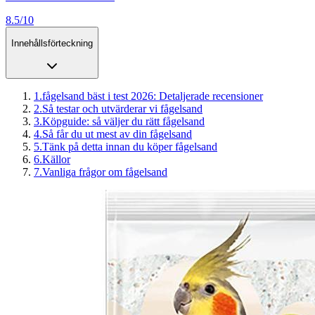
8.5/10
Innehållsförteckning
1
.
fågelsand bäst i test 2026: Detaljerade recensioner
2
.
Så testar och utvärderar vi fågelsand
3
.
Köpguide: så väljer du rätt fågelsand
4
.
Så får du ut mest av din fågelsand
5
.
Tänk på detta innan du köper fågelsand
6
.
Källor
7
.
Vanliga frågor om fågelsand