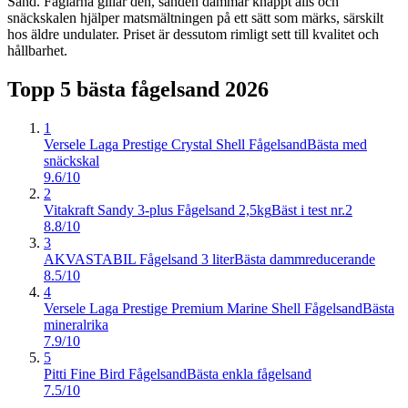
Sand. Fåglarna gillar den, sanden dammar knappt alls och
snäckskalen hjälper matsmältningen på ett sätt som märks, särskilt
hos äldre undulater. Priset är dessutom rimligt sett till kvalitet och
hållbarhet.
Topp 5 bästa
fågelsand
2026
1
Versele Laga Prestige Crystal Shell Fågelsand
Bästa med
snäckskal
9.6/10
2
Vitakraft Sandy 3-plus Fågelsand 2,5kg
Bäst i test nr.2
8.8/10
3
AKVASTABIL Fågelsand 3 liter
Bästa dammreducerande
8.5/10
4
Versele Laga Prestige Premium Marine Shell Fågelsand
Bästa
mineralrika
7.9/10
5
Pitti Fine Bird Fågelsand
Bästa enkla fågelsand
7.5/10