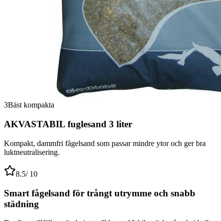
3
Bäst kompakta
AKVASTABIL fuglesand 3 liter
Kompakt, dammfri fågelsand som passar mindre ytor och ger bra
luktneutralisering.
8.5
/ 10
Smart fågelsand för trångt utrymme och snabb
städning