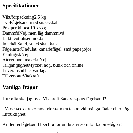
Specifikationer
Vikt/förpackning
2,5 kg
Typ
Fågelsand med snäckskal
Pris per kilo
ca 19 kr/kg
Dammfri
Nej, men låg dammnivå
Luktneutraliserande
Ja
Innehåll
Sand, snäckskal, kalk
Fågelarter
Undulat, kanariefågel, små papegojor
Ekologisk
Nej
Återvunnet material
Nej
Tillgänglighet
Mycket hög, butik och online
Leveranstid
1–2 vardagar
Tillverkare
Vitakraft
Vanliga frågor
Hur ofta ska jag byta Vitakraft Sandy 3-plus fågelsand?
, Varje vecka rekommenderas, men tätare vid många fåglar eller hög
luftfuktighet.
Är denna fågelsand lika bra för undulater som för kanariefåglar?