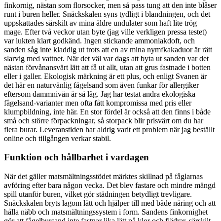
finkornig, nästan som florsocker, men så pass tung att den inte blåser
runt i buren heller. Snäckskalen syns tydligt i blandningen, och det
uppskattades särskilt av mina äldre undulater som haft lite trög
mage. Efter två veckor utan byte (jag ville verkligen pressa testet)
var lukten klart godkänd. Ingen stickande ammoniakdoft, och
sanden såg inte kladdig ut trots att en av mina nymfkakaduor är rätt
slarvig med vattnet. När det väl var dags att byta ut sanden var det
nästan förvånansvärt lätt att få ut allt, utan att grus fastnade i botten
eller i galler. Ekologisk märkning är ett plus, och enligt Svanen är
det här en naturvänlig fågelsand som även funkar för allergiker
eftersom dammnivån är så låg. Jag har testat andra ekologiska
fågelsand-varianter men ofta fått kompromissa med pris eller
klumpbildning, inte här. En stor fördel är också att den finns i både
små och större förpackningar, så storpack blir prisvärt om du har
flera burar. Leveranstiden har aldrig varit ett problem när jag beställt
online och tillgången verkar stabil.
Funktion och hållbarhet i vardagen
När det gäller matsmältningsstödet märktes skillnad på fåglarnas
avföring efter bara någon vecka. Det blev fastare och mindre mängd
spill utanför buren, vilket gör städningen betydligt trevligare.
Snäckskalen bryts lagom lätt och hjälper till med både näring och att
hålla näbb och matsmältningssystem i form. Sandens finkornighet
gör att fågelbursand inte fastnar lika lätt på klor och fjädrar, särskilt