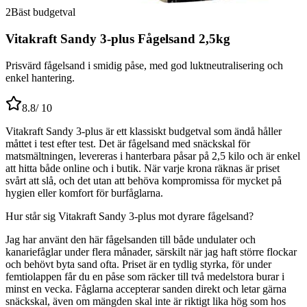
2
Bäst budgetval
Vitakraft Sandy 3-plus Fågelsand 2,5kg
Prisvärd fågelsand i smidig påse, med god luktneutralisering och
enkel hantering.
8.8
/ 10
Vitakraft Sandy 3-plus är ett klassiskt budgetval som ändå håller
måttet i test efter test. Det är fågelsand med snäckskal för
matsmältningen, levereras i hanterbara påsar på 2,5 kilo och är enkel
att hitta både online och i butik. När varje krona räknas är priset
svårt att slå, och det utan att behöva kompromissa för mycket på
hygien eller komfort för burfåglarna.
Hur står sig Vitakraft Sandy 3-plus mot dyrare fågelsand?
Jag har använt den här fågelsanden till både undulater och
kanariefåglar under flera månader, särskilt när jag haft större flockar
och behövt byta sand ofta. Priset är en tydlig styrka, för under
femtiolappen får du en påse som räcker till två medelstora burar i
minst en vecka. Fåglarna accepterar sanden direkt och letar gärna
snäckskal, även om mängden skal inte är riktigt lika hög som hos