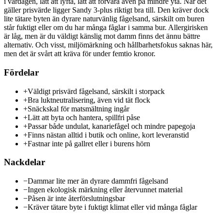
i vardagen, lätt att lyfta, lätt att förvara även på mindre yta. När det
gäller prisvärde ligger Sandy 3-plus riktigt bra till. Den kräver dock
lite tätare byten än dyrare naturvänlig fågelsand, särskilt om buren
står fuktigt eller om du har många fåglar i samma bur. Allergirisken
är låg, men är du väldigt känslig mot damm finns det ännu bättre
alternativ. Och visst, miljömärkning och hållbarhetsfokus saknas här,
men det är svårt att kräva för under femtio kronor.
Fördelar
+
Väldigt prisvärd fågelsand, särskilt i storpack
+
Bra luktneutralisering, även vid tät flock
+
Snäckskal för matsmältning ingår
+
Lätt att byta och hantera, spillfri påse
+
Passar både undulat, kanariefågel och mindre papegoja
+
Finns nästan alltid i butik och online, kort leveranstid
+
Fastnar inte på gallret eller i burens hörn
Nackdelar
−
Dammar lite mer än dyrare dammfri fågelsand
−
Ingen ekologisk märkning eller återvunnet material
−
Påsen är inte återförslutningsbar
−
Kräver tätare byte i fuktigt klimat eller vid många fåglar