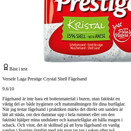
Bäst i test
Versele Laga Prestige Crystal Shell Fågelsand
9.6/10
Fågelsand är inte bara ett bottenmaterial i buren, utan faktiskt en
viktig del av både hygienen och matsmältningen för dina burfåglar.
När jag testar fågelsand i praktiken märks det direkt om sanden är
lätt att städa, om den dammar upp i hela rummet eller om den
faktiskt hjälper mina undulater och kanariefåglar att hålla magen i
schack. Och visst, det är skillnad på att byta fågelsand en vanlig
vardag i Sverige jämfört med när man tar tag i saken efter två