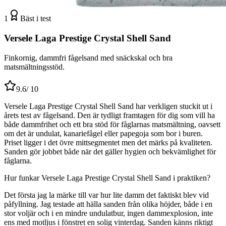
1
Bäst i test
Versele Laga Prestige Crystal Shell Sand
Finkornig, dammfri fågelsand med snäckskal och bra
matsmältningsstöd.
9.6
/ 10
Versele Laga Prestige Crystal Shell Sand har verkligen stuckit ut i
årets test av fågelsand. Den är tydligt framtagen för dig som vill ha
både dammfrihet och ett bra stöd för fåglarnas matsmältning, oavsett
om det är undulat, kanariefågel eller papegoja som bor i buren.
Priset ligger i det övre mittsegmentet men det märks på kvaliteten.
Sanden gör jobbet både när det gäller hygien och bekvämlighet för
fåglarna.
Hur funkar Versele Laga Prestige Crystal Shell Sand i praktiken?
Det första jag la märke till var hur lite damm det faktiskt blev vid
påfyllning. Jag testade att hälla sanden från olika höjder, både i en
stor voljär och i en mindre undulatbur, ingen dammexplosion, inte
ens med motljus i fönstret en solig vinterdag. Sanden känns riktigt