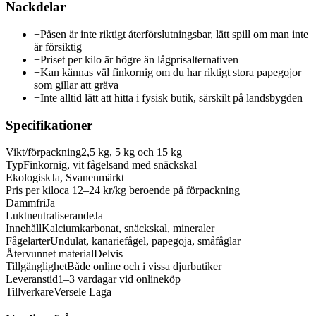
Nackdelar
−
Påsen är inte riktigt återförslutningsbar, lätt spill om man inte
är försiktig
−
Priset per kilo är högre än lågprisalternativen
−
Kan kännas väl finkornig om du har riktigt stora papegojor
som gillar att gräva
−
Inte alltid lätt att hitta i fysisk butik, särskilt på landsbygden
Specifikationer
Vikt/förpackning
2,5 kg, 5 kg och 15 kg
Typ
Finkornig, vit fågelsand med snäckskal
Ekologisk
Ja, Svanenmärkt
Pris per kilo
ca 12–24 kr/kg beroende på förpackning
Dammfri
Ja
Luktneutraliserande
Ja
Innehåll
Kalciumkarbonat, snäckskal, mineraler
Fågelarter
Undulat, kanariefågel, papegoja, småfåglar
Återvunnet material
Delvis
Tillgänglighet
Både online och i vissa djurbutiker
Leveranstid
1–3 vardagar vid onlineköp
Tillverkare
Versele Laga