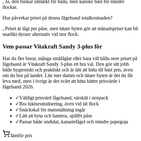
, Ja, den funkar utmärkt för båda, men kanske bäst för mindre
flockar.
Hur påverkar priset på denna fågelsand totalkostnaden?
, Priset är lågt per påse, men tätare byten gör att månadspriset kan bli
snarlikt dyrare alternativ vid stor flock.
Vem passar Vitakraft Sandy 3-plus för
Har du fler burar, många småfåglar eller bara vill hålla nere priset på
fågelsand är Vitakraft Sandy 3-plus ett bra val. Den gör sitt jobb
både hygieniskt och praktiskt och är lätt att hitta till bäst pris, även
om du bor på landet. Lite mer damm och tätare byten är det du får
leva med, men i övrigt är det svårt att hitta bättre prisvärde i
fågelsand 2026.
✓
Väldigt prisvärd fågelsand, särskilt i storpack
✓
Bra luktneutralisering, även vid tät flock
✓
Snäckskal för matsmältning ingår
✓
Lätt att byta och hantera, spillfri påse
✓
Passar både undulat, kanariefågel och mindre papegoja
Jämför pris