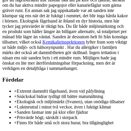
om du har aktiva mindre papegojor eller kanariefåglar som gärna
gräver runt. En annan sak jag uppskattade var att sanden inte
klumpar sig ens när det är fuktigt i rummet, det blir inga hårda kakor
i hörnen. Ekologisk fågelsand är ibland en dyr historia, men här
tycker jag prisvärdet är riktigt bra. Du får både miljömärkning och
en produkt som håller längre än billigare alternativ, så totalpriset per
månad blir lägre än väntat. Sanden är dessutom helt fri från konstiga
tillsatser, vilket också
Kemikalieinspektionen
lyfter fram som viktigt
ur både miljö- och hälsosynpunkt . Har du allergiker i familjen
märks det också att dammfriheten gör skillnad. Ingen irritation i
näsan ens när sanden byts i ett mindre rum. Möjligen hade jag
önskat en lite mer återförslutningsbar förpackning, men det är
verkligen en detaljfråga i sammanhanget.
Fördelar
+
Extremt dammfri fågelsand, även vid påfyllning
+
Snäckskal bidrar tydligt till bättre matsmältning
+
Ekologisk och miljömärkt (Svanen), utan onödiga tillsatser
+
Luktneutral i minst två veckor, även i fuktigt klimat
+
Sanden fastnar inte på klor eller fjädrar
+
Prisvärde högt, särskilt i storpack
+
Finns för både små och stora burar, bra tillgänglighet