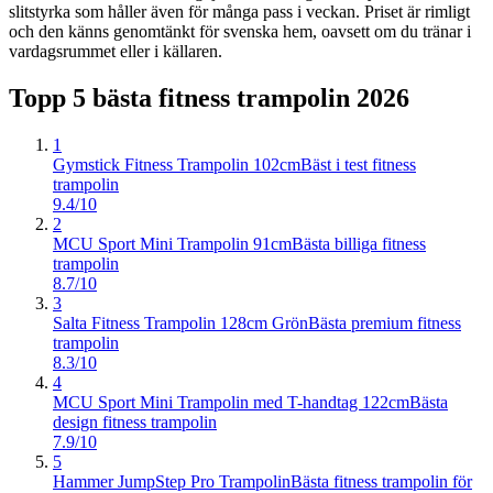
slitstyrka som håller även för många pass i veckan. Priset är rimligt
och den känns genomtänkt för svenska hem, oavsett om du tränar i
vardagsrummet eller i källaren.
Topp 5 bästa
fitness trampolin
2026
1
Gymstick Fitness Trampolin 102cm
Bäst i test fitness
trampolin
9.4/10
2
MCU Sport Mini Trampolin 91cm
Bästa billiga fitness
trampolin
8.7/10
3
Salta Fitness Trampolin 128cm Grön
Bästa premium fitness
trampolin
8.3/10
4
MCU Sport Mini Trampolin med T-handtag 122cm
Bästa
design fitness trampolin
7.9/10
5
Hammer JumpStep Pro Trampolin
Bästa fitness trampolin för