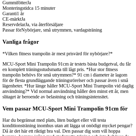
Gummifötter
Ja
Monteringstid
ca 15 minuter
Garanti
1 år
CE-märkt
Ja
Reservdelar
Ja, via återförsäljare
Passar för
Nybörjare, små utrymmen, vardagsträning
Vanliga frågor
*Vilken fitness trampolin är mest prisvärd för nybörjare?*
MCU-Sport Mini Trampolin 91cm är testets bästa budgetval, du får
en komplett träningsstudsmatta till lågt pris. *Hur stor fitness
trampolin behövs för små utrymmen?* 91 cm i diameter är lagom
för de flesta grundläggande träningsrörelser och passar även i små
lägenheter. *Hur länge håller MCU-Sport Mini Trampolin vid daglig
användning?* Vid normal användning håller den minst ett år, men
slitaget är beroende av belastning och träningsintensitet.
Vem passar MCU-Sport Mini Trampolin 91cm för
Har du begränsat med plats, liten budget eller vill testa
konditionsträning inomhus utan att lägga ut onödigt mycket pengar?
Då är det här ett riktigt bra val. Den passar dig som vill hoppa