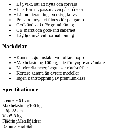
+
Låg vikt, lätt att flytta och förvara
+
Litet format, passar även på små ytor
+
Lättmonterad, inga verktyg krävs
+
Prisvärd, mycket fitness för pengarna
+
Godkänd svikt för grundträning
+
CE-märkt och godkänd säkerhet
+
Låg ljudnivå vid normal träning
Nackdelar
−
Känns något instabil vid tuffare hopp
−
Maxbelastning 100 kg, inte för tyngre användare
−
Mindre diameter, begränsar rörelsefrihet
−
Kortare garanti än dyrare modeller
−
Ingen kantstoppning av premiumklass
Specifikationer
Diameter
91 cm
Maxbelastning
100 kg
Höjd
22 cm
Vikt
5,8 kg
Fjädring
Metallfjädrar
Rammaterial
Stål