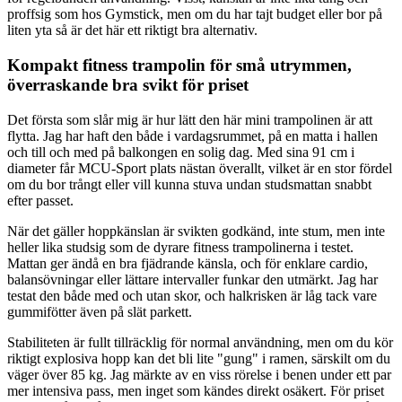
proffsig som hos Gymstick, men om du har tajt budget eller bor på
liten yta så är det här ett riktigt bra alternativ.
Kompakt fitness trampolin för små utrymmen,
överraskande bra svikt för priset
Det första som slår mig är hur lätt den här mini trampolinen är att
flytta. Jag har haft den både i vardagsrummet, på en matta i hallen
och till och med på balkongen en solig dag. Med sina 91 cm i
diameter får MCU-Sport plats nästan överallt, vilket är en stor fördel
om du bor trångt eller vill kunna stuva undan studsmattan snabbt
efter passet.
När det gäller hoppkänslan är svikten godkänd, inte stum, men inte
heller lika studsig som de dyrare fitness trampolinerna i testet.
Mattan ger ändå en bra fjädrande känsla, och för enklare cardio,
balansövningar eller lättare intervaller funkar den utmärkt. Jag har
testat den både med och utan skor, och halkrisken är låg tack vare
gummifötter även på slät parkett.
Stabiliteten är fullt tillräcklig för normal användning, men om du kör
riktigt explosiva hopp kan det bli lite "gung" i ramen, särskilt om du
väger över 85 kg. Jag märkte av en viss rörelse i benen under ett par
mer intensiva pass, men inget som kändes direkt osäkert. För priset