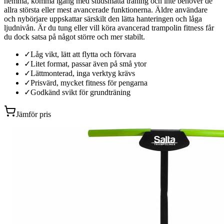
hemma, komma igång med studsmatta träning och inte behöver de
allra största eller mest avancerade funktionerna. Äldre användare
och nybörjare uppskattar särskilt den lätta hanteringen och låga
ljudnivån. Är du tung eller vill köra avancerad trampolin fitness får
du dock satsa på något större och mer stabilt.
✓
Låg vikt, lätt att flytta och förvara
✓
Litet format, passar även på små ytor
✓
Lättmonterad, inga verktyg krävs
✓
Prisvärd, mycket fitness för pengarna
✓
Godkänd svikt för grundträning
Jämför pris