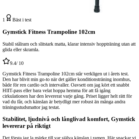
1
Bäst i test
Gymstick Fitness Trampoline 102cm
Stabil stålram och slitstark matta, klarar intensiv hoppträning utan att
glida eller skramla.
9.4
/ 10
Gymstick Fitness Trampoline 102cm står verkligen ut i årets test.
Den har blivit min go-to när det gäller konditionsträning inomhus,
både för ren cardio och intervaller. Oavsett om jag kört ett snabbt
HIIT-pass eller bara velat hoppa hemma för att få igång
cirkulationen har den levererat varje gång. Priset ligger helt rätt för
vad du får, och känslan är betydligt mer robust än många andra
träningsstudsmattor jag testat.
Stabilitet, ljudnivå och långlivad komfort, Gymstick
levererar på riktigt
Det första jag la märke till var själva känslan i ramen. Här snackar vi