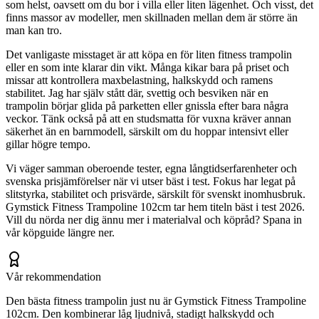
som helst, oavsett om du bor i villa eller liten lägenhet. Och visst, det
finns massor av modeller, men skillnaden mellan dem är större än
man kan tro.
Det vanligaste misstaget är att köpa en för liten fitness trampolin
eller en som inte klarar din vikt. Många kikar bara på priset och
missar att kontrollera maxbelastning, halkskydd och ramens
stabilitet. Jag har själv stått där, svettig och besviken när en
trampolin börjar glida på parketten eller gnissla efter bara några
veckor. Tänk också på att en studsmatta för vuxna kräver annan
säkerhet än en barnmodell, särskilt om du hoppar intensivt eller
gillar högre tempo.
Vi väger samman oberoende tester, egna långtidserfarenheter och
svenska prisjämförelser när vi utser bäst i test. Fokus har legat på
slitstyrka, stabilitet och prisvärde, särskilt för svenskt inomhusbruk.
Gymstick Fitness Trampoline 102cm tar hem titeln bäst i test 2026.
Vill du nörda ner dig ännu mer i materialval och köpråd? Spana in
vår köpguide längre ner.
Vår rekommendation
Den bästa fitness trampolin just nu är Gymstick Fitness Trampoline
102cm. Den kombinerar låg ljudnivå, stadigt halkskydd och