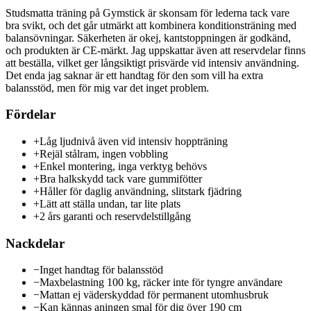
Studsmatta träning på Gymstick är skonsam för lederna tack vare
bra svikt, och det går utmärkt att kombinera konditionsträning med
balansövningar. Säkerheten är okej, kantstoppningen är godkänd,
och produkten är CE-märkt. Jag uppskattar även att reservdelar finns
att beställa, vilket ger långsiktigt prisvärde vid intensiv användning.
Det enda jag saknar är ett handtag för den som vill ha extra
balansstöd, men för mig var det inget problem.
Fördelar
+
Låg ljudnivå även vid intensiv hoppträning
+
Rejäl stålram, ingen vobbling
+
Enkel montering, inga verktyg behövs
+
Bra halkskydd tack vare gummifötter
+
Håller för daglig användning, slitstark fjädring
+
Lätt att ställa undan, tar lite plats
+
2 års garanti och reservdelstillgång
Nackdelar
−
Inget handtag för balansstöd
−
Maxbelastning 100 kg, räcker inte för tyngre användare
−
Mattan ej väderskyddad för permanent utomhusbruk
−
Kan kännas aningen smal för dig över 190 cm