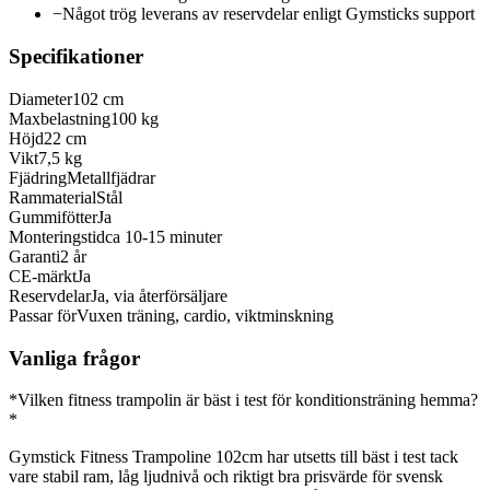
−
Något trög leverans av reservdelar enligt Gymsticks support
Specifikationer
Diameter
102 cm
Maxbelastning
100 kg
Höjd
22 cm
Vikt
7,5 kg
Fjädring
Metallfjädrar
Rammaterial
Stål
Gummifötter
Ja
Monteringstid
ca 10-15 minuter
Garanti
2 år
CE-märkt
Ja
Reservdelar
Ja, via återförsäljare
Passar för
Vuxen träning, cardio, viktminskning
Vanliga frågor
*Vilken fitness trampolin är bäst i test för konditionsträning hemma?
*
Gymstick Fitness Trampoline 102cm har utsetts till bäst i test tack
vare stabil ram, låg ljudnivå och riktigt bra prisvärde för svensk