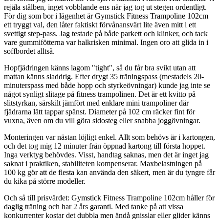
rejäla stålben, inget vobblande ens när jag tog ut stegen ordentligt.
För dig som bor i lägenhet är Gymstick Fitness Trampoline 102cm
ett tryggt val, den låter faktiskt förvånansvärt lite även mitt i ett
svettigt step-pass. Jag testade på både parkett och klinker, och tack
vare gummifötterna var halkrisken minimal. Ingen oro att glida in i
soffbordet alltså.
Hopfjädringen känns lagom "tight", så du får bra svikt utan att
mattan känns sladdrig. Efter drygt 35 träningspass (mestadels 20-
minuterspass med både hopp och styrkeövningar) kunde jag inte se
något synligt slitage på fitness trampolinen. Det är ett kvitto på
slitstyrkan, särskilt jämfört med enklare mini trampoliner där
fjädrarna lätt tappar spänst. Diameter på 102 cm räcker fint för
vuxna, även om du vill göra sidosteg eller snabba joggövningar.
Monteringen var nästan löjligt enkel. Allt som behövs är i kartongen,
och det tog mig 12 minuter från öppnad kartong till första hoppet.
Inga verktyg behövdes. Visst, handtag saknas, men det är inget jag
saknat i praktiken, stabiliteten kompenserar. Maxbelastningen på
100 kg gör att de flesta kan använda den säkert, men är du tyngre får
du kika på större modeller.
Och så till prisvärdet: Gymstick Fitness Trampoline 102cm håller för
daglig träning och har 2 års garanti. Med tanke på att vissa
konkurrenter kostar det dubbla men ändå gnisslar eller glider känns