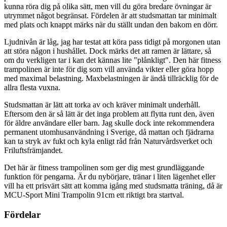
kunna röra dig på olika sätt, men vill du göra bredare övningar är
utrymmet något begränsat. Fördelen är att studsmattan tar minimalt
med plats och knappt märks när du ställt undan den bakom en dörr.
Ljudnivån är låg, jag har testat att köra pass tidigt på morgonen utan
att störa någon i hushållet. Dock märks det att ramen är lättare, så
om du verkligen tar i kan det kännas lite "plånkligt". Den här fitness
trampolinen är inte för dig som vill använda vikter eller göra hopp
med maximal belastning. Maxbelastningen är ändå tillräcklig för de
allra flesta vuxna.
Studsmattan är lätt att torka av och kräver minimalt underhåll.
Eftersom den är så lätt är det inga problem att flytta runt den, även
för äldre användare eller barn. Jag skulle dock inte rekommendera
permanent utomhusanvändning i Sverige, då mattan och fjädrarna
kan ta stryk av fukt och kyla enligt råd från Naturvårdsverket och
Friluftsfrämjandet.
Det här är fitness trampolinen som ger dig mest grundläggande
funktion för pengarna. Är du nybörjare, tränar i liten lägenhet eller
vill ha ett prisvärt sätt att komma igång med studsmatta träning, då är
MCU-Sport Mini Trampolin 91cm ett riktigt bra startval.
Fördelar