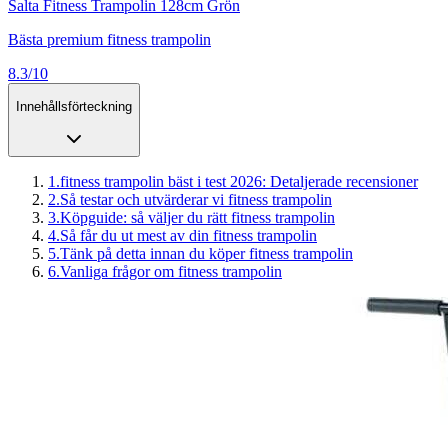
Salta Fitness Trampolin 128cm Grön
Bästa premium fitness trampolin
8.3/10
Innehållsförteckning
1
.
fitness trampolin bäst i test 2026: Detaljerade recensioner
2
.
Så testar och utvärderar vi fitness trampolin
3
.
Köpguide: så väljer du rätt fitness trampolin
4
.
Så får du ut mest av din fitness trampolin
5
.
Tänk på detta innan du köper fitness trampolin
6
.
Vanliga frågor om fitness trampolin