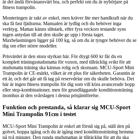
är det ändå förvånansvärt bra, och perfekt om du är nybörjare på
fitness trampolin.
Monteringen är rakt av enkel, men kräver lite mer handkraft när du
ska få fast fjädrarna. Manualen är tydlig och du behöver inga
verktyg. Mattan känns slitstark, efter fyra veckors testande syns
ingen antydan till att den skulle ge upp i första taget.
Maxbelastningen ligger på 100 kg, så om du är tyngre behöver du se
dig om efter större modeller.
Prisvärdet är den stora styrkan här. För drygt 600 kr får du en
komplett träningsstudsmatta för vuxen, med tillräcklig svikt för att
studsmatta träning ska kännas rolig och skonsam. MCU-Sport Mini
Trampolin är CE-märkt, vilket är ett plus för säkerheten. Garantin är
ett år, och det går att få tag på reservdelar om du skulle behöva. Det
här är ingen fitness trampolin för dig som vill köra avancerade hopp
eller step-kombinationer, men för grundläggande konditionsträning
inomhus är den svårslagen i denna prisjämförelse.
Funktion och prestanda, så klarar sig MCU-Sport
Mini Trampolin 91cm i testet
MCU-Sport Mini Trampolin är enkel att förstå sig på, ställ den på
golvet, hoppa igång och du är igång med konditionsträning hemma
på två minuter. Den runda studsmattan är tillräcklig för att du ska