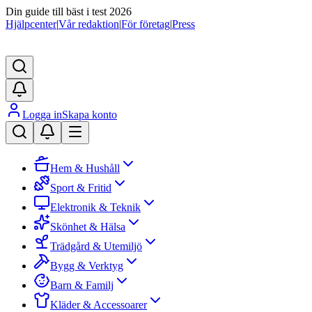
Din guide till bäst i test 2026
Hjälpcenter
|
Vår redaktion
|
För företag
|
Press
Logga in
Skapa konto
Hem & Hushåll
Sport & Fritid
Elektronik & Teknik
Skönhet & Hälsa
Trädgård & Utemiljö
Bygg & Verktyg
Barn & Familj
Kläder & Accessoarer