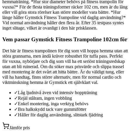
hemmaträning. *Hur stor diameter behövs på fitness trampolin för
vuxna?* För de flesta träningsformer räcker 102 cm, men är du lång
eller vill göra stora rörelser kan större modeller vara bättre. *Hur
länge håller Gymstick Fitness Trampoline vid daglig användning?*
Vid normal användning håller den flera år. Efter 35 testpass syntes
inget slitage, vilket är ovanligt i den här prisklassen.
Vem passar Gymstick Fitness Trampoline 102cm för
Det här är fitness trampolinen för dig som vill hoppa hemma utan att
störa grannarna, men ändå kräver robusthet för tuffa pass. Perfekt
för vuxna, nybörjare och dig som vill ha ett seriöst träningsredskap
utan att bli ruinerad. Om du söker max prisvärde och slippa trassel
med montering är det svårt att hitta bättre. Är du väldigt tung, eller
vill ha handtag, finns större alternativ, men för normal cardio och
viktminskning hemma är Gymstick ett självklart val.
✓
Låg ljudnivå även vid intensiv hoppträning
✓
Rejäl stålram, ingen vobbling
✓
Enkel montering, inga verktyg behövs
✓
Bra halkskydd tack vare gummifötter
✓
Håller för daglig användning, slitstark fjädring
Jämför pris