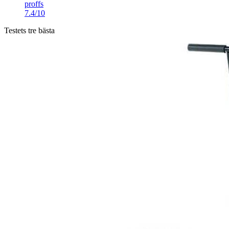
proffs
7.4/10
Testets tre bästa