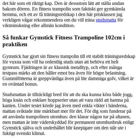
det här som ett riktigt kap. Den är dessutom lätt att ställa undan
bakom dörren. En fitness trampolin som faktiskt ger gymkänsla
hemma, och ett av få träningsredskap i den här prisklassen jag
verkligen vågar rekommendera om du vill träna
studsmatta
för
viktminskning eller allmän kondition.
Så funkar Gymstick Fitness Trampoline 102cm i
praktiken
Gymstick har gjort sin fitness trampolin till ett stabilt träningsredskap
för vuxna som vill ha ordentlig studs utan att behöva ett helt
gymrum. Fjädringen är av klassisk metalltyp, och efter många
testpass märks att den håller emot bra även för högre belastning.
Gummifötterna är greppvänliga även på lite dammiga golv, vilket är
en oväntad bonus.
Studsmattan är tillräckligt bred för att du ska kunna köra både jogg,
höga knän och enklare hoppserier utan att vara rädd att hamna på
kanten. Under testet körde jag även med enkla vikter i händerna,
mattan sviktade inte märkbart mer för det. För dig som funderar på
att använda trampolinen utomhus: den klarar någon tur på altanen,
men mattan är inte väderskyddad för permanent utomhusbruk enligt
Gymstick själva och underhållet blir knepigare om den står ute i
fuktigt svenskt klimat.