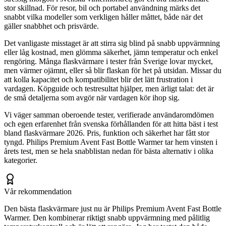
stor skillnad. För resor, bil och portabel användning märks det
snabbt vilka modeller som verkligen håller måttet, både när det
gäller snabbhet och prisvärde.
Det vanligaste misstaget är att stirra sig blind på snabb uppvärmning
eller låg kostnad, men glömma säkerhet, jämn temperatur och enkel
rengöring. Många flaskvärmare i tester från Sverige lovar mycket,
men värmer ojämnt, eller så blir flaskan för het på utsidan. Missar du
att kolla kapacitet och kompatibilitet blir det lätt frustration i
vardagen. Köpguide och testresultat hjälper, men ärligt talat: det är
de små detaljerna som avgör när vardagen kör ihop sig.
Vi väger samman oberoende tester, verifierade användaromdömen
och egen erfarenhet från svenska förhållanden för att hitta bäst i test
bland flaskvärmare 2026. Pris, funktion och säkerhet har fått stor
tyngd. Philips Premium Avent Fast Bottle Warmer tar hem vinsten i
årets test, men se hela snabblistan nedan för bästa alternativ i olika
kategorier.
Vår rekommendation
Den bästa flaskvärmare just nu är Philips Premium Avent Fast Bottle
Warmer. Den kombinerar riktigt snabb uppvärmning med pålitlig