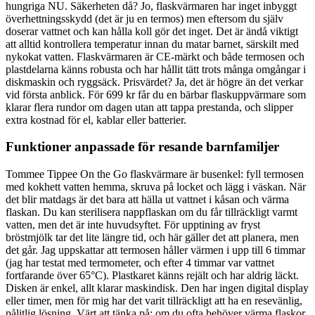
hungriga NU. Säkerheten då? Jo, flaskvärmaren har inget inbyggt
överhettningsskydd (det är ju en termos) men eftersom du själv
doserar vattnet och kan hålla koll gör det inget. Det är ändå viktigt
att alltid kontrollera temperatur innan du matar barnet, särskilt med
nykokat vatten. Flaskvärmaren är CE-märkt och både termosen och
plastdelarna känns robusta och har hållit tätt trots många omgångar i
diskmaskin och ryggsäck. Prisvärdet? Ja, det är högre än det verkar
vid första anblick. För 699 kr får du en bärbar flaskuppvärmare som
klarar flera rundor om dagen utan att tappa prestanda, och slipper
extra kostnad för el, kablar eller batterier.
Funktioner anpassade för resande barnfamiljer
Tommee Tippee On the Go flaskvärmare är busenkel: fyll termosen
med kokhett vatten hemma, skruva på locket och lägg i väskan. När
det blir matdags är det bara att hälla ut vattnet i kåsan och värma
flaskan. Du kan sterilisera nappflaskan om du får tillräckligt varmt
vatten, men det är inte huvudsyftet. För upptining av fryst
bröstmjölk tar det lite längre tid, och här gäller det att planera, men
det går. Jag uppskattar att termosen håller värmen i upp till 6 timmar
(jag har testat med termometer, och efter 4 timmar var vattnet
fortfarande över 65°C). Plastkaret känns rejält och har aldrig läckt.
Disken är enkel, allt klarar maskindisk. Den har ingen digital display
eller timer, men för mig har det varit tillräckligt att ha en resevänlig,
pålitlig lösning. Värt att tänka på: om du ofta behöver värma flaskor