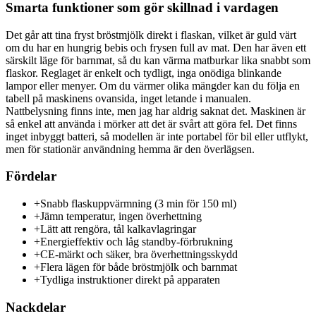
Smarta funktioner som gör skillnad i vardagen
Det går att tina fryst bröstmjölk direkt i flaskan, vilket är guld värt
om du har en hungrig bebis och frysen full av mat. Den har även ett
särskilt läge för barnmat, så du kan värma matburkar lika snabbt som
flaskor. Reglaget är enkelt och tydligt, inga onödiga blinkande
lampor eller menyer. Om du värmer olika mängder kan du följa en
tabell på maskinens ovansida, inget letande i manualen.
Nattbelysning finns inte, men jag har aldrig saknat det. Maskinen är
så enkel att använda i mörker att det är svårt att göra fel. Det finns
inget inbyggt batteri, så modellen är inte portabel för bil eller utflykt,
men för stationär användning hemma är den överlägsen.
Fördelar
+
Snabb flaskuppvärmning (3 min för 150 ml)
+
Jämn temperatur, ingen överhettning
+
Lätt att rengöra, tål kalkavlagringar
+
Energieffektiv och låg standby-förbrukning
+
CE-märkt och säker, bra överhettningsskydd
+
Flera lägen för både bröstmjölk och barnmat
+
Tydliga instruktioner direkt på apparaten
Nackdelar