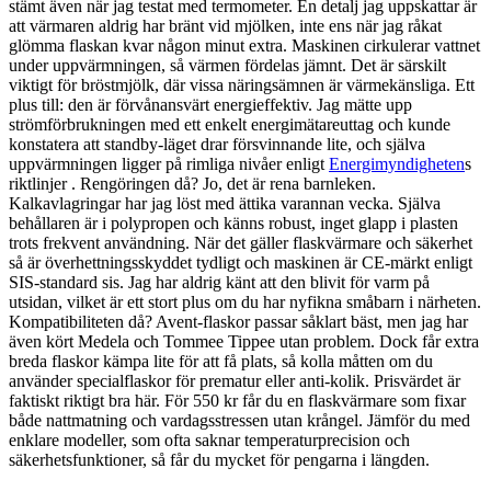
stämt även när jag testat med termometer. En detalj jag uppskattar är
att värmaren aldrig har bränt vid mjölken, inte ens när jag råkat
glömma flaskan kvar någon minut extra. Maskinen cirkulerar vattnet
under uppvärmningen, så värmen fördelas jämnt. Det är särskilt
viktigt för bröstmjölk, där vissa näringsämnen är värmekänsliga. Ett
plus till: den är förvånansvärt energieffektiv. Jag mätte upp
strömförbrukningen med ett enkelt energimätareuttag och kunde
konstatera att standby-läget drar försvinnande lite, och själva
uppvärmningen ligger på rimliga nivåer enligt
Energimyndigheten
s
riktlinjer . Rengöringen då? Jo, det är rena barnleken.
Kalkavlagringar har jag löst med ättika varannan vecka. Själva
behållaren är i polypropen och känns robust, inget glapp i plasten
trots frekvent användning. När det gäller flaskvärmare och säkerhet
så är överhettningsskyddet tydligt och maskinen är CE-märkt enligt
SIS-standard sis. Jag har aldrig känt att den blivit för varm på
utsidan, vilket är ett stort plus om du har nyfikna småbarn i närheten.
Kompatibiliteten då? Avent-flaskor passar såklart bäst, men jag har
även kört Medela och Tommee Tippee utan problem. Dock får extra
breda flaskor kämpa lite för att få plats, så kolla måtten om du
använder specialflaskor för prematur eller anti-kolik. Prisvärdet är
faktiskt riktigt bra här. För 550 kr får du en flaskvärmare som fixar
både nattmatning och vardagsstressen utan krångel. Jämför du med
enklare modeller, som ofta saknar temperaturprecision och
säkerhetsfunktioner, så får du mycket för pengarna i längden.