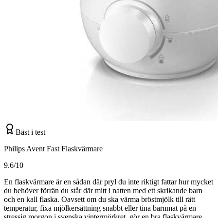
Bäst i test
Philips Avent Fast Flaskvärmare
9.6/10
En flaskvärmare är en sådan där pryl du inte riktigt fattar hur mycket
du behöver förrän du står där mitt i natten med ett skrikande barn
och en kall flaska. Oavsett om du ska värma bröstmjölk till rätt
temperatur, fixa mjölkersättning snabbt eller tina barnmat på en
stressig morgon i svenska vintermörkret, gör en bra flaskvärmare