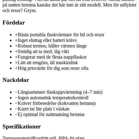
på natten hemma kanske det här inte är rätt modell. Men för utflykter
och resor? Grym.
Fördelar
+
Bästa portabla flaskvärmare för bil och resor
+
Inget eluttag eller batteri krävs
+
Robust termos, håller värmen länge
+
Smidig att ta med, låg vikt
+
Fungerar med de flesta nappflaskor
+
Lätt att rengöra, tål maskindisk
+
Hög prisvärde för dig som reser ofta
Nackdelar
−
Långsammare flaskuppvärmning (4–7 min)
−
Ingen automatisk temperaturkontroll
−
Kräver förberedelse (kokvatten hemma)
−
Karet tar lite plats i väskan
−
Ej optimal för nattmatning hemma
Specifikationer
Termosmaterial
Rostfritt stål, BPA-fri plast