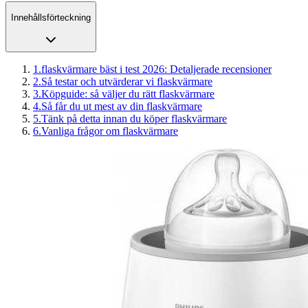
Innehållsförteckning
1
.
flaskvärmare bäst i test 2026: Detaljerade recensioner
2
.
Så testar och utvärderar vi flaskvärmare
3
.
Köpguide: så väljer du rätt flaskvärmare
4
.
Så får du ut mest av din flaskvärmare
5
.
Tänk på detta innan du köper flaskvärmare
6
.
Vanliga frågor om flaskvärmare