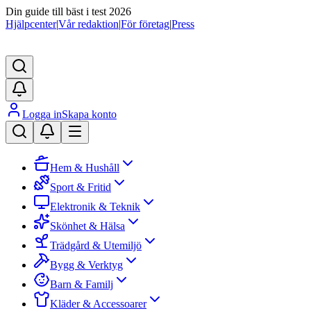
Din guide till bäst i test 2026
Hjälpcenter
|
Vår redaktion
|
För företag
|
Press
Logga in
Skapa konto
Hem & Hushåll
Sport & Fritid
Elektronik & Teknik
Skönhet & Hälsa
Trädgård & Utemiljö
Bygg & Verktyg
Barn & Familj
Kläder & Accessoarer