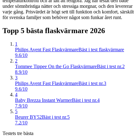
temperaturkontroll och är lätt att rengöra. Jag har testat den både
under sömnbristiga nätter och stressiga morgnar, och den levererar
varje gång. Prisvärdet är högt sett till funktion och komfort, särskilt
för svenska familjer som behöver något som funkar året runt.
Topp 5 bästa
flaskvärmare
2026
1
Philips Avent Fast Flaskvärmare
Bäst i test flaskvärmare
9.6/10
2
Tommee Tippee On the Go Flaskvärmare
Bäst i test nr.2
8.9/10
3
Philips Avent Fast Flaskvärmare
Bäst i test nr.3
9.6/10
4
Baby Brezza Instant Warmer
Bäst i test nr.4
7.9/10
5
Beurer BY52
Bäst i test nr.5
7.2/10
Testets tre bästa