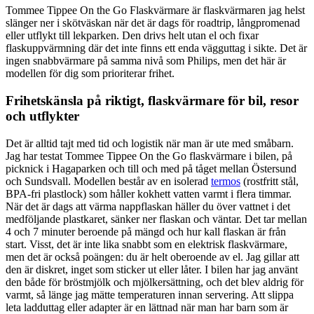
Tommee Tippee On the Go Flaskvärmare är flaskvärmaren jag helst
slänger ner i skötväskan när det är dags för roadtrip, långpromenad
eller utflykt till lekparken. Den drivs helt utan el och fixar
flaskuppvärmning där det inte finns ett enda vägguttag i sikte. Det är
ingen snabbvärmare på samma nivå som Philips, men det här är
modellen för dig som prioriterar frihet.
Frihetskänsla på riktigt, flaskvärmare för bil, resor
och utflykter
Det är alltid tajt med tid och logistik när man är ute med småbarn.
Jag har testat Tommee Tippee On the Go flaskvärmare i bilen, på
picknick i Hagaparken och till och med på tåget mellan Östersund
och Sundsvall. Modellen består av en isolerad
termos
(rostfritt stål,
BPA-fri plastlock) som håller kokhett vatten varmt i flera timmar.
När det är dags att värma nappflaskan häller du över vattnet i det
medföljande plastkaret, sänker ner flaskan och väntar. Det tar mellan
4 och 7 minuter beroende på mängd och hur kall flaskan är från
start. Visst, det är inte lika snabbt som en elektrisk flaskvärmare,
men det är också poängen: du är helt oberoende av el. Jag gillar att
den är diskret, inget som sticker ut eller låter. I bilen har jag använt
den både för bröstmjölk och mjölkersättning, och det blev aldrig för
varmt, så länge jag mätte temperaturen innan servering. Att slippa
leta ladduttag eller adapter är en lättnad när man har barn som är