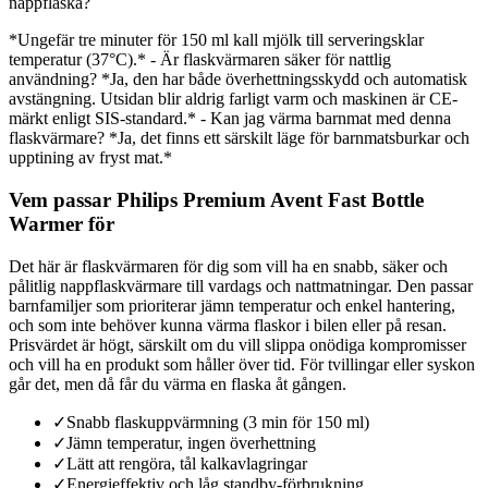
nappflaska?
*Ungefär tre minuter för 150 ml kall mjölk till serveringsklar
temperatur (37°C).* - Är flaskvärmaren säker för nattlig
användning? *Ja, den har både överhettningsskydd och automatisk
avstängning. Utsidan blir aldrig farligt varm och maskinen är CE-
märkt enligt SIS-standard.* - Kan jag värma barnmat med denna
flaskvärmare? *Ja, det finns ett särskilt läge för barnmatsburkar och
upptining av fryst mat.*
Vem passar Philips Premium Avent Fast Bottle
Warmer för
Det här är flaskvärmaren för dig som vill ha en snabb, säker och
pålitlig nappflaskvärmare till vardags och nattmatningar. Den passar
barnfamiljer som prioriterar jämn temperatur och enkel hantering,
och som inte behöver kunna värma flaskor i bilen eller på resan.
Prisvärdet är högt, särskilt om du vill slippa onödiga kompromisser
och vill ha en produkt som håller över tid. För tvillingar eller syskon
går det, men då får du värma en flaska åt gången.
✓
Snabb flaskuppvärmning (3 min för 150 ml)
✓
Jämn temperatur, ingen överhettning
✓
Lätt att rengöra, tål kalkavlagringar
✓
Energieffektiv och låg standby-förbrukning