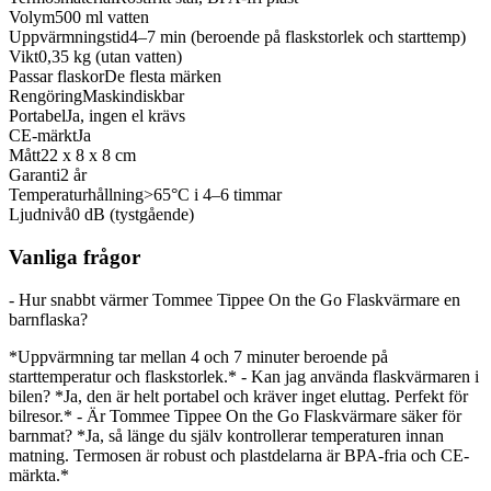
Volym
500 ml vatten
Uppvärmningstid
4–7 min (beroende på flaskstorlek och starttemp)
Vikt
0,35 kg (utan vatten)
Passar flaskor
De flesta märken
Rengöring
Maskindiskbar
Portabel
Ja, ingen el krävs
CE-märkt
Ja
Mått
22 x 8 x 8 cm
Garanti
2 år
Temperaturhållning
>65°C i 4–6 timmar
Ljudnivå
0 dB (tystgående)
Vanliga frågor
- Hur snabbt värmer Tommee Tippee On the Go Flaskvärmare en
barnflaska?
*Uppvärmning tar mellan 4 och 7 minuter beroende på
starttemperatur och flaskstorlek.* - Kan jag använda flaskvärmaren i
bilen? *Ja, den är helt portabel och kräver inget eluttag. Perfekt för
bilresor.* - Är Tommee Tippee On the Go Flaskvärmare säker för
barnmat? *Ja, så länge du själv kontrollerar temperaturen innan
matning. Termosen är robust och plastdelarna är BPA-fria och CE-
märkta.*