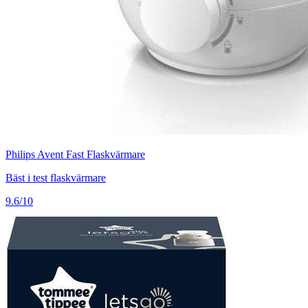
Philips Avent Fast Flaskvärmare
Bäst i test flaskvärmare
9.6/10