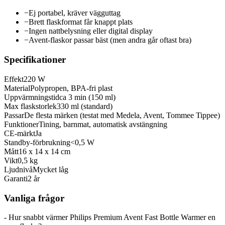
−
Ej portabel, kräver vägguttag
−
Brett flaskformat får knappt plats
−
Ingen nattbelysning eller digital display
−
Avent-flaskor passar bäst (men andra går oftast bra)
Specifikationer
Effekt
220 W
Material
Polypropen, BPA-fri plast
Uppvärmningstid
ca 3 min (150 ml)
Max flaskstorlek
330 ml (standard)
Passar
De flesta märken (testat med Medela, Avent, Tommee Tippee)
Funktioner
Tining, barnmat, automatisk avstängning
CE-märkt
Ja
Standby-förbrukning
<0,5 W
Mått
16 x 14 x 14 cm
Vikt
0,5 kg
Ljudnivå
Mycket låg
Garanti
2 år
Vanliga frågor
- Hur snabbt värmer Philips Premium Avent Fast Bottle Warmer en