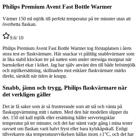
Philips Premium Avent Fast Bottle Warmer
Värmer 150 ml mjölk till perfekt temperatur på tre minuter utan att
överhetta flaskan.
9.6
/ 10
Philips Premium Avent Fast Bottle Warmer tog förstaplatsen i årets
stora test av flaskvärmare. Här snackar vi pålitlig snabbvärmare som
är lika stabil klockan tre på natten som under stressiga morgnar när
barnskriket ekar i köket. Jag har själv använt den till både bröstmjölk
och mjölkersättning, skillnaden mot enklare flaskvärmare märks
direkt, särskilt när tiden är knapp.
Snabb, jämn och trygg, Philips flaskvärmare när
det verkligen gäller
Det är få saker som är så frustrerande som att stå och vänta på
flaskuppvärmning mitt i natten. Med den här modellen slipper du
det. 150 ml kall mjölk eller ersättning håller serveringsklar
temperatur på tre minuter, och det har stämt varje gång i mina tester
oavsett om flaskan varit halvt fryst eller bara kylskåpskall. Enligt
tillverkaren ska temperaturavvikelsen hållas inom ±1°C, och det har