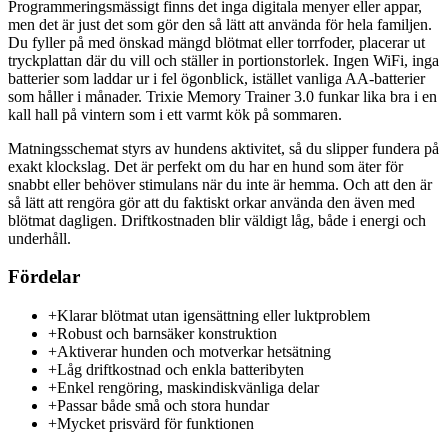
Programmeringsmässigt finns det inga digitala menyer eller appar,
men det är just det som gör den så lätt att använda för hela familjen.
Du fyller på med önskad mängd blötmat eller torrfoder, placerar ut
tryckplattan där du vill och ställer in portionstorlek. Ingen WiFi, inga
batterier som laddar ur i fel ögonblick, istället vanliga AA-batterier
som håller i månader. Trixie Memory Trainer 3.0 funkar lika bra i en
kall hall på vintern som i ett varmt kök på sommaren.
Matningsschemat styrs av hundens aktivitet, så du slipper fundera på
exakt klockslag. Det är perfekt om du har en hund som äter för
snabbt eller behöver stimulans när du inte är hemma. Och att den är
så lätt att rengöra gör att du faktiskt orkar använda den även med
blötmat dagligen. Driftkostnaden blir väldigt låg, både i energi och
underhåll.
Fördelar
+
Klarar blötmat utan igensättning eller luktproblem
+
Robust och barnsäker konstruktion
+
Aktiverar hunden och motverkar hetsätning
+
Låg driftkostnad och enkla batteribyten
+
Enkel rengöring, maskindiskvänliga delar
+
Passar både små och stora hundar
+
Mycket prisvärd för funktionen