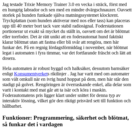
Jag testade Trixie Memory Trainer 3.0 en vecka i sträck, först med
en hungrig labrador och sen med en mindre dvärgschnauzer. Oavsett
storlek på hunden funkade själva matningssystemet klockrent.
Tryckplattan (som hunden aktiverar med nos eller tass) kan placeras
upp till 40 meter bort tack vare stabil radiosignal. Foderstationen
portionerar ut exakt så mycket du ställt in, oavsett om det är blötmat
eller torrfoder. Det är rätt unikt att en foderautomat hund faktiskt
klarar blötmat utan att fastna eller bli svår att rengöra, men här
funkar det. På en regnig lördagsförmiddag i november, när blötmat
legat i automaten i fyra timmar, var det fortfarande fräscht och lätt att
dosera.
Hela automaten är robust byggd och halksäker, dessutom barnsäker
enligt
Konsumentverket
s riktlinjer . Jag har varit med om automater
som vält omkull när en ivrig hund hoppat på dem, men här står den
stadigt på golvet. Rengöringen är överraskande enkel, alla delar som
varit i kontakt med mat går att ta isär och köra i maskin.
Foderautomatens pris ligger klart under snittet för denna typ av
interaktiv lösning, vilket gör den riktigt prisvärd sett till funktion och
hållbarhet.
Funktioner: Programmering, säkerhet och blötmat,
så funkar det i vardagen