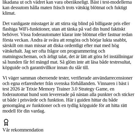
likadana ut och vädret kan vara oberäkneligt. Bäst i test-modellerna
kan dessutom hålla maten fräsch trots vätskig blötmat och fuktigt
klimat.
Det vanligaste misstaget är att stirra sig blind på billigaste pris eller
flashiga WiFi-funktioner, utan att tänka på vad din hund faktiskt
behöver. Vissa foderautomater klarar inte blötmat eller fastnar redan
första veckan. Andra är svåra att rengöra och börjar lukta snabbt,
särskilt om man missar att diska ordentligt efter mat med hög
vätskehalt. Jag ser ofta frågor om programmering och
matningsscheman, och ärligt talat, det är lätt att göra fel inställningar
så hunden får fel mängd mat. Så glöm inte att läsa både testresultat,
köpguide och garantivillkor innan du slår till.
Vi väger samman oberoende tester, verifierade användarrecensioner
och egna erfarenheter från svenska förhållanden. Vinnaren i bäst i
test 2026 är Trixie Memory Trainer 3.0 Strategy Game, en
foderautomat hund som levererade på nästan alla punkter och sticker
ut både i prisvärde och funktion. Här i guiden hittar du både
genomgång av funktioner och en tydlig köpguide för att hitta rätt
modell för din vardag.
Vår rekommendation