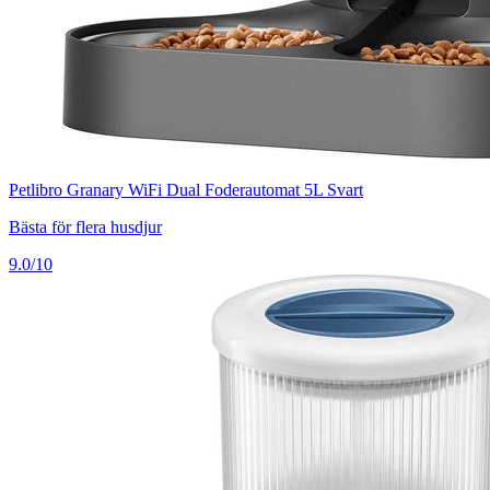
Petlibro Granary WiFi Dual Foderautomat 5L Svart
Bästa för flera husdjur
9.0/10