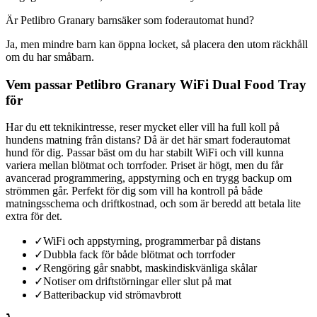
Är Petlibro Granary barnsäker som foderautomat hund?
Ja, men mindre barn kan öppna locket, så placera den utom räckhåll
om du har småbarn.
Vem passar Petlibro Granary WiFi Dual Food Tray
för
Har du ett teknikintresse, reser mycket eller vill ha full koll på
hundens matning från distans? Då är det här smart foderautomat
hund för dig. Passar bäst om du har stabilt WiFi och vill kunna
variera mellan blötmat och torrfoder. Priset är högt, men du får
avancerad programmering, appstyrning och en trygg backup om
strömmen går. Perfekt för dig som vill ha kontroll på både
matningsschema och driftkostnad, och som är beredd att betala lite
extra för det.
✓
WiFi och appstyrning, programmerbar på distans
✓
Dubbla fack för både blötmat och torrfoder
✓
Rengöring går snabbt, maskindiskvänliga skålar
✓
Notiser om driftstörningar eller slut på mat
✓
Batteribackup vid strömavbrott