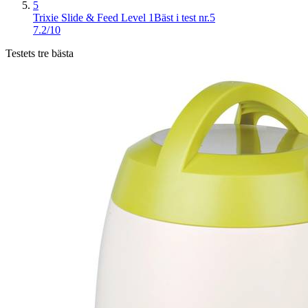
5
Trixie Slide & Feed Level 1
Bäst i test nr.5
7.2/10
Testets tre bästa