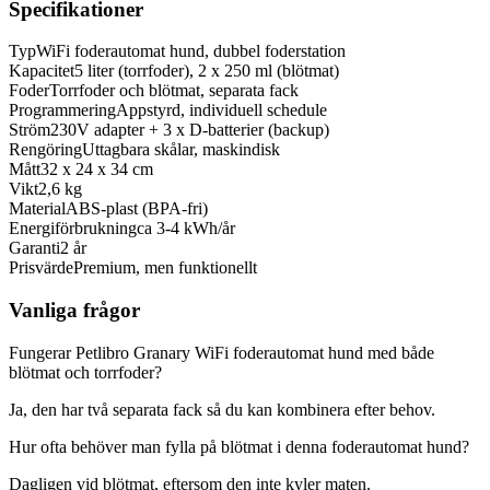
Specifikationer
Typ
WiFi foderautomat hund, dubbel foderstation
Kapacitet
5 liter (torrfoder), 2 x 250 ml (blötmat)
Foder
Torrfoder och blötmat, separata fack
Programmering
Appstyrd, individuell schedule
Ström
230V adapter + 3 x D-batterier (backup)
Rengöring
Uttagbara skålar, maskindisk
Mått
32 x 24 x 34 cm
Vikt
2,6 kg
Material
ABS-plast (BPA-fri)
Energiförbrukning
ca 3-4 kWh/år
Garanti
2 år
Prisvärde
Premium, men funktionellt
Vanliga frågor
Fungerar Petlibro Granary WiFi foderautomat hund med både
blötmat och torrfoder?
Ja, den har två separata fack så du kan kombinera efter behov.
Hur ofta behöver man fylla på blötmat i denna foderautomat hund?
Dagligen vid blötmat, eftersom den inte kyler maten.