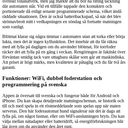
svenskt villanätverk, men jag märkte att du bör ha rimlig täckning
där automaten står. Vid ett tillfälle tappade den kontakten och
portionerade då enligt senaste programmerade schema, vilket ändå
räddade situationen. Den är också batteribackupad, så när det blev
strömavbrott mitt i vedkapningen en söndag så fortsatte matningen
som vanligt.
Blötmat klarar sig några timmar i automaten utan att torka eller börja
lukta, men det är ingen kylfunktion. Det innebär att du får räkna
med att fylla på dagligen om du använder blötmat, för torrfoder
räcker det att fylla på en gång i veckan. Rengöringen är faktiskt över
förväntan smidig tack vare uttagbara skålar som går att maskindiska.
Att priset är högt märks, men kvaliteten är påtaglig och du får två års
garanti.
Funktioner: WiFi, dubbel foderstation och
programmering på svenska
Appen är översatt till svenska och fungerar både för Android och
iPhone. Du kan skapa detaljerade matningsscheman, se historik och
till och med spela in ett röstmeddelande som spelas upp när maten
serveras. Den här foderautomat hund signalerar när det är dags att
fylla på, om något fastnar, eller om WiFi-anslutningen bryts. Du kan
välja mellan nätadapter eller batteridrift, så energiförbrukningen blir
låg även om du använder den året runt.