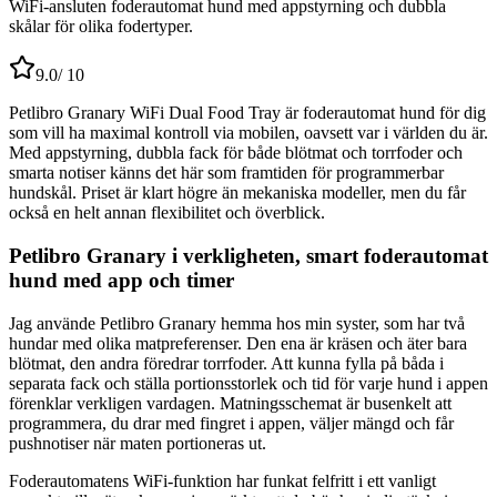
WiFi-ansluten foderautomat hund med appstyrning och dubbla
skålar för olika fodertyper.
9.0
/ 10
Petlibro Granary WiFi Dual Food Tray är foderautomat hund för dig
som vill ha maximal kontroll via mobilen, oavsett var i världen du är.
Med appstyrning, dubbla fack för både blötmat och torrfoder och
smarta notiser känns det här som framtiden för programmerbar
hundskål. Priset är klart högre än mekaniska modeller, men du får
också en helt annan flexibilitet och överblick.
Petlibro Granary i verkligheten, smart foderautomat
hund med app och timer
Jag använde Petlibro Granary hemma hos min syster, som har två
hundar med olika matpreferenser. Den ena är kräsen och äter bara
blötmat, den andra föredrar torrfoder. Att kunna fylla på båda i
separata fack och ställa portionsstorlek och tid för varje hund i appen
förenklar verkligen vardagen. Matningsschemat är busenkelt att
programmera, du drar med fingret i appen, väljer mängd och får
pushnotiser när maten portioneras ut.
Foderautomatens WiFi-funktion har funkat felfritt i ett vanligt