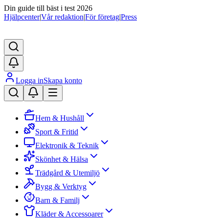
Din guide till bäst i test 2026
Hjälpcenter
|
Vår redaktion
|
För företag
|
Press
Logga in
Skapa konto
Hem & Hushåll
Sport & Fritid
Elektronik & Teknik
Skönhet & Hälsa
Trädgård & Utemiljö
Bygg & Verktyg
Barn & Familj
Kläder & Accessoarer