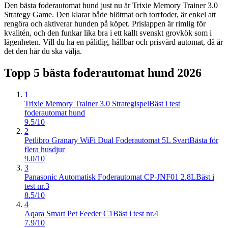
Den bästa foderautomat hund just nu är Trixie Memory Trainer 3.0
Strategy Game. Den klarar både blötmat och torrfoder, är enkel att
rengöra och aktiverar hunden på köpet. Prislappen är rimlig för
kvalitén, och den funkar lika bra i ett kallt svenskt grovkök som i
lägenheten. Vill du ha en pålitlig, hållbar och prisvärd automat, då är
det den här du ska välja.
Topp 5 bästa
foderautomat hund
2026
1
Trixie Memory Trainer 3.0 Strategispel
Bäst i test
foderautomat hund
9.5/10
2
Petlibro Granary WiFi Dual Foderautomat 5L Svart
Bästa för
flera husdjur
9.0/10
3
Panasonic Automatisk Foderautomat CP-JNF01 2.8L
Bäst i
test nr.3
8.5/10
4
Aqara Smart Pet Feeder C1
Bäst i test nr.4
7.9/10