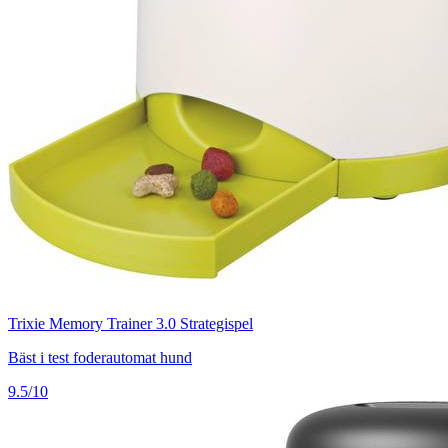
Trixie Memory Trainer 3.0 Strategispel
Bäst i test foderautomat hund
9.5/10