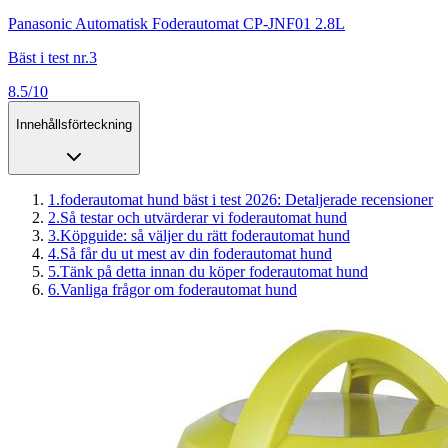
Panasonic Automatisk Foderautomat CP-JNF01 2.8L
Bäst i test nr.3
8.5/10
Innehållsförteckning
1
.
foderautomat hund bäst i test 2026: Detaljerade recensioner
2
.
Så testar och utvärderar vi foderautomat hund
3
.
Köpguide: så väljer du rätt foderautomat hund
4
.
Så får du ut mest av din foderautomat hund
5
.
Tänk på detta innan du köper foderautomat hund
6
.
Vanliga frågor om foderautomat hund