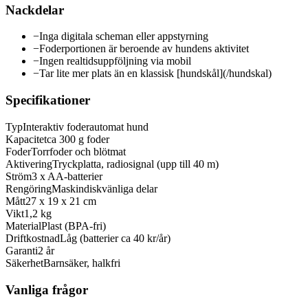
Nackdelar
−
Inga digitala scheman eller appstyrning
−
Foderportionen är beroende av hundens aktivitet
−
Ingen realtidsuppföljning via mobil
−
Tar lite mer plats än en klassisk [hundskål](/hundskal)
Specifikationer
Typ
Interaktiv foderautomat hund
Kapacitet
ca 300 g foder
Foder
Torrfoder och blötmat
Aktivering
Tryckplatta, radiosignal (upp till 40 m)
Ström
3 x AA-batterier
Rengöring
Maskindiskvänliga delar
Mått
27 x 19 x 21 cm
Vikt
1,2 kg
Material
Plast (BPA-fri)
Driftkostnad
Låg (batterier ca 40 kr/år)
Garanti
2 år
Säkerhet
Barnsäker, halkfri
Vanliga frågor