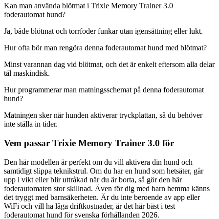
Kan man använda blötmat i Trixie Memory Trainer 3.0
foderautomat hund?
Ja, både blötmat och torrfoder funkar utan igensättning eller lukt.
Hur ofta bör man rengöra denna foderautomat hund med blötmat?
Minst varannan dag vid blötmat, och det är enkelt eftersom alla delar
tål maskindisk.
Hur programmerar man matningsschemat på denna foderautomat
hund?
Matningen sker när hunden aktiverar tryckplattan, så du behöver
inte ställa in tider.
Vem passar Trixie Memory Trainer 3.0 för
Den här modellen är perfekt om du vill aktivera din hund och
samtidigt slippa teknikstrul. Om du har en hund som hetsäter, går
upp i vikt eller blir uttråkad när du är borta, så gör den här
foderautomaten stor skillnad. Även för dig med barn hemma känns
det tryggt med barnsäkerheten. Är du inte beroende av app eller
WiFi och vill ha låga driftkostnader, är det här bäst i test
foderautomat hund för svenska förhållanden 2026.