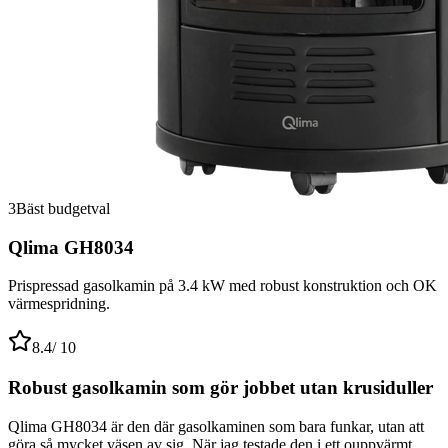
3
Bäst budgetval
Qlima GH8034
Prispressad gasolkamin på 3.4 kW med robust konstruktion och OK
värmespridning.
8.4
/ 10
Robust gasolkamin som gör jobbet utan krusiduller
Qlima GH8034 är den där gasolkaminen som bara funkar, utan att
göra så mycket väsen av sig. När jag testade den i ett ouppvärmt