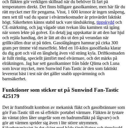
och fläkten gör verkligen skillnad när du behöver få fart på
temperaturen direkt. Det finns billigare gasolkaminer, men här får du
rätt mycket mer för pengarna. Visst, 1 600 kronor är ingen småpeng,
men sett till vad du sparar i elvärmekostnader är prisvärdet faktiskt
högt. Säkerheten känns stabil tack vare tändsäkring,
tippskydd
och
CE-märkning, och jag vågade utan tvekan låta kaminen stå igång
när sonen lekte på golvet. En detalj jag uppskattar är att den har hjul
och rejäla handtag, det är lätt att dra ut den på verandan när
grillkvällen drar ut på tiden. Gasolåtgången hamnar på cirka 300
gram per timme vid maxeffekt. Med en 10-kilos gasolflaska klarar
du dig gott och väl en långhelg även vid sträng kyla. Driftkostnaden
är fullt rimlig, speciellt jämfört med elvärmare, och det märks på
elräkningen. Jag har sett gasolkaminer från både Qlima och Luna
som lovar mycket, men Sunwind Fan-Tastic är den som faktiskt
levererat bäst i test när det gäller snabb uppvärmning och
barnsäkerhet.
Funktioner som sticker ut på Sunwind Fan-Tastic
425179
Det är framförallt kombon av mekanisk fläkt och gasolbrännare som
gör Fan-Tastic till en så effektiv portabel värmare. Fläkten är tystare
än väntat (den låter ungefär som en badrumsfläkt på lågvarv) och
gör att värmen sprider sig även i lite större utrymmen.
Säkerhetsmässigt är det skönt med både tändsäkring och tippskydd,