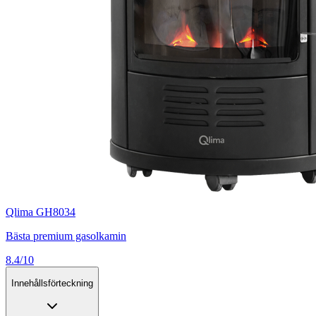
Qlima GH8034
Bästa premium gasolkamin
8.4/10
Innehållsförteckning