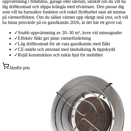
uppvärmning i fritidshus, garage eller uterum, särskilt om du vill ha
låg driftkostnad och slippa krångla med elvärmare. Den passar dig
som vill ha barnsäker funktion och enkel flyttbarhet utan att tumma
på värmeeffekten. Om du sällan värmer upp riktigt små ytor, och vill
ha bästa prisvärde på en gasolkamin 2026, är det här ett givet val.
✓
Snabb uppvärmning av 20–30 m², även vid minusgrader
✓
Effektiv fläkt ger jämn värmefördelning
✓
Låg driftkostnad för att vara gasolkamin med fläkt
✓
CE-märkt och utrustad med tändsäkring & tippskydd
✓
Rejäl konstruktion och enkla hjul för mobilitet
Jämför pris