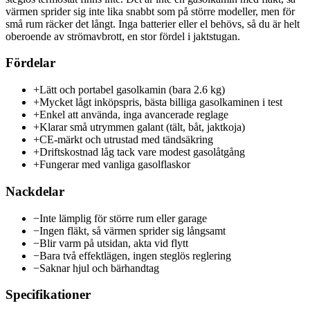
värmen sprider sig inte lika snabbt som på större modeller, men för
små rum räcker det långt. Inga batterier eller el behövs, så du är helt
oberoende av strömavbrott, en stor fördel i jaktstugan.
Fördelar
+
Lätt och portabel gasolkamin (bara 2.6 kg)
+
Mycket lågt inköpspris, bästa billiga gasolkaminen i test
+
Enkel att använda, inga avancerade reglage
+
Klarar små utrymmen galant (tält, båt, jaktkoja)
+
CE-märkt och utrustad med tändsäkring
+
Driftskostnad låg tack vare modest gasolåtgång
+
Fungerar med vanliga gasolflaskor
Nackdelar
−
Inte lämplig för större rum eller garage
−
Ingen fläkt, så värmen sprider sig långsamt
−
Blir varm på utsidan, akta vid flytt
−
Bara två effektlägen, ingen steglös reglering
−
Saknar hjul och bärhandtag
Specifikationer