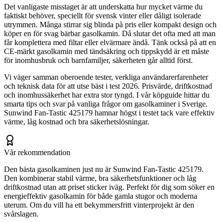
Det vanligaste misstaget är att underskatta hur mycket värme du
faktiskt behöver, speciellt för svensk vinter eller dåligt isolerade
utrymmen. Många stirrar sig blinda på pris eller kompakt design och
köper en för svag bärbar gasolkamin. Då slutar det ofta med att man
får komplettera med filtar eller elvärmare ändå. Tänk också på att en
CE-märkt gasolkamin med tändsäkring och tippskydd är ett måste
för inomhusbruk och barnfamiljer, säkerheten går alltid först.
Vi väger samman oberoende tester, verkliga användarerfarenheter
och teknisk data för att utse bäst i test 2026. Prisvärde, driftkostnad
och inomhussäkerhet har extra stor tyngd. I vår köpguide hittar du
smarta tips och svar på vanliga frågor om gasolkaminer i Sverige.
Sunwind Fan-Tastic 425179 hamnar högst i testet tack vare effektiv
värme, låg kostnad och bra säkerhetslösningar.
Vår rekommendation
Den bästa gasolkaminen just nu är Sunwind Fan-Tastic 425179.
Den kombinerar stabil värme, bra säkerhetsfunktioner och låg
driftkostnad utan att priset sticker iväg. Perfekt för dig som söker en
energieffektiv gasolkamin för både gamla stugor och moderna
uterum. Om du vill ha ett bekymmersfritt vinterprojekt är den
svårslagen.