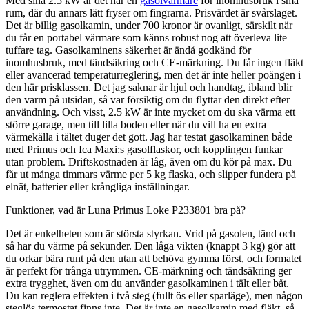
Med sina 2.5 kW är det här en
gasolvärmare
för inomhusbruk i små
rum, där du annars lätt fryser om fingrarna. Prisvärdet är svårslaget.
Det är billig gasolkamin, under 700 kronor är ovanligt, särskilt när
du får en portabel värmare som känns robust nog att överleva lite
tuffare tag. Gasolkaminens säkerhet är ändå godkänd för
inomhusbruk, med tändsäkring och CE-märkning. Du får ingen fläkt
eller avancerad temperaturreglering, men det är inte heller poängen i
den här prisklassen. Det jag saknar är hjul och handtag, ibland blir
den varm på utsidan, så var försiktig om du flyttar den direkt efter
användning. Och visst, 2.5 kW är inte mycket om du ska värma ett
större garage, men till lilla boden eller när du vill ha en extra
värmekälla i tältet duger det gott. Jag har testat gasolkaminen både
med Primus och Ica Maxi:s gasolflaskor, och kopplingen funkar
utan problem. Driftskostnaden är låg, även om du kör på max. Du
får ut många timmars värme per 5 kg flaska, och slipper fundera på
elnät, batterier eller krångliga inställningar.
Funktioner, vad är Luna Primus Loke P233801 bra på?
Det är enkelheten som är största styrkan. Vrid på gasolen, tänd och
så har du värme på sekunder. Den låga vikten (knappt 3 kg) gör att
du orkar bära runt på den utan att behöva gymma först, och formatet
är perfekt för trånga utrymmen. CE-märkning och tändsäkring ger
extra trygghet, även om du använder gasolkaminen i tält eller båt.
Du kan reglera effekten i två steg (fullt ös eller sparläge), men någon
steglös termostat finns inte. Det är inte en gasolkamin med fläkt, så