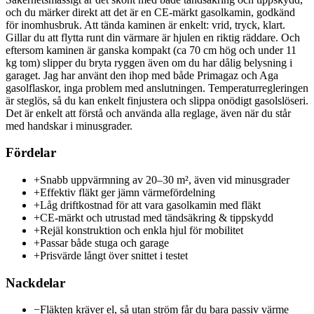
och du märker direkt att det är en CE-märkt gasolkamin, godkänd
för inomhusbruk. Att tända kaminen är enkelt: vrid, tryck, klart.
Gillar du att flytta runt din värmare är hjulen en riktig räddare. Och
eftersom kaminen är ganska kompakt (ca 70 cm hög och under 11
kg tom) slipper du bryta ryggen även om du har dålig belysning i
garaget. Jag har använt den ihop med både Primagaz och Aga
gasolflaskor, inga problem med anslutningen. Temperaturregleringen
är steglös, så du kan enkelt finjustera och slippa onödigt gasolslöseri.
Det är enkelt att förstå och använda alla reglage, även när du står
med handskar i minusgrader.
Fördelar
+
Snabb uppvärmning av 20–30 m², även vid minusgrader
+
Effektiv fläkt ger jämn värmefördelning
+
Låg driftkostnad för att vara gasolkamin med fläkt
+
CE-märkt och utrustad med tändsäkring & tippskydd
+
Rejäl konstruktion och enkla hjul för mobilitet
+
Passar både stuga och garage
+
Prisvärde långt över snittet i testet
Nackdelar
−
Fläkten kräver el, så utan ström får du bara passiv värme