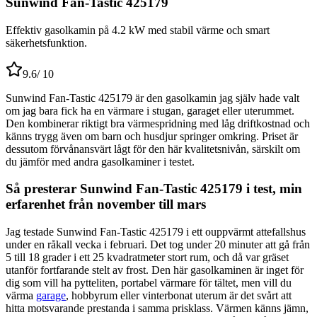
Sunwind Fan-Tastic 425179
Effektiv gasolkamin på 4.2 kW med stabil värme och smart
säkerhetsfunktion.
9.6
/ 10
Sunwind Fan-Tastic 425179 är den gasolkamin jag själv hade valt
om jag bara fick ha en värmare i stugan, garaget eller uterummet.
Den kombinerar riktigt bra värmespridning med låg driftkostnad och
känns trygg även om barn och husdjur springer omkring. Priset är
dessutom förvånansvärt lågt för den här kvalitetsnivån, särskilt om
du jämför med andra gasolkaminer i testet.
Så presterar Sunwind Fan-Tastic 425179 i test, min
erfarenhet från november till mars
Jag testade Sunwind Fan-Tastic 425179 i ett ouppvärmt attefallshus
under en råkall vecka i februari. Det tog under 20 minuter att gå från
5 till 18 grader i ett 25 kvadratmeter stort rum, och då var gräset
utanför fortfarande stelt av frost. Den här gasolkaminen är inget för
dig som vill ha pytteliten, portabel värmare för tältet, men vill du
värma
garage
, hobbyrum eller vinterbonat uterum är det svårt att
hitta motsvarande prestanda i samma prisklass. Värmen känns jämn,