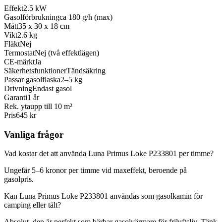
Effekt
2.5 kW
Gasolförbrukning
ca 180 g/h (max)
Mått
35 x 30 x 18 cm
Vikt
2.6 kg
Fläkt
Nej
Termostat
Nej (två effektlägen)
CE-märkt
Ja
Säkerhetsfunktioner
Tändsäkring
Passar gasolflaska
2–5 kg
Drivning
Endast gasol
Garanti
1 år
Rek. yta
upp till 10 m²
Pris
645 kr
Vanliga frågor
Vad kostar det att använda Luna Primus Loke P233801 per timme?
Ungefär 5–6 kronor per timme vid maxeffekt, beroende på
gasolpris.
Kan Luna Primus Loke P233801 användas som gasolkamin för
camping eller tält?
Absolut, den är perfekt som bärbar gasolvärmare för friluftsliv. Tänk