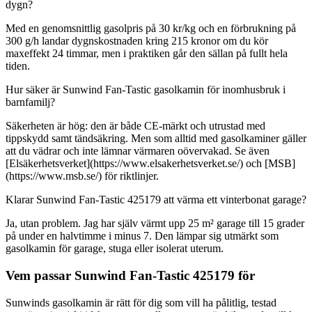
dygn?
Med en genomsnittlig gasolpris på 30 kr/kg och en förbrukning på
300 g/h landar dygnskostnaden kring 215 kronor om du kör
maxeffekt 24 timmar, men i praktiken går den sällan på fullt hela
tiden.
Hur säker är Sunwind Fan-Tastic gasolkamin för inomhusbruk i
barnfamilj?
Säkerheten är hög: den är både CE-märkt och utrustad med
tippskydd samt tändsäkring. Men som alltid med gasolkaminer gäller
att du vädrar och inte lämnar värmaren oövervakad. Se även
[Elsäkerhetsverket](https://www.elsakerhetsverket.se/) och [MSB]
(https://www.msb.se/) för riktlinjer.
Klarar Sunwind Fan-Tastic 425179 att värma ett vinterbonat garage?
Ja, utan problem. Jag har själv värmt upp 25 m² garage till 15 grader
på under en halvtimme i minus 7. Den lämpar sig utmärkt som
gasolkamin för garage, stuga eller isolerat uterum.
Vem passar Sunwind Fan-Tastic 425179 för
Sunwinds gasolkamin är rätt för dig som vill ha pålitlig, testad