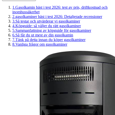
1
.
Gasolkamin bäst i test 2026: test av pris, driftkostnad och
inomhussäkerhet
2
.
gasolkaminer bäst i test 2026: Detaljerade recensioner
3
.
Så testar och utvärderar vi gasolkaminer
4
.
Köpguide: så väljer du rätt gasolkaminer
5
.
Sammanfattning av köpguide för gasolkaminer
6
.
Så får du ut mest av din gasolkamin
7
.
Tänk på detta innan du köper gasolkaminer
8
.
Vanliga frågor om gasolkaminer