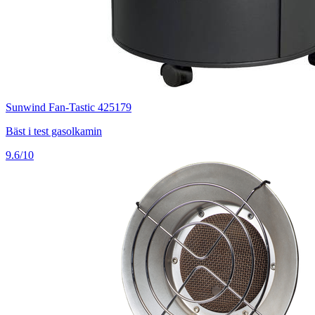
Sunwind Fan-Tastic 425179
Bäst i test gasolkamin
9.6/10