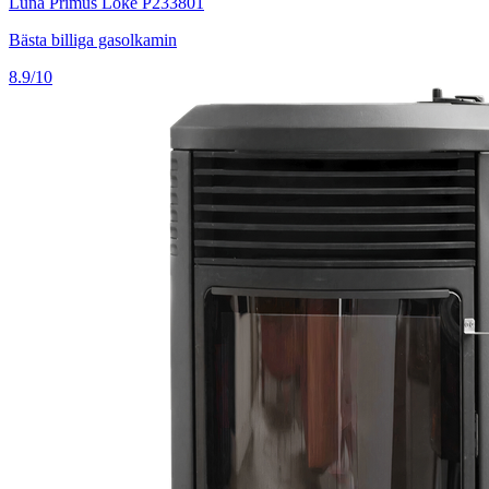
Luna Primus Loke P233801
Bästa billiga gasolkamin
8.9/10