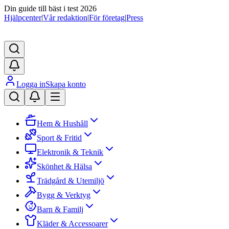
Din guide till bäst i test 2026
Hjälpcenter
|
Vår redaktion
|
För företag
|
Press
Logga in
Skapa konto
Hem & Hushåll
Sport & Fritid
Elektronik & Teknik
Skönhet & Hälsa
Trädgård & Utemiljö
Bygg & Verktyg
Barn & Familj
Kläder & Accessoarer