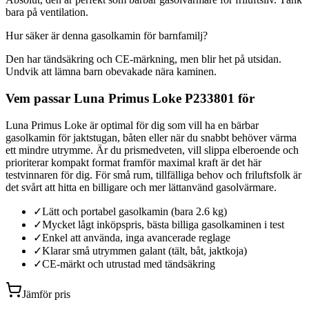
bara på ventilation.
Hur säker är denna gasolkamin för barnfamilj?
Den har tändsäkring och CE-märkning, men blir het på utsidan.
Undvik att lämna barn obevakade nära kaminen.
Vem passar Luna Primus Loke P233801 för
Luna Primus Loke är optimal för dig som vill ha en bärbar
gasolkamin för jaktstugan, båten eller när du snabbt behöver värma
ett mindre utrymme. Är du prismedveten, vill slippa elberoende och
prioriterar kompakt format framför maximal kraft är det här
testvinnaren för dig. För små rum, tillfälliga behov och friluftsfolk är
det svårt att hitta en billigare och mer lättanvänd gasolvärmare.
✓
Lätt och portabel gasolkamin (bara 2.6 kg)
✓
Mycket lågt inköpspris, bästa billiga gasolkaminen i test
✓
Enkel att använda, inga avancerade reglage
✓
Klarar små utrymmen galant (tält, båt, jaktkoja)
✓
CE-märkt och utrustad med tändsäkring
Jämför pris