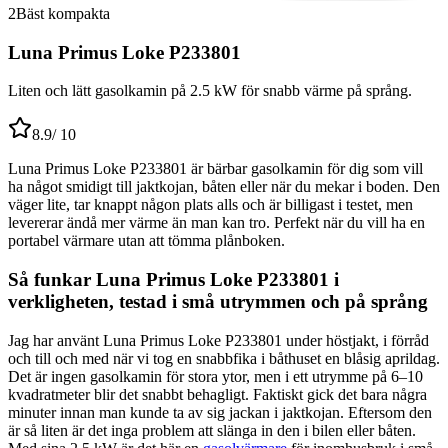
2
Bäst kompakta
Luna Primus Loke P233801
Liten och lätt gasolkamin på 2.5 kW för snabb värme på språng.
8.9
/ 10
Luna Primus Loke P233801 är bärbar gasolkamin för dig som vill
ha något smidigt till jaktkojan, båten eller när du mekar i boden. Den
väger lite, tar knappt någon plats alls och är billigast i testet, men
levererar ändå mer värme än man kan tro. Perfekt när du vill ha en
portabel värmare utan att tömma plånboken.
Så funkar Luna Primus Loke P233801 i
verkligheten, testad i små utrymmen och på språng
Jag har använt Luna Primus Loke P233801 under höstjakt, i förråd
och till och med när vi tog en snabbfika i båthuset en blåsig aprildag.
Det är ingen gasolkamin för stora ytor, men i ett utrymme på 6–10
kvadratmeter blir det snabbt behagligt. Faktiskt gick det bara några
minuter innan man kunde ta av sig jackan i jaktkojan. Eftersom den
är så liten är det inga problem att slänga in den i bilen eller båten.