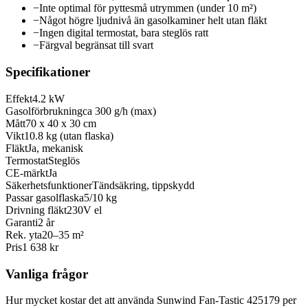
−
Inte optimal för pyttesmå utrymmen (under 10 m²)
−
Något högre ljudnivå än gasolkaminer helt utan fläkt
−
Ingen digital termostat, bara steglös ratt
−
Färgval begränsat till svart
Specifikationer
Effekt
4.2 kW
Gasolförbrukning
ca 300 g/h (max)
Mått
70 x 40 x 30 cm
Vikt
10.8 kg (utan flaska)
Fläkt
Ja, mekanisk
Termostat
Steglös
CE-märkt
Ja
Säkerhetsfunktioner
Tändsäkring, tippskydd
Passar gasolflaska
5/10 kg
Drivning fläkt
230V el
Garanti
2 år
Rek. yta
20–35 m²
Pris
1 638 kr
Vanliga frågor
Hur mycket kostar det att använda Sunwind Fan-Tastic 425179 per