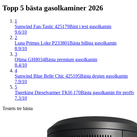
Topp 5 bästa
gasolkaminer
2026
1
Sunwind Fan-Tastic 425179
Bäst i test gasolkamin
9.6/10
2
Luna Primus Loke P233801
Bästa billiga gasolkamin
8.9/10
3
Qlima GH8034
Bästa premium gasolkamin
8.4/10
4
Sunwind Blue Belle Chic 425195
Bästa design gasolkamin
7.9/10
5
Tigerking Dieselvarmer TKH-170
Bästa gasolkamin för proffs
7.3/10
Testets tre bästa