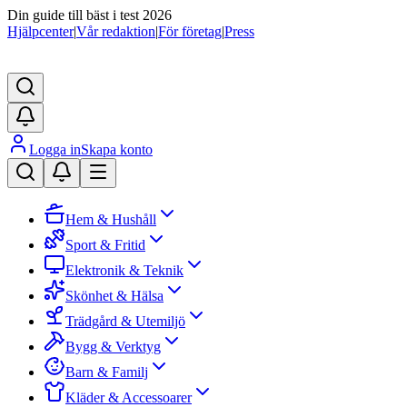
Din guide till bäst i test 2026
Hjälpcenter
|
Vår redaktion
|
För företag
|
Press
Logga in
Skapa konto
Hem & Hushåll
Sport & Fritid
Elektronik & Teknik
Skönhet & Hälsa
Trädgård & Utemiljö
Bygg & Verktyg
Barn & Familj
Kläder & Accessoarer