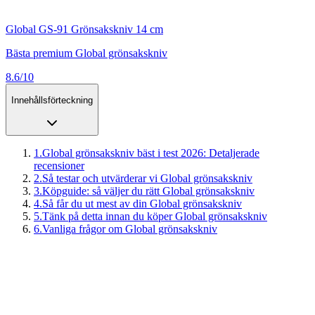
Global GS-91 Grönsakskniv 14 cm
Bästa premium Global grönsakskniv
8.6/10
Innehållsförteckning
1
.
Global grönsakskniv bäst i test 2026: Detaljerade
recensioner
2
.
Så testar och utvärderar vi Global grönsakskniv
3
.
Köpguide: så väljer du rätt Global grönsakskniv
4
.
Så får du ut mest av din Global grönsakskniv
5
.
Tänk på detta innan du köper Global grönsakskniv
6
.
Vanliga frågor om Global grönsakskniv