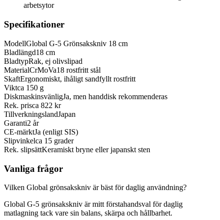
arbetsytor
Specifikationer
Modell
Global G-5 Grönsakskniv 18 cm
Bladlängd
18 cm
Bladtyp
Rak, ej olivslipad
Material
CrMoVa18 rostfritt stål
Skaft
Ergonomiskt, ihåligt sandfyllt rostfritt
Vikt
ca 150 g
Diskmaskinsvänlig
Ja, men handdisk rekommenderas
Rek. pris
ca 822 kr
Tillverkningsland
Japan
Garanti
2 år
CE-märkt
Ja (enligt SIS)
Slipvinkel
ca 15 grader
Rek. slipsätt
Keramiskt bryne eller japanskt sten
Vanliga frågor
Vilken Global grönsakskniv är bäst för daglig användning?
Global G-5 grönsakskniv är mitt förstahandsval för daglig
matlagning tack vare sin balans, skärpa och hållbarhet.