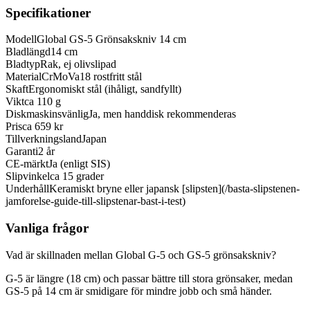
Specifikationer
Modell
Global GS-5 Grönsakskniv 14 cm
Bladlängd
14 cm
Bladtyp
Rak, ej olivslipad
Material
CrMoVa18 rostfritt stål
Skaft
Ergonomiskt stål (ihåligt, sandfyllt)
Vikt
ca 110 g
Diskmaskinsvänlig
Ja, men handdisk rekommenderas
Pris
ca 659 kr
Tillverkningsland
Japan
Garanti
2 år
CE-märkt
Ja (enligt SIS)
Slipvinkel
ca 15 grader
Underhåll
Keramiskt bryne eller japansk [slipsten](/basta-slipstenen-
jamforelse-guide-till-slipstenar-bast-i-test)
Vanliga frågor
Vad är skillnaden mellan Global G-5 och GS-5 grönsakskniv?
G-5 är längre (18 cm) och passar bättre till stora grönsaker, medan
GS-5 på 14 cm är smidigare för mindre jobb och små händer.