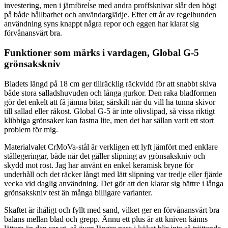
investering, men i jämförelse med andra proffsknivar slår den högt
på både hållbarhet och användarglädje. Efter ett år av regelbunden
användning syns knappt några repor och eggen har klarat sig
förvånansvärt bra.
Funktioner som märks i vardagen, Global G-5
grönsakskniv
Bladets längd på 18 cm ger tillräcklig räckvidd för att snabbt skiva
både stora salladshuvuden och långa gurkor. Den raka bladformen
gör det enkelt att få jämna bitar, särskilt när du vill ha tunna skivor
till sallad eller råkost. Global G-5 är inte olivslipad, så vissa riktigt
klibbiga grönsaker kan fastna lite, men det har sällan varit ett stort
problem för mig.
Materialvalet CrMoVa-stål är verkligen ett lyft jämfört med enklare
stållegeringar, både när det gäller slipning av grönsakskniv och
skydd mot rost. Jag har använt en enkel keramisk bryne för
underhåll och det räcker långt med lätt slipning var tredje eller fjärde
vecka vid daglig användning. Det gör att den klarar sig bättre i långa
grönsakskniv test än många billigare varianter.
Skaftet är ihåligt och fyllt med sand, vilket ger en förvånansvärt bra
balans mellan blad och grepp. Ännu ett plus är att kniven känns