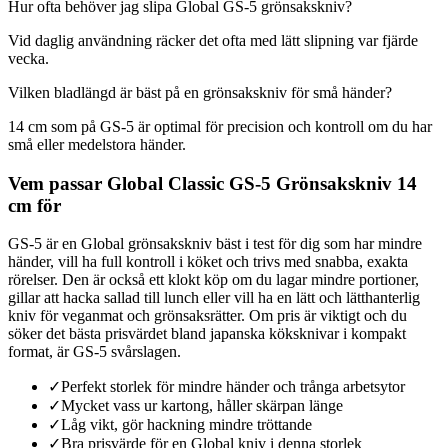
Hur ofta behöver jag slipa Global GS-5 grönsakskniv?
Vid daglig användning räcker det ofta med lätt slipning var fjärde
vecka.
Vilken bladlängd är bäst på en grönsakskniv för små händer?
14 cm som på GS-5 är optimal för precision och kontroll om du har
små eller medelstora händer.
Vem passar Global Classic GS-5 Grönsakskniv 14
cm för
GS-5 är en Global grönsakskniv bäst i test för dig som har mindre
händer, vill ha full kontroll i köket och trivs med snabba, exakta
rörelser. Den är också ett klokt köp om du lagar mindre portioner,
gillar att hacka sallad till lunch eller vill ha en lätt och lätthanterlig
kniv för veganmat och grönsaksrätter. Om pris är viktigt och du
söker det bästa prisvärdet bland japanska köksknivar i kompakt
format, är GS-5 svårslagen.
✓
Perfekt storlek för mindre händer och trånga arbetsytor
✓
Mycket vass ur kartong, håller skärpan länge
✓
Låg vikt, gör hackning mindre tröttande
✓
Bra prisvärde för en Global kniv i denna storlek