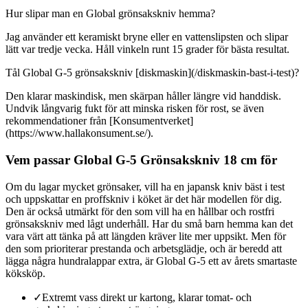
Hur slipar man en Global grönsakskniv hemma?
Jag använder ett keramiskt bryne eller en vattenslipsten och slipar
lätt var tredje vecka. Håll vinkeln runt 15 grader för bästa resultat.
Tål Global G-5 grönsakskniv [diskmaskin](/diskmaskin-bast-i-test)?
Den klarar maskindisk, men skärpan håller längre vid handdisk.
Undvik långvarig fukt för att minska risken för rost, se även
rekommendationer från [Konsumentverket]
(https://www.hallakonsument.se/).
Vem passar Global G-5 Grönsakskniv 18 cm för
Om du lagar mycket grönsaker, vill ha en japansk kniv bäst i test
och uppskattar en proffskniv i köket är det här modellen för dig.
Den är också utmärkt för den som vill ha en hållbar och rostfri
grönsakskniv med lågt underhåll. Har du små barn hemma kan det
vara värt att tänka på att längden kräver lite mer uppsikt. Men för
den som prioriterar prestanda och arbetsglädje, och är beredd att
lägga några hundralappar extra, är Global G-5 ett av årets smartaste
köksköp.
✓
Extremt vass direkt ur kartong, klarar tomat- och