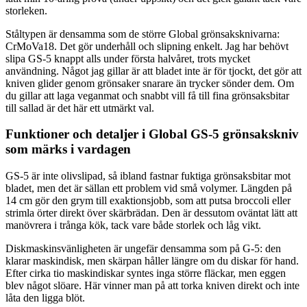
storleken.
Ståltypen är densamma som de större Global grönsaksknivarna:
CrMoVa18. Det gör underhåll och slipning enkelt. Jag har behövt
slipa GS-5 knappt alls under första halvåret, trots mycket
användning. Något jag gillar är att bladet inte är för tjockt, det gör att
kniven glider genom grönsaker snarare än trycker sönder dem. Om
du gillar att laga veganmat och snabbt vill få till fina grönsaksbitar
till sallad är det här ett utmärkt val.
Funktioner och detaljer i Global GS-5 grönsakskniv
som märks i vardagen
GS-5 är inte olivslipad, så ibland fastnar fuktiga grönsaksbitar mot
bladet, men det är sällan ett problem vid små volymer. Längden på
14 cm gör den grym till exaktionsjobb, som att putsa broccoli eller
strimla örter direkt över skärbrädan. Den är dessutom oväntat lätt att
manövrera i trånga kök, tack vare både storlek och låg vikt.
Diskmaskinsvänligheten är ungefär densamma som på G-5: den
klarar maskindisk, men skärpan håller längre om du diskar för hand.
Efter cirka tio maskindiskar syntes inga större fläckar, men eggen
blev något slöare. Här vinner man på att torka kniven direkt och inte
låta den ligga blöt.