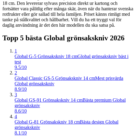
18 cm. Den levererar sylvass precision direkt ur kartong och
fortsätter vara pålitlig efter många skär, även när du hanterar svenska
rotfrukter eller gör sallad till hela familjen. Priset känns rimligt med
tanke på stålkvalitet och hållbarhet. Vill du ha ett tryggt val för
daglig användning är det den här modellen du ska satsa på.
Topp 5 bästa
Global grönsakskniv
2026
1
Global G-5 Grönsakskniv 18 cm
Global grönsakskniv bäst i
test
9.5/10
2
Global Classic GS-5 Grönsakskniv 14 cm
Mest prisvärda
Global grönsakskniv
8.9/10
3
Global GS-91 Grönsakskniv 14 cm
Bästa premium Global
grönsakskniv
8.6/10
4
Global G-81 Grönsakskniv 18 cm
Bästa design Global
grönsakskniv
8.1/10