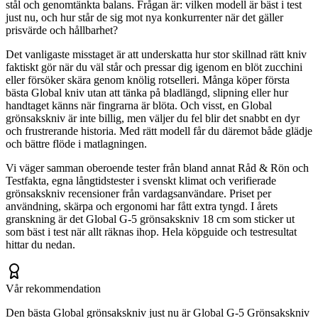
stål och genomtänkta balans. Frågan är: vilken modell är bäst i test
just nu, och hur står de sig mot nya konkurrenter när det gäller
prisvärde och hållbarhet?
Det vanligaste misstaget är att underskatta hur stor skillnad rätt kniv
faktiskt gör när du väl står och pressar dig igenom en blöt zucchini
eller försöker skära genom knölig rotselleri. Många köper första
bästa Global kniv utan att tänka på bladlängd, slipning eller hur
handtaget känns när fingrarna är blöta. Och visst, en Global
grönsakskniv är inte billig, men väljer du fel blir det snabbt en dyr
och frustrerande historia. Med rätt modell får du däremot både glädje
och bättre flöde i matlagningen.
Vi väger samman oberoende tester från bland annat Råd & Rön och
Testfakta, egna långtidstester i svenskt klimat och verifierade
grönsakskniv recensioner från vardagsanvändare. Priset per
användning, skärpa och ergonomi har fått extra tyngd. I årets
granskning är det Global G-5 grönsakskniv 18 cm som sticker ut
som bäst i test när allt räknas ihop. Hela köpguide och testresultat
hittar du nedan.
Vår rekommendation
Den bästa Global grönsakskniv just nu är Global G-5 Grönsakskniv