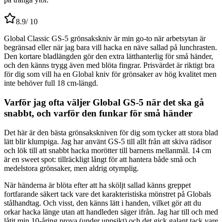
8.9
/ 10
Global Classic GS-5 grönsakskniv är min go-to när arbetsytan är
begränsad eller när jag bara vill hacka en näve sallad på lunchrasten.
Den kortare bladlängden gör den extra lätthanterlig för små händer,
och den känns trygg även med blöta fingrar. Prisvärdet är riktigt bra
för dig som vill ha en Global kniv för grönsaker av hög kvalitet men
inte behöver full 18 cm-längd.
Varför jag ofta väljer Global GS-5 när det ska gå
snabbt, och varför den funkar för små händer
Det här är den bästa grönsakskniven för dig som tycker att stora blad
lätt blir klumpiga. Jag har använt GS-5 till allt från att skiva rädisor
och lök till att snabbt hacka morötter till barnens mellanmål. 14 cm
är en sweet spot: tillräckligt långt för att hantera både små och
medelstora grönsaker, men aldrig otymplig.
När händerna är blöta efter att ha sköljt sallad känns greppet
fortfarande säkert tack vare det karakteristiska mönstret på Globals
stålhandtag. Och visst, den känns lätt i handen, vilket gör att du
orkar hacka länge utan att handleden säger ifrån. Jag har till och med
låtit min 10-åring prova (under uppsikt) och det gick galant tack vare