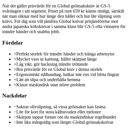
När det gäller prisvärde för en Global grönsakskniv är GS-5
svårslagen i sitt segment. Priset på runt 659 kr känns rimligt, särskilt
när man räknar med hur länge den håller och hur lite slipning som
krävs. För dig som vill jämföra Global knivar prisjämförelse mot
andra japanska köksknivar i samma klass blir GS-5 ofta vinnaren för
mindre händer och snabba jobb.
Fördelar
+
Perfekt storlek för mindre händer och trånga arbetsytor
+
Mycket vass ur kartong, håller skärpan länge
+
Låg vikt, gör hackning mindre tröttande
+
Bra prisvärde för en Global kniv i denna storlek
+
Ergonomiskt stålhandtag, halkar inte ens vid blöta fingrar
+
Lätt att slipa och underhålla hemma
+
Klarar maskindisk utan större problem
Nackdelar
−
Saknar olivslipning, så vissa grönsaker kan fastna
−
Lite för kort för stora kålhuvuden eller meloner
−
Skärpan tappar fortare om du maskindiskar regelbundet
−
Inte lika mångsidig som längre Global grönsaksknivar