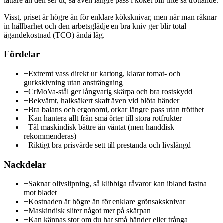
lättare än den ser ut, så även längre pass i köket blir inte så tröttande.
Visst, priset är högre än för enklare köksknivar, men när man räknar
in hållbarhet och den arbetsglädje en bra kniv ger blir total
ägandekostnad (TCO) ändå låg.
Fördelar
+
Extremt vass direkt ur kartong, klarar tomat- och
gurkskivning utan ansträngning
+
CrMoVa-stål ger långvarig skärpa och bra rostskydd
+
Bekvämt, halksäkert skaft även vid blöta händer
+
Bra balans och ergonomi, orkar längre pass utan trötthet
+
Kan hantera allt från små örter till stora rotfrukter
+
Tål maskindisk bättre än väntat (men handdisk
rekommenderas)
+
Riktigt bra prisvärde sett till prestanda och livslängd
Nackdelar
−
Saknar olivslipning, så klibbiga råvaror kan ibland fastna
mot bladet
−
Kostnaden är högre än för enklare grönsaksknivar
−
Maskindisk sliter något mer på skärpan
−
Kan kännas stor om du har små händer eller trånga