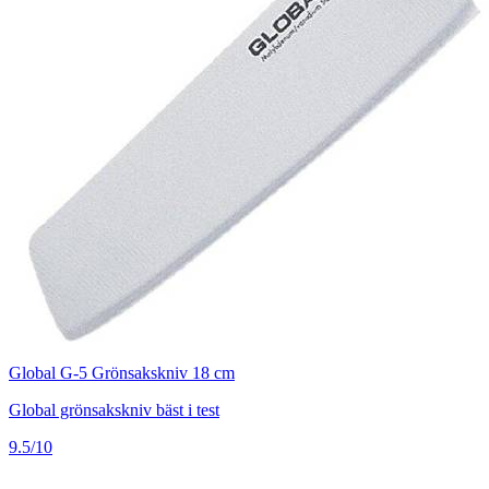
Global G-5 Grönsakskniv 18 cm
Global grönsakskniv bäst i test
9.5/10