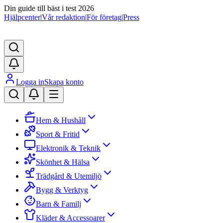
Din guide till bäst i test 2026
Hjälpcenter
|
Vår redaktion
|
För företag
|
Press
Logga in
Skapa konto
Hem & Hushåll
Sport & Fritid
Elektronik & Teknik
Skönhet & Hälsa
Trädgård & Utemiljö
Bygg & Verktyg
Barn & Familj
Kläder & Accessoarer