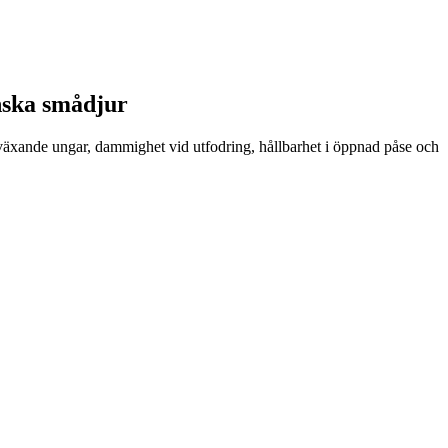
enska smådjur
 växande ungar, dammighet vid utfodring, hållbarhet i öppnad påse och