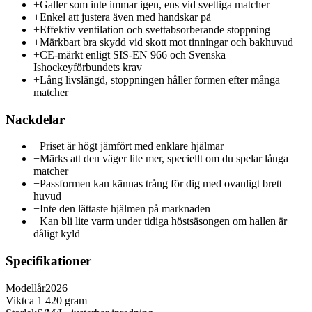
+
Galler som inte immar igen, ens vid svettiga matcher
+
Enkel att justera även med handskar på
+
Effektiv ventilation och svettabsorberande stoppning
+
Märkbart bra skydd vid skott mot tinningar och bakhuvud
+
CE-märkt enligt SIS-EN 966 och Svenska
Ishockeyförbundets krav
+
Lång livslängd, stoppningen håller formen efter många
matcher
Nackdelar
−
Priset är högt jämfört med enklare hjälmar
−
Märks att den väger lite mer, speciellt om du spelar långa
matcher
−
Passformen kan kännas trång för dig med ovanligt brett
huvud
−
Inte den lättaste hjälmen på marknaden
−
Kan bli lite varm under tidiga höstsäsongen om hallen är
dåligt kyld
Specifikationer
Modellår
2026
Vikt
ca 1 420 gram