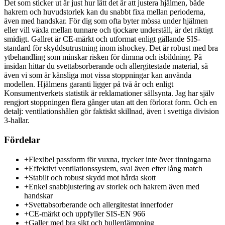
Det som sticker ut är just hur lätt det är att justera hjälmen, både
hakrem och huvudstorlek kan du snabbt fixa mellan perioderna,
även med handskar. För dig som ofta byter mössa under hjälmen
eller vill växla mellan tunnare och tjockare underställ, är det riktigt
smidigt. Gallret är CE-märkt och utformat enligt gällande SIS-
standard för skyddsutrustning inom ishockey. Det är robust med bra
ytbehandling som minskar risken för dimma och isbildning. På
insidan hittar du svettabsorberande och allergitestade material, så
även vi som är känsliga mot vissa stoppningar kan använda
modellen. Hjälmens garanti ligger på två år och enligt
Konsumentverkets statistik är reklamationer sällsynta. Jag har själv
rengjort stoppningen flera gånger utan att den förlorat form. Och en
detalj: ventilationshålen gör faktiskt skillnad, även i svettiga division
3-hallar.
Fördelar
+
Flexibel passform för vuxna, trycker inte över tinningarna
+
Effektivt ventilationssystem, sval även efter lång match
+
Stabilt och robust skydd mot hårda skott
+
Enkel snabbjustering av storlek och hakrem även med
handskar
+
Svettabsorberande och allergitestat innerfoder
+
CE-märkt och uppfyller SIS-EN 966
+
Galler med bra sikt och bullerdämpning