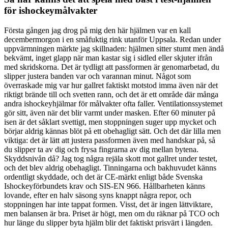
för ishockeymålvakter
Första gången jag drog på mig den här hjälmen var en kall
decembermorgon i en småfuktig rink utanför Uppsala. Redan under
uppvärmningen märkte jag skillnaden: hjälmen sitter stumt men ändå
bekvämt, inget glapp när man kastar sig i sidled eller skjuter ifrån
med skridskorna. Det är tydligt att passformen är genomarbetad, du
slipper justera banden var och varannan minut. Något som
överraskade mig var hur gallret faktiskt motstod imma även när det
riktigt brände till och svetten rann, och det är ett område där många
andra ishockeyhjälmar för målvakter ofta faller. Ventilationssystemet
gör sitt, även när det blir varmt under masken. Efter 60 minuter på
isen är det såklart svettigt, men stoppningen suger upp mycket och
börjar aldrig kännas blöt på ett obehagligt sätt. Och det där lilla men
viktiga: det är lätt att justera passformen även med handskar på, så
du slipper ta av dig och frysa fingrarna av dig mellan bytena.
Skyddsnivån då? Jag tog några rejäla skott mot gallret under testet,
och det blev aldrig obehagligt. Tinningarna och bakhuvudet känns
ordentligt skyddade, och det är CE-märkt enligt både Svenska
Ishockeyförbundets krav och SIS-EN 966. Hållbarheten känns
lovande, efter en halv säsong syns knappt några repor, och
stoppningen har inte tappat formen. Visst, det är ingen lättviktare,
men balansen är bra. Priset är högt, men om du räknar på TCO och
hur länge du slipper byta hjälm blir det faktiskt prisvärt i längden.