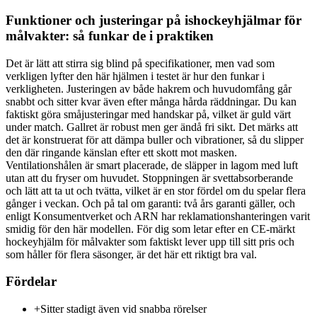
Funktioner och justeringar på ishockeyhjälmar för
målvakter: så funkar de i praktiken
Det är lätt att stirra sig blind på specifikationer, men vad som
verkligen lyfter den här hjälmen i testet är hur den funkar i
verkligheten. Justeringen av både hakrem och huvudomfång går
snabbt och sitter kvar även efter många hårda räddningar. Du kan
faktiskt göra småjusteringar med handskar på, vilket är guld värt
under match. Gallret är robust men ger ändå fri sikt. Det märks att
det är konstruerat för att dämpa buller och vibrationer, så du slipper
den där ringande känslan efter ett skott mot masken.
Ventilationshålen är smart placerade, de släpper in lagom med luft
utan att du fryser om huvudet. Stoppningen är svettabsorberande
och lätt att ta ut och tvätta, vilket är en stor fördel om du spelar flera
gånger i veckan. Och på tal om garanti: två års garanti gäller, och
enligt Konsumentverket och ARN har reklamationshanteringen varit
smidig för den här modellen. För dig som letar efter en CE-märkt
hockeyhjälm för målvakter som faktiskt lever upp till sitt pris och
som håller för flera säsonger, är det här ett riktigt bra val.
Fördelar
+
Sitter stadigt även vid snabba rörelser