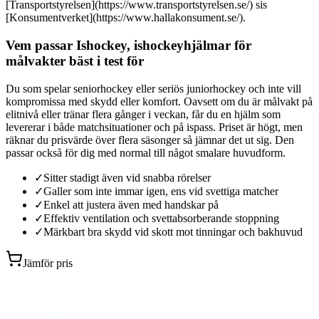
[Transportstyrelsen](https://www.transportstyrelsen.se/) sis
[Konsumentverket](https://www.hallakonsument.se/).
Vem passar Ishockey, ishockeyhjälmar för
målvakter bäst i test för
Du som spelar seniorhockey eller seriös juniorhockey och inte vill
kompromissa med skydd eller komfort. Oavsett om du är målvakt på
elitnivå eller tränar flera gånger i veckan, får du en hjälm som
levererar i både matchsituationer och på ispass. Priset är högt, men
räknar du prisvärde över flera säsonger så jämnar det ut sig. Den
passar också för dig med normal till något smalare huvudform.
✓
Sitter stadigt även vid snabba rörelser
✓
Galler som inte immar igen, ens vid svettiga matcher
✓
Enkel att justera även med handskar på
✓
Effektiv ventilation och svettabsorberande stoppning
✓
Märkbart bra skydd vid skott mot tinningar och bakhuvud
Jämför pris