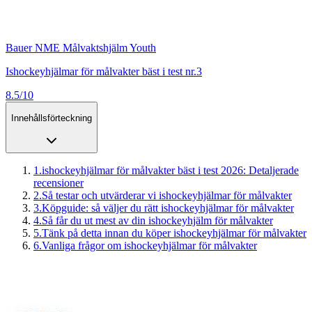
Bauer NME Målvaktshjälm Youth
Ishockeyhjälmar för målvakter bäst i test nr.3
8.5/10
Innehållsförteckning
1
.
ishockeyhjälmar för målvakter bäst i test 2026: Detaljerade
recensioner
2
.
Så testar och utvärderar vi ishockeyhjälmar för målvakter
3
.
Köpguide: så väljer du rätt ishockeyhjälmar för målvakter
4
.
Så får du ut mest av din ishockeyhjälm för målvakter
5
.
Tänk på detta innan du köper ishockeyhjälmar för målvakter
6
.
Vanliga frågor om ishockeyhjälmar för målvakter