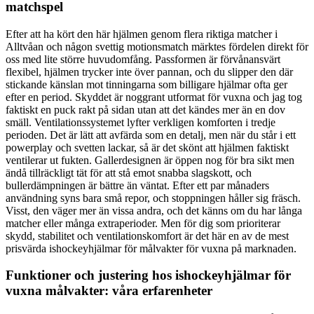
matchspel
Efter att ha kört den här hjälmen genom flera riktiga matcher i
Alltvåan och någon svettig motionsmatch märktes fördelen direkt för
oss med lite större huvudomfång. Passformen är förvånansvärt
flexibel, hjälmen trycker inte över pannan, och du slipper den där
stickande känslan mot tinningarna som billigare hjälmar ofta ger
efter en period. Skyddet är noggrant utformat för vuxna och jag tog
faktiskt en puck rakt på sidan utan att det kändes mer än en dov
smäll. Ventilationssystemet lyfter verkligen komforten i tredje
perioden. Det är lätt att avfärda som en detalj, men när du står i ett
powerplay och svetten lackar, så är det skönt att hjälmen faktiskt
ventilerar ut fukten. Gallerdesignen är öppen nog för bra sikt men
ändå tillräckligt tät för att stå emot snabba slagskott, och
bullerdämpningen är bättre än väntat. Efter ett par månaders
användning syns bara små repor, och stoppningen håller sig fräsch.
Visst, den väger mer än vissa andra, och det känns om du har långa
matcher eller många extraperioder. Men för dig som prioriterar
skydd, stabilitet och ventilationskomfort är det här en av de mest
prisvärda ishockeyhjälmar för målvakter för vuxna på marknaden.
Funktioner och justering hos ishockeyhjälmar för
vuxna målvakter: våra erfarenheter