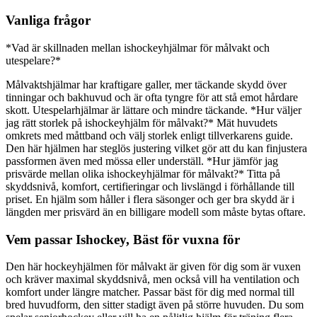
Vanliga frågor
*Vad är skillnaden mellan ishockeyhjälmar för målvakt och
utespelare?*
Målvaktshjälmar har kraftigare galler, mer täckande skydd över
tinningar och bakhuvud och är ofta tyngre för att stå emot hårdare
skott. Utespelarhjälmar är lättare och mindre täckande. *Hur väljer
jag rätt storlek på ishockeyhjälm för målvakt?* Mät huvudets
omkrets med måttband och välj storlek enligt tillverkarens guide.
Den här hjälmen har steglös justering vilket gör att du kan finjustera
passformen även med mössa eller underställ. *Hur jämför jag
prisvärde mellan olika ishockeyhjälmar för målvakt?* Titta på
skyddsnivå, komfort, certifieringar och livslängd i förhållande till
priset. En hjälm som håller i flera säsonger och ger bra skydd är i
längden mer prisvärd än en billigare modell som måste bytas oftare.
Vem passar Ishockey, Bäst för vuxna för
Den här hockeyhjälmen för målvakt är given för dig som är vuxen
och kräver maximal skyddsnivå, men också vill ha ventilation och
komfort under längre matcher. Passar bäst för dig med normal till
bred huvudform, den sitter stadigt även på större huvuden. Du som