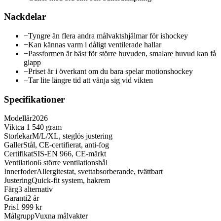
Nackdelar
−
Tyngre än flera andra målvaktshjälmar för ishockey
−
Kan kännas varm i dåligt ventilerade hallar
−
Passformen är bäst för större huvuden, smalare huvud kan få
glapp
−
Priset är i överkant om du bara spelar motionshockey
−
Tar lite längre tid att vänja sig vid vikten
Specifikationer
Modellår
2026
Vikt
ca 1 540 gram
Storlekar
M/L/XL, steglös justering
Galler
Stål, CE-certifierat, anti-fog
Certifikat
SIS-EN 966, CE-märkt
Ventilation
6 större ventilationshål
Innerfoder
Allergitestat, svettabsorberande, tvättbart
Justering
Quick-fit system, hakrem
Färg
3 alternativ
Garanti
2 år
Pris
1 999 kr
Målgrupp
Vuxna målvakter