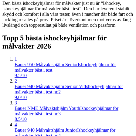
Den bästa ishockeyhjälmar för målvakter just nu är “Ishockey,
ishockeyhjälmar för målvakter bäst i test”. Den har levererat stabilt
skydd och komfort i alla våra tester, även i matcher där både fart och
tacklingar sattes på prov. Priset är i överkant men motiveras av lång
livslängd och toppresultat på både ventilation och passform.
Topp 5 bästa
ishockeyhjälmar för
målvakter
2026
1
Bauer 950 Målvaktshjälm Senior
Ishockeyhjälmar för
målvakter bäst i test
9.5/10
2
Bauer 940 Målvaktshjälm Senior Vit
Ishockeyhjälmar för
målvakter bäst i test nr.2
9.0/10
3
Bauer NME Målvaktshjälm Youth
Ishockeyhjälmar för
målvakter bäst i test nr.3
8.5/10
4
Bauer 940 Målvaktshjälm Junior
Ishockeyhjälmar för
målvakter bäst i test nr.4