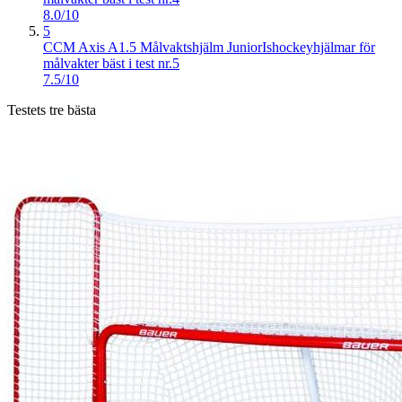
8.0/10
5
CCM Axis A1.5 Målvaktshjälm Junior
Ishockeyhjälmar för
målvakter bäst i test nr.5
7.5/10
Testets tre bästa