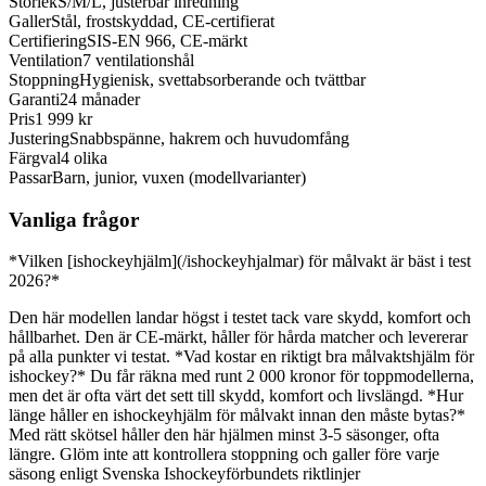
Storlek
S/M/L, justerbar inredning
Galler
Stål, frostskyddad, CE-certifierat
Certifiering
SIS-EN 966, CE-märkt
Ventilation
7 ventilationshål
Stoppning
Hygienisk, svettabsorberande och tvättbar
Garanti
24 månader
Pris
1 999 kr
Justering
Snabbspänne, hakrem och huvudomfång
Färgval
4 olika
Passar
Barn, junior, vuxen (modellvarianter)
Vanliga frågor
*Vilken [ishockeyhjälm](/ishockeyhjalmar) för målvakt är bäst i test
2026?*
Den här modellen landar högst i testet tack vare skydd, komfort och
hållbarhet. Den är CE-märkt, håller för hårda matcher och levererar
på alla punkter vi testat. *Vad kostar en riktigt bra målvaktshjälm för
ishockey?* Du får räkna med runt 2 000 kronor för toppmodellerna,
men det är ofta värt det sett till skydd, komfort och livslängd. *Hur
länge håller en ishockeyhjälm för målvakt innan den måste bytas?*
Med rätt skötsel håller den här hjälmen minst 3-5 säsonger, ofta
längre. Glöm inte att kontrollera stoppning och galler före varje
säsong enligt Svenska Ishockeyförbundets riktlinjer