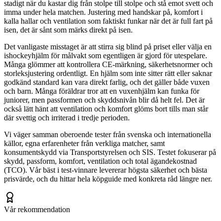
stadigt när du kastar dig från stolpe till stolpe och stå emot svett och
imma under hela matchen. Justering med handskar på, komfort i
kalla hallar och ventilation som faktiskt funkar när det är full fart på
isen, det är sånt som märks direkt på isen.
Det vanligaste misstaget är att stirra sig blind på priset eller välja en
ishockeyhjälm för målvakt som egentligen är gjord för utespelare.
Många glömmer att kontrollera CE-märkning, säkerhetsnormer och
storleksjustering ordentligt. En hjälm som inte sitter rätt eller saknar
godkänd standard kan vara direkt farlig, och det gäller både vuxen
och barn. Många föräldrar tror att en vuxenhjälm kan funka för
juniorer, men passformen och skyddsnivån blir då helt fel. Det är
också lätt hänt att ventilation och komfort glöms bort tills man står
där svettig och irriterad i tredje perioden.
Vi väger samman oberoende tester från svenska och internationella
källor, egna erfarenheter från verkliga matcher, samt
konsumentskydd via Transportstyrelsen och SIS. Testet fokuserar på
skydd, passform, komfort, ventilation och total ägandekostnad
(TCO). Vår bäst i test-vinnare levererar högsta säkerhet och bästa
prisvärde, och du hittar hela köpguide med konkreta råd längre ner.
Vår rekommendation