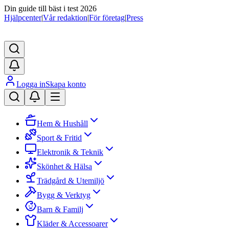
Din guide till bäst i test 2026
Hjälpcenter
|
Vår redaktion
|
För företag
|
Press
Logga in
Skapa konto
Hem & Hushåll
Sport & Fritid
Elektronik & Teknik
Skönhet & Hälsa
Trädgård & Utemiljö
Bygg & Verktyg
Barn & Familj
Kläder & Accessoarer