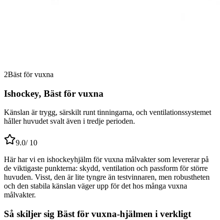
2
Bäst för vuxna
Ishockey, Bäst för vuxna
Känslan är trygg, särskilt runt tinningarna, och ventilationssystemet
håller huvudet svalt även i tredje perioden.
9.0
/ 10
Här har vi en ishockeyhjälm för vuxna målvakter som levererar på
de viktigaste punkterna: skydd, ventilation och passform för större
huvuden. Visst, den är lite tyngre än testvinnaren, men robustheten
och den stabila känslan väger upp för det hos många vuxna
målvakter.
Så skiljer sig Bäst för vuxna-hjälmen i verkligt