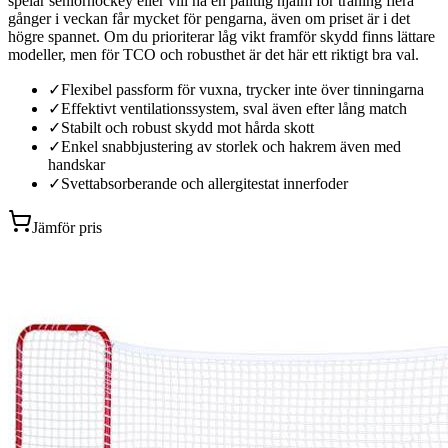
spelar seniorhockey eller vill ha en pålitlig hjälm för träning flera
gånger i veckan får mycket för pengarna, även om priset är i det
högre spannet. Om du prioriterar låg vikt framför skydd finns lättare
modeller, men för TCO och robusthet är det här ett riktigt bra val.
✓
Flexibel passform för vuxna, trycker inte över tinningarna
✓
Effektivt ventilationssystem, sval även efter lång match
✓
Stabilt och robust skydd mot hårda skott
✓
Enkel snabbjustering av storlek och hakrem även med
handskar
✓
Svettabsorberande och allergitestat innerfoder
Jämför pris