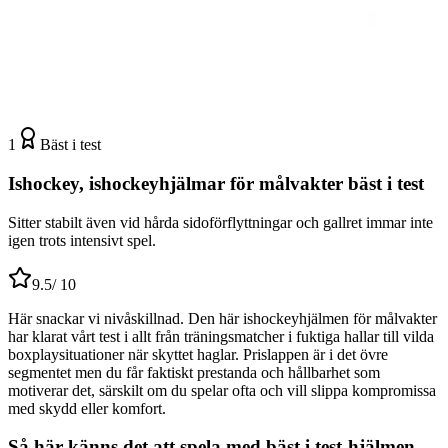
1
Bäst i test
Ishockey, ishockeyhjälmar för målvakter bäst i test
Sitter stabilt även vid hårda sidoförflyttningar och gallret immar inte
igen trots intensivt spel.
9.5
/ 10
Här snackar vi nivåskillnad. Den här ishockeyhjälmen för målvakter
har klarat vårt test i allt från träningsmatcher i fuktiga hallar till vilda
boxplaysituationer när skyttet haglar. Prislappen är i det övre
segmentet men du får faktiskt prestanda och hållbarhet som
motiverar det, särskilt om du spelar ofta och vill slippa kompromissa
med skydd eller komfort.
Så här känns det att spela med bäst i test-hjälmen