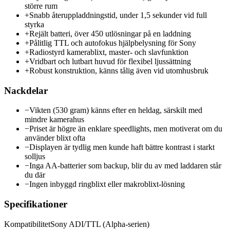
större rum
+
Snabb återuppladdningstid, under 1,5 sekunder vid full
styrka
+
Rejält batteri, över 450 utlösningar på en laddning
+
Pålitlig TTL och autofokus hjälpbelysning för Sony
+
Radiostyrd kamerablixt, master- och slavfunktion
+
Vridbart och lutbart huvud för flexibel ljussättning
+
Robust konstruktion, känns tålig även vid utomhusbruk
Nackdelar
−
Vikten (530 gram) känns efter en heldag, särskilt med
mindre kamerahus
−
Priset är högre än enklare speedlights, men motiverat om du
använder blixt ofta
−
Displayen är tydlig men kunde haft bättre kontrast i starkt
solljus
−
Inga AA-batterier som backup, blir du av med laddaren står
du där
−
Ingen inbyggd ringblixt eller makroblixt-lösning
Specifikationer
Kompatibilitet
Sony ADI/TTL (Alpha-serien)