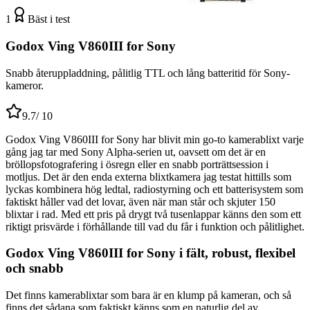
1
Bäst i test
Godox Ving V860III for Sony
Snabb återuppladdning, pålitlig TTL och lång batteritid för Sony-
kameror.
9.7
/ 10
Godox Ving V860III for Sony har blivit min go-to kamerablixt varje
gång jag tar med Sony Alpha-serien ut, oavsett om det är en
bröllopsfotografering i ösregn eller en snabb porträttsession i
motljus. Det är den enda externa blixtkamera jag testat hittills som
lyckas kombinera hög ledtal, radiostyrning och ett batterisystem som
faktiskt håller vad det lovar, även när man står och skjuter 150
blixtar i rad. Med ett pris på drygt två tusenlappar känns den som ett
riktigt prisvärde i förhållande till vad du får i funktion och pålitlighet.
Godox Ving V860III for Sony i fält, robust, flexibel
och snabb
Det finns kamerablixtar som bara är en klump på kameran, och så
finns det sådana som faktiskt känns som en naturlig del av