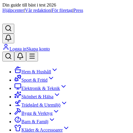
Din guide till bäst i test 2026
Hjälpcenter
|
Vår redaktion
|
För företag
|
Press
Logga in
Skapa konto
Hem & Hushåll
Sport & Fritid
Elektronik & Teknik
Skönhet & Hälsa
Trädgård & Utemiljö
Bygg & Verktyg
Barn & Familj
Kläder & Accessoarer