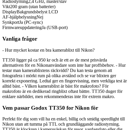
Radiostyrning
2,4 GHz, master/slav
Vikt
200 gram (utan batterier)
Display
Bakgrundsbelyst LCD
AF-hjälpbelysning
Nej
Synkport
Ja (PC-sync)
Firmwareuppdatering
Ja (USB-port)
Vanliga frågor
- Hur mycket kostar en bra kamerablixt till Nikon?
TT350 ligger på ca 950 kr och är ett av de mest prisvärda
alternativen för en Nikonanvändare som inte har proffsbehov. - Hur
testar man kamerablixtens räckvidd? Du kan testa genom att
fotografera i mörkt rum på olika avstånd och se var blixten ger
korrekt exponering. Ledtal ger en fingervisning, men verkliga test är
alltid bäst. - Vilken kamerablixt är bäst för makrofoto? För
makrofoto är en dedikerad ringblixt oftast bättre. TT350 duger för
enklare närbilder, men rekommenderas inte för extrem makro.
Vem passar Godox TT350 for Nikon för
Perfekt för dig som vill ha en enkel, billig och smidig speedlight till
Nikon utan att tumma på TTL och grundläggande radiostyrning.
TT350 är klockren i kameraväskan för resor, vardagsfoto eller dig