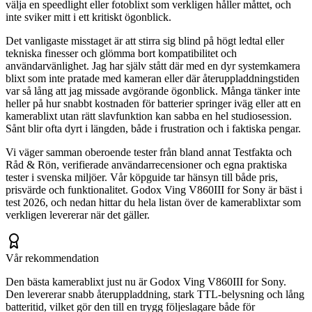
välja en speedlight eller fotoblixt som verkligen håller måttet, och
inte sviker mitt i ett kritiskt ögonblick.
Det vanligaste misstaget är att stirra sig blind på högt ledtal eller
tekniska finesser och glömma bort kompatibilitet och
användarvänlighet. Jag har själv stått där med en dyr systemkamera
blixt som inte pratade med kameran eller där återuppladdningstiden
var så lång att jag missade avgörande ögonblick. Många tänker inte
heller på hur snabbt kostnaden för batterier springer iväg eller att en
kamerablixt utan rätt slavfunktion kan sabba en hel studiosession.
Sånt blir ofta dyrt i längden, både i frustration och i faktiska pengar.
Vi väger samman oberoende tester från bland annat Testfakta och
Råd & Rön, verifierade användarrecensioner och egna praktiska
tester i svenska miljöer. Vår köpguide tar hänsyn till både pris,
prisvärde och funktionalitet. Godox Ving V860III for Sony är bäst i
test 2026, och nedan hittar du hela listan över de kamerablixtar som
verkligen levererar när det gäller.
Vår rekommendation
Den bästa kamerablixt just nu är Godox Ving V860III for Sony.
Den levererar snabb återuppladdning, stark TTL-belysning och lång
batteritid, vilket gör den till en trygg följeslagare både för