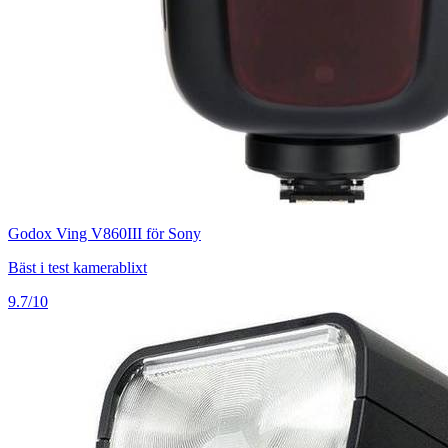
Godox Ving V860III för Sony
Bäst i test kamerablixt
9.7/10