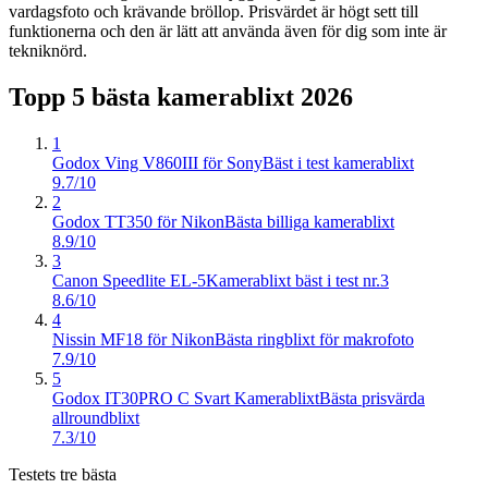
vardagsfoto och krävande bröllop. Prisvärdet är högt sett till
funktionerna och den är lätt att använda även för dig som inte är
tekniknörd.
Topp 5 bästa
kamerablixt
2026
1
Godox Ving V860III för Sony
Bäst i test kamerablixt
9.7/10
2
Godox TT350 för Nikon
Bästa billiga kamerablixt
8.9/10
3
Canon Speedlite EL-5
Kamerablixt bäst i test nr.3
8.6/10
4
Nissin MF18 för Nikon
Bästa ringblixt för makrofoto
7.9/10
5
Godox IT30PRO C Svart Kamerablixt
Bästa prisvärda
allroundblixt
7.3/10
Testets tre bästa