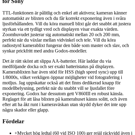
for Sony
TTL-funktionen är pålitlig och enkel att aktivera; kameran känner
automatiskt av blixten och du får korrekt exponering även i svåra
ljusförhållanden. Vill du köra manuell blixt går det snabbt att justera
styrkan via ett tydligt vred och displayen visar exakta värden.
Zoomhuvudet justerar sig automatiskt mellan 20 och 200 mm,
perfekt när du växlar mellan vidvinkel och tele. Vill du köra
radiostyrd kamerablixt fungerar den både som master och slav, och
synkar prickfritt med andra Godox-modeller.
Det är rätt skönt att slippa AA-batterier. Här laddar du via
medföljande docka och ser exakt batteristatus på displayen.
Kamerablixten har även stöd för HSS (high speed sync) upp till
1/8000s, vilket verkligen öppnar möjligheter vid fotografering i
motljus. Jag uppskattar också att det finns dedikerad knapp för
modellbelysning, perfekt när du snabbt vill se ljusfallet före
exponering. Godox har dessutom gett V860III en robust känsla.
Reglaget för att låsa blixten på kamerahuset känns solitt, och även
efter att ha åkt runt i kameraväskan utan skydd dyker det inte upp
några skador eller glapp.
Fördelar
+
Mycket hög ledtal (60 vid ISO 100) ger rejäl räckvidd även i