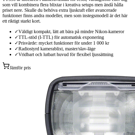
som vill kombinera flera blixtar i kreativa setups men ändå hålla
priset nere. Skulle du behöva extra ljuskraft eller avancerade
funktioner finns andra modeller, men som instegsmodell är det här
ett riktigt starkt kort.
✓
Väldigt kompakt, lätt att bära på mindre Nikon-kameror
✓
TTL-stöd (I-TTL) för automatisk exponering
✓
Prisvärde: mycket funktioner för under 1 000 kr
✓
Radiostyrd kamerablixt, master/slav-läge
✓
Vridbart och lutbart huvud för flexibel ljussättning
Jämför pris