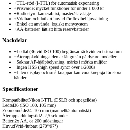
+
TTL-stöd (I-TTL) för automatisk exponering
+
Prisvärde: mycket funktioner för under 1 000 kr
+
Radiostyrd kamerablixt, master/slav-läge
+
Vridbart och lutbart huvud för flexibel ljussättning
+
Enkel att använda, logiskt menysystem
+
AA-batterier, lätt att hitta reservbatterier
Nackdelar
−
Ledtal (36 vid ISO 100) begränsar räckvidden i stora rum
−
Återuppladdningstiden är längre än på dyrare modeller
−
Saknar AF-hjälpbelysning, märks i mörka miljöer
−
Ingen HSS (high speed sync) över 1/2000s
−
Liten display och små knappar kan vara knepiga för stora
händer
Specifikationer
Kompatibilitet
Nikon I-TTL (DSLR och spegellösa)
Ledtal
36 (ISO 100, 105 mm)
Zoomområde
24–105 mm (manuellt/automatiskt)
Återuppladdningstid
2–2,5 sekunder
Batteri
2x AA, ca 200 utlösningar
Huvud
Vrid-/lutbart (270°/97°)