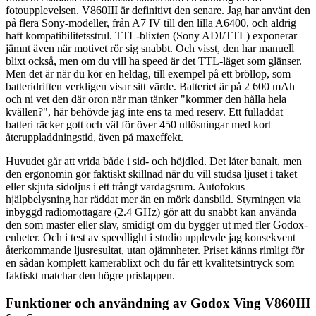
fotoupplevelsen. V860III är definitivt den senare. Jag har använt den
på flera Sony-modeller, från A7 IV till den lilla A6400, och aldrig
haft kompatibilitetsstrul. TTL-blixten (Sony ADI/TTL) exponerar
jämnt även när motivet rör sig snabbt. Och visst, den har manuell
blixt också, men om du vill ha speed är det TTL-läget som glänser.
Men det är när du kör en heldag, till exempel på ett bröllop, som
batteridriften verkligen visar sitt värde. Batteriet är på 2 600 mAh
och ni vet den där oron när man tänker "kommer den hålla hela
kvällen?", här behövde jag inte ens ta med reserv. Ett fulladdat
batteri räcker gott och väl för över 450 utlösningar med kort
återuppladdningstid, även på maxeffekt.
Huvudet går att vrida både i sid- och höjdled. Det låter banalt, men
den ergonomin gör faktiskt skillnad när du vill studsa ljuset i taket
eller skjuta sidoljus i ett trångt vardagsrum. Autofokus
hjälpbelysning har räddat mer än en mörk dansbild. Styrningen via
inbyggd radiomottagare (2.4 GHz) gör att du snabbt kan använda
den som master eller slav, smidigt om du bygger ut med fler Godox-
enheter. Och i test av speedlight i studio upplevde jag konsekvent
återkommande ljusresultat, utan ojämnheter. Priset känns rimligt för
en sådan komplett kamerablixt och du får ett kvalitetsintryck som
faktiskt matchar den högre prislappen.
Funktioner och användning av Godox Ving V860III