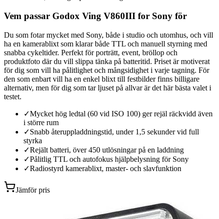
Vem passar Godox Ving V860III for Sony för
Du som fotar mycket med Sony, både i studio och utomhus, och vill
ha en kamerablixt som klarar både TTL och manuell styrning med
snabba cykeltider. Perfekt för porträtt, event, bröllop och
produktfoto där du vill slippa tänka på batteritid. Priset är motiverat
för dig som vill ha pålitlighet och mångsidighet i varje tagning. För
den som enbart vill ha en enkel blixt till festbilder finns billigare
alternativ, men för dig som tar ljuset på allvar är det här bästa valet i
testet.
✓
Mycket hög ledtal (60 vid ISO 100) ger rejäl räckvidd även
i större rum
✓
Snabb återuppladdningstid, under 1,5 sekunder vid full
styrka
✓
Rejält batteri, över 450 utlösningar på en laddning
✓
Pålitlig TTL och autofokus hjälpbelysning för Sony
✓
Radiostyrd kamerablixt, master- och slavfunktion
Jämför pris