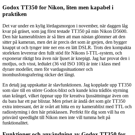
Godox TT350 for Nikon, liten men kapabel i
praktiken
Det var under en kylig lördagsmorgon i november, när daggen låg
kvar på gräset, som jag först testade TT350 på min Nikon D5600.
Den här kamerablixten är så liten att man nästan glömmer att den
sitter på kameran, men det är precis det som är grejen, den bygger
knappt ut och tynger inte ner ens en lätt DSLR. Trots den kompakta
storleken levererar den fullt stöd för Nikons I-TTL-system, och
exponerar riktigt bra även när ljuset är knepigt. Jag har provat den i
motljus, och visst, ledtalet (36 vid ISO 100) är inte i klass med
dyrare modeller, men för vardagssituationer och
inomhusfotografering räcker det långt.
En detalj jag uppskattar är slavfunktionen. Jag kopplade upp TT350
som slav till en större Godox-blixt och kunde köra trådlös styrning
utan krångel, vilket öppnar upp för kreativa ljussättningar även om
du bara har ett par blixtar. Men priset är ändå det som gör TT350
extra intressant, det är svårt att hitta en ny kamerablixt med TTL och
radiostyrning i den här prisklassen. Perfekt för dig som vill ha en
prisvärd speedlight till Nikon men inte vill tumma helt på
funktionalitet.
Funktioner och användning av Godox TT350 for