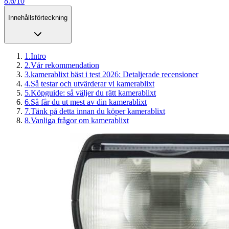
8.6/10
Innehållsförteckning
1
.
Intro
2
.
Vår rekommendation
3
.
kamerablixt bäst i test 2026: Detaljerade recensioner
4
.
Så testar och utvärderar vi kamerablixt
5
.
Köpguide: så väljer du rätt kamerablixt
6
.
Så får du ut mest av din kamerablixt
7
.
Tänk på detta innan du köper kamerablixt
8
.
Vanliga frågor om kamerablixt