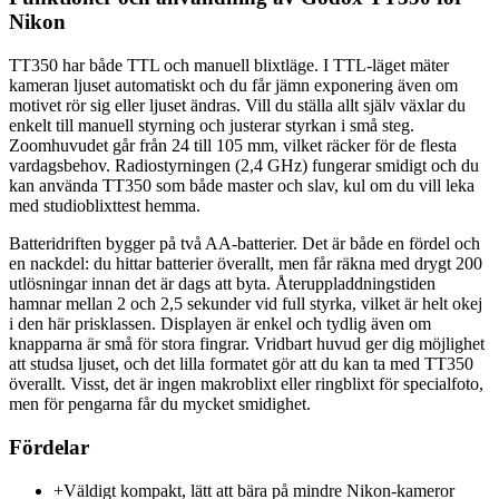
Nikon
TT350 har både TTL och manuell blixtläge. I TTL-läget mäter
kameran ljuset automatiskt och du får jämn exponering även om
motivet rör sig eller ljuset ändras. Vill du ställa allt själv växlar du
enkelt till manuell styrning och justerar styrkan i små steg.
Zoomhuvudet går från 24 till 105 mm, vilket räcker för de flesta
vardagsbehov. Radiostyrningen (2,4 GHz) fungerar smidigt och du
kan använda TT350 som både master och slav, kul om du vill leka
med studioblixttest hemma.
Batteridriften bygger på två AA-batterier. Det är både en fördel och
en nackdel: du hittar batterier överallt, men får räkna med drygt 200
utlösningar innan det är dags att byta. Återuppladdningstiden
hamnar mellan 2 och 2,5 sekunder vid full styrka, vilket är helt okej
i den här prisklassen. Displayen är enkel och tydlig även om
knapparna är små för stora fingrar. Vridbart huvud ger dig möjlighet
att studsa ljuset, och det lilla formatet gör att du kan ta med TT350
överallt. Visst, det är ingen makroblixt eller ringblixt för specialfoto,
men för pengarna får du mycket smidighet.
Fördelar
+
Väldigt kompakt, lätt att bära på mindre Nikon-kameror