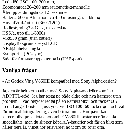
Ledtal
60 (ISO 100, 200 mm)
Zoomområde
20–200 mm (automatiskt/manuellt)
Återuppladdningstid
ca 1,5 sekunder
Batteri
2 600 mAh Li-ion, ca 450 utlösningar/laddning
Huvud
Vrid-/lutbart (360°/120°)
Radiostyrning
2,4 GHz, master/slav
HSS
Ja, upp till 1/8000s
Vikt
530 gram (utan batteri)
Display
Bakgrundsbelyst LCD
AF-hjälpbelysning
Ja
Synkport
Ja (PC-sync)
Stöd för firmwareuppdatering
Ja (USB-port)
Vanliga frågor
- Är Godox Ving V860III kompatibel med Sony Alpha-serien?
Ja, den är helt kompatibel med Sony Alpha-modeller som har
ADI/TTL-stöd. Jag har testat på både äldre och nya kameror utan
problem. - Vad betyder ledtal på en kamerablixt, och räcker 60?
Ledtal anger blixtens ljusstyrka vid ISO 100. 60 räcker gott och väl
för normal fotografering, även i stora rum. - Hur påverkar
kamerablixt priset totalekonomin? V860III kostar mer än enkla
speedlights, men du slipper köpa AA-batterier och får en blixt som
håller flera år, vilket gör prisvärdet högt om du fotar ofta.