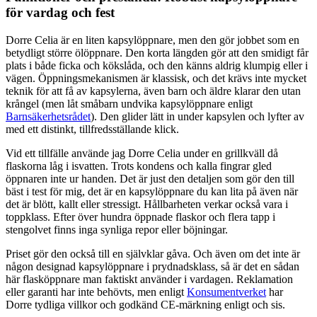
för vardag och fest
Dorre Celia är en liten kapsylöppnare, men den gör jobbet som en
betydligt större ölöppnare. Den korta längden gör att den smidigt får
plats i både ficka och kökslåda, och den känns aldrig klumpig eller i
vägen. Öppningsmekanismen är klassisk, och det krävs inte mycket
teknik för att få av kapsylerna, även barn och äldre klarar den utan
krångel (men låt småbarn undvika kapsylöppnare enligt
Barnsäkerhetsrådet
). Den glider lätt in under kapsylen och lyfter av
med ett distinkt, tillfredsställande klick.
Vid ett tillfälle använde jag Dorre Celia under en grillkväll då
flaskorna låg i isvatten. Trots kondens och kalla fingrar gled
öppnaren inte ur handen. Det är just den detaljen som gör den till
bäst i test för mig, det är en kapsylöppnare du kan lita på även när
det är blött, kallt eller stressigt. Hållbarheten verkar också vara i
toppklass. Efter över hundra öppnade flaskor och flera tapp i
stengolvet finns inga synliga repor eller böjningar.
Priset gör den också till en självklar gåva. Och även om det inte är
någon designad kapsylöppnare i prydnadsklass, så är det en sådan
här flasköppnare man faktiskt använder i vardagen. Reklamation
eller garanti har inte behövts, men enligt
Konsumentverket
har
Dorre tydliga villkor och godkänd CE-märkning enligt och sis.