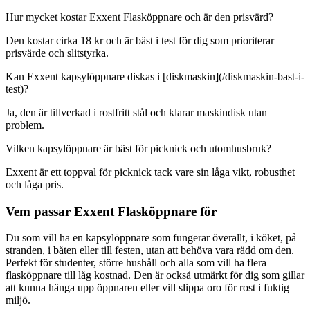
Hur mycket kostar Exxent Flasköppnare och är den prisvärd?
Den kostar cirka 18 kr och är bäst i test för dig som prioriterar
prisvärde och slitstyrka.
Kan Exxent kapsylöppnare diskas i [diskmaskin](/diskmaskin-bast-i-
test)?
Ja, den är tillverkad i rostfritt stål och klarar maskindisk utan
problem.
Vilken kapsylöppnare är bäst för picknick och utomhusbruk?
Exxent är ett toppval för picknick tack vare sin låga vikt, robusthet
och låga pris.
Vem passar Exxent Flasköppnare för
Du som vill ha en kapsylöppnare som fungerar överallt, i köket, på
stranden, i båten eller till festen, utan att behöva vara rädd om den.
Perfekt för studenter, större hushåll och alla som vill ha flera
flasköppnare till låg kostnad. Den är också utmärkt för dig som gillar
att kunna hänga upp öppnaren eller vill slippa oro för rost i fuktig
miljö.