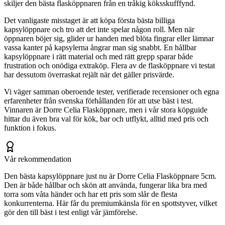
skiljer den bästa flasköppnaren från en tråkig köksskufffynd.
Det vanligaste misstaget är att köpa första bästa billiga
kapsylöppnare och tro att det inte spelar någon roll. Men när
öppnaren böjer sig, glider ur handen med blöta fingrar eller lämnar
vassa kanter på kapsylerna ångrar man sig snabbt. En hållbar
kapsylöppnare i rätt material och med rätt grepp sparar både
frustration och onödiga extraköp. Flera av de flasköppnare vi testat
har dessutom överraskat rejält när det gäller prisvärde.
Vi väger samman oberoende tester, verifierade recensioner och egna
erfarenheter från svenska förhållanden för att utse bäst i test.
Vinnaren är Dorre Celia Flasköppnare, men i vår stora köpguide
hittar du även bra val för kök, bar och utflykt, alltid med pris och
funktion i fokus.
Vår rekommendation
Den bästa kapsylöppnare just nu är Dorre Celia Flasköppnare 5cm.
Den är både hållbar och skön att använda, fungerar lika bra med
torra som våta händer och har ett pris som slår de flesta
konkurrenterna. Här får du premiumkänsla för en spottstyver, vilket
gör den till bäst i test enligt vår jämförelse.