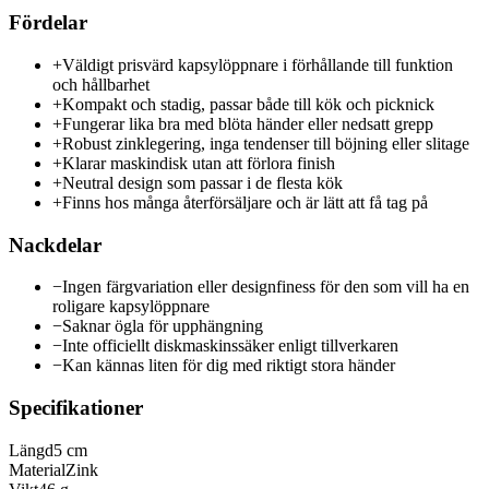
Fördelar
+
Väldigt prisvärd kapsylöppnare i förhållande till funktion
och hållbarhet
+
Kompakt och stadig, passar både till kök och picknick
+
Fungerar lika bra med blöta händer eller nedsatt grepp
+
Robust zinklegering, inga tendenser till böjning eller slitage
+
Klarar maskindisk utan att förlora finish
+
Neutral design som passar i de flesta kök
+
Finns hos många återförsäljare och är lätt att få tag på
Nackdelar
−
Ingen färgvariation eller designfiness för den som vill ha en
roligare kapsylöppnare
−
Saknar ögla för upphängning
−
Inte officiellt diskmaskinssäker enligt tillverkaren
−
Kan kännas liten för dig med riktigt stora händer
Specifikationer
Längd
5 cm
Material
Zink