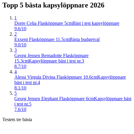
Topp 5 bästa
kapsylöppnare
2026
1
Dorre Celia Flasköppnare 5cm
Bäst i test kapsylöppnare
9.6/10
2
Exxent Flasköppnare 11.5cm
Bästa budgetval
9.0/10
3
Georg Jensen Bernadotte Flasköppnare
15.3cm
Kapsylöppnare bäst i test nr.3
8.7/10
4
Alessi Virgula Divina Flasköppnare 10.6cm
Kapsylöppnare
bäst i test nr.4
8.1/10
5
Georg Jensen Elephant Flasköppnare 6cm
Kapsylöppnare bäst
i test nr.5
7.6/10
Testets tre bästa