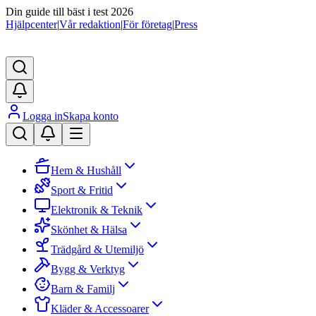
Din guide till bäst i test 2026
Hjälpcenter
|
Vår redaktion
|
För företag
|
Press
Logga in
Skapa konto
Hem & Hushåll
Sport & Fritid
Elektronik & Teknik
Skönhet & Hälsa
Trädgård & Utemiljö
Bygg & Verktyg
Barn & Familj
Kläder & Accessoarer