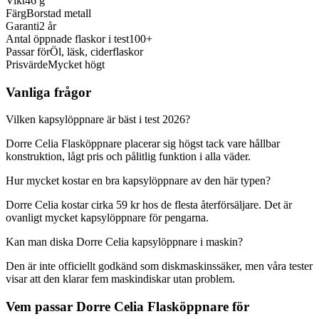
Vikt
46 g
Färg
Borstad metall
Garanti
2 år
Antal öppnade flaskor i test
100+
Passar för
Öl, läsk, ciderflaskor
Prisvärde
Mycket högt
Vanliga frågor
Vilken kapsylöppnare är bäst i test 2026?
Dorre Celia Flasköppnare placerar sig högst tack vare hållbar
konstruktion, lågt pris och pålitlig funktion i alla väder.
Hur mycket kostar en bra kapsylöppnare av den här typen?
Dorre Celia kostar cirka 59 kr hos de flesta återförsäljare. Det är
ovanligt mycket kapsylöppnare för pengarna.
Kan man diska Dorre Celia kapsylöppnare i maskin?
Den är inte officiellt godkänd som diskmaskinssäker, men våra tester
visar att den klarar fem maskindiskar utan problem.
Vem passar Dorre Celia Flasköppnare för