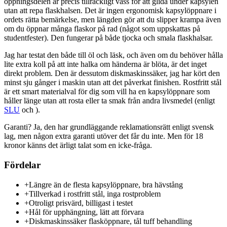
öppningsdelen är precis tillräckligt vass för att glida under kapsylen
utan att repa flaskhalsen. Det är ingen ergonomisk kapsylöppnare i
ordets rätta bemärkelse, men längden gör att du slipper krampa även
om du öppnar många flaskor på rad (något som uppskattas på
studentfester). Den fungerar på både tjocka och smala flaskhalsar.
Jag har testat den både till öl och läsk, och även om du behöver hålla
lite extra koll på att inte halka om händerna är blöta, är det inget
direkt problem. Den är dessutom diskmaskinssäker, jag har kört den
minst sju gånger i maskin utan att det påverkat finishen. Rostfritt stål
är ett smart materialval för dig som vill ha en kapsylöppnare som
håller länge utan att rosta eller ta smak från andra livsmedel (enligt
SLU
och ).
Garanti? Ja, den har grundläggande reklamationsrätt enligt svensk
lag, men någon extra garanti utöver det får du inte. Men för 18
kronor känns det ärligt talat som en icke-fråga.
Fördelar
+
Längre än de flesta kapsylöppnare, bra hävstång
+
Tillverkad i rostfritt stål, inga rostproblem
+
Otroligt prisvärd, billigast i testet
+
Hål för upphängning, lätt att förvara
+
Diskmaskinssäker flasköppnare, tål tuff behandling