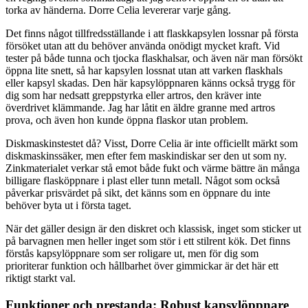
torka av händerna. Dorre Celia levererar varje gång.
Det finns något tillfredsställande i att flaskkapsylen lossnar på första
försöket utan att du behöver använda onödigt mycket kraft. Vid
tester på både tunna och tjocka flaskhalsar, och även när man försökt
öppna lite snett, så har kapsylen lossnat utan att varken flaskhals
eller kapsyl skadas. Den här kapsylöppnaren känns också trygg för
dig som har nedsatt greppstyrka eller artros, den kräver inte
överdrivet klämmande. Jag har låtit en äldre granne med artros
prova, och även hon kunde öppna flaskor utan problem.
Diskmaskinstestet då? Visst, Dorre Celia är inte officiellt märkt som
diskmaskinssäker, men efter fem maskindiskar ser den ut som ny.
Zinkmaterialet verkar stå emot både fukt och värme bättre än många
billigare flasköppnare i plast eller tunn metall. Något som också
påverkar prisvärdet på sikt, det känns som en öppnare du inte
behöver byta ut i första taget.
När det gäller design är den diskret och klassisk, inget som sticker ut
på barvagnen men heller inget som stör i ett stilrent kök. Det finns
förstås kapsylöppnare som ser roligare ut, men för dig som
prioriterar funktion och hållbarhet över gimmickar är det här ett
riktigt starkt val.
Funktioner och prestanda: Robust kapsylöppnare