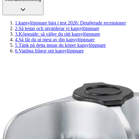
1
.
kapsylöppnare bäst i test 2026: Detaljerade recensioner
2
.
Så testar och utvärderar vi kapsylöppnare
3
.
Köpguide: så väljer du rätt kapsylöppnare
4
.
Så får du ut mest av din kapsylöppnare
5
.
Tänk på detta innan du köper kapsylöppnare
6
.
Vanliga frågor om kapsylöppnare