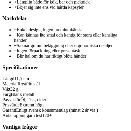
+
Lämplig både för kök, bar och picknick
+
Böjer sig inte ens vid hårda kapsyler
Nackdelar
−
Enkel design, ingen premiumkänsla
−
Kan kännas lite smal och kantig för stora eller känsliga
händer
−
Saknar gummibeläggning eller ergonomiska detaljer
−
Ingen förpackning eller presentask
−
Blir hal om du har riktigt blöta händer
Specifikationer
Längd
11,5 cm
Material
Rostfritt stål
Vikt
32 g
Färg
Blank metall
Passar för
Öl, läsk, cider
Prisvärde
Extremt högt
Garanti
Enligt svensk konsumentlag (minst 2 år via )
Antal öppningar i test
120+
Vanliga frågor