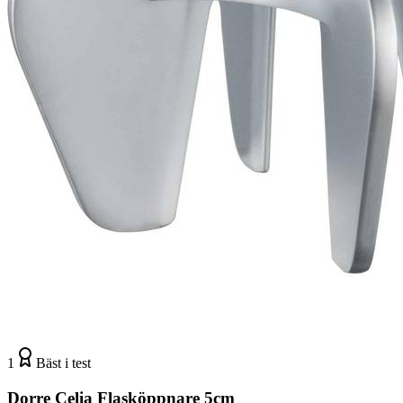
1
Bäst i test
Dorre Celia Flasköppnare 5cm