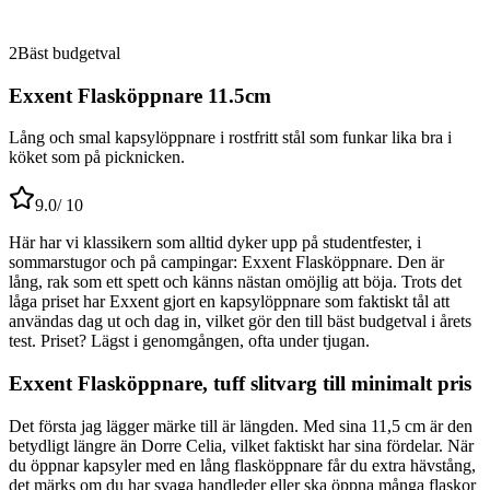
2
Bäst budgetval
Exxent Flasköppnare 11.5cm
Lång och smal kapsylöppnare i rostfritt stål som funkar lika bra i
köket som på picknicken.
9.0
/ 10
Här har vi klassikern som alltid dyker upp på studentfester, i
sommarstugor och på campingar: Exxent Flasköppnare. Den är
lång, rak som ett spett och känns nästan omöjlig att böja. Trots det
låga priset har Exxent gjort en kapsylöppnare som faktiskt tål att
användas dag ut och dag in, vilket gör den till bäst budgetval i årets
test. Priset? Lägst i genomgången, ofta under tjugan.
Exxent Flasköppnare, tuff slitvarg till minimalt pris
Det första jag lägger märke till är längden. Med sina 11,5 cm är den
betydligt längre än Dorre Celia, vilket faktiskt har sina fördelar. När
du öppnar kapsyler med en lång flasköppnare får du extra hävstång,
det märks om du har svaga handleder eller ska öppna många flaskor