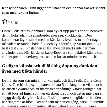
Kapsylöppnaren i zink ligger bra i handen och öppnar flaskor snabbt
även med fuktiga fingrar.
9.6
/ 10
Dorre Celia är flasköppnaren som dyker upp precis där du behöver
den: i kökslådan, på altanbordet eller i picknickkorgen. Den
kombinerar låg kostnad med en känsla av kvalitet, och efter några
månaders testande i både fukt och kyla förstår jag varför den blivit
bäst i test 2026. Prislappen är låg, men det märks inte när man
använder den. Här får du en kapsylöppnare som faktiskt känns som
ett litet premiumverktyg trots att den kostar mindre än en lunch.
Gedigen känsla och tillförlitlig öppningsfunktion,
även med blöta händer
Det första som slår mig är hur kompakt och ändå rejäl Dorre Celia
känns. Den här kapsylöppnaren är bara 5 cm lång, men vikten och
balansen skvallrar om att materialet är pålitligt. Zinklegeringen har
en lätt borstad finish som ger ett skönt grepp, och det är inte bara en
snygg detalj, det gör också att flasköppnaren inte glider ur handen
när fingrarna är blöta. Det har hänt mer än en gång, särskilt utomhus
en regnig svensk sommardag, att jag behövt öppna en öl utan att