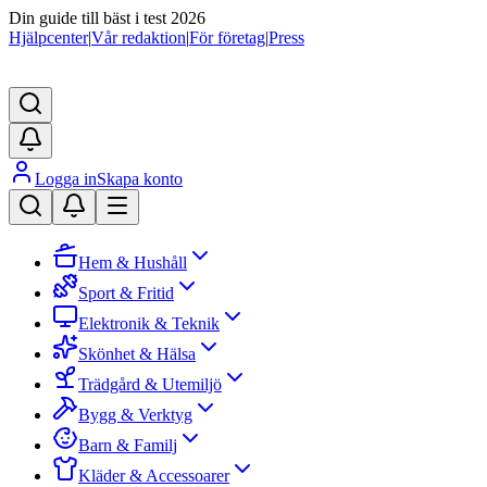
Din guide till bäst i test 2026
Hjälpcenter
|
Vår redaktion
|
För företag
|
Press
Logga in
Skapa konto
Hem & Hushåll
Sport & Fritid
Elektronik & Teknik
Skönhet & Hälsa
Trädgård & Utemiljö
Bygg & Verktyg
Barn & Familj
Kläder & Accessoarer