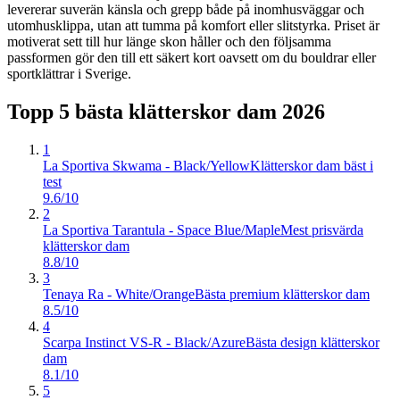
levererar suverän känsla och grepp både på inomhusväggar och
utomhusklippa, utan att tumma på komfort eller slitstyrka. Priset är
motiverat sett till hur länge skon håller och den följsamma
passformen gör den till ett säkert kort oavsett om du bouldrar eller
sportklättrar i Sverige.
Topp 5 bästa
klätterskor dam
2026
1
La Sportiva Skwama - Black/Yellow
Klätterskor dam bäst i
test
9.6/10
2
La Sportiva Tarantula - Space Blue/Maple
Mest prisvärda
klätterskor dam
8.8/10
3
Tenaya Ra - White/Orange
Bästa premium klätterskor dam
8.5/10
4
Scarpa Instinct VS-R - Black/Azure
Bästa design klätterskor
dam
8.1/10
5