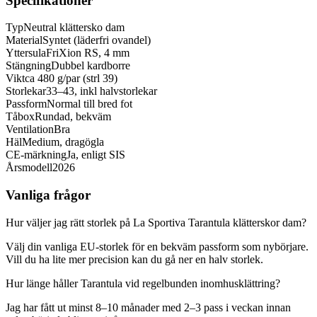
Specifikationer
Typ
Neutral klättersko dam
Material
Syntet (läderfri ovandel)
Yttersula
FriXion RS, 4 mm
Stängning
Dubbel kardborre
Vikt
ca 480 g/par (strl 39)
Storlekar
33–43, inkl halvstorlekar
Passform
Normal till bred fot
Tåbox
Rundad, bekväm
Ventilation
Bra
Häl
Medium, dragögla
CE-märkning
Ja, enligt SIS
Årsmodell
2026
Vanliga frågor
Hur väljer jag rätt storlek på La Sportiva Tarantula klätterskor dam?
Välj din vanliga EU-storlek för en bekväm passform som nybörjare.
Vill du ha lite mer precision kan du gå ner en halv storlek.
Hur länge håller Tarantula vid regelbunden inomhusklättring?
Jag har fått ut minst 8–10 månader med 2–3 pass i veckan innan