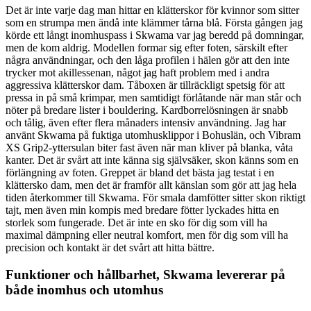
Det är inte varje dag man hittar en klätterskor för kvinnor som sitter
som en strumpa men ändå inte klämmer tårna blå. Första gången jag
körde ett långt inomhuspass i Skwama var jag beredd på domningar,
men de kom aldrig. Modellen formar sig efter foten, särskilt efter
några användningar, och den låga profilen i hälen gör att den inte
trycker mot akillessenan, något jag haft problem med i andra
aggressiva klätterskor dam. Tåboxen är tillräckligt spetsig för att
pressa in på små krimpar, men samtidigt förlåtande när man står och
nöter på bredare lister i bouldering. Kardborrelösningen är snabb
och tålig, även efter flera månaders intensiv användning. Jag har
använt Skwama på fuktiga utomhusklippor i Bohuslän, och Vibram
XS Grip2-yttersulan biter fast även när man kliver på blanka, våta
kanter. Det är svårt att inte känna sig självsäker, skon känns som en
förlängning av foten. Greppet är bland det bästa jag testat i en
klättersko dam, men det är framför allt känslan som gör att jag hela
tiden återkommer till Skwama. För smala damfötter sitter skon riktigt
tajt, men även min kompis med bredare fötter lyckades hitta en
storlek som fungerade. Det är inte en sko för dig som vill ha
maximal dämpning eller neutral komfort, men för dig som vill ha
precision och kontakt är det svårt att hitta bättre.
Funktioner och hållbarhet, Skwama levererar på
både inomhus och utomhus