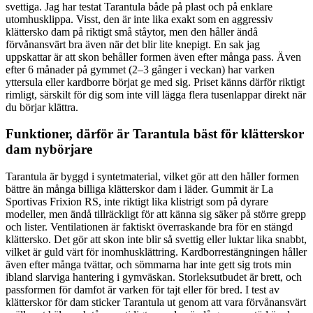
svettiga. Jag har testat Tarantula både på plast och på enklare
utomhusklippa. Visst, den är inte lika exakt som en aggressiv
klättersko dam på riktigt små ståytor, men den håller ändå
förvånansvärt bra även när det blir lite knepigt. En sak jag
uppskattar är att skon behåller formen även efter många pass. Även
efter 6 månader på gymmet (2–3 gånger i veckan) har varken
yttersula eller kardborre börjat ge med sig. Priset känns därför riktigt
rimligt, särskilt för dig som inte vill lägga flera tusenlappar direkt när
du börjar klättra.
Funktioner, därför är Tarantula bäst för klätterskor
dam nybörjare
Tarantula är byggd i syntetmaterial, vilket gör att den håller formen
bättre än många billiga klätterskor dam i läder. Gummit är La
Sportivas Frixion RS, inte riktigt lika klistrigt som på dyrare
modeller, men ändå tillräckligt för att känna sig säker på större grepp
och lister. Ventilationen är faktiskt överraskande bra för en stängd
klättersko. Det gör att skon inte blir så svettig eller luktar lika snabbt,
vilket är guld värt för inomhusklättring. Kardborrestängningen håller
även efter många tvättar, och sömmarna har inte gett sig trots min
ibland slarviga hantering i gymväskan. Storleksutbudet är brett, och
passformen för damfot är varken för tajt eller för bred. I test av
klätterskor för dam sticker Tarantula ut genom att vara förvånansvärt