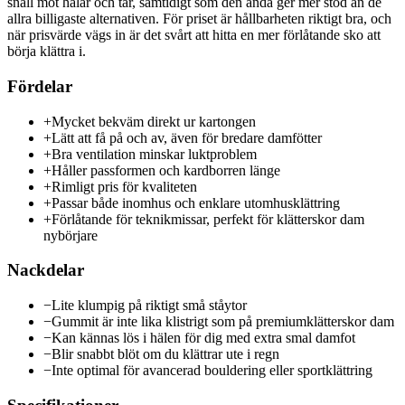
snäll mot hälar och tår, samtidigt som den ändå ger mer stöd än de
allra billigaste alternativen. För priset är hållbarheten riktigt bra, och
när prisvärde vägs in är det svårt att hitta en mer förlåtande sko att
börja klättra i.
Fördelar
+
Mycket bekväm direkt ur kartongen
+
Lätt att få på och av, även för bredare damfötter
+
Bra ventilation minskar luktproblem
+
Håller passformen och kardborren länge
+
Rimligt pris för kvaliteten
+
Passar både inomhus och enklare utomhusklättring
+
Förlåtande för teknikmissar, perfekt för klätterskor dam
nybörjare
Nackdelar
−
Lite klumpig på riktigt små ståytor
−
Gummit är inte lika klistrigt som på premiumklätterskor dam
−
Kan kännas lös i hälen för dig med extra smal damfot
−
Blir snabbt blöt om du klättrar ute i regn
−
Inte optimal för avancerad bouldering eller sportklättring