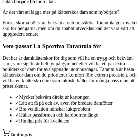
sulan började bli tunn i tån.
Är det värt att lägga mer på klätterskor dam som nybörjare?
Första skorna bör vara bekväma och prisvärda. Tarantula ger mycket
sko för pengarna, men om du snabbt utvecklas kan det vara värt att
uppgradera senare.
Vem passar La Sportiva Tarantula för
Det här är damklätterskor för dig som vill ha en trygg och bekväm
start, vare sig du är helt ny på gymmet eller vill ha ett par extra
boulderskor dam för avslappnade utomhusdagar. Tarantula är bästa
klätterskor dam om du prioriterar komfort före extrem precision, och
vill ha en klättersko dam som faktiskt håller för många pass utan att
priset skenar.
✓
Mycket bekväm direkt ur kartongen
✓
Lätt att få på och av, även för bredare damfötter
✓
Bra ventilation minskar luktproblem
✓
Håller passformen och kardborren länge
✓
Rimligt pris för kvaliteten
Jämför pris