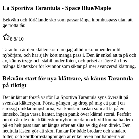
La Sportiva Tarantula - Space Blue/Maple
Bekväm och förlåtande sko som passar långa inomhuspass utan att
ge trötta tår.
8.8
/ 10
Tarantula är den klätterskor dam jag alltid rekommenderar till
nybörjare, och har själv kört många pass i. Den är enkel att ta på och
av, känns trygg och stabil under foten, och priset är lägre än hos
många klätterskor för kvinnor som siktar på mer avancerad klättring.
Bekväm start för nya klättrare, så känns Tarantula
på riktigt
Det är lätt att förstå varför La Sportiva Tarantula syns överallt på
svenska klättergym. Första gången jag drog på mig ett par, i en
stressig omklädningshörna, var känslan nästan som att ta på en
innesko. Inga vassa kanter, ingen panik över klämd stortå. Perfekt
om du är ute efter klätterskor nybörjare dam och vill kunna ha dem
på ett helt pass utan att längta efter att slita av dig dem direkt. Den
neutrala lästen gör att skon funkar för både bredare och smalare
fötter, och kardborrestängningen är enkel även när händerna är