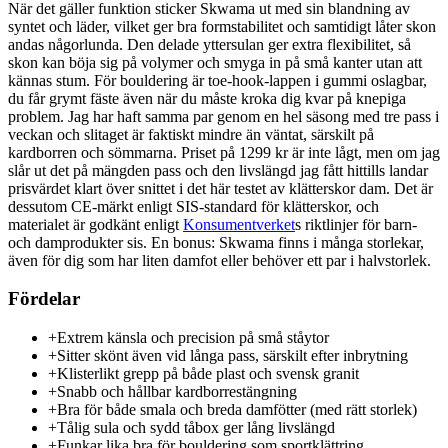
När det gäller funktion sticker Skwama ut med sin blandning av
syntet och läder, vilket ger bra formstabilitet och samtidigt låter skon
andas någorlunda. Den delade yttersulan ger extra flexibilitet, så
skon kan böja sig på volymer och smyga in på små kanter utan att
kännas stum. För bouldering är toe-hook-lappen i gummi oslagbar,
du får grymt fäste även när du måste kroka dig kvar på knepiga
problem. Jag har haft samma par genom en hel säsong med tre pass i
veckan och slitaget är faktiskt mindre än väntat, särskilt på
kardborren och sömmarna. Priset på 1299 kr är inte lågt, men om jag
slår ut det på mängden pass och den livslängd jag fått hittills landar
prisvärdet klart över snittet i det här testet av klätterskor dam. Det är
dessutom CE-märkt enligt SIS-standard för klätterskor, och
materialet är godkänt enligt
Konsumentverket
s riktlinjer för barn-
och damprodukter sis. En bonus: Skwama finns i många storlekar,
även för dig som har liten damfot eller behöver ett par i halvstorlek.
Fördelar
+
Extrem känsla och precision på små ståytor
+
Sitter skönt även vid långa pass, särskilt efter inbrytning
+
Klisterlikt grepp på både plast och svensk granit
+
Snabb och hållbar kardborrestängning
+
Bra för både smala och breda damfötter (med rätt storlek)
+
Tålig sula och sydd tåbox ger lång livslängd
+
Funkar lika bra för bouldering som sportklättring