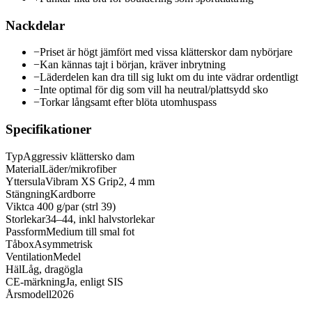
Nackdelar
−
Priset är högt jämfört med vissa klätterskor dam nybörjare
−
Kan kännas tajt i början, kräver inbrytning
−
Läderdelen kan dra till sig lukt om du inte vädrar ordentligt
−
Inte optimal för dig som vill ha neutral/plattsydd sko
−
Torkar långsamt efter blöta utomhuspass
Specifikationer
Typ
Aggressiv klättersko dam
Material
Läder/mikrofiber
Yttersula
Vibram XS Grip2, 4 mm
Stängning
Kardborre
Vikt
ca 400 g/par (strl 39)
Storlekar
34–44, inkl halvstorlekar
Passform
Medium till smal fot
Tåbox
Asymmetrisk
Ventilation
Medel
Häl
Låg, dragögla
CE-märkning
Ja, enligt SIS
Årsmodell
2026