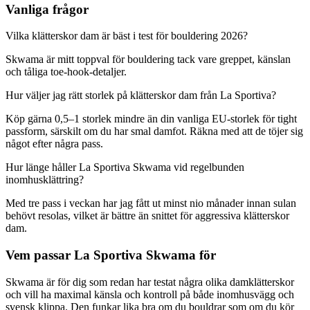
Vanliga frågor
Vilka klätterskor dam är bäst i test för bouldering 2026?
Skwama är mitt toppval för bouldering tack vare greppet, känslan
och tåliga toe-hook-detaljer.
Hur väljer jag rätt storlek på klätterskor dam från La Sportiva?
Köp gärna 0,5–1 storlek mindre än din vanliga EU-storlek för tight
passform, särskilt om du har smal damfot. Räkna med att de töjer sig
något efter några pass.
Hur länge håller La Sportiva Skwama vid regelbunden
inomhusklättring?
Med tre pass i veckan har jag fått ut minst nio månader innan sulan
behövt resolas, vilket är bättre än snittet för aggressiva klätterskor
dam.
Vem passar La Sportiva Skwama för
Skwama är för dig som redan har testat några olika damklätterskor
och vill ha maximal känsla och kontroll på både inomhusvägg och
svensk klippa. Den funkar lika bra om du bouldrar som om du kör