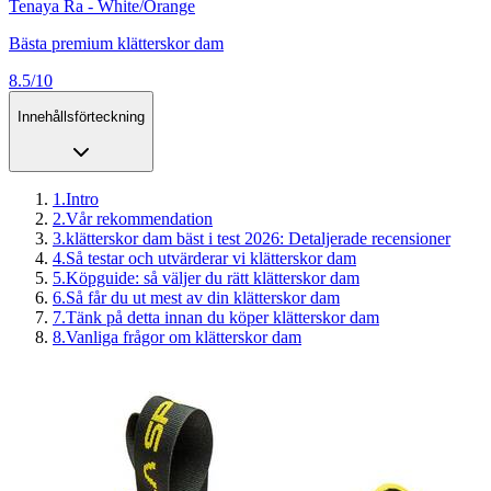
Tenaya Ra - White/Orange
Bästa premium klätterskor dam
8.5/10
Innehållsförteckning
1
.
Intro
2
.
Vår rekommendation
3
.
klätterskor dam bäst i test 2026: Detaljerade recensioner
4
.
Så testar och utvärderar vi klätterskor dam
5
.
Köpguide: så väljer du rätt klätterskor dam
6
.
Så får du ut mest av din klätterskor dam
7
.
Tänk på detta innan du köper klätterskor dam
8
.
Vanliga frågor om klätterskor dam