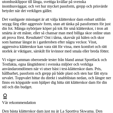
utomhusklippor till långa, svettiga kvällar på svenska
inomhusväggar, och vet hur mycket passform, grepp och prisvärde
betyder när det verkligen gäller.
Det vanligaste misstaget är att välja klätterskor dam enbart utifrån
snygg färg eller aggressiv form, utan att tänka på passformen för just
din fot. Många nybörjare köper på tok för små klätterskor, i tron att
smärta är ett måste, eller så chansar man med billiga skor online utan
att prova först. Resultatet? Ont i tårna, skavsår på hälen och skor
som hamnar längst in i garderoben efter några veckor. Visst,
aggressiva klätterskor kan vara rätt för vissa, men komfort och rätt
storlek är viktigare, särskilt för kvinnor med smala eller breda fötter.
Vi väger samman oberoende tester från bland annat Sportfack och
Testfakta, egna långtidstest i svenska miljöer och verkliga
användaromdömen när vi utser bäst i test-klätterskor dam. Pris,
hållbarhet, passform och grepp på både plast och sten har fått styra
urvalet. Toppvalet hittar du direkt i snabblistan nedan, och längre ner
finns en köpguide som hjälper dig hitta rätt klätterskor dam för din
stil och din budget.
Vår rekommendation
Den bästa klätterskor dam just nu är La Sportiva Skwama. Den