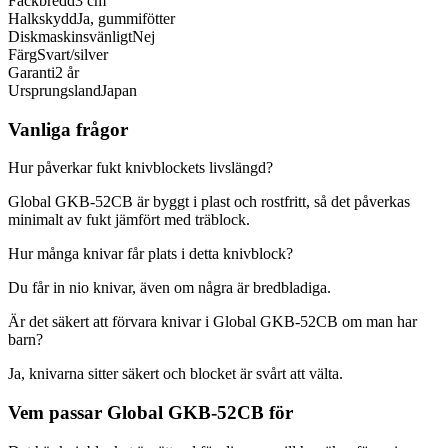
Fackbredd
3 cm
Halkskydd
Ja, gummifötter
Diskmaskinsvänligt
Nej
Färg
Svart/silver
Garanti
2 år
Ursprungsland
Japan
Vanliga frågor
Hur påverkar fukt knivblockets livslängd?
Global GKB-52CB är byggt i plast och rostfritt, så det påverkas
minimalt av fukt jämfört med träblock.
Hur många knivar får plats i detta knivblock?
Du får in nio knivar, även om några är bredbladiga.
Är det säkert att förvara knivar i Global GKB-52CB om man har
barn?
Ja, knivarna sitter säkert och blocket är svårt att välta.
Vem passar Global GKB-52CB för