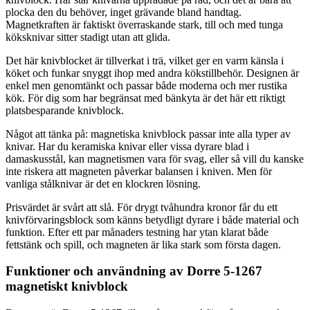
plocka den du behöver, inget grävande bland handtag.
Magnetkraften är faktiskt överraskande stark, till och med tunga
köksknivar sitter stadigt utan att glida.
Det här knivblocket är tillverkat i trä, vilket ger en varm känsla i
köket och funkar snyggt ihop med andra kökstillbehör. Designen är
enkel men genomtänkt och passar både moderna och mer rustika
kök. För dig som har begränsat med bänkyta är det här ett riktigt
platsbesparande knivblock.
Något att tänka på: magnetiska knivblock passar inte alla typer av
knivar. Har du keramiska knivar eller vissa dyrare blad i
damaskusstål, kan magnetismen vara för svag, eller så vill du kanske
inte riskera att magneten påverkar balansen i kniven. Men för
vanliga stålknivar är det en klockren lösning.
Prisvärdet är svårt att slå. För drygt tvåhundra kronor får du ett
knivförvaringsblock som känns betydligt dyrare i både material och
funktion. Efter ett par månaders testning har ytan klarat både
fettstänk och spill, och magneten är lika stark som första dagen.
Funktioner och användning av Dorre 5-1267
magnetiskt knivblock