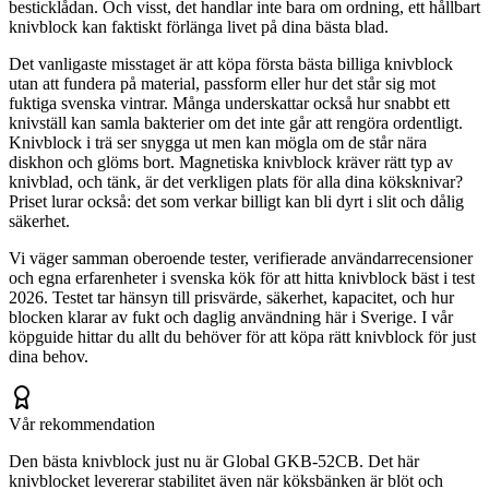
besticklådan. Och visst, det handlar inte bara om ordning, ett hållbart
knivblock kan faktiskt förlänga livet på dina bästa blad.
Det vanligaste misstaget är att köpa första bästa billiga knivblock
utan att fundera på material, passform eller hur det står sig mot
fuktiga svenska vintrar. Många underskattar också hur snabbt ett
knivställ kan samla bakterier om det inte går att rengöra ordentligt.
Knivblock i trä ser snygga ut men kan mögla om de står nära
diskhon och glöms bort. Magnetiska knivblock kräver rätt typ av
knivblad, och tänk, är det verkligen plats för alla dina köksknivar?
Priset lurar också: det som verkar billigt kan bli dyrt i slit och dålig
säkerhet.
Vi väger samman oberoende tester, verifierade användarrecensioner
och egna erfarenheter i svenska kök för att hitta knivblock bäst i test
2026. Testet tar hänsyn till prisvärde, säkerhet, kapacitet, och hur
blocken klarar av fukt och daglig användning här i Sverige. I vår
köpguide hittar du allt du behöver för att köpa rätt knivblock för just
dina behov.
Vår rekommendation
Den bästa knivblock just nu är Global GKB-52CB. Det här
knivblocket levererar stabilitet även när köksbänken är blöt och