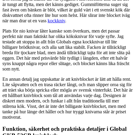
är tungt att flytta, men det känns gediget. Gummifötterna suger sig
fast även om bänken är blöt, vilket är guld värt i ett svenskt kök där
diskvattnet ofta rinner lite hur som helst. Här slirar inte blocket iväg
när man drar ut en vass
kockkniv
.
Plats för nio knivar låter kanske som överkurs, men det passar
perfekt när man faktiskt har olika köksknivar för varje syfte. Jag
testade att stoppa in allt från Globals egna kockknivar till lite
billigare brödknivar, och alla satt lika stabilt. Facken är tillräckligt
breda för tjockare blad, men ändå tillräckligt tajta för att inte slita på
eggen. Det här med prisvärde blir tydligt i längden, efter ett halvår
syns knappt några repor eller slitage, och blocket känns lika fräscht
som nytt.
En annan detalj jag uppskattar är att knivblocket är lätt att hålla rent.
Lite såpvatten och en trasa räcker långt, och man slipper oroa sig för
att träet ska börja spricka eller mögla av svensk vinterfukt. Det här är
ett hållbart knivblock som tål att användas varje dag. Designen är
diskret men modern, och funkar i allt från traditionella till mer
stilrena kök. Visst, det är inte det billigaste knivblocket, men med
tanke på hur länge det håller och hur tryggt knivarna står är priset
motiverat.
Funktion, säkerhet och praktiska detaljer i Global