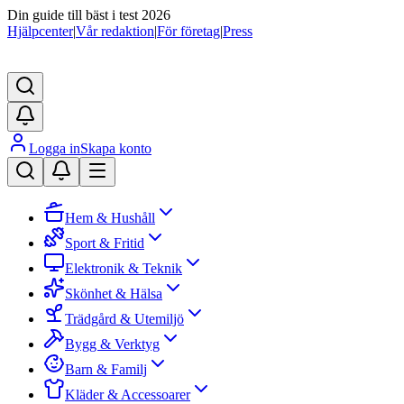
Din guide till bäst i test 2026
Hjälpcenter
|
Vår redaktion
|
För företag
|
Press
Logga in
Skapa konto
Hem & Hushåll
Sport & Fritid
Elektronik & Teknik
Skönhet & Hälsa
Trädgård & Utemiljö
Bygg & Verktyg
Barn & Familj
Kläder & Accessoarer