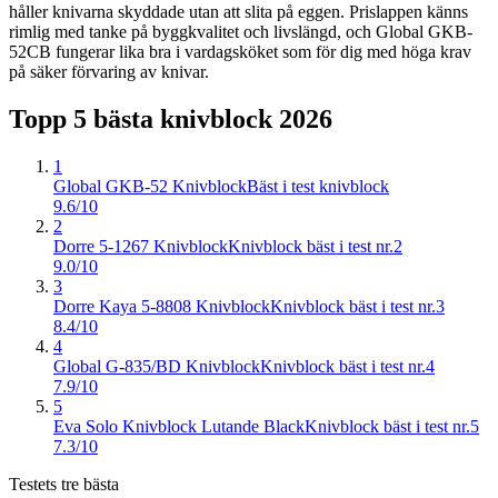
håller knivarna skyddade utan att slita på eggen. Prislappen känns
rimlig med tanke på byggkvalitet och livslängd, och Global GKB-
52CB fungerar lika bra i vardagsköket som för dig med höga krav
på säker förvaring av knivar.
Topp 5 bästa
knivblock
2026
1
Global GKB-52 Knivblock
Bäst i test knivblock
9.6/10
2
Dorre 5-1267 Knivblock
Knivblock bäst i test nr.2
9.0/10
3
Dorre Kaya 5-8808 Knivblock
Knivblock bäst i test nr.3
8.4/10
4
Global G-835/BD Knivblock
Knivblock bäst i test nr.4
7.9/10
5
Eva Solo Knivblock Lutande Black
Knivblock bäst i test nr.5
7.3/10
Testets tre bästa