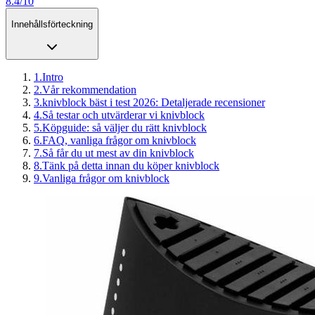
8.4/10
Innehållsförteckning
1
.
Intro
2
.
Vår rekommendation
3
.
knivblock bäst i test 2026: Detaljerade recensioner
4
.
Så testar och utvärderar vi knivblock
5
.
Köpguide: så väljer du rätt knivblock
6
.
FAQ, vanliga frågor om knivblock
7
.
Så får du ut mest av din knivblock
8
.
Tänk på detta innan du köper knivblock
9
.
Vanliga frågor om knivblock