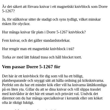
Är det säkert att förvara knivar i ett magnetiskt knivblock som Dorre
5-1267?
Ja, för stålknivar sitter de stadigt och syns tydligt, vilket minskar
risken för olyckor.
Hur många knivar får plats i Dorre 5-1267 knivblock?
Fem knivar, och det gäller standardstorlekar.
Hur rengör man ett magnetiskt knivblock i trä?
Torka av med lätt fuktad trasa och håll blocket torrt.
Vem passar Dorre 5-1267 för
Det här är ett knivblock för dig som vill ha ett billigt,
platsbesparande och snyggt sätt att hålla ordning på köksknivarna.
Perfekt om du har ett mindre kök eller vill ha knivarna lättåtkomliga
på en liten yta. Gillar du att se dina knivar och vill slippa trasslet
med knivlådor är det här ett smart och prisvärt val. Undvik det
däremot om du har många specialknivar i keramik eller om köket
ofta är riktigt fuktigt.