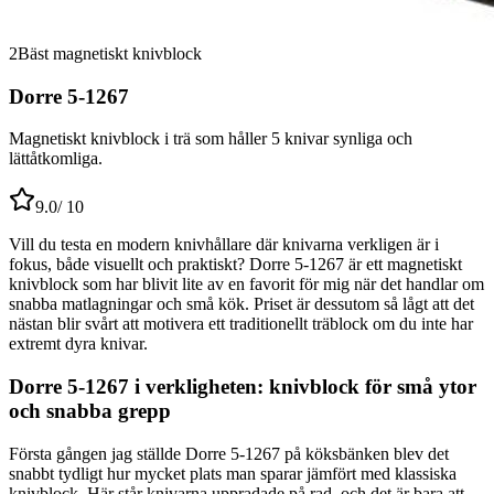
2
Bäst magnetiskt knivblock
Dorre 5-1267
Magnetiskt knivblock i trä som håller 5 knivar synliga och
lättåtkomliga.
9.0
/ 10
Vill du testa en modern knivhållare där knivarna verkligen är i
fokus, både visuellt och praktiskt? Dorre 5-1267 är ett magnetiskt
knivblock som har blivit lite av en favorit för mig när det handlar om
snabba matlagningar och små kök. Priset är dessutom så lågt att det
nästan blir svårt att motivera ett traditionellt träblock om du inte har
extremt dyra knivar.
Dorre 5-1267 i verkligheten: knivblock för små ytor
och snabba grepp
Första gången jag ställde Dorre 5-1267 på köksbänken blev det
snabbt tydligt hur mycket plats man sparar jämfört med klassiska
knivblock. Här står knivarna uppradade på rad, och det är bara att