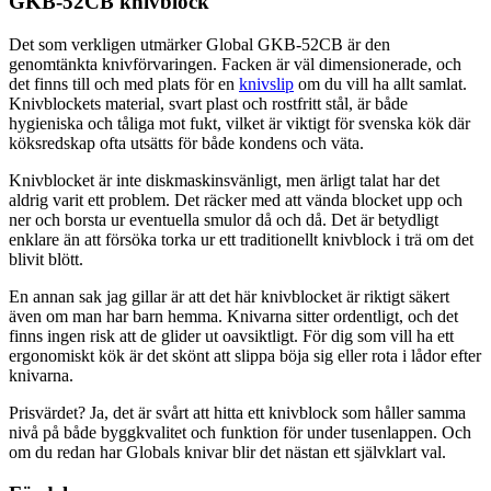
GKB-52CB knivblock
Det som verkligen utmärker Global GKB-52CB är den
genomtänkta knivförvaringen. Facken är väl dimensionerade, och
det finns till och med plats för en
knivslip
om du vill ha allt samlat.
Knivblockets material, svart plast och rostfritt stål, är både
hygieniska och tåliga mot fukt, vilket är viktigt för svenska kök där
köksredskap ofta utsätts för både kondens och väta.
Knivblocket är inte diskmaskinsvänligt, men ärligt talat har det
aldrig varit ett problem. Det räcker med att vända blocket upp och
ner och borsta ur eventuella smulor då och då. Det är betydligt
enklare än att försöka torka ur ett traditionellt knivblock i trä om det
blivit blött.
En annan sak jag gillar är att det här knivblocket är riktigt säkert
även om man har barn hemma. Knivarna sitter ordentligt, och det
finns ingen risk att de glider ut oavsiktligt. För dig som vill ha ett
ergonomiskt kök är det skönt att slippa böja sig eller rota i lådor efter
knivarna.
Prisvärdet? Ja, det är svårt att hitta ett knivblock som håller samma
nivå på både byggkvalitet och funktion för under tusenlappen. Och
om du redan har Globals knivar blir det nästan ett självklart val.