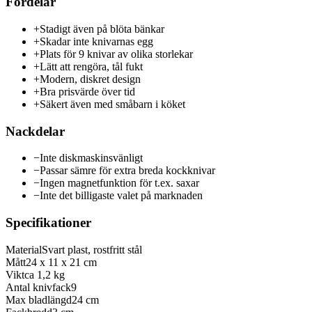
Fördelar
+
Stadigt även på blöta bänkar
+
Skadar inte knivarnas egg
+
Plats för 9 knivar av olika storlekar
+
Lätt att rengöra, tål fukt
+
Modern, diskret design
+
Bra prisvärde över tid
+
Säkert även med småbarn i köket
Nackdelar
−
Inte diskmaskinsvänligt
−
Passar sämre för extra breda kockknivar
−
Ingen magnetfunktion för t.ex. saxar
−
Inte det billigaste valet på marknaden
Specifikationer
Material
Svart plast, rostfritt stål
Mått
24 x 11 x 21 cm
Vikt
ca 1,2 kg
Antal knivfack
9
Max bladlängd
24 cm