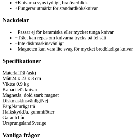
+
Knivarna syns tydligt, bra överblick
+
Fungerar utmärkt för standardköksknivar
Nackdelar
−
Passar ej för keramiska eller mycket tunga knivar
−
Träet kan repas om knivarna trycks på fel sätt
−
Inte diskmaskinsvänligt
−
Magneten kan vara lite svag för mycket bredbladiga knivar
Specifikationer
Material
Trä (ask)
Mått
24 x 23 x 8 cm
Vikt
ca 0,9 kg
Kapacitet
5 knivar
Magnet
Ja, dold stark magnet
Diskmaskinsvänligt
Nej
Färg
Naturligt trä
Halkskydd
Ja, gummifötter
Garanti
1 år
Ursprungsland
Sverige
Vanliga frågor