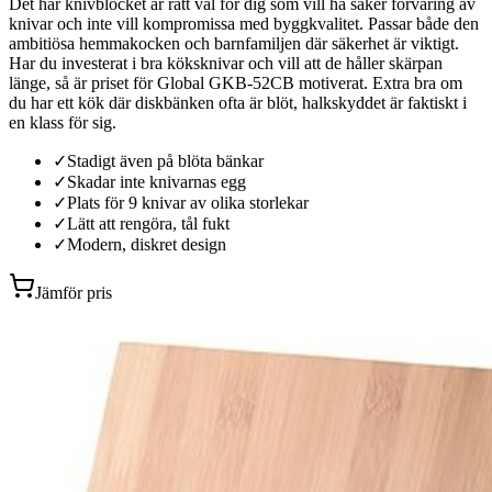
Det här knivblocket är rätt val för dig som vill ha säker förvaring av
knivar och inte vill kompromissa med byggkvalitet. Passar både den
ambitiösa hemmakocken och barnfamiljen där säkerhet är viktigt.
Har du investerat i bra köksknivar och vill att de håller skärpan
länge, så är priset för Global GKB-52CB motiverat. Extra bra om
du har ett kök där diskbänken ofta är blöt, halkskyddet är faktiskt i
en klass för sig.
✓
Stadigt även på blöta bänkar
✓
Skadar inte knivarnas egg
✓
Plats för 9 knivar av olika storlekar
✓
Lätt att rengöra, tål fukt
✓
Modern, diskret design
Jämför pris