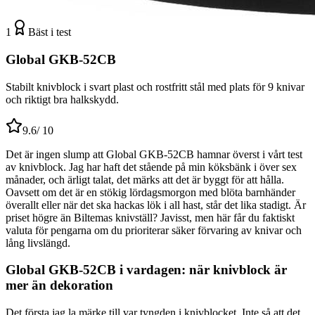
1
Bäst i test
Global GKB-52CB
Stabilt knivblock i svart plast och rostfritt stål med plats för 9 knivar
och riktigt bra halkskydd.
9.6
/ 10
Det är ingen slump att Global GKB-52CB hamnar överst i vårt test
av knivblock. Jag har haft det stående på min köksbänk i över sex
månader, och ärligt talat, det märks att det är byggt för att hålla.
Oavsett om det är en stökig lördagsmorgon med blöta barnhänder
överallt eller när det ska hackas lök i all hast, står det lika stadigt. Är
priset högre än Biltemas knivställ? Javisst, men här får du faktiskt
valuta för pengarna om du prioriterar säker förvaring av knivar och
lång livslängd.
Global GKB-52CB i vardagen: när knivblock är
mer än dekoration
Det första jag la märke till var tyngden i knivblocket. Inte så att det