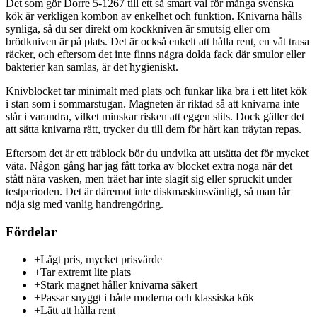
Det som gör Dorre 5-1267 till ett så smart val för många svenska
kök är verkligen kombon av enkelhet och funktion. Knivarna hålls
synliga, så du ser direkt om kockkniven är smutsig eller om
brödkniven är på plats. Det är också enkelt att hålla rent, en våt trasa
räcker, och eftersom det inte finns några dolda fack där smulor eller
bakterier kan samlas, är det hygieniskt.
Knivblocket tar minimalt med plats och funkar lika bra i ett litet kök
i stan som i sommarstugan. Magneten är riktad så att knivarna inte
slår i varandra, vilket minskar risken att eggen slits. Dock gäller det
att sätta knivarna rätt, trycker du till dem för hårt kan träytan repas.
Eftersom det är ett träblock bör du undvika att utsätta det för mycket
väta. Någon gång har jag fått torka av blocket extra noga när det
stått nära vasken, men träet har inte slagit sig eller spruckit under
testperioden. Det är däremot inte diskmaskinsvänligt, så man får
nöja sig med vanlig handrengöring.
Fördelar
+
Lågt pris, mycket prisvärde
+
Tar extremt lite plats
+
Stark magnet håller knivarna säkert
+
Passar snyggt i både moderna och klassiska kök
+
Lätt att hålla rent