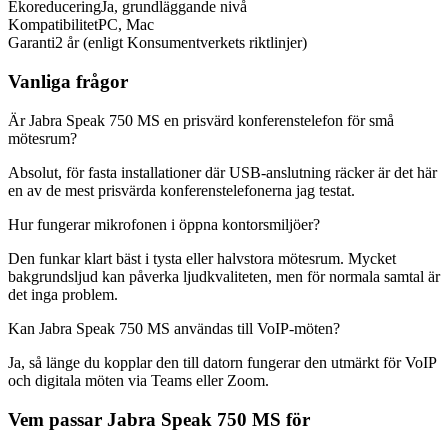
Ekoreducering
Ja, grundläggande nivå
Kompatibilitet
PC, Mac
Garanti
2 år (enligt Konsumentverkets riktlinjer)
Vanliga frågor
Är Jabra Speak 750 MS en prisvärd konferenstelefon för små
mötesrum?
Absolut, för fasta installationer där USB-anslutning räcker är det här
en av de mest prisvärda konferenstelefonerna jag testat.
Hur fungerar mikrofonen i öppna kontorsmiljöer?
Den funkar klart bäst i tysta eller halvstora mötesrum. Mycket
bakgrundsljud kan påverka ljudkvaliteten, men för normala samtal är
det inga problem.
Kan Jabra Speak 750 MS användas till VoIP-möten?
Ja, så länge du kopplar den till datorn fungerar den utmärkt för VoIP
och digitala möten via Teams eller Zoom.
Vem passar Jabra Speak 750 MS för