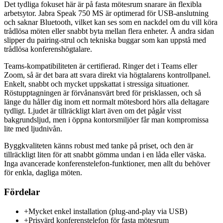
Det tydliga fokuset här är på fasta mötesrum snarare än flexibla
arbetsytor. Jabra Speak 750 MS är optimerad för USB-anslutning
och saknar Bluetooth, vilket kan ses som en nackdel om du vill köra
trådlösa möten eller snabbt byta mellan flera enheter. Å andra sidan
slipper du pairing-strul och tekniska buggar som kan uppstå med
trådlösa konferenshögtalare.
Teams-kompatibiliteten är certifierad. Ringer det i Teams eller
Zoom, så är det bara att svara direkt via högtalarens kontrollpanel.
Enkelt, snabbt och mycket uppskattat i stressiga situationer.
Röstupptagningen är förvånansvärt bred för prisklassen, och så
länge du håller dig inom ett normalt mötesbord hörs alla deltagare
tydligt. Ljudet är tillräckligt klart även om det pågår visst
bakgrundsljud, men i öppna kontorsmiljöer får man kompromissa
lite med ljudnivån.
Byggkvaliteten känns robust med tanke på priset, och den är
tillräckligt liten för att snabbt gömma undan i en låda eller väska.
Inga avancerade konferenstelefon-funktioner, men allt du behöver
för enkla, dagliga möten.
Fördelar
+
Mycket enkel installation (plug-and-play via USB)
+
Prisvärd konferenstelefon för fasta mötesrum