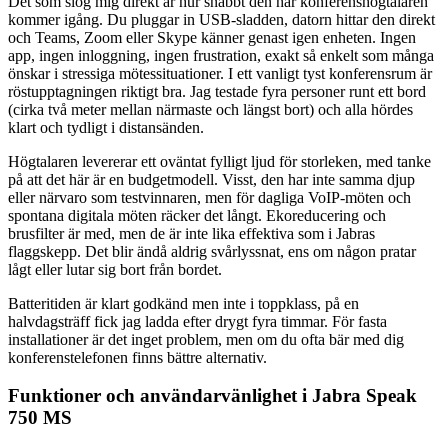
Det som slog mig direkt är hur snabbt den här konferenshögtalaren
kommer igång. Du pluggar in USB-sladden, datorn hittar den direkt
och Teams, Zoom eller Skype känner genast igen enheten. Ingen
app, ingen inloggning, ingen frustration, exakt så enkelt som många
önskar i stressiga mötessituationer. I ett vanligt tyst konferensrum är
röstupptagningen riktigt bra. Jag testade fyra personer runt ett bord
(cirka två meter mellan närmaste och längst bort) och alla hördes
klart och tydligt i distansänden.
Högtalaren levererar ett oväntat fylligt ljud för storleken, med tanke
på att det här är en budgetmodell. Visst, den har inte samma djup
eller närvaro som testvinnaren, men för dagliga VoIP-möten och
spontana digitala möten räcker det långt. Ekoreducering och
brusfilter är med, men de är inte lika effektiva som i Jabras
flaggskepp. Det blir ändå aldrig svårlyssnat, ens om någon pratar
lågt eller lutar sig bort från bordet.
Batteritiden är klart godkänd men inte i toppklass, på en
halvdagsträff fick jag ladda efter drygt fyra timmar. För fasta
installationer är det inget problem, men om du ofta bär med dig
konferenstelefonen finns bättre alternativ.
Funktioner och användarvänlighet i Jabra Speak
750 MS