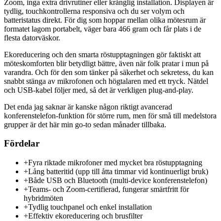
Zoom, inga extra drivrutiner eller krånglig installation. Displayen är
tydlig, touchkontrollerna responsiva och du ser volym och
batteristatus direkt. För dig som hoppar mellan olika mötesrum är
formatet lagom portabelt, väger bara 466 gram och får plats i de
flesta datorväskor.
Ekoreducering och den smarta röstupptagningen gör faktiskt att
möteskomforten blir betydligt bättre, även när folk pratar i mun på
varandra. Och för den som tänker på säkerhet och sekretess, du kan
snabbt stänga av mikrofonen och högtalaren med ett tryck. Nätdel
och USB-kabel följer med, så det är verkligen plug-and-play.
Det enda jag saknar är kanske någon riktigt avancerad
konferenstelefon-funktion för större rum, men för små till medelstora
grupper är det här min go-to sedan månader tillbaka.
Fördelar
+
Fyra riktade mikrofoner med mycket bra röstupptagning
+
Lång batteritid (upp till åtta timmar vid kontinuerligt bruk)
+
Både USB och Bluetooth (multi-device konferenstelefon)
+
Teams- och Zoom-certifierad, fungerar smärtfritt för
hybridmöten
+
Tydlig touchpanel och enkel installation
+
Effektiv ekoreducering och brusfilter