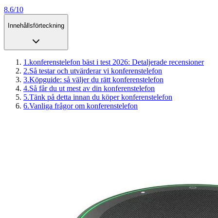
8.6/10
Innehållsförteckning
1
.
konferenstelefon bäst i test 2026: Detaljerade recensioner
2
.
Så testar och utvärderar vi konferenstelefon
3
.
Köpguide: så väljer du rätt konferenstelefon
4
.
Så får du ut mest av din konferenstelefon
5
.
Tänk på detta innan du köper konferenstelefon
6
.
Vanliga frågor om konferenstelefon