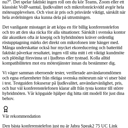
nu?”. Det spelar faktiskt ingen roll om du kör Teams, Zoom eller ett
klassiskt VoIP-samtal, ljudkvalitet och mikrofonräckvidd avgör hela
mötesupplevelsen. Och visst är pris och prisvärde viktigt, särskilt när
hela avdelningen ska kunna dela på utrustningen.
Det vanligaste misstaget är att köpa en för billig konferenstelefon
och tro att den ska räcka för alla situationer. Särskilt i svenska kontor
där akustiken ofta är knepig och hybridmöten kräver ordentlig
röstupptagning märks det direkt om mikrofonen inte hänger med.
Många underskattar också hur mycket ekoreducering och batteritid
faktiskt påverkar resultatet, ingen vill sitta mitt i ett viktigt kundmöte
och plötsligt försvinna ut i ljudbrus eller tystnad. Kolla alltid
kompatibiliteten mot era mötestjänster innan du bestämmer dig.
Vi väger samman oberoende tester, verifierade användaromdömen
och egna erfarenheter från riktiga svenska mötesrum när vi utser bäst
i test. Testguiden fokuserar på ljudkvalitet, användarvänlighet, pris,
och hur väl konferenstelefonen klarar allt från tysta kontor till större
hybridmöten. Vår köpguide hjälper dig hitta rätt modell för just dina
behov.
Vår rekommendation
Den bästa konferenstelefon just nu är Jabra Speak2 75 UC Link