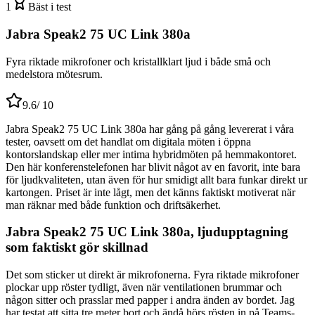
1
Bäst i test
Jabra Speak2 75 UC Link 380a
Fyra riktade mikrofoner och kristallklart ljud i både små och
medelstora mötesrum.
9.6
/ 10
Jabra Speak2 75 UC Link 380a har gång på gång levererat i våra
tester, oavsett om det handlat om digitala möten i öppna
kontorslandskap eller mer intima hybridmöten på hemmakontoret.
Den här konferenstelefonen har blivit något av en favorit, inte bara
för ljudkvaliteten, utan även för hur smidigt allt bara funkar direkt ur
kartongen. Priset är inte lågt, men det känns faktiskt motiverat när
man räknar med både funktion och driftsäkerhet.
Jabra Speak2 75 UC Link 380a, ljudupptagning
som faktiskt gör skillnad
Det som sticker ut direkt är mikrofonerna. Fyra riktade mikrofoner
plockar upp röster tydligt, även när ventilationen brummar och
någon sitter och prasslar med papper i andra änden av bordet. Jag
har testat att sitta tre meter bort och ändå hörs rösten in på Teams-