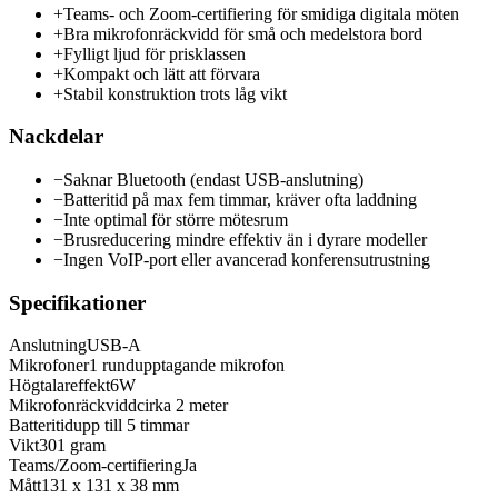
+
Teams- och Zoom-certifiering för smidiga digitala möten
+
Bra mikrofonräckvidd för små och medelstora bord
+
Fylligt ljud för prisklassen
+
Kompakt och lätt att förvara
+
Stabil konstruktion trots låg vikt
Nackdelar
−
Saknar Bluetooth (endast USB-anslutning)
−
Batteritid på max fem timmar, kräver ofta laddning
−
Inte optimal för större mötesrum
−
Brusreducering mindre effektiv än i dyrare modeller
−
Ingen VoIP-port eller avancerad konferensutrustning
Specifikationer
Anslutning
USB-A
Mikrofoner
1 rundupptagande mikrofon
Högtalareffekt
6W
Mikrofonräckvidd
cirka 2 meter
Batteritid
upp till 5 timmar
Vikt
301 gram
Teams/Zoom-certifiering
Ja
Mått
131 x 131 x 38 mm