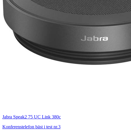
Jabra Speak2 75 UC Link 380c
Konferenstelefon bäst i test nr.3