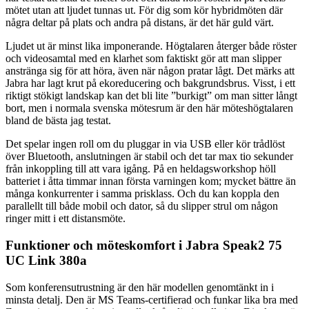
mötet utan att ljudet tunnas ut. För dig som kör hybridmöten där
några deltar på plats och andra på distans, är det här guld värt.
Ljudet ut är minst lika imponerande. Högtalaren återger både röster
och videosamtal med en klarhet som faktiskt gör att man slipper
anstränga sig för att höra, även när någon pratar lågt. Det märks att
Jabra har lagt krut på ekoreducering och bakgrundsbrus. Visst, i ett
riktigt stökigt landskap kan det bli lite ”burkigt” om man sitter långt
bort, men i normala svenska mötesrum är den här möteshögtalaren
bland de bästa jag testat.
Det spelar ingen roll om du pluggar in via USB eller kör trådlöst
över Bluetooth, anslutningen är stabil och det tar max tio sekunder
från inkoppling till att vara igång. På en heldagsworkshop höll
batteriet i åtta timmar innan första varningen kom; mycket bättre än
många konkurrenter i samma prisklass. Och du kan koppla den
parallellt till både mobil och dator, så du slipper strul om någon
ringer mitt i ett distansmöte.
Funktioner och möteskomfort i Jabra Speak2 75
UC Link 380a
Som konferensutrustning är den här modellen genomtänkt in i
minsta detalj. Den är MS Teams-certifierad och funkar lika bra med