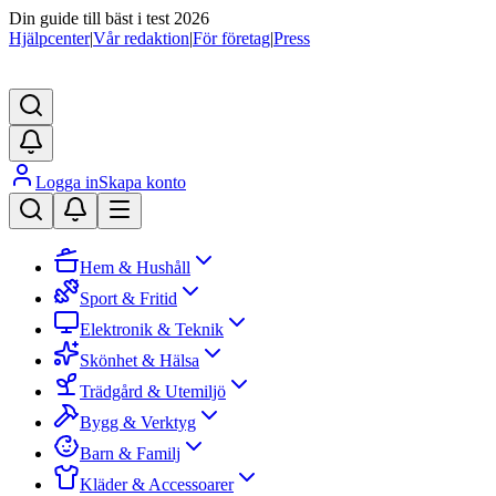
Din guide till bäst i test 2026
Hjälpcenter
|
Vår redaktion
|
För företag
|
Press
Logga in
Skapa konto
Hem & Hushåll
Sport & Fritid
Elektronik & Teknik
Skönhet & Hälsa
Trädgård & Utemiljö
Bygg & Verktyg
Barn & Familj
Kläder & Accessoarer