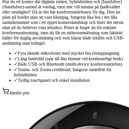
Har du ett kontor där digitala möten, hybridmöten och [handsfree]
(/handsfree)-samtal är vardag, men inte vill tumma på ljudkvalitet
eller smidighet? Då är det här konferenstelefonen för dig. Den tar
plats på bordet utan att vara klumpig, fungerar lika bra i det lilla
samtalsrummet som i ett öppet kontorslandskap och löser det mesta
utan att du behöver vara tekniker. Priset är högre än för enklare
konferensutrustning, men du får en mötesrumslösning som faktiskt
håller för daglig användning och som klarar både trådlös och USB-
anslutning utan krångel.
✓
Fyra riktade mikrofoner med mycket bra röstupptagning
✓
Lång batteritid (upp till åtta timmar vid kontinuerligt bruk)
✓
Både USB och Bluetooth (multi-device konferenstelefon)
✓
Teams- och Zoom-certifierad, fungerar smärtfritt för
hybridmöten
✓
Tydlig touchpanel och enkel installation
Jämför pris