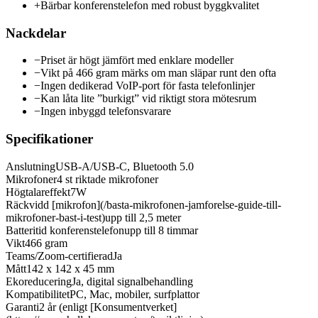
+
Bärbar konferenstelefon med robust byggkvalitet
Nackdelar
−
Priset är högt jämfört med enklare modeller
−
Vikt på 466 gram märks om man släpar runt den ofta
−
Ingen dedikerad VoIP-port för fasta telefonlinjer
−
Kan låta lite ”burkigt” vid riktigt stora mötesrum
−
Ingen inbyggd telefonsvarare
Specifikationer
Anslutning
USB-A/USB-C, Bluetooth 5.0
Mikrofoner
4 st riktade mikrofoner
Högtalareffekt
7W
Räckvidd [mikrofon](/basta-mikrofonen-jamforelse-guide-till-
mikrofoner-bast-i-test)
upp till 2,5 meter
Batteritid konferenstelefon
upp till 8 timmar
Vikt
466 gram
Teams/Zoom-certifierad
Ja
Mått
142 x 142 x 45 mm
Ekoreducering
Ja, digital signalbehandling
Kompatibilitet
PC, Mac, mobiler, surfplattor
Garanti
2 år (enligt [Konsumentverket]