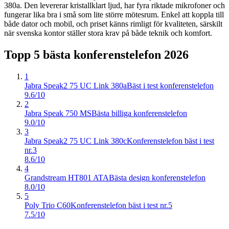
380a. Den levererar kristallklart ljud, har fyra riktade mikrofoner och
fungerar lika bra i små som lite större mötesrum. Enkel att koppla till
både dator och mobil, och priset känns rimligt för kvaliteten, särskilt
när svenska kontor ställer stora krav på både teknik och komfort.
Topp 5 bästa
konferenstelefon
2026
1
Jabra Speak2 75 UC Link 380a
Bäst i test konferenstelefon
9.6/10
2
Jabra Speak 750 MS
Bästa billiga konferenstelefon
9.0/10
3
Jabra Speak2 75 UC Link 380c
Konferenstelefon bäst i test
nr.3
8.6/10
4
Grandstream HT801 ATA
Bästa design konferenstelefon
8.0/10
5
Poly Trio C60
Konferenstelefon bäst i test nr.5
7.5/10