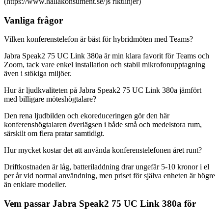
(https://www.hallakonsument.se/)s riktlinjer)
Vanliga frågor
Vilken konferenstelefon är bäst för hybridmöten med Teams?
Jabra Speak2 75 UC Link 380a är min klara favorit för Teams och
Zoom, tack vare enkel installation och stabil mikrofonupptagning
även i stökiga miljöer.
Hur är ljudkvaliteten på Jabra Speak2 75 UC Link 380a jämfört
med billigare möteshögtalare?
Den rena ljudbilden och ekoreduceringen gör den här
konferenshögtalaren överlägsen i både små och medelstora rum,
särskilt om flera pratar samtidigt.
Hur mycket kostar det att använda konferenstelefonen året runt?
Driftkostnaden är låg, batteriladdning drar ungefär 5-10 kronor i el
per år vid normal användning, men priset för själva enheten är högre
än enklare modeller.
Vem passar Jabra Speak2 75 UC Link 380a för