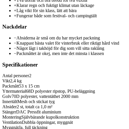
+
Två dörrar och bra bredd för två vuxna
+
Klarar regn och fuktigt klimat utan läckage
+
Låg vikt för sin klass, lätt att bära
+
Fungerar både som festival- och campingtält
Nackdelar
−
Absiderna är små om du har mycket packning
−
Knappast bästa valet för vinterbruk eller riktigt hård vind
−
Något lågt i takhöjd för dig som vill sitta raklång
−
Packmåttet är okej, men inte det minsta i klassen
Specifikationer
Antal personer
2
Vikt
2,4 kg
Packmått
53 x 15 cm
Yttermaterial
68D polyester ripstop, PU-beläggning
Golv
70D polyester, vattentäthet 2000 mm
Innertält
Mesh och stickat tyg
Absider
2 st, totalt ca 1,0 m²
Stänger
DAC Pressfit aluminium
Montering
Självbärande kupolkonstruktion
Ventilation
Dubbla öppningar, myggnät
Myggnät
Ja, full täckning