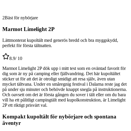
2
Bäst för nybörjare
Marmot Limelight 2P
Lättmonterat kupoltält med generös bredd och bra myggskydd,
perfekt för första tältnatten.
8.9
/ 10
Marmot Limelight 2P dök upp i mitt test som en oväntad favorit för
dig som är ny på camping eller fjällvandring. Det här kupoltältet
sticker ut för att det är otroligt smidigt att resa själv, även utan
mycket tältvana. Under en småregnig festival i Dalarna reste jag det
på under sju minuter och behövde knappt snegla på instruktionerna.
Och oavsett om det är första gången du sover i tält eller om du bara
vill ha ett pålitligt campingtält med kupolkonstruktion, är Limelight
2P ett riktigt prisvärt val.
Kompakt kupoltält för nybörjare och spontana
äventyr