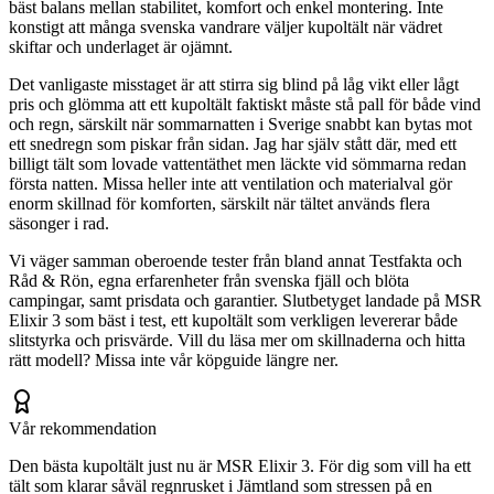
bäst balans mellan stabilitet, komfort och enkel montering. Inte
konstigt att många svenska vandrare väljer kupoltält när vädret
skiftar och underlaget är ojämnt.
Det vanligaste misstaget är att stirra sig blind på låg vikt eller lågt
pris och glömma att ett kupoltält faktiskt måste stå pall för både vind
och regn, särskilt när sommarnatten i Sverige snabbt kan bytas mot
ett snedregn som piskar från sidan. Jag har själv stått där, med ett
billigt tält som lovade vattentäthet men läckte vid sömmarna redan
första natten. Missa heller inte att ventilation och materialval gör
enorm skillnad för komforten, särskilt när tältet används flera
säsonger i rad.
Vi väger samman oberoende tester från bland annat Testfakta och
Råd & Rön, egna erfarenheter från svenska fjäll och blöta
campingar, samt prisdata och garantier. Slutbetyget landade på MSR
Elixir 3 som bäst i test, ett kupoltält som verkligen levererar både
slitstyrka och prisvärde. Vill du läsa mer om skillnaderna och hitta
rätt modell? Missa inte vår köpguide längre ner.
Vår rekommendation
Den bästa kupoltält just nu är MSR Elixir 3. För dig som vill ha ett
tält som klarar såväl regnrusket i Jämtland som stressen på en