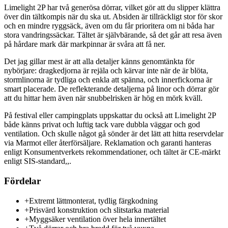
Limelight 2P har två generösa dörrar, vilket gör att du slipper klättra
över din tältkompis när du ska ut. Absiden är tillräckligt stor för skor
och en mindre ryggsäck, även om du får prioritera om ni båda har
stora vandringssäckar. Tältet är självbärande, så det går att resa även
på hårdare mark där markpinnar är svåra att få ner.
Det jag gillar mest är att alla detaljer känns genomtänkta för
nybörjare: dragkedjorna är rejäla och kärvar inte när de är blöta,
stormlinorna är tydliga och enkla att spänna, och innerfickorna är
smart placerade. De reflekterande detaljerna på linor och dörrar gör
att du hittar hem även när snubbelrisken är hög en mörk kväll.
På festival eller campingplats uppskattar du också att Limelight 2P
både känns privat och luftig tack vare dubbla väggar och god
ventilation. Och skulle något gå sönder är det lätt att hitta reservdelar
via Marmot eller återförsäljare. Reklamation och garanti hanteras
enligt Konsumentverkets rekommendationer, och tältet är CE-märkt
enligt SIS-standard,,.
Fördelar
+
Extremt lättmonterat, tydlig färgkodning
+
Prisvärd konstruktion och slitstarka material
+
Myggsäker ventilation över hela innertältet