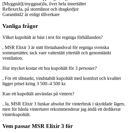
[Myggnät](/myggnat)
Ja, över hela innertältet
Reflexer
Ja, på stormlinor och dragkedjor
Garantitid
2 år enligt tillverkare
Vanliga frågor
Vilket kupoltält är bäst i test för regniga förhållanden?
, MSR Elixir 3 är mitt förstahandsval för regniga svenska
sommarnätter, tack vare vattentätt yttertält och genomtänkt
ventilation.
Hur mycket kostar ett bra kupoltält för 3 personer?
, För ett slitstarkt, vindstabilt kupoltält med komfort och kvalitet
ligger priset kring 3 500–4 500 kr.
Kan ett kupoltält användas på vintern?
, Ja, MSR Elixir 3 funkar absolut för vinterbruk i skyddade lägen,
men för hårda vinterturer rekommenderar jag ändå ett dedikerat
vinterkupoltält.
Vem passar MSR Elixir 3 för