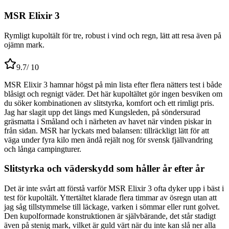
MSR Elixir 3
Rymligt kupoltält för tre, robust i vind och regn, lätt att resa även på
ojämn mark.
9.7
/ 10
MSR Elixir 3 hamnar högst på min lista efter flera nätters test i både
blåsigt och regnigt väder. Det här kupoltältet gör ingen besviken om
du söker kombinationen av slitstyrka, komfort och ett rimligt pris.
Jag har slagit upp det längs med Kungsleden, på söndersurad
gräsmatta i Småland och i närheten av havet när vinden piskar in
från sidan. MSR har lyckats med balansen: tillräckligt lätt för att
väga under fyra kilo men ändå rejält nog för svensk fjällvandring
och långa campingturer.
Slitstyrka och väderskydd som håller år efter år
Det är inte svårt att förstå varför MSR Elixir 3 ofta dyker upp i bäst i
test för kupoltält. Yttertältet klarade flera timmar av ösregn utan att
jag såg tillstymmelse till läckage, varken i sömmar eller runt golvet.
Den kupolformade konstruktionen är självbärande, det står stadigt
även på stenig mark, vilket är guld värt när du inte kan slå ner alla