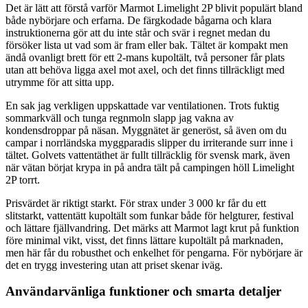
Det är lätt att förstå varför Marmot Limelight 2P blivit populärt bland
både nybörjare och erfarna. De färgkodade bågarna och klara
instruktionerna gör att du inte står och svär i regnet medan du
försöker lista ut vad som är fram eller bak. Tältet är kompakt men
ändå ovanligt brett för ett 2-mans kupoltält, två personer får plats
utan att behöva ligga axel mot axel, och det finns tillräckligt med
utrymme för att sitta upp.
En sak jag verkligen uppskattade var ventilationen. Trots fuktig
sommarkväll och tunga regnmoln slapp jag vakna av
kondensdroppar på näsan. Myggnätet är generöst, så även om du
campar i norrländska myggparadis slipper du irriterande surr inne i
tältet. Golvets vattentäthet är fullt tillräcklig för svensk mark, även
när vätan börjat krypa in på andra tält på campingen höll Limelight
2P torrt.
Prisvärdet är riktigt starkt. För strax under 3 000 kr får du ett
slitstarkt, vattentätt kupoltält som funkar både för helgturer, festival
och lättare fjällvandring. Det märks att Marmot lagt krut på funktion
före minimal vikt, visst, det finns lättare kupoltält på marknaden,
men här får du robusthet och enkelhet för pengarna. För nybörjare är
det en trygg investering utan att priset skenar iväg.
Användarvänliga funktioner och smarta detaljer