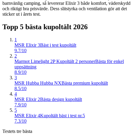
barnvänlig camping, så levererar Elixir 3 både komfort, väderskydd
och riktigt bra prisvärde. Dess slitstyrka och ventilation gör att det
sticker ut i årets test.
Topp 5 bästa
kupoltält
2026
1
MSR Elixir 3
Bäst i test kupoltält
9.7/10
2
Marmot Limelight 2P Kupoltält 2 personer
Bästa för enkel
uppsättning
8.9/10
3
MSR Hubba Hubba NX
Bästa premium kupoltält
8.5/10
4
MSR Elixir 2
Bästa design kupoltält
7.9/10
5
MSR Elixir 4
Kupoltält bäst i test nr.5
7.3/10
Testets tre bästa