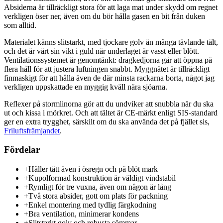
Absiderna är tillräckligt stora för att laga mat under skydd om regnet
verkligen öser ner, även om du bör hålla gasen en bit från duken
som alltid.
Materialet känns slitstarkt, med tjockare golv än många tävlande tält,
och det är värt sin vikt i guld när underlaget är vasst eller blött.
Ventilationssystemet är genomtänkt: dragkedjorna går att öppna på
flera håll för att justera luftningen snabbt. Myggnätet är tillräckligt
finmaskigt för att hålla även de där minsta rackarna borta, något jag
verkligen uppskattade en myggig kväll nära sjöarna.
Reflexer på stormlinorna gör att du undviker att snubbla när du ska
ut och kissa i mörkret. Och att tältet är CE-märkt enligt SIS-standard
ger en extra trygghet, särskilt om du ska använda det på fjället sis,
Friluftsfrämjandet
.
Fördelar
+
Håller tätt även i ösregn och på blöt mark
+
Kupolformad konstruktion är väldigt vindstabil
+
Rymligt för tre vuxna, även om någon är lång
+
Två stora absider, gott om plats för packning
+
Enkel montering med tydlig färgkodning
+
Bra ventilation, minimerar kondens
+
Slitstarkt golv och robusta sömmar