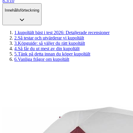
8.5/10
Innehållsförteckning
1
.
kupoltält bäst i test 2026: Detaljerade recensioner
2
.
Så testar och utvärderar vi kupoltält
3
.
Köpguide: så väljer du rätt kupoltält
4
.
Så får du ut mest av din kupoltält
5
.
Tänk på detta innan du köper kupoltält
6
.
Vanliga frågor om kupoltält