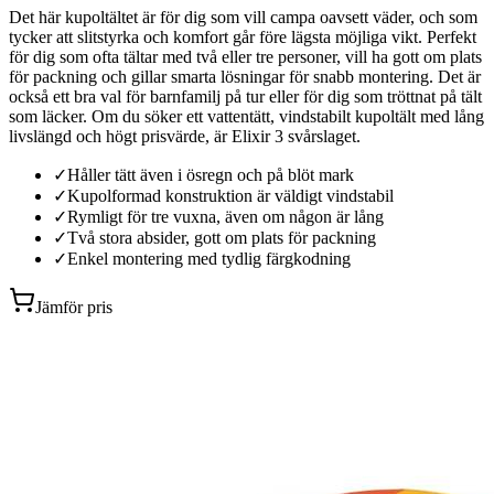
Det här kupoltältet är för dig som vill campa oavsett väder, och som
tycker att slitstyrka och komfort går före lägsta möjliga vikt. Perfekt
för dig som ofta tältar med två eller tre personer, vill ha gott om plats
för packning och gillar smarta lösningar för snabb montering. Det är
också ett bra val för barnfamilj på tur eller för dig som tröttnat på tält
som läcker. Om du söker ett vattentätt, vindstabilt kupoltält med lång
livslängd och högt prisvärde, är Elixir 3 svårslaget.
✓
Håller tätt även i ösregn och på blöt mark
✓
Kupolformad konstruktion är väldigt vindstabil
✓
Rymligt för tre vuxna, även om någon är lång
✓
Två stora absider, gott om plats för packning
✓
Enkel montering med tydlig färgkodning
Jämför pris