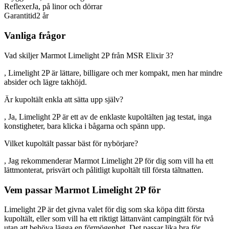
Reflexer
Ja, på linor och dörrar
Garantitid
2 år
Vanliga frågor
Vad skiljer Marmot Limelight 2P från MSR Elixir 3?
, Limelight 2P är lättare, billigare och mer kompakt, men har mindre
absider och lägre takhöjd.
Är kupoltält enkla att sätta upp själv?
, Ja, Limelight 2P är ett av de enklaste kupoltälten jag testat, inga
konstigheter, bara klicka i bågarna och spänn upp.
Vilket kupoltält passar bäst för nybörjare?
, Jag rekommenderar Marmot Limelight 2P för dig som vill ha ett
lättmonterat, prisvärt och pålitligt kupoltält till första tältnatten.
Vem passar Marmot Limelight 2P för
Limelight 2P är det givna valet för dig som ska köpa ditt första
kupoltält, eller som vill ha ett riktigt lättanvänt campingtält för två
utan att behöva lägga en förmögenhet. Det passar lika bra för