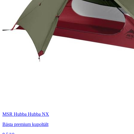
MSR Hubba Hubba NX
Bästa premium kupoltält