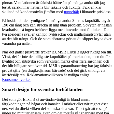
pinnar. Ventilationen är faktiskt bättre än på många andra tält jag
testat, särskilt när nätterna blir råkalla och fuktiga. Fick en klar
skillnad på kondensnivån jämfört med
tunneltält
i liknande prisklass.
På insidan är det rymligare än många andra 3-mans kupoltält. Jag är
190 cm lång och kan sträcka ut mig utan problem. Sovytan är nästan
kvadratisk, så ingen behöver ligga med huvudet mot tältduken. De
två absiderna sväljer kängor, ryggsäckar och matlagningsprylar utan
att det blir trångt. Och de stora dörrarna gör att du slipper krypa över
varandra på natten.
När det gäller prisvärde tycker jag MSR Elixir 3 ligger riktigt bra till.
Visst, det är inte det billigaste kupoltältet på marknaden, men du får
kvalitet och slitstyrka som verkligen märks efter flera säsonger, och
det blir billigare sett över tid. MSR:s garantihantering har jag faktiskt
provat själv (en dragkedja som kärvade) och det gick smidigt via
återförsäljaren. Reklamationsvillkoren är tydliga enligt
Konsumentverket
.
Smart design för svenska förhållanden
Det som gör Elixir 3 så användarvänligt är bland annat
färgkodningen på bågar och kanaler. I mörker eller när regnet öser
ner, vet du direkt vilken del som ska sitta var. Tältet går att resa på
under tio minuter ensam, även om det förstås går snabbare med två.