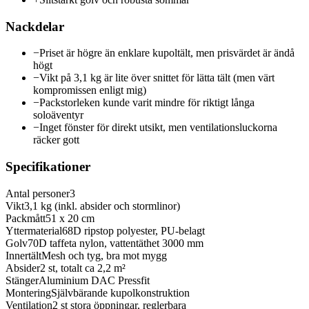
Nackdelar
−
Priset är högre än enklare kupoltält, men prisvärdet är ändå
högt
−
Vikt på 3,1 kg är lite över snittet för lätta tält (men värt
kompromissen enligt mig)
−
Packstorleken kunde varit mindre för riktigt långa
soloäventyr
−
Inget fönster för direkt utsikt, men ventilationsluckorna
räcker gott
Specifikationer
Antal personer
3
Vikt
3,1 kg (inkl. absider och stormlinor)
Packmått
51 x 20 cm
Yttermaterial
68D ripstop polyester, PU-belagt
Golv
70D taffeta nylon, vattentäthet 3000 mm
Innertält
Mesh och tyg, bra mot mygg
Absider
2 st, totalt ca 2,2 m²
Stänger
Aluminium DAC Pressfit
Montering
Självbärande kupolkonstruktion
Ventilation
2 st stora öppningar, reglerbara