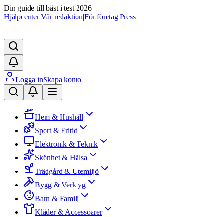
Din guide till bäst i test 2026
Hjälpcenter
|
Vår redaktion
|
För företag
|
Press
Logga in
Skapa konto
Hem & Hushåll
Sport & Fritid
Elektronik & Teknik
Skönhet & Hälsa
Trädgård & Utemiljö
Bygg & Verktyg
Barn & Familj
Kläder & Accessoarer