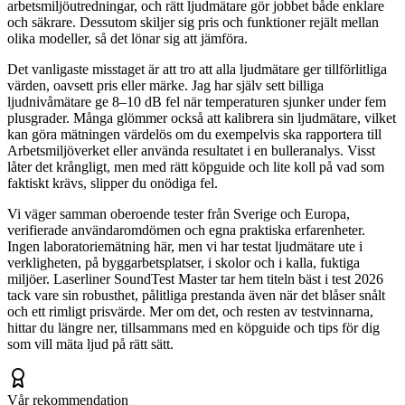
arbetsmiljöutredningar, och rätt ljudmätare gör jobbet både enklare
och säkrare. Dessutom skiljer sig pris och funktioner rejält mellan
olika modeller, så det lönar sig att jämföra.
Det vanligaste misstaget är att tro att alla ljudmätare ger tillförlitliga
värden, oavsett pris eller märke. Jag har själv sett billiga
ljudnivåmätare ge 8–10 dB fel när temperaturen sjunker under fem
plusgrader. Många glömmer också att kalibrera sin ljudmätare, vilket
kan göra mätningen värdelös om du exempelvis ska rapportera till
Arbetsmiljöverket eller använda resultatet i en bulleranalys. Visst
låter det krångligt, men med rätt köpguide och lite koll på vad som
faktiskt krävs, slipper du onödiga fel.
Vi väger samman oberoende tester från Sverige och Europa,
verifierade användaromdömen och egna praktiska erfarenheter.
Ingen laboratoriemätning här, men vi har testat ljudmätare ute i
verkligheten, på byggarbetsplatser, i skolor och i kalla, fuktiga
miljöer. Laserliner SoundTest Master tar hem titeln bäst i test 2026
tack vare sin robusthet, pålitliga prestanda även när det blåser snålt
och ett rimligt prisvärde. Mer om det, och resten av testvinnarna,
hittar du längre ner, tillsammans med en köpguide och tips för dig
som vill mäta ljud på rätt sätt.
Vår rekommendation