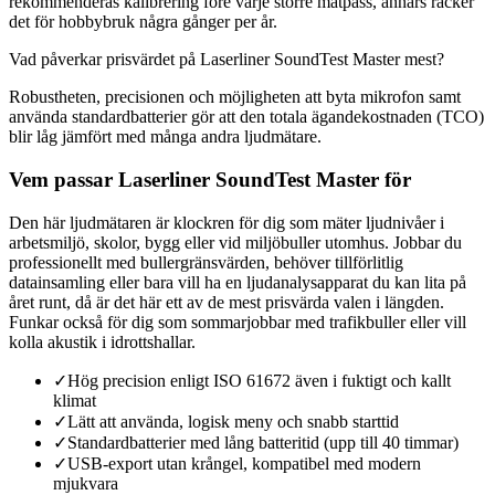
rekommenderas kalibrering före varje större mätpass, annars räcker
det för hobbybruk några gånger per år.
Vad påverkar prisvärdet på Laserliner SoundTest Master mest?
Robustheten, precisionen och möjligheten att byta mikrofon samt
använda standardbatterier gör att den totala ägandekostnaden (TCO)
blir låg jämfört med många andra ljudmätare.
Vem passar Laserliner SoundTest Master för
Den här ljudmätaren är klockren för dig som mäter ljudnivåer i
arbetsmiljö, skolor, bygg eller vid miljöbuller utomhus. Jobbar du
professionellt med bullergränsvärden, behöver tillförlitlig
datainsamling eller bara vill ha en ljudanalysapparat du kan lita på
året runt, då är det här ett av de mest prisvärda valen i längden.
Funkar också för dig som sommarjobbar med trafikbuller eller vill
kolla akustik i idrottshallar.
✓
Hög precision enligt ISO 61672 även i fuktigt och kallt
klimat
✓
Lätt att använda, logisk meny och snabb starttid
✓
Standardbatterier med lång batteritid (upp till 40 timmar)
✓
USB-export utan krångel, kompatibel med modern
mjukvara