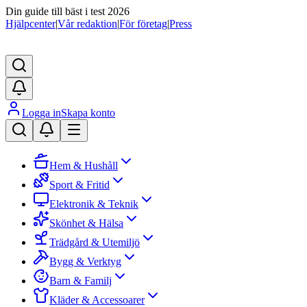
Din guide till bäst i test 2026
Hjälpcenter
|
Vår redaktion
|
För företag
|
Press
Logga in
Skapa konto
Hem & Hushåll
Sport & Fritid
Elektronik & Teknik
Skönhet & Hälsa
Trädgård & Utemiljö
Bygg & Verktyg
Barn & Familj
Kläder & Accessoarer