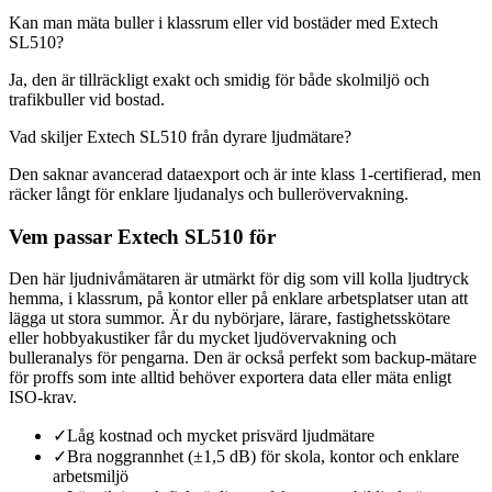
Kan man mäta buller i klassrum eller vid bostäder med Extech
SL510?
Ja, den är tillräckligt exakt och smidig för både skolmiljö och
trafikbuller vid bostad.
Vad skiljer Extech SL510 från dyrare ljudmätare?
Den saknar avancerad dataexport och är inte klass 1-certifierad, men
räcker långt för enklare ljudanalys och bullerövervakning.
Vem passar Extech SL510 för
Den här ljudnivåmätaren är utmärkt för dig som vill kolla ljudtryck
hemma, i klassrum, på kontor eller på enklare arbetsplatser utan att
lägga ut stora summor. Är du nybörjare, lärare, fastighetsskötare
eller hobbyakustiker får du mycket ljudövervakning och
bulleranalys för pengarna. Den är också perfekt som backup-mätare
för proffs som inte alltid behöver exportera data eller mäta enligt
ISO-krav.
✓
Låg kostnad och mycket prisvärd ljudmätare
✓
Bra noggrannhet (±1,5 dB) för skola, kontor och enklare
arbetsmiljö