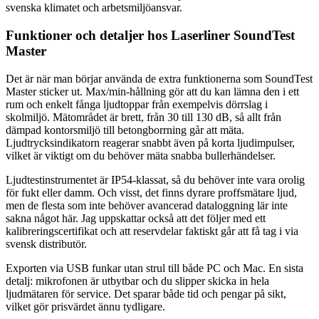
svenska klimatet och arbetsmiljöansvar.
Funktioner och detaljer hos Laserliner SoundTest
Master
Det är när man börjar använda de extra funktionerna som SoundTest
Master sticker ut. Max/min-hållning gör att du kan lämna den i ett
rum och enkelt fånga ljudtoppar från exempelvis dörrslag i
skolmiljö. Mätområdet är brett, från 30 till 130 dB, så allt från
dämpad kontorsmiljö till betongborrning går att mäta.
Ljudtrycksindikatorn reagerar snabbt även på korta ljudimpulser,
vilket är viktigt om du behöver mäta snabba bullerhändelser.
Ljudtestinstrumentet är IP54-klassat, så du behöver inte vara orolig
för fukt eller damm. Och visst, det finns dyrare proffsmätare ljud,
men de flesta som inte behöver avancerad dataloggning lär inte
sakna något här. Jag uppskattar också att det följer med ett
kalibreringscertifikat och att reservdelar faktiskt går att få tag i via
svensk distributör.
Exporten via USB funkar utan strul till både PC och Mac. En sista
detalj: mikrofonen är utbytbar och du slipper skicka in hela
ljudmätaren för service. Det sparar både tid och pengar på sikt,
vilket gör prisvärdet ännu tydligare.