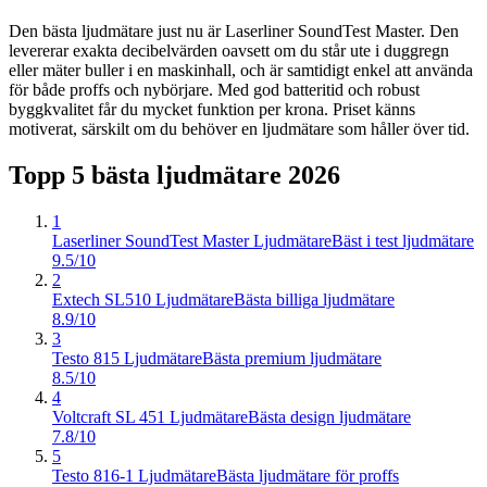
Den bästa ljudmätare just nu är Laserliner SoundTest Master. Den
levererar exakta decibelvärden oavsett om du står ute i duggregn
eller mäter buller i en maskinhall, och är samtidigt enkel att använda
för både proffs och nybörjare. Med god batteritid och robust
byggkvalitet får du mycket funktion per krona. Priset känns
motiverat, särskilt om du behöver en ljudmätare som håller över tid.
Topp 5 bästa
ljudmätare
2026
1
Laserliner SoundTest Master Ljudmätare
Bäst i test ljudmätare
9.5/10
2
Extech SL510 Ljudmätare
Bästa billiga ljudmätare
8.9/10
3
Testo 815 Ljudmätare
Bästa premium ljudmätare
8.5/10
4
Voltcraft SL 451 Ljudmätare
Bästa design ljudmätare
7.8/10
5
Testo 816-1 Ljudmätare
Bästa ljudmätare för proffs