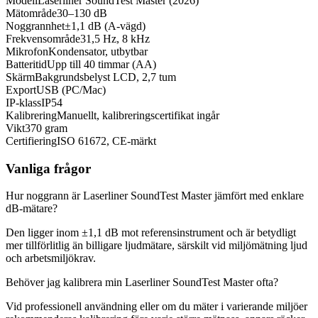
Modell
Laserliner SoundTest Master (2026)
Mätområde
30–130 dB
Noggrannhet
±1,1 dB (A-vägd)
Frekvensområde
31,5 Hz, 8 kHz
Mikrofon
Kondensator, utbytbar
Batteritid
Upp till 40 timmar (AA)
Skärm
Bakgrundsbelyst LCD, 2,7 tum
Export
USB (PC/Mac)
IP-klass
IP54
Kalibrering
Manuellt, kalibreringscertifikat ingår
Vikt
370 gram
Certifiering
ISO 61672, CE-märkt
Vanliga frågor
Hur noggrann är Laserliner SoundTest Master jämfört med enklare
dB-mätare?
Den ligger inom ±1,1 dB mot referensinstrument och är betydligt
mer tillförlitlig än billigare ljudmätare, särskilt vid miljömätning ljud
och arbetsmiljökrav.
Behöver jag kalibrera min Laserliner SoundTest Master ofta?
Vid professionell användning eller om du mäter i varierande miljöer