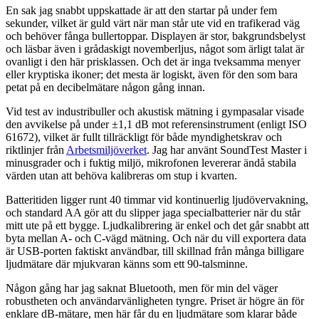
En sak jag snabbt uppskattade är att den startar på under fem
sekunder, vilket är guld värt när man står ute vid en trafikerad väg
och behöver fånga bullertoppar. Displayen är stor, bakgrundsbelyst
och läsbar även i grådaskigt novemberljus, något som ärligt talat är
ovanligt i den här prisklassen. Och det är inga tveksamma menyer
eller kryptiska ikoner; det mesta är logiskt, även för den som bara
petat på en decibelmätare någon gång innan.
Vid test av industribuller och akustisk mätning i gympasalar visade
den avvikelse på under ±1,1 dB mot referensinstrument (enligt ISO
61672), vilket är fullt tillräckligt för både myndighetskrav och
riktlinjer från
Arbetsmiljöverket
. Jag har använt SoundTest Master i
minusgrader och i fuktig miljö, mikrofonen levererar ändå stabila
värden utan att behöva kalibreras om stup i kvarten.
Batteritiden ligger runt 40 timmar vid kontinuerlig ljudövervakning,
och standard AA gör att du slipper jaga specialbatterier när du står
mitt ute på ett bygge. Ljudkalibrering är enkel och det går snabbt att
byta mellan A- och C-vägd mätning. Och när du vill exportera data
är USB-porten faktiskt användbar, till skillnad från många billigare
ljudmätare där mjukvaran känns som ett 90-talsminne.
Någon gång har jag saknat Bluetooth, men för min del väger
robustheten och användarvänligheten tyngre. Priset är högre än för
enklare dB-mätare, men här får du en ljudmätare som klarar både