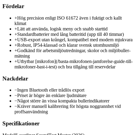
Fördelar
+
Hög precision enligt ISO 61672 även i fuktigt och kallt
klimat
+
Lätt att använda, logisk meny och snabb starttid
+
Standardbatterier med lång batteritid (upp till 40 timmar)
+
USB-export utan krångel, kompatibel med modern mjukvara
+
Robust, IP54-klassad och klarar svensk utomhusmiljö
+
Godkänd för arbetsmiljöutredningar, skolor och miljöbuller-
mätning
+
Utbytbar [mikrofon](/basta-mikrofonen-jamforelse-guide-till-
mikrofoner-bast-i-test) och bra tillgång till reservdelar
Nackdelar
−
Ingen Bluetooth eller trådlös export
−
Priset är högre än enklare ljudmätare
−
Något större än vissa kompakta bullerindikatorer
−
Kräver manuell kalibrering för högsta noggrannhet vid
proffsanvändning
Specifikationer