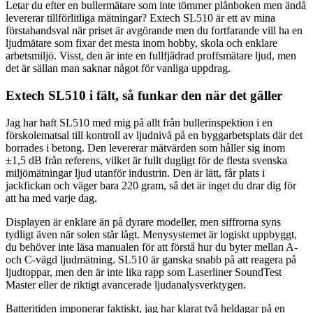
Letar du efter en bullermätare som inte tömmer plånboken men ändå
levererar tillförlitliga mätningar? Extech SL510 är ett av mina
förstahandsval när priset är avgörande men du fortfarande vill ha en
ljudmätare som fixar det mesta inom hobby, skola och enklare
arbetsmiljö. Visst, den är inte en fullfjädrad proffsmätare ljud, men
det är sällan man saknar något för vanliga uppdrag.
Extech SL510 i fält, så funkar den när det gäller
Jag har haft SL510 med mig på allt från bullerinspektion i en
förskolematsal till kontroll av ljudnivå på en byggarbetsplats där det
borrades i betong. Den levererar mätvärden som håller sig inom
±1,5 dB från referens, vilket är fullt dugligt för de flesta svenska
miljömätningar ljud utanför industrin. Den är lätt, får plats i
jackfickan och väger bara 220 gram, så det är inget du drar dig för
att ha med varje dag.
Displayen är enklare än på dyrare modeller, men siffrorna syns
tydligt även när solen står lågt. Menysystemet är logiskt uppbyggt,
du behöver inte läsa manualen för att förstå hur du byter mellan A-
och C-vägd ljudmätning. SL510 är ganska snabb på att reagera på
ljudtoppar, men den är inte lika rapp som Laserliner SoundTest
Master eller de riktigt avancerade ljudanalysverktygen.
Batteritiden imponerar faktiskt, jag har klarat två heldagar på en