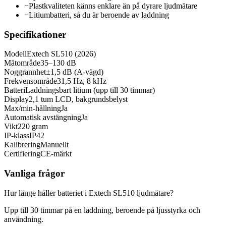
−
Plastkvaliteten känns enklare än på dyrare ljudmätare
−
Litiumbatteri, så du är beroende av laddning
Specifikationer
Modell
Extech SL510 (2026)
Mätområde
35–130 dB
Noggrannhet
±1,5 dB (A-vägd)
Frekvensområde
31,5 Hz, 8 kHz
Batteri
Laddningsbart litium (upp till 30 timmar)
Display
2,1 tum LCD, bakgrundsbelyst
Max/min-hållning
Ja
Automatisk avstängning
Ja
Vikt
220 gram
IP-klass
IP42
Kalibrering
Manuellt
Certifiering
CE-märkt
Vanliga frågor
Hur länge håller batteriet i Extech SL510 ljudmätare?
Upp till 30 timmar på en laddning, beroende på ljusstyrka och
användning.