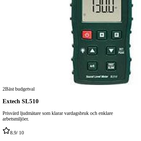
2
Bäst budgetval
Extech SL510
Prisvärd ljudmätare som klarar vardagsbruk och enklare
arbetsmiljöer.
8.9
/ 10