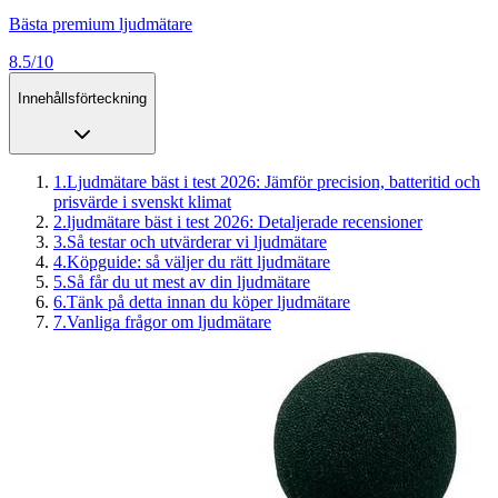
Bästa premium ljudmätare
8.5/10
Innehållsförteckning
1
.
Ljudmätare bäst i test 2026: Jämför precision, batteritid och
prisvärde i svenskt klimat
2
.
ljudmätare bäst i test 2026: Detaljerade recensioner
3
.
Så testar och utvärderar vi ljudmätare
4
.
Köpguide: så väljer du rätt ljudmätare
5
.
Så får du ut mest av din ljudmätare
6
.
Tänk på detta innan du köper ljudmätare
7
.
Vanliga frågor om ljudmätare