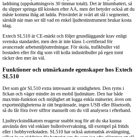
laddning (uppskattningsvis 30 timmar totalt). Det är litiumbatteri, så
du slipper springa till kiosken efter AA, men det betyder också att du
måste komma ihåg att ladda. Prisvärdet är svårt att slå i segmentet,
särskilt när man ser till vad en enkel ljudtestinstrument brukar kosta
idag.
Extech SL510 är CE-märkt och följer grundläggande krav enligt
svenska standarder, men den är inte klass 1-certifierad för
avancerade arbetsmiljöutredningar. För skola, trafikbuller vid
bostaden eller för dig som vill kolla industribuller på egen tomt
räcker den mer än väl.
Funktioner och utmärkande egenskaper hos Extech
SL510
Det som gör SL510 extra intressant är smidigheten. Den ryms i
fickan och väger mindre än en mobil ljudmätare. Den har både
max/min-funktion och möjlighet att logga enkla mätserier, även om
exportmöjligheterna är rätt begränsade, ingen USB eller Bluetooth,
så du får föra över siffror manuellt om du vill analysera i efterhand.
Ljudtrycksindikatorn reagerar snabbt nog för att du ska kunna
använda den vid enklare bullerövervakning, till exempel på fritids
eller i hobbyverkstaden. SL510 har också automatisk avstängning,