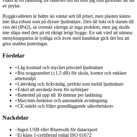
vilket är en räddning för batteriet om du som jag ofta glömmer att slå
av prylar.
Byggkvaliteten är bättre än väntat sett till priset, men plasten känns
inte lika robust som på dyrare ljudmätare. Den tål fukt och damm till
viss del (IP42), så svenskt vårregn är inga problem, men jag skulle
inte släpa med den på ett riktigt lerigt bygge. En sak värd att nämna:
menyknapparna är tydliga och även med handskar gick det bra att
göra snabba justeringar.
Fördelar
+
Låg kostnad och mycket prisvärd ljudmätare
+
Bra noggrannhet (±1,5 dB) för skola, kontor och enklare
arbetsmiljö
+
Lättviktig och fickvänlig, perfekt som mobil ljudmätare
+
Enkel att använda även för nybörjare
+
Batteritid på upp till 30 timmar per laddning
+
Max/min-funktion och automatisk avstängning
+
CE-märkt och följer grundläggande säkerhetskrav
Nackdelar
−
Ingen USB eller Bluetooth för dataexport
−
Ej klass 1-certifierad enligt ISO 61672