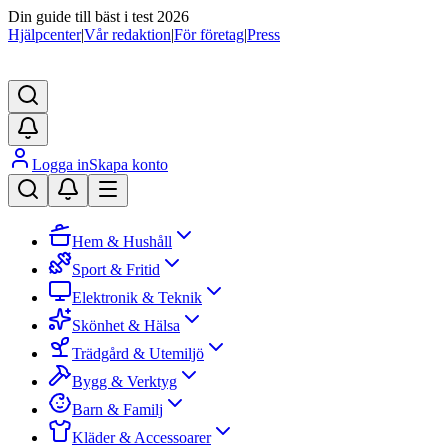
Din guide till bäst i test 2026
Hjälpcenter
|
Vår redaktion
|
För företag
|
Press
Logga in
Skapa konto
Hem & Hushåll
Sport & Fritid
Elektronik & Teknik
Skönhet & Hälsa
Trädgård & Utemiljö
Bygg & Verktyg
Barn & Familj
Kläder & Accessoarer