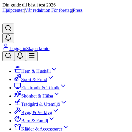
Din guide till bäst i test 2026
Hjälpcenter
|
Vår redaktion
|
För företag
|
Press
Logga in
Skapa konto
Hem & Hushåll
Sport & Fritid
Elektronik & Teknik
Skönhet & Hälsa
Trädgård & Utemiljö
Bygg & Verktyg
Barn & Familj
Kläder & Accessoarer