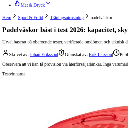
Mat & Dryck
Hem
Sport & Fritid
Träningsutrustning
padelväskor
Padelväskor bäst i test 2026: kapacitet, s
Urval baserat på oberoende tester, verifierade omdömen och teknisk da
Skrivet av:
Johan Eriksson
|
Granskat av:
Erik Larsson
|
Publ
Observera att vi kan få provision via återförsäljarlänkar. Inga varum
Testvinnarna