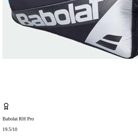
Babolat RH Pro
1
9.5/10