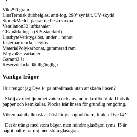
Vikt
290 gram
Lins
Termisk dubbelglas, anti-fog, 290° synfält, UV-skydd
Storlek
Medel, passar de flesta vuxna
Ventilation
32 luftkanaler
CE-märkning
Ja (SIS-standard)
Linsbyte
Verktygslöst, under 1 minut
Justerbar rem
Ja, steglös
Material
Polykarbonat, gummerad ram
Färgval
8+ varianter
Garanti
2 år
Reservdelar
Ja, lättillgängliga
Vanliga frågor
Hur rengör jag Dye I4 paintballmask utan att skada linsen?
, Skölj av med ljummet vatten och använd mikrofiberduk. Undvik
papper och kemikalier. Plocka isär linsen för grundlig rengöring.
Vilken paintballmask är bäst för glasögonbärare, funkar Dye I4?
, Det är trångt med stora bågar, men mindre glasögon ryms. I5 är
något bättre för dig med stora glasögon.