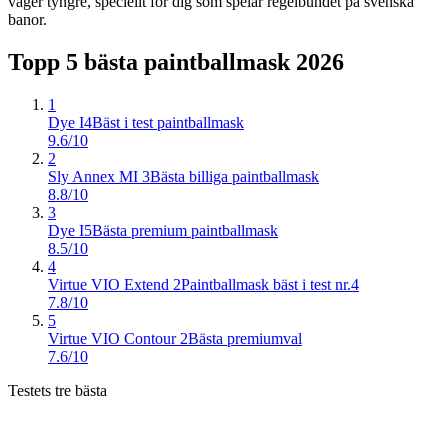
väger tyngre, speciellt för dig som spelar regelbundet på svenska
banor.
Topp 5 bästa
paintballmask
2026
1
Dye I4
Bäst i test paintballmask
9.6/10
2
Sly Annex MI 3
Bästa billiga paintballmask
8.8/10
3
Dye I5
Bästa premium paintballmask
8.5/10
4
Virtue VIO Extend 2
Paintballmask bäst i test nr.4
7.8/10
5
Virtue VIO Contour 2
Bästa premiumval
7.6/10
Testets tre bästa