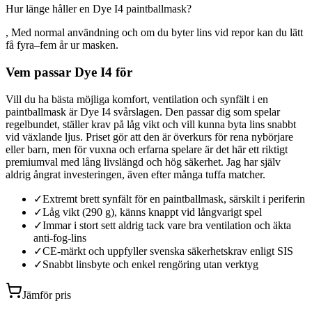
Hur länge håller en Dye I4 paintballmask?
, Med normal användning och om du byter lins vid repor kan du lätt
få fyra–fem år ur masken.
Vem passar Dye I4 för
Vill du ha bästa möjliga komfort, ventilation och synfält i en
paintballmask är Dye I4 svårslagen. Den passar dig som spelar
regelbundet, ställer krav på låg vikt och vill kunna byta lins snabbt
vid växlande ljus. Priset gör att den är överkurs för rena nybörjare
eller barn, men för vuxna och erfarna spelare är det här ett riktigt
premiumval med lång livslängd och hög säkerhet. Jag har själv
aldrig ångrat investeringen, även efter många tuffa matcher.
✓
Extremt brett synfält för en paintballmask, särskilt i periferin
✓
Låg vikt (290 g), känns knappt vid långvarigt spel
✓
Immar i stort sett aldrig tack vare bra ventilation och äkta
anti-fog-lins
✓
CE-märkt och uppfyller svenska säkerhetskrav enligt SIS
✓
Snabbt linsbyte och enkel rengöring utan verktyg
Jämför pris