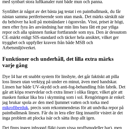
med synbart stora luftkanaler runt både mun och panna.
Synfältet är något av det bästa jag testat i en paintballmask, du får
nästan samma periferiseende som utan mask. Det märks särskilt när
du behöver ha koll på motståndare i ögonvrån. Visst, priset är högt,
men efter fyra års användning har min lins bara fått ett par ytliga
repor och alla spännen funkar fortfarande som nya. Den är dessutom
CE-märkt enligt SIS-standard och täcker hela ansiktet, vilket ger
trygghet och uppfyller kraven från både MSB och
Arbetsmiljöverket.
Funktioner och underhåll, det lilla extra märks
varje gång
Dye I4 har ett snabbt system för linsbyte, det går faktiskt att pilla
loss linsen utan verktyg på under en minut, även med handskar.
Linsen har både UV-skydd och anti-fog-behandling från fabrik. Det
går att köpa reservdelar och extra linser i olika färger, vilket gör att
masken funkar lika bra i skymning som i sol. Rengöringen är enkel:
jag brukar spola av den med ljummet vatten och torka med
mikrofiberduk
, precis som rekommenderas för att undvika repor på
paintballmask linsen. Får du in lera eller färg innanför visiret är det
inga problem att plocka isär och sätta ihop allt igen.
Det finns ingen inbyggd fläkt (som vissa proffsmodeller har), men