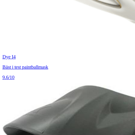
Dye I4
Bäst i test paintballmask
9.6/10