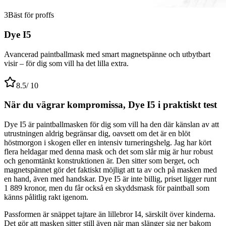
3
Bäst för proffs
Dye I5
Avancerad paintballmask med smart magnetspänne och utbytbart
visir – för dig som vill ha det lilla extra.
8.5
/ 10
När du vägrar kompromissa, Dye I5 i praktiskt test
Dye I5 är paintballmasken för dig som vill ha den där känslan av att
utrustningen aldrig begränsar dig, oavsett om det är en blöt
höstmorgon i skogen eller en intensiv turneringshelg. Jag har kört
flera heldagar med denna mask och det som slår mig är hur robust
och genomtänkt konstruktionen är. Den sitter som berget, och
magnetspännet gör det faktiskt möjligt att ta av och på masken med
en hand, även med handskar. Dye I5 är inte billig, priset ligger runt
1 889 kronor, men du får också en skyddsmask för paintball som
känns pålitlig rakt igenom.
Passformen är snäppet tajtare än lillebror I4, särskilt över kinderna.
Det gör att masken sitter still även när man slänger sig ner bakom