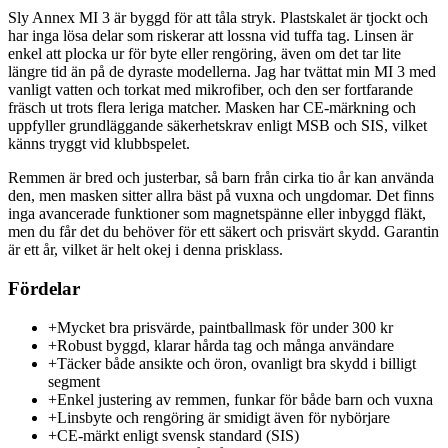
Sly Annex MI 3 är byggd för att tåla stryk. Plastskalet är tjockt och
har inga lösa delar som riskerar att lossna vid tuffa tag. Linsen är
enkel att plocka ur för byte eller rengöring, även om det tar lite
längre tid än på de dyraste modellerna. Jag har tvättat min MI 3 med
vanligt vatten och torkat med mikrofiber, och den ser fortfarande
fräsch ut trots flera leriga matcher. Masken har CE-märkning och
uppfyller grundläggande säkerhetskrav enligt MSB och SIS, vilket
känns tryggt vid klubbspelet.
Remmen är bred och justerbar, så barn från cirka tio år kan använda
den, men masken sitter allra bäst på vuxna och ungdomar. Det finns
inga avancerade funktioner som magnetspänne eller inbyggd fläkt,
men du får det du behöver för ett säkert och prisvärt skydd. Garantin
är ett år, vilket är helt okej i denna prisklass.
Fördelar
+
Mycket bra prisvärde, paintballmask för under 300 kr
+
Robust byggd, klarar hårda tag och många användare
+
Täcker både ansikte och öron, ovanligt bra skydd i billigt
segment
+
Enkel justering av remmen, funkar för både barn och vuxna
+
Linsbyte och rengöring är smidigt även för nybörjare
+
CE-märkt enligt svensk standard (SIS)