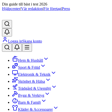
Din guide till bäst i test 2026
Hjälpcenter
|
Vår redaktion
|
För företag
|
Press
Logga in
Skapa konto
Hem & Hushåll
Sport & Fritid
Elektronik & Teknik
Skönhet & Hälsa
Trädgård & Utemiljö
Bygg & Verktyg
Barn & Familj
Kläder & Accessoarer