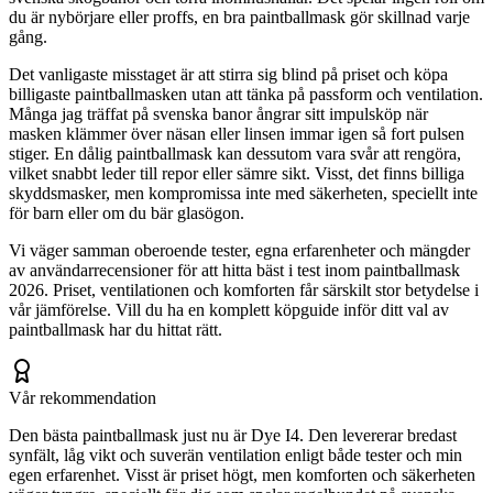
du är nybörjare eller proffs, en bra paintballmask gör skillnad varje
gång.
Det vanligaste misstaget är att stirra sig blind på priset och köpa
billigaste paintballmasken utan att tänka på passform och ventilation.
Många jag träffat på svenska banor ångrar sitt impulsköp när
masken klämmer över näsan eller linsen immar igen så fort pulsen
stiger. En dålig paintballmask kan dessutom vara svår att rengöra,
vilket snabbt leder till repor eller sämre sikt. Visst, det finns billiga
skyddsmasker, men kompromissa inte med säkerheten, speciellt inte
för barn eller om du bär glasögon.
Vi väger samman oberoende tester, egna erfarenheter och mängder
av användarrecensioner för att hitta bäst i test inom paintballmask
2026. Priset, ventilationen och komforten får särskilt stor betydelse i
vår jämförelse. Vill du ha en komplett köpguide inför ditt val av
paintballmask har du hittat rätt.
Vår rekommendation
Den bästa paintballmask just nu är Dye I4. Den levererar bredast
synfält, låg vikt och suverän ventilation enligt både tester och min
egen erfarenhet. Visst är priset högt, men komforten och säkerheten