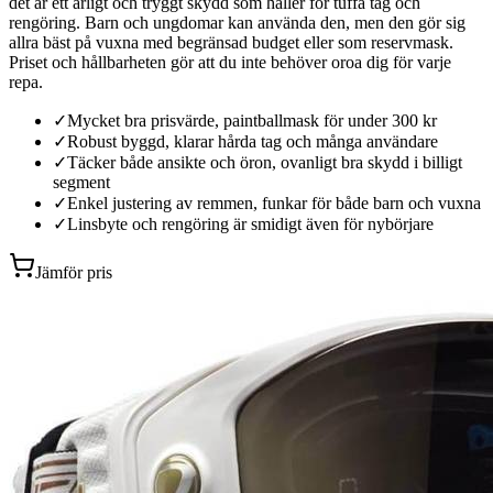
det är ett ärligt och tryggt skydd som håller för tuffa tag och
rengöring. Barn och ungdomar kan använda den, men den gör sig
allra bäst på vuxna med begränsad budget eller som reservmask.
Priset och hållbarheten gör att du inte behöver oroa dig för varje
repa.
✓
Mycket bra prisvärde, paintballmask för under 300 kr
✓
Robust byggd, klarar hårda tag och många användare
✓
Täcker både ansikte och öron, ovanligt bra skydd i billigt
segment
✓
Enkel justering av remmen, funkar för både barn och vuxna
✓
Linsbyte och rengöring är smidigt även för nybörjare
Jämför pris