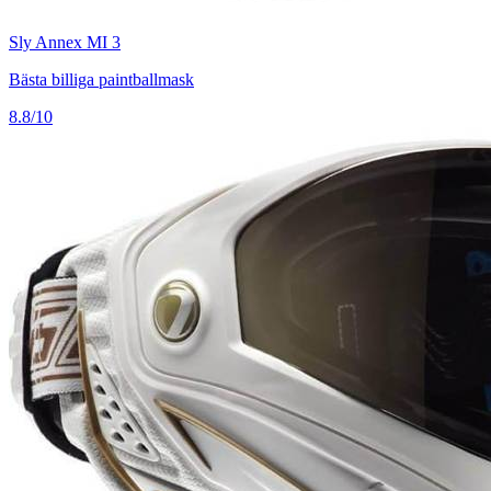
Sly Annex MI 3
Bästa billiga paintballmask
8.8/10