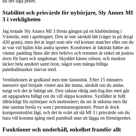
till det låga priset.
Stabilitet och prisvärde för nybörjare, Sly Annex MI
3 i verkligheten
Jag testade Sly Annex MI 3 första gången på en klubbträning i
Västerås, mitt i aprilregnet. Den är inte särskilt lätt (väger in på drygt
420 gram), men det är inget som stör vid kortare matcher eller om du
är van vid hjälm från andra sporter. Komforten är faktiskt bättre än
väntat: padding finns där den behövs och remmen är enkel att justera
även för barn och ungdomar. Skyddet känns robust, och masken
täcker hela ansiktet samt öron, något som många billiga
paintballmasker slarvar med.
Ventilationen är godkänd men inte fantastisk. Efter 15 minuters
intensivt spel började visiret ana lite imma, särskilt om du andas
tungt och det är fuktigt ute. Den saknar riktig anti-fog-lins men går
att uppgradera billigt om du vill slippa kondens. Synfältet är fullt
tillräckligt för nybörjare och motionärer; du ser åt sidorna men får
inte samma breda vy som i premiumsegmentet. Priset är dock
kompromisslöst lågt, och det är svårt att slå MI 3 i prisvärde om du
bara vill komma igång med paintball utan att lägga en förmögenhet.
Funktioner och underhåll, enkelhet framför allt