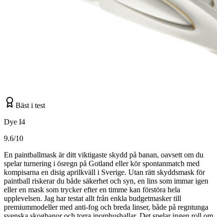
Bäst i test
Dye I4
9.6/10
En paintballmask är ditt viktigaste skydd på banan, oavsett om du
spelar turnering i ösregn på Gotland eller kör spontanmatch med
kompisarna en disig aprilkväll i Sverige. Utan rätt skyddsmask för
paintball riskerar du både säkerhet och syn, en lins som immar igen
eller en mask som trycker efter en timme kan förstöra hela
upplevelsen. Jag har testat allt från enkla budgetmasker till
premiummodeller med anti-fog och breda linser, både på regntunga
svenska skogbanor och torra inomhushallar. Det spelar ingen roll om