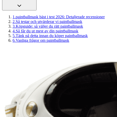
1
.
paintballmask bäst i test 2026: Detaljerade recensioner
2
.
Så testar och utvärderar vi paintballmask
3
.
Köpguide: så väljer du rätt paintballmask
4
.
Så får du ut mest av din paintballmask
5
.
Tänk på detta innan du köper paintballmask
6
.
Vanliga frågor om paintballmask