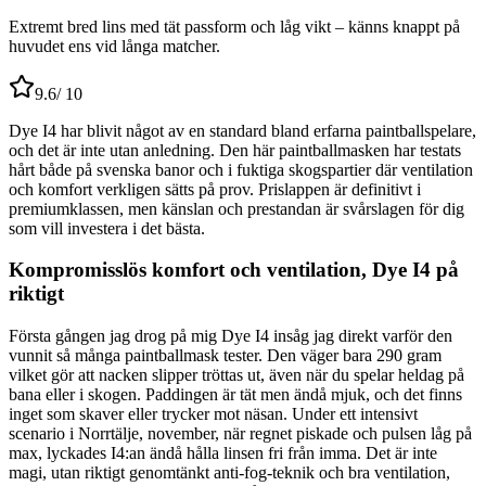
Extremt bred lins med tät passform och låg vikt – känns knappt på
huvudet ens vid långa matcher.
9.6
/ 10
Dye I4 har blivit något av en standard bland erfarna paintballspelare,
och det är inte utan anledning. Den här paintballmasken har testats
hårt både på svenska banor och i fuktiga skogspartier där ventilation
och komfort verkligen sätts på prov. Prislappen är definitivt i
premiumklassen, men känslan och prestandan är svårslagen för dig
som vill investera i det bästa.
Kompromisslös komfort och ventilation, Dye I4 på
riktigt
Första gången jag drog på mig Dye I4 insåg jag direkt varför den
vunnit så många paintballmask tester. Den väger bara 290 gram
vilket gör att nacken slipper tröttas ut, även när du spelar heldag på
bana eller i skogen. Paddingen är tät men ändå mjuk, och det finns
inget som skaver eller trycker mot näsan. Under ett intensivt
scenario i Norrtälje, november, när regnet piskade och pulsen låg på
max, lyckades I4:an ändå hålla linsen fri från imma. Det är inte
magi, utan riktigt genomtänkt anti-fog-teknik och bra ventilation,