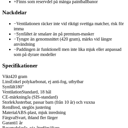
+
Finns som reservdel på många paintballbanor
Nackdelar
−
Ventilationen räcker inte vid riktigt svettiga matcher, risk för
imma
−
Synfältet är smalare än på premium-masker
−
Tyngre än genomsnittet (420 gram), märks vid längre
användning
−
Paddingen är funktionell men inte lika mjuk eller anpassad
som på dyrare modeller
Specifikationer
Vikt
420 gram
Lins
Enkel polykarbonat, ej anti-fog, utbytbar
Synfält
180°
Ventilation
Standard, 18 hål
CE-märkning
Ja (SIS-standard)
Storlek
Justerbar, passar barn (från 10 år) och vuxna
Rem
Bred, steglös justering
Material
ABS-plast, mjuk inredning
Färgval
Svart, ibland fler färger
Garanti
1 år
Reservdelar
Ja, via återförsäljare