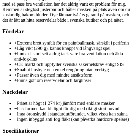
med så pass bra ventilation har det aldrig varit ett problem för mig.
Remmen är steglöst justerbar och håller masken på plats även om du
kastar dig bakom hinder. Dye lämnar två års garanti på masken, och
det är lätt att hitta reservdelar både i svenska butiker och på nätet.
Fördelar
+
Extremt brett synfält för en paintballmask, särskilt i periferin
+
Låg vikt (290 g), känns knappt vid långvarigt spel
+
Immar i stort sett aldrig tack vare bra ventilation och äkta
anti-fog-lins
+
CE-märkt och uppfyller svenska säkerhetskrav enligt SIS
+
Snabbt linsbyte och enkel rengöring utan verktyg
+
Passar även dig med mindre ansiktsform
+
Finns gott om reservdelar och färglinser
Nackdelar
−
Priset är högt (1 274 kr) jämfört med enklare masker
−
Passformen kan bli tight för dig med riktigt stort huvud
−
Inga öronskydd i standardutförandet, vilket vissa kan sakna
−
Ingen inbyggd anti-fog-fläkt (kan påverka hardcore-spelare)
Specifikationer