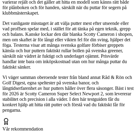
varierar rejält och det gäller att hitta en modell som känns rätt både
för plånboken och för handen, särskilt när du puttar för segern på
klubbmästerskapet.
Det vanligaste misstaget är att välja putter mest efter utseende eller
vad proffsen spelar med, i stället för att tänka på egen teknik, grepp
och balans. Kanske lockar den där blanka Scotty Cameron i shopen,
men om skaftet är för långt eller vikten fel för din sving, hjälper det
föga. Testerna visar att många svenska golfare förbiser greppets
känsla och hur puttern faktiskt rullar bollen på svenska greener,
särskilt när vädret är fuktigt och underlaget ojämnt. Prisvärde
handlar inte bara om inköpskostnad utan om hur många puttar du
faktiskt sänker.
Vi väger samman oberoende tester från bland annat Råd & Rön och
Golf Digest, egna speltester på svenska banor, och
långtidserfarenhet av hur putters håller över flera säsonger. Bäst i test
för 2026 är Scotty Cameron Super Select Newport 2, som levererar
stabilitet och precision i alla väder. I den här testguiden får du
konkret hjälp att hitta rätt putter och förstå vad du faktiskt får för
pengarna.
Vår rekommendation