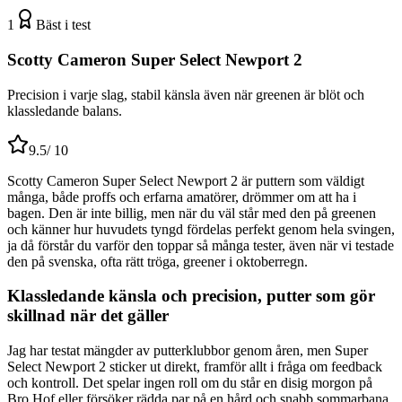
1
Bäst i test
Scotty Cameron Super Select Newport 2
Precision i varje slag, stabil känsla även när greenen är blöt och
klassledande balans.
9.5
/ 10
Scotty Cameron Super Select Newport 2 är puttern som väldigt
många, både proffs och erfarna amatörer, drömmer om att ha i
bagen. Den är inte billig, men när du väl står med den på greenen
och känner hur huvudets tyngd fördelas perfekt genom hela svingen,
ja då förstår du varför den toppar så många tester, även när vi testade
den på svenska, ofta rätt tröga, greener i oktoberregn.
Klassledande känsla och precision, putter som gör
skillnad när det gäller
Jag har testat mängder av putterklubbor genom åren, men Super
Select Newport 2 sticker ut direkt, framför allt i fråga om feedback
och kontroll. Det spelar ingen roll om du står en disig morgon på
Bro Hof eller försöker rädda par på en hård och snabb sommarbana,