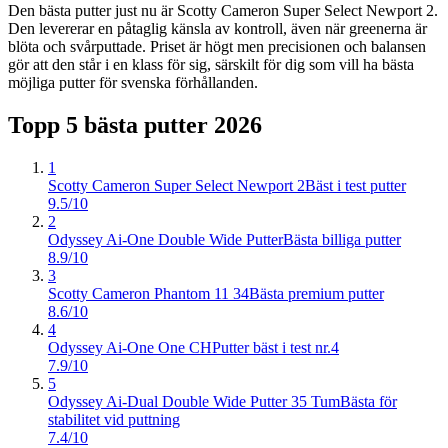
Den bästa putter just nu är Scotty Cameron Super Select Newport 2.
Den levererar en påtaglig känsla av kontroll, även när greenerna är
blöta och svårputtade. Priset är högt men precisionen och balansen
gör att den står i en klass för sig, särskilt för dig som vill ha bästa
möjliga putter för svenska förhållanden.
Topp 5 bästa
putter
2026
1
Scotty Cameron Super Select Newport 2
Bäst i test putter
9.5/10
2
Odyssey Ai-One Double Wide Putter
Bästa billiga putter
8.9/10
3
Scotty Cameron Phantom 11 34
Bästa premium putter
8.6/10
4
Odyssey Ai-One One CH
Putter bäst i test nr.4
7.9/10
5
Odyssey Ai-Dual Double Wide Putter 35 Tum
Bästa för
stabilitet vid puttning
7.4/10