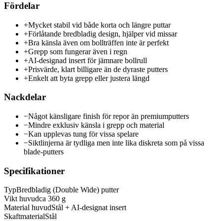
Fördelar
+
Mycket stabil vid både korta och längre puttar
+
Förlåtande bredbladig design, hjälper vid missar
+
Bra känsla även om bollträffen inte är perfekt
+
Grepp som fungerar även i regn
+
AI-designad insert för jämnare bollrull
+
Prisvärde, klart billigare än de dyraste putters
+
Enkelt att byta grepp eller justera längd
Nackdelar
−
Något känsligare finish för repor än premiumputters
−
Mindre exklusiv känsla i grepp och material
−
Kan upplevas tung för vissa spelare
−
Siktlinjerna är tydliga men inte lika diskreta som på vissa
blade-putters
Specifikationer
Typ
Bredbladig (Double Wide) putter
Vikt huvud
ca 360 g
Material huvud
Stål + AI-designat insert
Skaftmaterial
Stål