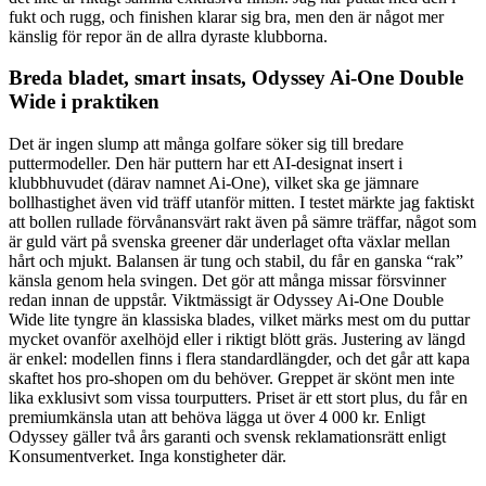
fukt och rugg, och finishen klarar sig bra, men den är något mer
känslig för repor än de allra dyraste klubborna.
Breda bladet, smart insats, Odyssey Ai-One Double
Wide i praktiken
Det är ingen slump att många golfare söker sig till bredare
puttermodeller. Den här puttern har ett AI-designat insert i
klubbhuvudet (därav namnet Ai-One), vilket ska ge jämnare
bollhastighet även vid träff utanför mitten. I testet märkte jag faktiskt
att bollen rullade förvånansvärt rakt även på sämre träffar, något som
är guld värt på svenska greener där underlaget ofta växlar mellan
hårt och mjukt. Balansen är tung och stabil, du får en ganska “rak”
känsla genom hela svingen. Det gör att många missar försvinner
redan innan de uppstår. Viktmässigt är Odyssey Ai-One Double
Wide lite tyngre än klassiska blades, vilket märks mest om du puttar
mycket ovanför axelhöjd eller i riktigt blött gräs. Justering av längd
är enkel: modellen finns i flera standardlängder, och det går att kapa
skaftet hos pro-shopen om du behöver. Greppet är skönt men inte
lika exklusivt som vissa tourputters. Priset är ett stort plus, du får en
premiumkänsla utan att behöva lägga ut över 4 000 kr. Enligt
Odyssey gäller två års garanti och svensk reklamationsrätt enligt
Konsumentverket. Inga konstigheter där.