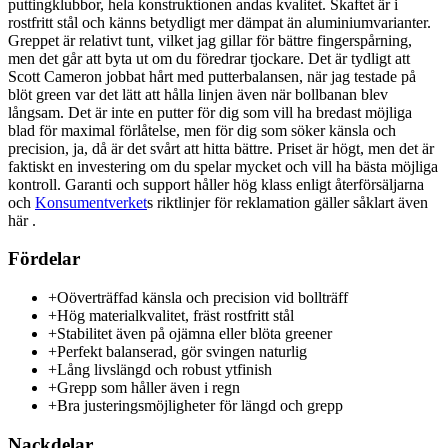
puttingklubbor, hela konstruktionen andas kvalitet. Skaftet är i
rostfritt stål och känns betydligt mer dämpat än aluminiumvarianter.
Greppet är relativt tunt, vilket jag gillar för bättre fingerspårning,
men det går att byta ut om du föredrar tjockare. Det är tydligt att
Scott Cameron jobbat hårt med putterbalansen, när jag testade på
blöt green var det lätt att hålla linjen även när bollbanan blev
långsam. Det är inte en putter för dig som vill ha bredast möjliga
blad för maximal förlåtelse, men för dig som söker känsla och
precision, ja, då är det svårt att hitta bättre. Priset är högt, men det är
faktiskt en investering om du spelar mycket och vill ha bästa möjliga
kontroll. Garanti och support håller hög klass enligt återförsäljarna
och
Konsumentverket
s riktlinjer för reklamation gäller såklart även
här .
Fördelar
+
Oöverträffad känsla och precision vid bollträff
+
Hög materialkvalitet, fräst rostfritt stål
+
Stabilitet även på ojämna eller blöta greener
+
Perfekt balanserad, gör svingen naturlig
+
Lång livslängd och robust ytfinish
+
Grepp som håller även i regn
+
Bra justeringsmöjligheter för längd och grepp
Nackdelar