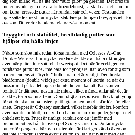
dig som ibland vill ha lite mer “auto-pilot” på greenen. Det bredare
putterhuvudet ger en extra förtroendeboost, särskilt när det handlar
om korta, pressade puttar när rundan står och väger. Testpanelen
uppskattade direkt hur mycket stabilare puttningen blev, speciellt för
oss som lätt vrider händerna vid nervösa moment.
Trygghet och stabilitet, bredbladig putter som
hjälper dig hålla linjen
Något som slog mig redan första rundan med Odyssey Ai-One
Double Wide var hur mycket enklare det blev att hålla riktningen
även när putten inte satt mitt i sweetspot. Det här är verkligen en
förlåtande puttklubba, inte bara för nybörjare utan även för dig som
har en tendens att “trycka” bollen när det är viktigt. Den breda
bladformen (double wide) ger extra moment of inertia, så när du
missar mitt på bladet tappar du inte linjen lika lätt. Känslan vid
bollträff är dämpad, nästan lite mjuk, vilket många gillar när det är
snabba, torra sommarbanor. Samtidigt är responsen tillräckligt tydlig
för att du ska kunna justera puttingtekniken om du slår för hårt eller
snett. Greppet är Odyssey-standard, vilket innebär rätt bra komfort
även när det är blött, men vill du ha ännu tjockare puttergrepp är det
enkelt att byta. Priset är rimligt, särskilt om du jämför med
premiumputters från till exempel Scotty Cameron. Du får mycket
putter för pengarna här, och materialen är klart godkända även om
det inte är riktigt samma exklusiva finish. Jag har puttat med den i