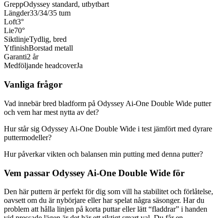
Grepp
Odyssey standard, utbytbart
Längder
33/34/35 tum
Loft
3°
Lie
70°
Siktlinje
Tydlig, bred
Ytfinish
Borstad metall
Garanti
2 år
Medföljande headcover
Ja
Vanliga frågor
Vad innebär bred bladform på Odyssey Ai-One Double Wide putter
och vem har mest nytta av det?
Hur står sig Odyssey Ai-One Double Wide i test jämfört med dyrare
puttermodeller?
Hur påverkar vikten och balansen min putting med denna putter?
Vem passar Odyssey Ai-One Double Wide för
Den här puttern är perfekt för dig som vill ha stabilitet och förlåtelse,
oavsett om du är nybörjare eller har spelat några säsonger. Har du
problem att hålla linjen på korta puttar eller lätt “fladdrar” i handen
vid pressade lägen är det här ett riktigt smart val. Du får en