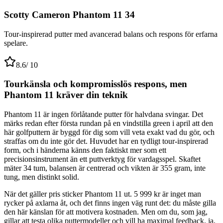
Scotty Cameron Phantom 11 34
Tour-inspirerad putter med avancerad balans och respons för erfarna
spelare.
8.6
/ 10
Tourkänsla och kompromisslös respons, men
Phantom 11 kräver din teknik
Phantom 11 är ingen förlåtande putter för halvdana svingar. Det
märks redan efter första rundan på en vindstilla green i april att den
här golfputtern är byggd för dig som vill veta exakt vad du gör, och
straffas om du inte gör det. Huvudet har en tydligt tour-inspirerad
form, och i händerna känns den faktiskt mer som ett
precisionsinstrument än ett puttverktyg för vardagsspel. Skaftet
mäter 34 tum, balansen är centrerad och vikten är 355 gram, inte
tung, men distinkt solid.
När det gäller pris sticker Phantom 11 ut. 5 999 kr är inget man
rycker på axlarna åt, och det finns ingen väg runt det: du måste gilla
den här känslan för att motivera kostnaden. Men om du, som jag,
gillar att testa olika puttermodeller och vill ha maximal feedback, ja,