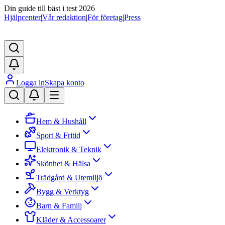
Din guide till bäst i test 2026
Hjälpcenter
|
Vår redaktion
|
För företag
|
Press
Logga in
Skapa konto
Hem & Hushåll
Sport & Fritid
Elektronik & Teknik
Skönhet & Hälsa
Trädgård & Utemiljö
Bygg & Verktyg
Barn & Familj
Kläder & Accessoarer