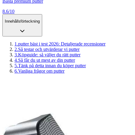
Bästa premium putter
8.6/10
Innehållsförteckning
1
.
putter bäst i test 2026: Detaljerade recensioner
2
.
Så testar och utvärderar vi putter
3
.
Köpguide: så väljer du rätt putter
4
.
Så får du ut mest av din putter
5
.
Tänk på detta innan du köper putter
6
.
Vanliga frågor om putter