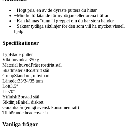
−
Högt pris, en av de dyraste putters du hittar
−
Mindre förlåtande för nybörjare eller orena träffar
−
Kan kännas “tunn” i greppet om du har stora händer
−
Saknar tydliga siktlinjer för den som vill ha mycket visuell
hjälp
Specifikationer
Typ
Blade-putter
Vikt huvud
ca 350 g
Material huvud
Fräst rostfritt stål
Skaftmaterial
Rostfritt stål
Grepp
Standard, utbytbart
Längder
33/34/35 tum
Loft
3.5°
Lie
70°
Ytfinish
Borstad stål
Siktlinje
Enkel, diskret
Garanti
2 år (enligt svensk konsumenträtt)
Tillhörande headcover
Ja
Vanliga frågor