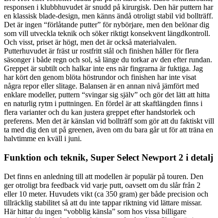
responsen i klubbhuvudet är snudd på kirurgisk. Den här puttern har
en klassisk blade-design, men känns ändå otroligt stabil vid bollträff.
Det är ingen “förlåtande putter” för nybörjare, men den belönar dig
som vill utveckla teknik och söker riktigt konsekvent längdkontroll.
Och visst, priset är högt, men det är också materialvalen.
Putterhuvudet är fräst ur rostfritt stål och finishen håller för flera
säsonger i både regn och sol, så länge du torkar av den efter rundan.
Greppet är subtilt och halkar inte ens när fingrarna är fuktiga. Jag
har kört den genom blöta höstrundor och finishen har inte visat
några repor eller slitage. Balansen är en annan nivå jämfört med
enklare modeller, puttern “svingar sig själv” och gör det lätt att hitta
en naturlig rytm i puttningen. En fördel är att skaftlängden finns i
flera varianter och du kan justera greppet efter handstorlek och
preferens. Men det är känslan vid bollträff som gör att du faktiskt vill
ta med dig den ut på greenen, även om du bara går ut för att träna en
halvtimme en kväll i juni.
Funktion och teknik, Super Select Newport 2 i detalj
Det finns en anledning till att modellen är populär på touren. Den
ger otroligt bra feedback vid varje putt, oavsett om du slår från 2
eller 10 meter. Huvudets vikt (ca 350 gram) ger både precision och
tillräcklig stabilitet så att du inte tappar riktning vid lättare missar.
Här hittar du ingen “vobblig känsla” som hos vissa billigare