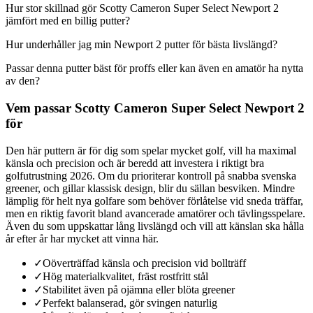
Hur stor skillnad gör Scotty Cameron Super Select Newport 2
jämfört med en billig putter?
Hur underhåller jag min Newport 2 putter för bästa livslängd?
Passar denna putter bäst för proffs eller kan även en amatör ha nytta
av den?
Vem passar Scotty Cameron Super Select Newport 2
för
Den här puttern är för dig som spelar mycket golf, vill ha maximal
känsla och precision och är beredd att investera i riktigt bra
golfutrustning 2026. Om du prioriterar kontroll på snabba svenska
greener, och gillar klassisk design, blir du sällan besviken. Mindre
lämplig för helt nya golfare som behöver förlåtelse vid sneda träffar,
men en riktig favorit bland avancerade amatörer och tävlingsspelare.
Även du som uppskattar lång livslängd och vill att känslan ska hålla
år efter år har mycket att vinna här.
✓
Oöverträffad känsla och precision vid bollträff
✓
Hög materialkvalitet, fräst rostfritt stål
✓
Stabilitet även på ojämna eller blöta greener
✓
Perfekt balanserad, gör svingen naturlig