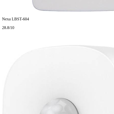
Nexa LBST-604
2
8.8/10