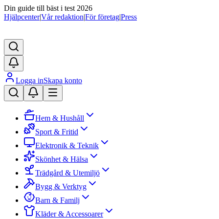
Din guide till bäst i test 2026
Hjälpcenter
|
Vår redaktion
|
För företag
|
Press
Logga in
Skapa konto
Hem & Hushåll
Sport & Fritid
Elektronik & Teknik
Skönhet & Hälsa
Trädgård & Utemiljö
Bygg & Verktyg
Barn & Familj
Kläder & Accessoarer