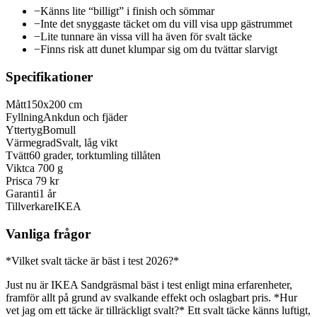
−
Känns lite “billigt” i finish och sömmar
−
Inte det snyggaste täcket om du vill visa upp gästrummet
−
Lite tunnare än vissa vill ha även för svalt täcke
−
Finns risk att dunet klumpar sig om du tvättar slarvigt
Specifikationer
Mått
150x200 cm
Fyllning
Ankdun och fjäder
Yttertyg
Bomull
Värmegrad
Svalt, låg vikt
Tvätt
60 grader, torktumling tillåten
Vikt
ca 700 g
Pris
ca 79 kr
Garanti
1 år
Tillverkare
IKEA
Vanliga frågor
*Vilket svalt täcke är bäst i test 2026?*
Just nu är IKEA Sandgräsmal bäst i test enligt mina erfarenheter,
framför allt på grund av svalkande effekt och oslagbart pris. *Hur
vet jag om ett täcke är tillräckligt svalt?* Ett svalt täcke känns luftigt,