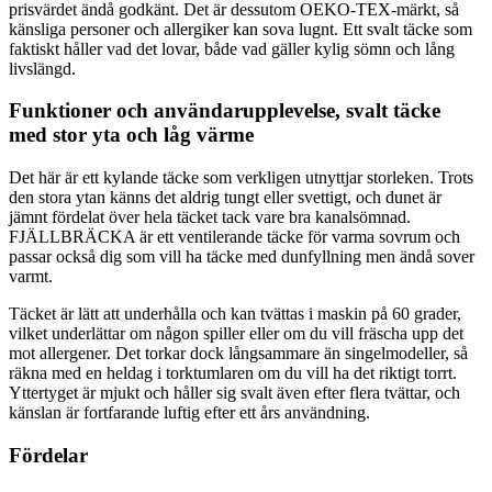
prisvärdet ändå godkänt. Det är dessutom OEKO-TEX-märkt, så
känsliga personer och allergiker kan sova lugnt. Ett svalt täcke som
faktiskt håller vad det lovar, både vad gäller kylig sömn och lång
livslängd.
Funktioner och användarupplevelse, svalt täcke
med stor yta och låg värme
Det här är ett kylande täcke som verkligen utnyttjar storleken. Trots
den stora ytan känns det aldrig tungt eller svettigt, och dunet är
jämnt fördelat över hela täcket tack vare bra kanalsömnad.
FJÄLLBRÄCKA är ett ventilerande täcke för varma sovrum och
passar också dig som vill ha täcke med dunfyllning men ändå sover
varmt.
Täcket är lätt att underhålla och kan tvättas i maskin på 60 grader,
vilket underlättar om någon spiller eller om du vill fräscha upp det
mot allergener. Det torkar dock långsammare än singelmodeller, så
räkna med en heldag i torktumlaren om du vill ha det riktigt torrt.
Yttertyget är mjukt och håller sig svalt även efter flera tvättar, och
känslan är fortfarande luftig efter ett års användning.
Fördelar