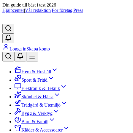
Din guide till bäst i test 2026
Hjälpcenter
|
Vår redaktion
|
För företag
|
Press
Logga in
Skapa konto
Hem & Hushåll
Sport & Fritid
Elektronik & Teknik
Skönhet & Hälsa
Trädgård & Utemiljö
Bygg & Verktyg
Barn & Familj
Kläder & Accessoarer