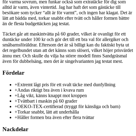
för varma sovrum, men funkar också som extratäcke för dig som
alltid är varm, även vintertid. Jag har haft det som gästäcke till
besökare som tycker “allt är för varmt”, och ingen har klagat. Det är
lätt att bädda med, torkar snabbt efter tvätt och håller formen bättre
än de flesta budgettäcken jag testat.
Täcket går att maskintvätta på 60 grader, vilket är ovanligt för ett
duntäcke under 100 kr och gör det till ett bra val för allergiker och
småbarnsföräldrar. Eftersom det är så billigt kan du faktiskt byta ut
det regelbundet utan att det känns som slöseri, vilket höjer prisvärdet
ännu mer. Och skulle du vilja ha större modell finns Sandgräsmal
även för dubbelsäng, men det är singelvarianten jag testat mest.
Fördelar
+
Extremt lågt pris för ett svalt täcke med dunfyllning
+
Andas riktigt bra även i kvava rum
+
Låg vikt, känns knappt mot kroppen
+
Tvättbart i maskin på 60 grader
+
OEKO-TEX-certifierad (tryggt för känsliga och barn)
+
Torkar snabbt, lätt att underhålla
+
Håller formen bra även efter flera tvättar
Nackdelar