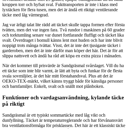
kroppen torr och hyfsat sval. Fukttransporten är inte i klass med
lyxtäcken för flera tusen, men det är ändå ett riktigt ventilerande
täcke med låg värmegrad.
Jag var ärligt talat lite rädd att täcket skulle tappa formen efter första
tvätten, men det var ingen fara. Två rundor i maskinen på 60 grader
och torktumling senare var dunet fortfarande fluffigt och täcket lika
svalt. Överdraget i bomull känns lent mot huden och har inte blivit
noppigt trots många tvättar. Visst, det är inte det tjusigaste täcket i
garderoben, men det är inte därför man köper det här. Det är för att
slippa nattsvett och ändå ha råd att köpa en extra pizza i månaden.
När det kommer till prisvärde är Sandgräsmal svårslaget. Vill du ha
ett täcke som inte blir varmt, är lätt att byta och funkar för de flesta
svala sovmiljöer, är det här mitt förstahandsval. Plus att det är
OEKO-TEX-märkt, vilket känns tryggt både för känsliga personer
och barnfamiljer. Enkelt, svalt och snällt mot plånboken.
Funktioner och vardagsanvändning, kylande täcke
på riktigt
Sandgräsmal är ett typiskt sommartäcke med låg vikt och
dunfyllning. Täcket är temperaturreglerande och har förvånansvärt
bra ventilationsförmåga för prisklassen. Det här är ett klassiskt täcke