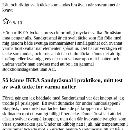
Lätt och riktigt svalt täcke som andas bra även när sovrummet är
kvavt.
9.5
/ 10
Här har IKEA lyckats pressa in orimligt mycket svalka för nästan
inga pengar alls. Sandgräsmal är ett svalt täcke som fått följa med
mig genom både svettiga sommarnätter i smålägenhet och oväntat
varma höstkvällar när elementen spårat ur. Det här är verkligen ett
täcke som andas, och trots att det är ett duntäcke känns det aldrig
instängt eller kvalmigt, ens när man vaknar upp mitt i natten och
undrar varför man envisas med att bo i en gammal
stockholmslägenhet utan AC.
Så känns IKEA Sandgräsmal i praktiken, mitt test
av svalt täcke för varma nätter
Första gången jag bäddade med Sandgräsmal var det knappt så jag
trodde på prislappen. Ett svalt duntäcke för under hundralappen?
Skeptisk, men direkt när täcket landade på kroppen märktes
skillnaden mot ett vanligt billigt fibertäcke. Dunet är så lätt att det
nästan svävar ovanpå kroppen, utan den där kvävande tyngden som
vissa syntettäcken ger. Under en klibbig natt i juli, när temperaturen i
sovrummet tickade mot 25 grader, hjälpte Sandgräsmal till att hålla