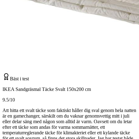
Bäst i test
IKEA Sandgräsmal Täcke Svalt 150x200 cm
9.5/10
Att hitta ett svalt täcke som faktiskt håller dig sval genom hela natten
är en gamechanger, särskilt om du vaknar genomsvettig mitt i juli
eller delar säng med någon som alltid är varm. Oavsett om du letar
efter ett täcke som andas för varma sommarnätter, ett
temperaturreglerande täcke för klimakteriet eller ett kylande täcke
för ett svalt sovrum, så finns det stora skillnader. Jag har testat både