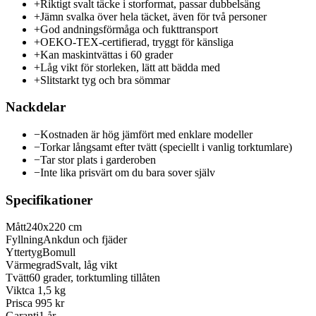
+
Riktigt svalt täcke i storformat, passar dubbelsäng
+
Jämn svalka över hela täcket, även för två personer
+
God andningsförmåga och fukttransport
+
OEKO-TEX-certifierad, tryggt för känsliga
+
Kan maskintvättas i 60 grader
+
Låg vikt för storleken, lätt att bädda med
+
Slitstarkt tyg och bra sömmar
Nackdelar
−
Kostnaden är hög jämfört med enklare modeller
−
Torkar långsamt efter tvätt (speciellt i vanlig torktumlare)
−
Tar stor plats i garderoben
−
Inte lika prisvärt om du bara sover själv
Specifikationer
Mått
240x220 cm
Fyllning
Ankdun och fjäder
Yttertyg
Bomull
Värmegrad
Svalt, låg vikt
Tvätt
60 grader, torktumling tillåten
Vikt
ca 1,5 kg
Pris
ca 995 kr
Garanti
1 år