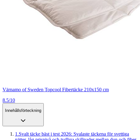
Värnamo of Sweden Topcool Fibertäcke 210x150 cm
8.5/10
Innehållsförteckning
1
.
Svalt täcke bäst i test 2026: Svalaste täckena för svettiga
nätter, låg prisnivå och tydliga skillnader mellan dun och fiber