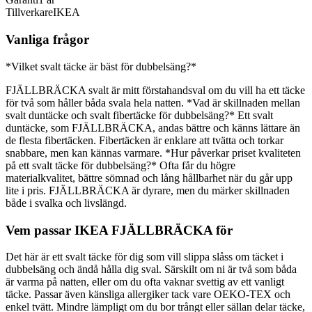
Tillverkare
IKEA
Vanliga frågor
*Vilket svalt täcke är bäst för dubbelsäng?*
FJÄLLBRÄCKA svalt är mitt förstahandsval om du vill ha ett täcke
för två som håller båda svala hela natten. *Vad är skillnaden mellan
svalt duntäcke och svalt fibertäcke för dubbelsäng?* Ett svalt
duntäcke, som FJÄLLBRÄCKA, andas bättre och känns lättare än
de flesta fibertäcken. Fibertäcken är enklare att tvätta och torkar
snabbare, men kan kännas varmare. *Hur påverkar priset kvaliteten
på ett svalt täcke för dubbelsäng?* Ofta får du högre
materialkvalitet, bättre sömnad och lång hållbarhet när du går upp
lite i pris. FJÄLLBRÄCKA är dyrare, men du märker skillnaden
både i svalka och livslängd.
Vem passar IKEA FJÄLLBRÄCKA för
Det här är ett svalt täcke för dig som vill slippa slåss om täcket i
dubbelsäng och ändå hålla dig sval. Särskilt om ni är två som båda
är varma på natten, eller om du ofta vaknar svettig av ett vanligt
täcke. Passar även känsliga allergiker tack vare OEKO-TEX och
enkel tvätt. Mindre lämpligt om du bor trångt eller sällan delar täcke,