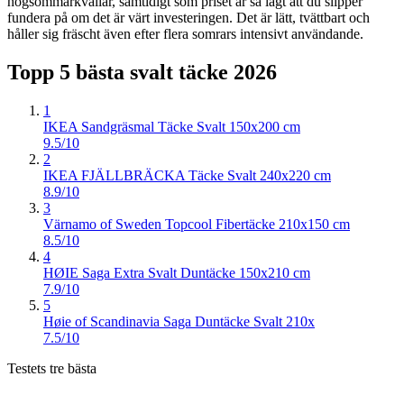
högsommarkvällar, samtidigt som priset är så lågt att du slipper
fundera på om det är värt investeringen. Det är lätt, tvättbart och
håller sig fräscht även efter flera somrars intensivt användande.
Topp 5 bästa
svalt täcke
2026
1
IKEA Sandgräsmal Täcke Svalt 150x200 cm
9.5/10
2
IKEA FJÄLLBRÄCKA Täcke Svalt 240x220 cm
8.9/10
3
Värnamo of Sweden Topcool Fibertäcke 210x150 cm
8.5/10
4
HØIE Saga Extra Svalt Duntäcke 150x210 cm
7.9/10
5
Høie of Scandinavia Saga Duntäcke Svalt 210x
7.5/10
Testets tre bästa