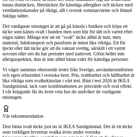
tunna duntäcken, fibertäcken för känsliga allergiker och täcken med
ventilationskanaler på riktigt, allt i svensk sommarvärme och ibland
fuktiga nätter.
Det vanligaste misstaget är att gå på känsla i butiken och köpa ett
täcke som känns svalt i handen men som blir för tätt och varmt efter
några nätter. Många tror att ett "svalt" täcke alltid är tunt, men
material, fukttransport och passform är minst lika viktiga. Ett för
tjockt eller tätt täcke gör att du vaknar svettig, särskilt i ett varmt
sovrum eller om du har perioder med nattsvett. Glöm heller inte
allergiaspekten, dun är inte alltid bästa valet för känsliga personer.
Vi väger samman oberoende tester från Sverige, användaromdömen
och egen erfarenhet i svenska hem. Pris, tvättbarhet och hållbarhet är
lika viktiga som svalkekänslan i vårt test. Bäst i test 2026 är IKEA
Sandgräsmal, tack vare kombinationen av prisvärde och sval effekt.
I vår köpguide får du även veta hur du undviker de vanligaste
misstagen.
Vår rekommendation
Den bästa svalt täcke just nu är IKEA Sandgräsmal. Det är ett täcke
som verkligen levererar svalka även under svenska