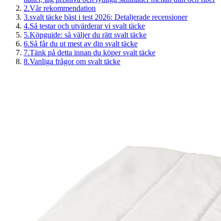
2
.
Vår rekommendation
3
.
svalt täcke bäst i test 2026: Detaljerade recensioner
4
.
Så testar och utvärderar vi svalt täcke
5
.
Köpguide: så väljer du rätt svalt täcke
6
.
Så får du ut mest av din svalt täcke
7
.
Tänk på detta innan du köper svalt täcke
8
.
Vanliga frågor om svalt täcke