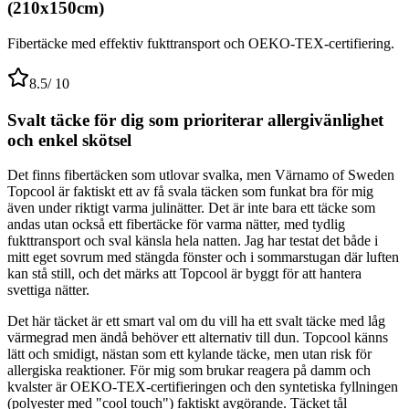
(210x150cm)
Fibertäcke med effektiv fukttransport och OEKO-TEX-certifiering.
8.5
/ 10
Svalt täcke för dig som prioriterar allergivänlighet
och enkel skötsel
Det finns fibertäcken som utlovar svalka, men Värnamo of Sweden
Topcool är faktiskt ett av få svala täcken som funkat bra för mig
även under riktigt varma julinätter. Det är inte bara ett täcke som
andas utan också ett fibertäcke för varma nätter, med tydlig
fukttransport och sval känsla hela natten. Jag har testat det både i
mitt eget sovrum med stängda fönster och i sommarstugan där luften
kan stå still, och det märks att Topcool är byggt för att hantera
svettiga nätter.
Det här täcket är ett smart val om du vill ha ett svalt täcke med låg
värmegrad men ändå behöver ett alternativ till dun. Topcool känns
lätt och smidigt, nästan som ett kylande täcke, men utan risk för
allergiska reaktioner. För mig som brukar reagera på damm och
kvalster är OEKO-TEX-certifieringen och den syntetiska fyllningen
(polyester med "cool touch") faktiskt avgörande. Täcket tål