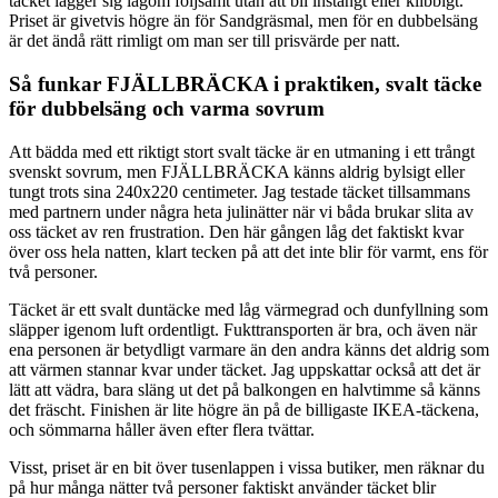
täcket lägger sig lagom följsamt utan att bli instängt eller klibbigt.
Priset är givetvis högre än för Sandgräsmal, men för en dubbelsäng
är det ändå rätt rimligt om man ser till prisvärde per natt.
Så funkar FJÄLLBRÄCKA i praktiken, svalt täcke
för dubbelsäng och varma sovrum
Att bädda med ett riktigt stort svalt täcke är en utmaning i ett trångt
svenskt sovrum, men FJÄLLBRÄCKA känns aldrig bylsigt eller
tungt trots sina 240x220 centimeter. Jag testade täcket tillsammans
med partnern under några heta julinätter när vi båda brukar slita av
oss täcket av ren frustration. Den här gången låg det faktiskt kvar
över oss hela natten, klart tecken på att det inte blir för varmt, ens för
två personer.
Täcket är ett svalt duntäcke med låg värmegrad och dunfyllning som
släpper igenom luft ordentligt. Fukttransporten är bra, och även när
ena personen är betydligt varmare än den andra känns det aldrig som
att värmen stannar kvar under täcket. Jag uppskattar också att det är
lätt att vädra, bara släng ut det på balkongen en halvtimme så känns
det fräscht. Finishen är lite högre än på de billigaste IKEA-täckena,
och sömmarna håller även efter flera tvättar.
Visst, priset är en bit över tusenlappen i vissa butiker, men räknar du
på hur många nätter två personer faktiskt använder täcket blir