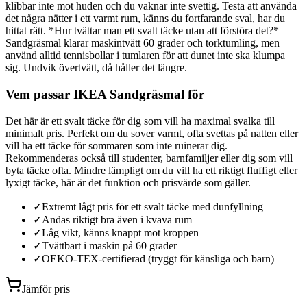
klibbar inte mot huden och du vaknar inte svettig. Testa att använda
det några nätter i ett varmt rum, känns du fortfarande sval, har du
hittat rätt. *Hur tvättar man ett svalt täcke utan att förstöra det?*
Sandgräsmal klarar maskintvätt 60 grader och torktumling, men
använd alltid tennisbollar i tumlaren för att dunet inte ska klumpa
sig. Undvik övertvätt, då håller det längre.
Vem passar IKEA Sandgräsmal för
Det här är ett svalt täcke för dig som vill ha maximal svalka till
minimalt pris. Perfekt om du sover varmt, ofta svettas på natten eller
vill ha ett täcke för sommaren som inte ruinerar dig.
Rekommenderas också till studenter, barnfamiljer eller dig som vill
byta täcke ofta. Mindre lämpligt om du vill ha ett riktigt fluffigt eller
lyxigt täcke, här är det funktion och prisvärde som gäller.
✓
Extremt lågt pris för ett svalt täcke med dunfyllning
✓
Andas riktigt bra även i kvava rum
✓
Låg vikt, känns knappt mot kroppen
✓
Tvättbart i maskin på 60 grader
✓
OEKO-TEX-certifierad (tryggt för känsliga och barn)
Jämför pris