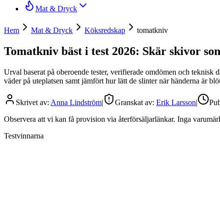
Mat & Dryck
Hem
Mat & Dryck
Köksredskap
tomatkniv
Tomatkniv bäst i test 2026: Skär skivor som
Urval baserat på oberoende tester, verifierade omdömen och teknisk dat
väder på uteplatsen samt jämfört hur lätt de slinter när händerna är blö
Skrivet av:
Anna Lindström
|
Granskat av:
Erik Larsson
|
Pub
Observera att vi kan få provision via återförsäljarlänkar. Inga varum
Testvinnarna