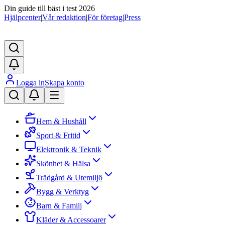
Din guide till bäst i test 2026
Hjälpcenter
|
Vår redaktion
|
För företag
|
Press
Logga in
Skapa konto
Hem & Hushåll
Sport & Fritid
Elektronik & Teknik
Skönhet & Hälsa
Trädgård & Utemiljö
Bygg & Verktyg
Barn & Familj
Kläder & Accessoarer