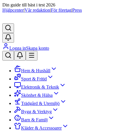
Din guide till bäst i test 2026
Hjälpcenter
|
Vår redaktion
|
För företag
|
Press
Logga in
Skapa konto
Hem & Hushåll
Sport & Fritid
Elektronik & Teknik
Skönhet & Hälsa
Trädgård & Utemiljö
Bygg & Verktyg
Barn & Familj
Kläder & Accessoarer