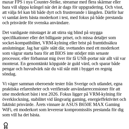
maxar FPS i nya Counter-Strike, streamar med flera skärmar eller
bara vill slippa krångel när det är dags för uppgradering. Och visst,
att välja fel kan bli både dyrt och frustrerande i längden. Därför har
vi samlat årets bästa moderkort i test, med fokus på både prestanda
och prisvärde för svenska användare.
Det vanligaste misstaget är att stirra sig blind på snygga
specifikationer eller det billigaste priset, och missa detaljer som
socket-kompatibilitet, VRM-kylning eller brist på framtidssäkra
anslutningar. Jag har själv stått där, svettandes med ett moderkort
som vägrar starta bara för att BIOS inte stödjer min senaste
processor, eller förbannat mig över för få USB-portar när allt väl var
monterat. En genomtänkt köpguide är guld värd, och sparar både
pengar och huvudvärk när du väl står mitt i bygget en regnig
söndag.
Vi väger samman oberoende tester från Sverige och utlandet, egna
praktiska erfarenheter och verifierade användarrecensioner för att
utse moderkort bäst i test 2026. Fokus ligger på VRM-kylning för
överklockning, stabilitet vid långvarig gaming, energieffektivitet och
faktiskt prisvärde. Årets vinnare är ASUS B650E MAX Gaming
WiFi, ett moderkort som levererar kompromisslös prestanda för dig
som vill ha det bästa.