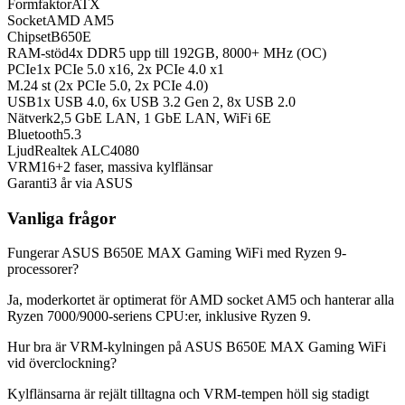
Formfaktor
ATX
Socket
AMD AM5
Chipset
B650E
RAM-stöd
4x DDR5 upp till 192GB, 8000+ MHz (OC)
PCIe
1x PCIe 5.0 x16, 2x PCIe 4.0 x1
M.2
4 st (2x PCIe 5.0, 2x PCIe 4.0)
USB
1x USB 4.0, 6x USB 3.2 Gen 2, 8x USB 2.0
Nätverk
2,5 GbE LAN, 1 GbE LAN, WiFi 6E
Bluetooth
5.3
Ljud
Realtek ALC4080
VRM
16+2 faser, massiva kylflänsar
Garanti
3 år via ASUS
Vanliga frågor
Fungerar ASUS B650E MAX Gaming WiFi med Ryzen 9-
processorer?
Ja, moderkortet är optimerat för AMD socket AM5 och hanterar alla
Ryzen 7000/9000-seriens CPU:er, inklusive Ryzen 9.
Hur bra är VRM-kylningen på ASUS B650E MAX Gaming WiFi
vid överclockning?
Kylflänsarna är rejält tilltagna och VRM-tempen höll sig stadigt