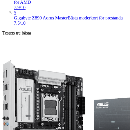
för AMD
7.9/10
5
Gigabyte Z890 Aorus Master
Bästa moderkort för prestanda
7.5/10
Testets tre bästa