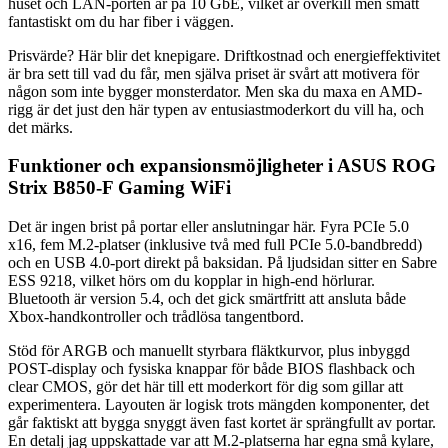
huset och LAN-porten är på 10 GbE, vilket är overkill men smått
fantastiskt om du har fiber i väggen.
Prisvärde? Här blir det knepigare. Driftkostnad och energieffektivitet
är bra sett till vad du får, men själva priset är svårt att motivera för
någon som inte bygger monsterdator. Men ska du maxa en AMD-
rigg är det just den här typen av entusiastmoderkort du vill ha, och
det märks.
Funktioner och expansionsmöjligheter i ASUS ROG
Strix B850-F Gaming WiFi
Det är ingen brist på portar eller anslutningar här. Fyra PCIe 5.0
x16, fem M.2-platser (inklusive två med full PCIe 5.0-bandbredd)
och en USB 4.0-port direkt på baksidan. På ljudsidan sitter en Sabre
ESS 9218, vilket hörs om du kopplar in high-end hörlurar.
Bluetooth är version 5.4, och det gick smärtfritt att ansluta både
Xbox-handkontroller och trådlösa tangentbord.
Stöd för ARGB och manuellt styrbara fläktkurvor, plus inbyggd
POST-display och fysiska knappar för både BIOS flashback och
clear CMOS, gör det här till ett moderkort för dig som gillar att
experimentera. Layouten är logisk trots mängden komponenter, det
går faktiskt att bygga snyggt även fast kortet är sprängfullt av portar.
En detalj jag uppskattade var att M.2-platserna har egna små kylare,