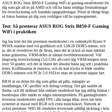
ASUS ROG Strix B850-F Gaming WiFi är gaming-moderkortet för
dig som går all-in på AMD och vill ha bästa möjliga förutsättningar
för överclockning och framtida uppgraderingar. Priset är riktigt högt,
så fokus hamnar på dig som verkligen vill ha toppsegmentet.
Test: Så presterar ASUS ROG Strix B850-F Gaming
WiFi i praktiken
Jag har kört det här premium moderkortet i en vattenkyld Ryzen 9
9950X-maskin med två grafikkort och 128GB DDR5-minne, och
ja, det är överdrivet för de flesta, men det är också så man faktiskt
testar gränserna. VRM-delen är nästan överdimensionerad. Vid
långvarig överclockning (5,6 GHz all-core) låg VRM-tempen strax
över 50 grader, och det är bland det absolut bästa jag sett i praktiska
tester. Kylflänsarna är massiva, och du kan trycka in både snabba
DDR5-minnen och PCIe 5.0 SSD:er utan att systemet tappar fart.
BIOS är en dröm för dig som gillar att pilla, mängder av
inställningar, OC-profiler och debug-verktyg. Det går snabbt att
flasha, och till skillnad från enklare moderkort har jag aldrig fastnat i
bootloopar eller märkt av några minnesproblem. På gamingfronten
levererar moderkortet stabil FPS i alla tunga titlar, även när hela
systemet är maxat med RGB och extra instickskort. Nätverk är
också premium: WiFi 6E-modulen levererade pålitlig täckning i hela