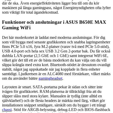
där de ska. Även energieffektiviteten ligger bra till om du kör
maskinen på långa gamingpass, något Energimyndigheten ofta lyfter
som viktigt för total ägandekostnad.
Funktioner och anslutningar i ASUS B650E MAX
Gaming WiFi
Det här moderkortet är laddat med moderna anslutningar. För dig
som vill bygga med senaste grafikkorten och snabba lagringsenheter
finns PCIe 5.0 x16, fyra M.2-platser (varav två med PCIe 5.0-stöd),
USB 4.0-port och hela sex USB 3.2 Gen 2-portar bak. Du får också
dubbla LAN-portar (2,5 GbE och 1 GbE) samt integrerat WiFi 6E,
vilket gör det till ett av de bästa moderkort du kan välja om du vill
slippa krångla med extra kort. Bluetooth-stödet är dessutom ovanligt
stabilt, något jag uppskattade när jag kopplade in flera enheter
samtidigt. Ljudkretsen är en ALC4080 med förstärkare, vilket märks
om du använder bättre
gamingheadset
.
Layouten är smart. SATA-portarna pekar åt sidan och sitter inte
ivägen för grafikkortet. RAM-platserna är tillräckligt fria att du
slipper slåss med stora kylare. Manualen är tydlig (inte alltid en
självklarhet!) och de flesta headers är märkta med färg, vilket gör
installationen snäppet smidigare, särskilt om du bygger i ett trångt
chassi
. Stöd för ARGB-belysning, debug-LED och BIOS-flashback