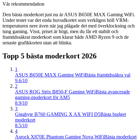
Vår rekommendation
Den bästa moderkort just nu är ASUS B650E MAX Gaming WiFi.
Under testet var det enda huvudkortet som verkligen höll VRM-
temperaturen nere även när jag plågade det med överklockning och
tung gaming. Visst, priset är högt, men du får ett stabilt och
framtidssäkrat moderkort som klarar både AMD Ryzen 9 och de
senaste grafikkorten utan att blinka.
Topp 5 bästa
moderkort
2026
1
ASUS B650E MAX Gaming WiFi
Bästa framtidssäkra val
9.6/10
2
ASUS ROG Strix B850-F Gaming WiFi
Bästa avancerade
gaming-moderkort för AM5
8.9/10
3
Gigabyte B760 GAMING X AX WIFI D5
Bästa budget
moderkort
8.5/10
4
Asrock X870E Phantom Gaming Nova WiFi
Bästa moderkort