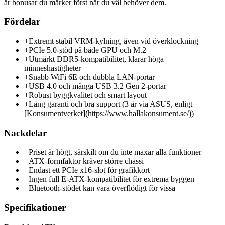
är bonusar du märker först när du väl behöver dem.
Fördelar
+
Extremt stabil VRM-kylning, även vid överklockning
+
PCIe 5.0-stöd på både GPU och M.2
+
Utmärkt DDR5-kompatibilitet, klarar höga
minneshastigheter
+
Snabb WiFi 6E och dubbla LAN-portar
+
USB 4.0 och många USB 3.2 Gen 2-portar
+
Robust byggkvalitet och smart layout
+
Lång garanti och bra support (3 år via ASUS, enligt
[Konsumentverket](https://www.hallakonsument.se/))
Nackdelar
−
Priset är högt, särskilt om du inte maxar alla funktioner
−
ATX-formfaktor kräver större chassi
−
Endast ett PCIe x16-slot för grafikkort
−
Ingen full E-ATX-kompatibilitet för extrema byggen
−
Bluetooth-stödet kan vara överflödigt för vissa
Specifikationer