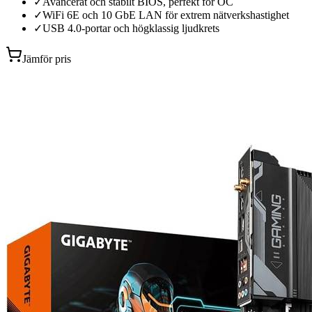
✓
Avancerat och stabilt BIOS, perfekt för OC
✓
WiFi 6E och 10 GbE LAN för extrem nätverkshastighet
✓
USB 4.0-portar och högklassig ljudkrets
Jämför pris