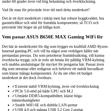
under 60 grader även vid hög belastning och överklockning.
Vad får man för prisvärde över tid med detta moderkort?
Det är ett dyrt moderkort i inköp men har robust byggkvalitet, bra
garantivillkor och stöd för framtida komponenter, så TCO och
prisvärde blir högre än på billiga kort.
Vem passar ASUS B650E MAX Gaming WiFi för
Det här är moderkortet för dig som bygger en kraftfull AMD Ryzen-
baserad gaming-PC och vill ha något som verkligen håller när
prestandan pressas. Du som prioriterar framtidssäkring, vill kunna
överklocka tryggt, och är redo att betala för pålitlig VRM-kylning
och snabba anslutningar får mycket för pengarna här. Passar även
dig som streamar eller redigerar och behöver ett stabilt huvudkort
som klarar många komponenter. Är du ute efter ett budget
moderkort är det dock överkurs.
✓
Extremt stabil VRM-kylning, även vid överklockning
✓
PCIe 5.0-stöd på både GPU och M.2
✓
Utmärkt DDR5-kompatibilitet, klarar höga
minneshastigheter
✓
Snabb WiFi 6E och dubbla LAN-portar
✓
USB 4.0 och många USB 3.2 Gen 2-portar