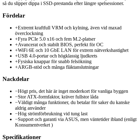
så du slipper dippa i SSD-prestanda efter längre spelsessioner.
Fördelar
+
Extremt kraftfull VRM och kylning, även vid maxad
överclockning
+
Fyra PCIe 5.0 x16 och fem M.2-platser
+
Avancerat och stabilt BIOS, perfekt för OC
+
WiFi 6E och 10 GbE LAN för extrem nätverkshastighet
+
USB 4.0-portar och högklassig ljudkrets
+
Fysiska knappar för snabb felsökning
+
ARGB-stöd och många fläktanslutningar
Nackdelar
−
Högt pris, det här är inget moderkort för vanliga byggen
−
Stor ATX-formfaktor, kräver fullstor låda
−
Väldigt många funktioner, du betalar för saker du kanske
aldrig använder
−
Hög strömförbrukning vid tung last
−
Support och garanti via ASUS, men väntetider ibland (enligt
Konsumentverket )
Specifikationer