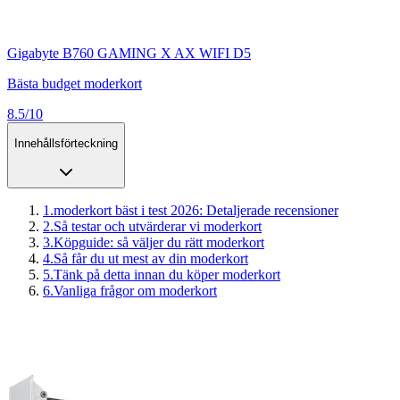
Gigabyte B760 GAMING X AX WIFI D5
Bästa budget moderkort
8.5/10
Innehållsförteckning
1
.
moderkort bäst i test 2026: Detaljerade recensioner
2
.
Så testar och utvärderar vi moderkort
3
.
Köpguide: så väljer du rätt moderkort
4
.
Så får du ut mest av din moderkort
5
.
Tänk på detta innan du köper moderkort
6
.
Vanliga frågor om moderkort