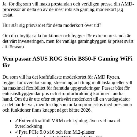
Ja, för dig som vill maxa prestandan och verkligen pressa din AMD-
processor är detta en av de mest robusta gaming-moderkort jag
testat.
Hur står sig prisvärdet för detta moderkort över tid?
Om du utnyttjar alla funktioner och bygger för extrem prestanda är
det värt investeringen, men för vanliga gamingbyggen är priset svårt
att försvara.
Vem passar ASUS ROG Strix B850-F Gaming WiFi
för
Du som vill ha det kraftfullaste moderkortet för AMD Ryzen,
bygger för överclockning, streaming och tung multitasking eller vill
ha maximal flexibilitet för framtida uppgraderingar. Passar bäst för
entusiastbyggen där pris och strömförbrukning kommer i andra
hand. Om du är ute efter ett prisvärt moderkort till en vardagsdator
är det här fel val, men för dig som är kompromisslös med prestanda
och funktioner finns knappt något bättre 2026.
✓
Extremt kraftfull VRM och kylning, även vid maxad
överclockning
✓
Fyra PCIe 5.0 x16 och fem M.2-platser