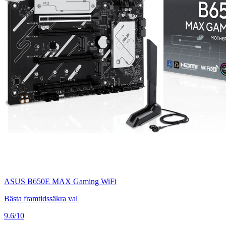
ASUS B650E MAX Gaming WiFi
Bästa framtidssäkra val
9.6/10