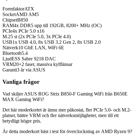
Formfaktor
ATX
Socket
AMD AM5
Chipset
B850
RAM
4x DDR5 upp till 192GB, 8200+ MHz (OC)
PCIe
4x PCIe 5.0 x16
M.2
5 st (2x PCIe 5.0, 3x PCIe 4.0)
USB
1x USB 4.0, 8x USB 3.2 Gen 2, 8x USB 2.0
Nätverk
10 GbE LAN, WiFi 6E
Bluetooth
5.4
Ljud
ESS Sabre 9218 DAC
VRM
20+2 faser, massiva kylflänsar
Garanti
3 år via ASUS
Vanliga frågor
Vad skiljer ASUS ROG Strix B850-F Gaming WiFi från B650E
MAX Gaming WiFi?
Det här moderkortet är ännu mer påkostat, fler PCIe 5.0- och M.2-
platser, bättre VRM och fler nätverksmöjligheter, men till ett
betydligt högre pris.
Är detta moderkort bäst i test för överclockning av AMD Ryzen 9?