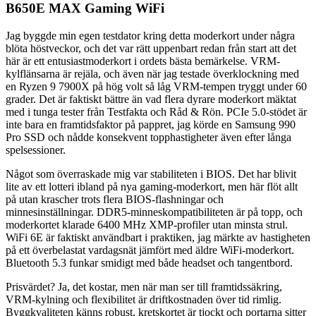
B650E MAX Gaming WiFi
Jag byggde min egen testdator kring detta moderkort under några
blöta höstveckor, och det var rätt uppenbart redan från start att det
här är ett entusiastmoderkort i ordets bästa bemärkelse. VRM-
kylflänsarna är rejäla, och även när jag testade överklockning med
en Ryzen 9 7900X på hög volt så låg VRM-tempen tryggt under 60
grader. Det är faktiskt bättre än vad flera dyrare moderkort mäktat
med i tunga tester från Testfakta och Råd & Rön. PCIe 5.0-stödet är
inte bara en framtidsfaktor på pappret, jag körde en Samsung 990
Pro SSD och nådde konsekvent topphastigheter även efter långa
spelsessioner.
Något som överraskade mig var stabiliteten i BIOS. Det har blivit
lite av ett lotteri ibland på nya gaming-moderkort, men här flöt allt
på utan krascher trots flera BIOS-flashningar och
minnesinställningar. DDR5-minneskompatibiliteten är på topp, och
moderkortet klarade 6400 MHz XMP-profiler utan minsta strul.
WiFi 6E är faktiskt användbart i praktiken, jag märkte av hastigheten
på ett överbelastat vardagsnät jämfört med äldre WiFi-moderkort.
Bluetooth 5.3 funkar smidigt med både headset och tangentbord.
Prisvärdet? Ja, det kostar, men när man ser till framtidssäkring,
VRM-kylning och flexibilitet är driftkostnaden över tid rimlig.
Byggkvaliteten känns robust, kretskortet är tjockt och portarna sitter