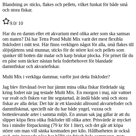
Blandning av sticks, flakes och pellets, vilket funkat för både små
och stora fiskar.
9.0
/ 10
Har du en damm eller ett akvarium med olika arter som ska samsas
om maten? Då har Tetra Pond Multi Mix varit det mest flexibla
fiskfodret i mitt test. Här finns verkligen något för alla, små flakes till
slöjstjärtens små munnar, sticks för de större koi och pellets som
sjunker till botten där malar och karp brukar plocka. För priset får du
en påse som täcker nästan hela foderbehovet för blandade
dammfiskar och akvariefiskar.
Multi Mix i verkliga dammar, varför just detta fiskfoder?
Jag blev förvånad över hur jämnt mina olika fiskar fördelade sig
kring fodret när jag testade Multi Mix. En morgon i maj, när vattnet
var svalt och fisken var lite segstartad, åt ändå både små och stora
fiskar av alla delar. Det här är ett klassiskt allround akvariefoder och
dammfiskmat, speciellt när du har både yngel, vuxna och
bottenlevande arter i samma miljö. En annan sak jag gillar är att du
slipper köpa flera olika fiskfoder till olika arter. Prisvärde är mycket
bra i mindre förpackning (79 kr för 1 liter), och det går att köpa
större om man vill sänka kostnaden per kilo. Hållbarheten är också