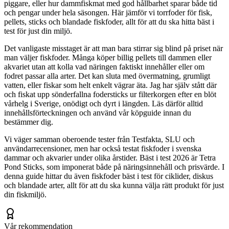
piggare, eller hur dammfiskmat med god hållbarhet sparar både tid
och pengar under hela säsongen. Här jämför vi torrfoder för fisk,
pellets, sticks och blandade fiskfoder, allt för att du ska hitta bäst i
test för just din miljö.
Det vanligaste misstaget är att man bara stirrar sig blind på priset när
man väljer fiskfoder. Många köper billig pellets till dammen eller
akvariet utan att kolla vad näringen faktiskt innehåller eller om
fodret passar alla arter. Det kan sluta med övermatning, grumligt
vatten, eller fiskar som helt enkelt vägrar äta. Jag har själv stått där
och fiskat upp sönderfallna fodersticks ur filterkorgen efter en blöt
vårhelg i Sverige, onödigt och dyrt i längden. Läs därför alltid
innehållsförteckningen och använd vår köpguide innan du
bestämmer dig.
Vi väger samman oberoende tester från Testfakta, SLU och
användarrecensioner, men har också testat fiskfoder i svenska
dammar och akvarier under olika årstider. Bäst i test 2026 är Tetra
Pond Sticks, som imponerat både på näringsinnehåll och prisvärde. I
denna guide hittar du även fiskfoder bäst i test för ciklider, diskus
och blandade arter, allt för att du ska kunna välja rätt produkt för just
din fiskmiljö.
Vår rekommendation