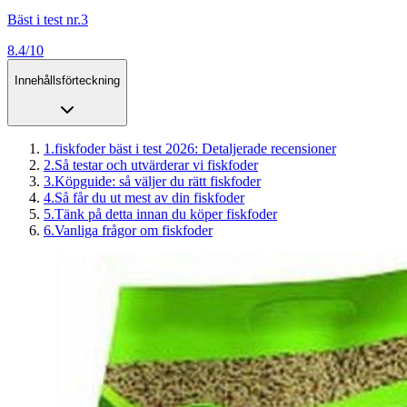
Bäst i test nr.3
8.4/10
Innehållsförteckning
1
.
fiskfoder bäst i test 2026: Detaljerade recensioner
2
.
Så testar och utvärderar vi fiskfoder
3
.
Köpguide: så väljer du rätt fiskfoder
4
.
Så får du ut mest av din fiskfoder
5
.
Tänk på detta innan du köper fiskfoder
6
.
Vanliga frågor om fiskfoder