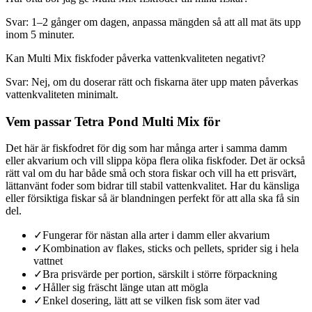
Svar: 1–2 gånger om dagen, anpassa mängden så att all mat äts upp
inom 5 minuter.
Kan Multi Mix fiskfoder påverka vattenkvaliteten negativt?
Svar: Nej, om du doserar rätt och fiskarna äter upp maten påverkas
vattenkvaliteten minimalt.
Vem passar Tetra Pond Multi Mix för
Det här är fiskfodret för dig som har många arter i samma damm
eller akvarium och vill slippa köpa flera olika fiskfoder. Det är också
rätt val om du har både små och stora fiskar och vill ha ett prisvärt,
lättanvänt foder som bidrar till stabil vattenkvalitet. Har du känsliga
eller försiktiga fiskar så är blandningen perfekt för att alla ska få sin
del.
✓
Fungerar för nästan alla arter i damm eller akvarium
✓
Kombination av flakes, sticks och pellets, sprider sig i hela
vattnet
✓
Bra prisvärde per portion, särskilt i större förpackning
✓
Håller sig fräscht länge utan att mögla
✓
Enkel dosering, lätt att se vilken fisk som äter vad