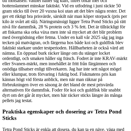
du motsatsen: vattnet håller sig klart, filtret orkar mer och
bottenslammet minskar faktiskt. Vid en utfodring i juni räckte 50
gram sticks till över 20 vuxna koi utan att det blev några rester. Det
ger ett riktigt bra prisvärde, särskilt när man köper storpack (pris per
kilo är svårt att slå). Näringsmässigt ligger Tetra Pond Sticks på rätt
nivå för dammfisk, 28 % protein och 3 % fett. Det är tillräckligt för
att fiskarna ska orka växa men inte så mycket att det blir problem
med övergödning eller fetma. Under en kall vår 2025 såg jag inga
tecken på matvägran, och färgerna hos både koi och guldfisk blev
faktiskt starkare under testperioden. Hållbarheten är också värd att
nämna. En öppnad burk räcker länge om du stänger locket
ordentligt, och smaken håller sig fräsch. Fodret är inte KRAV-märkt
eller Svanen-märkt, men innehållet är fritt från färgämnen och
onödiga tillsatser enligt tillverkaren. Jag har inte sett något mögel
eller klumpar, trots förvaring i fuktig bod. Fiskmatens pris kan
kännas högt vid första anblick, men när man räknar på
förbrukningen över en säsong är det bland de mest prisvärda
alternativen för dammfisk. Foder för koi och guldfisk blir snabbt
dyrt om det går åt mycket, men här räcker sticks längre än många
pellets jag testat.
Praktiska egenskaper och dosering av Tetra Pond
Sticks
Tetra Pond Sticks är enkla att dosera, du kan ta en näve, väga med