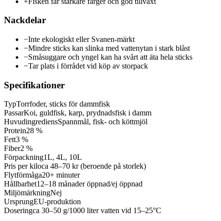
+
Fisken får starkare färger och god tillväxt
Nackdelar
−
Inte ekologiskt eller Svanen-märkt
−
Mindre sticks kan slinka med vattenytan i stark blåst
−
Småsuggare och yngel kan ha svårt att äta hela sticks
−
Tar plats i förrådet vid köp av storpack
Specifikationer
Typ
Torrfoder, sticks för dammfisk
Passar
Koi, guldfisk, karp, prydnadsfisk i damm
Huvudingrediens
Spannmål, fisk- och köttmjöl
Protein
28 %
Fett
3 %
Fiber
2 %
Förpackning
1L, 4L, 10L
Pris per kilo
ca 48–70 kr (beroende på storlek)
Flytförmåga
20+ minuter
Hållbarhet
12–18 månader öppnad/ej öppnad
Miljömärkning
Nej
Ursprung
EU-produktion
Dosering
ca 30–50 g/1000 liter vatten vid 15–25°C