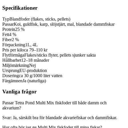
Specifikationer
Typ
Blandfoder (flakes, sticks, pellets)
Passar
Koi, guldfisk, karp, slöjstjärt, mal, blandade dammfiskar
Protein
25 %
Fett
4 %
Fiber
2 %
Förpackning
1L, 4L
Pris per kilo
ca 79–110 kr
Flytförmåga
Flakes/sticks flyter, pellets sjunker sakta
Hållbarhet
12–18 månader
Miljömärkning
Nej
Ursprung
EU-produktion
Dosering
ca 30 g/1000 liter vatten
Färgämnen
Ja (naturliga)
Vanliga frågor
Passar Tetra Pond Multi Mix fiskfoder till både damm och
akvarium?
Svar: Ja, särskilt bra för blandade akvariefiskar och dammfiskar.
Hur ofta bör jag ge Multi Mix fiskfoder till mina fiskar?