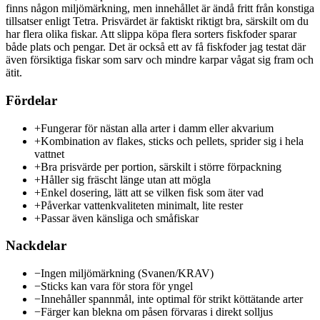
finns någon miljömärkning, men innehållet är ändå fritt från konstiga
tillsatser enligt Tetra. Prisvärdet är faktiskt riktigt bra, särskilt om du
har flera olika fiskar. Att slippa köpa flera sorters fiskfoder sparar
både plats och pengar. Det är också ett av få fiskfoder jag testat där
även försiktiga fiskar som sarv och mindre karpar vågat sig fram och
ätit.
Fördelar
+
Fungerar för nästan alla arter i damm eller akvarium
+
Kombination av flakes, sticks och pellets, sprider sig i hela
vattnet
+
Bra prisvärde per portion, särskilt i större förpackning
+
Håller sig fräscht länge utan att mögla
+
Enkel dosering, lätt att se vilken fisk som äter vad
+
Påverkar vattenkvaliteten minimalt, lite rester
+
Passar även känsliga och småfiskar
Nackdelar
−
Ingen miljömärkning (Svanen/KRAV)
−
Sticks kan vara för stora för yngel
−
Innehåller spannmål, inte optimal för strikt köttätande arter
−
Färger kan blekna om påsen förvaras i direkt solljus