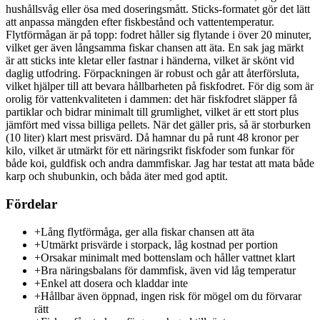
hushållsvåg eller ösa med doseringsmått. Sticks-formatet gör det lätt
att anpassa mängden efter fiskbestånd och vattentemperatur.
Flytförmågan är på topp: fodret håller sig flytande i över 20 minuter,
vilket ger även långsamma fiskar chansen att äta. En sak jag märkt
är att sticks inte kletar eller fastnar i händerna, vilket är skönt vid
daglig utfodring. Förpackningen är robust och går att återförsluta,
vilket hjälper till att bevara hållbarheten på fiskfodret. För dig som är
orolig för vattenkvaliteten i dammen: det här fiskfodret släpper få
partiklar och bidrar minimalt till grumlighet, vilket är ett stort plus
jämfört med vissa billiga pellets. När det gäller pris, så är storburken
(10 liter) klart mest prisvärd. Då hamnar du på runt 48 kronor per
kilo, vilket är utmärkt för ett näringsrikt fiskfoder som funkar för
både koi, guldfisk och andra dammfiskar. Jag har testat att mata både
karp och shubunkin, och båda äter med god aptit.
Fördelar
+
Lång flytförmåga, ger alla fiskar chansen att äta
+
Utmärkt prisvärde i storpack, låg kostnad per portion
+
Orsakar minimalt med bottenslam och håller vattnet klart
+
Bra näringsbalans för dammfisk, även vid låg temperatur
+
Enkel att dosera och kladdar inte
+
Hållbar även öppnad, ingen risk för mögel om du förvarar
rätt