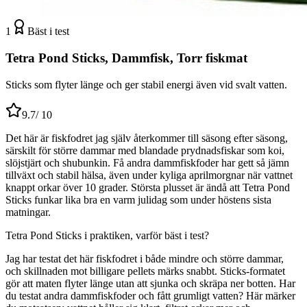
1
Bäst i test
Tetra Pond Sticks, Dammfisk, Torr fiskmat
Sticks som flyter länge och ger stabil energi även vid svalt vatten.
9.7
/ 10
Det här är fiskfodret jag själv återkommer till säsong efter säsong,
särskilt för större dammar med blandade prydnadsfiskar som koi,
slöjstjärt och shubunkin. Få andra dammfiskfoder har gett så jämn
tillväxt och stabil hälsa, även under kyliga aprilmorgnar när vattnet
knappt orkar över 10 grader. Största plusset är ändå att Tetra Pond
Sticks funkar lika bra en varm julidag som under höstens sista
matningar.
Tetra Pond Sticks i praktiken, varför bäst i test?
Jag har testat det här fiskfodret i både mindre och större dammar,
och skillnaden mot billigare pellets märks snabbt. Sticks-formatet
gör att maten flyter länge utan att sjunka och skräpa ner botten. Har
du testat andra dammfiskfoder och fått grumligt vatten? Här märker