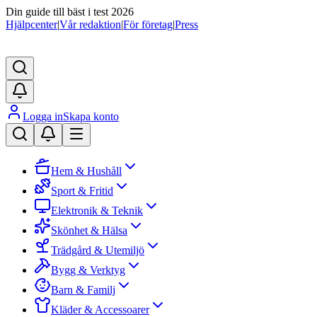
Din guide till bäst i test 2026
Hjälpcenter
|
Vår redaktion
|
För företag
|
Press
Logga in
Skapa konto
Hem & Hushåll
Sport & Fritid
Elektronik & Teknik
Skönhet & Hälsa
Trädgård & Utemiljö
Bygg & Verktyg
Barn & Familj
Kläder & Accessoarer