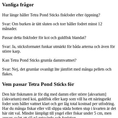
Vanliga frågor
Hur länge håller Tetra Pond Sticks fiskfoder efter öppning?
Svar: Om burken är tätt sluten och torr håller fodret minst 12
månader.
Passar detta fiskfoder för koi och guldfisk blandat?
Svar: Ja, sticksformatet funkar utmärkt för båda arterna och även för
större karp.
Kan Tetra Pond Sticks grumla dammvattnet?
Svar: Nej, det grumlar ovanligt lite jämfört med många pellets och
flakes.
Vem passar Tetra Pond Sticks för
Den här fiskmaten är för dig med damm eller större [akvarium]
(/akvarium) med koi, guldfisk eller karp som vill ha ett näringsrikt
foder som håller vattnet klart och ger låg total kostnad per utfodring.
Har du många fiskar eller vill slippa städa botten stup i kvarten är det
här rätt val. Mindre lämpligt till yngel eller fiskar under 5 cm, men
annars svårt att slå på prisvärde och funktion.