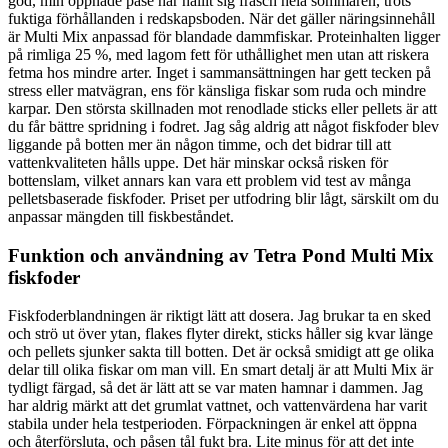
god, min öppnade påse har hållit sig fräsch hela sommaren, trots
fuktiga förhållanden i redskapsboden. När det gäller näringsinnehåll
är Multi Mix anpassad för blandade dammfiskar. Proteinhalten ligger
på rimliga 25 %, med lagom fett för uthållighet men utan att riskera
fetma hos mindre arter. Inget i sammansättningen har gett tecken på
stress eller matvägran, ens för känsliga fiskar som ruda och mindre
karpar. Den största skillnaden mot renodlade sticks eller pellets är att
du får bättre spridning i fodret. Jag såg aldrig att något fiskfoder blev
liggande på botten mer än någon timme, och det bidrar till att
vattenkvaliteten hålls uppe. Det här minskar också risken för
bottenslam, vilket annars kan vara ett problem vid test av många
pelletsbaserade fiskfoder. Priset per utfodring blir lågt, särskilt om du
anpassar mängden till fiskbeståndet.
Funktion och användning av Tetra Pond Multi Mix
fiskfoder
Fiskfoderblandningen är riktigt lätt att dosera. Jag brukar ta en sked
och strö ut över ytan, flakes flyter direkt, sticks håller sig kvar länge
och pellets sjunker sakta till botten. Det är också smidigt att ge olika
delar till olika fiskar om man vill. En smart detalj är att Multi Mix är
tydligt färgad, så det är lätt att se var maten hamnar i dammen. Jag
har aldrig märkt att det grumlat vattnet, och vattenvärdena har varit
stabila under hela testperioden. Förpackningen är enkel att öppna
och återförsluta, och påsen tål fukt bra. Lite minus för att det inte