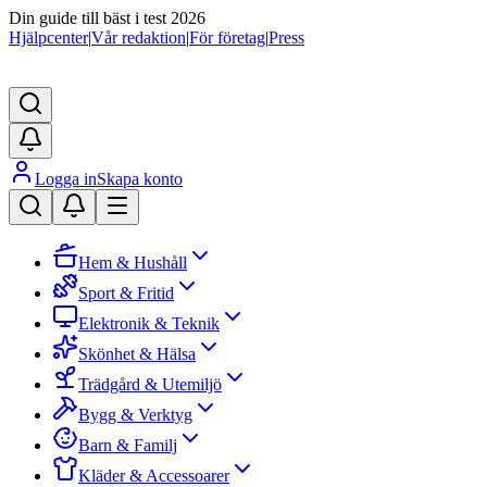
Din guide till bäst i test 2026
Hjälpcenter
|
Vår redaktion
|
För företag
|
Press
Logga in
Skapa konto
Hem & Hushåll
Sport & Fritid
Elektronik & Teknik
Skönhet & Hälsa
Trädgård & Utemiljö
Bygg & Verktyg
Barn & Familj
Kläder & Accessoarer