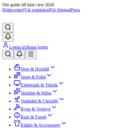
Din guide till bäst i test 2026
Hjälpcenter
|
Vår redaktion
|
För företag
|
Press
Logga in
Skapa konto
Hem & Hushåll
Sport & Fritid
Elektronik & Teknik
Skönhet & Hälsa
Trädgård & Utemiljö
Bygg & Verktyg
Barn & Familj
Kläder & Accessoarer