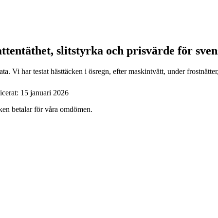
tentäthet, slitstyrka och prisvärde för sven
a. Vi har testat hästtäcken i ösregn, efter maskintvätt, under frostnätt
icerat:
15 januari 2026
ärken betalar för våra omdömen.