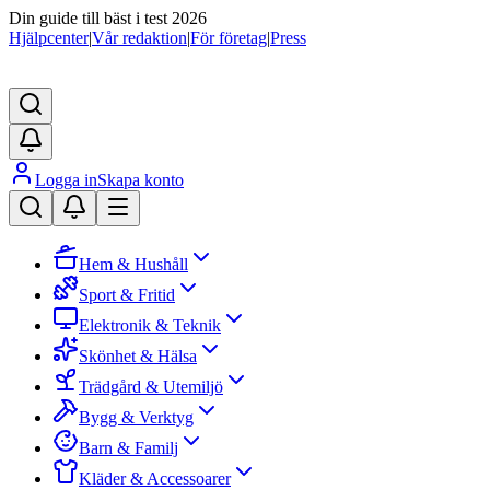
Din guide till bäst i test 2026
Hjälpcenter
|
Vår redaktion
|
För företag
|
Press
Logga in
Skapa konto
Hem & Hushåll
Sport & Fritid
Elektronik & Teknik
Skönhet & Hälsa
Trädgård & Utemiljö
Bygg & Verktyg
Barn & Familj
Kläder & Accessoarer